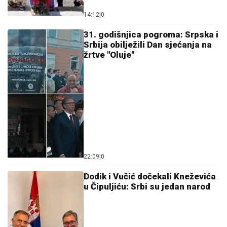
14:12
|
0
31. godišnjica pogroma: Srpska i
Srbija obilježili Dan sjećanja na
žrtve "Oluje"
22:09
|
0
Dodik i Vučić dočekali Kneževića
u Čipuljiću: Srbi su jedan narod