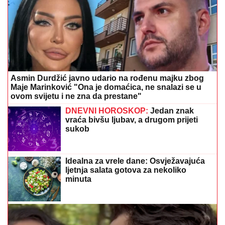
Asmin Durdžić javno udario na rođenu majku zbog
Maje Marinković "Ona je domaćica, ne snalazi se u
ovom svijetu i ne zna da prestane"
DNEVNI HOROSKOP:
Jedan znak
vraća bivšu ljubav, a drugom prijeti
sukob
Idealna za vrele dane: Osvježavajuća
ljetnja salata gotova za nekoliko
minuta