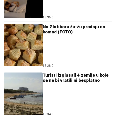
13:36
|
0
Na Zlatiboru žu-žu prodaju na
komad (FOTO)
13:28
|
0
Turisti izglasali 4 zemlje u koje
se ne bi vratili ni besplatno
13:34
|
0