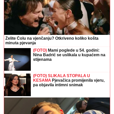
Želite Čolu na vjenčanju? Otkriveno koliko košta
minuta pjevanja
(FOTO)
Mami poglede u 54. godini:
Nina Badrić se uslikala u kupaćem na
stijenama
(FOTO) SLIKALA STOPALA U
KESAMA
Pjevačica promijenila vjeru,
pa objavila intimni snimak