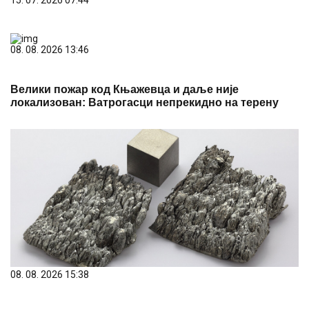
08. 08. 2026 13:46
Велики пожар код Књажевца и даље није
локализован: Ватрогасци непрекидно на терену
08. 08. 2026 15:38