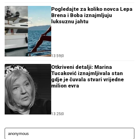
Pogledajte za koliko novca Lepa
Brena i Boba iznajmljuju
luksuznu jahtu
13:59
|
0
Otkriveni detalji: Marina
Tucaković iznajmljivala stan
gdje je čuvala stvari vrijedne
milion evra
13:25
|
0