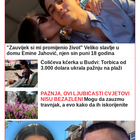
"Zauvijek si mi promijenio život" Veliko slavlje u
domu Emine Jahović, njen sin puni 18 godina
Čolićeva kćerka u Budvi: Torbica od
3.000 dolara ukrala pažnju na plaži
PAŽNJA, OVI LJUBIČASTI CVJETOVI
NISU BEZAZLENI
Mogu da zauzmu
travnjak, a evo kako da ih iskorijenite