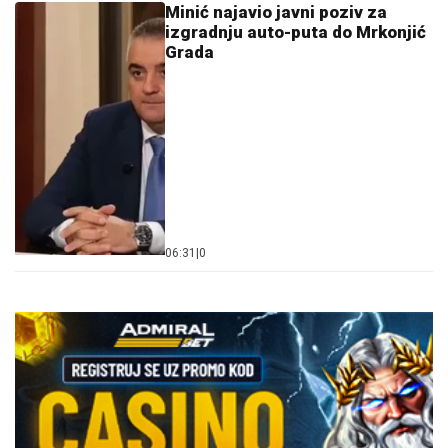
Minić najavio javni poziv za
izgradnju auto-puta do Mrkonjić
Grada
06:31
|
0