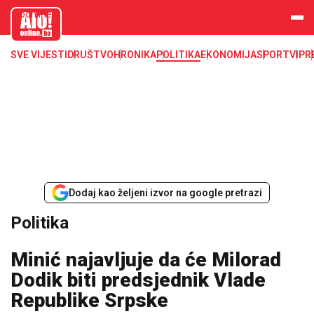
aloonline.b
a
SVE VIJESTI
DRUŠTVO
HRONIKA
POLITIKA
EKONOMIJA
SPORT
VIP
R
Dodaj kao željeni izvor na google pretrazi
Politika
Minić najavljuje da će Milorad
Dodik biti predsjednik Vlade
Republike Srpske