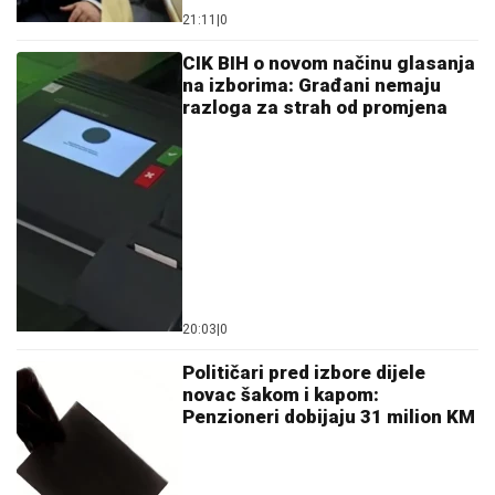
21:11
|
0
CIK BIH o novom načinu glasanja
na izborima: Građani nemaju
razloga za strah od promjena
20:03
|
0
Političari pred izbore dijele
novac šakom i kapom:
Penzioneri dobijaju 31 milion KM