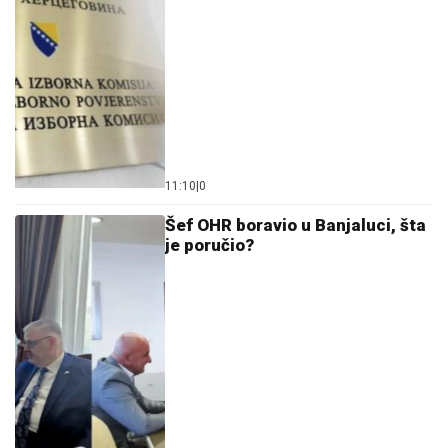
11:10
|
0
Šef OHR boravio u Banjaluci, šta
je poručio?