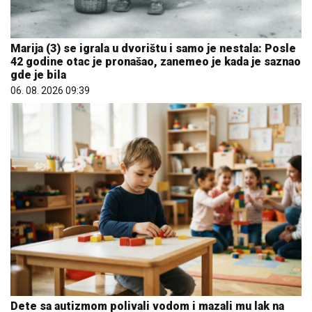
Marija (3) se igrala u dvorištu i samo je nestala: Posle
42 godine otac je pronašao, zanemeo je kada je saznao
gde je bila
06. 08. 2026 09:39
Dete sa autizmom polivali vodom i mazali mu lak na