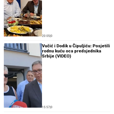
20:05
|
0
Vučić i Dodik u Čipuljiću: Posjetili
rodnu kuću oca predsjednika
Srbije (VIDEO)
15:57
|
0