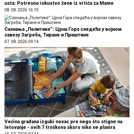
usta: Potresno iskustvo žene iz vrtića za Mame
08. 08. 2026 16:10
Сазнања „Политике”: Црна Гора следећа у војном
савезу Загреба, Тиране и Приштине
07. 08. 2026 09:14
Većina građana izgubi novac pre nego što stigne na
letovanje - ovih 7 troškova skoro niko ne planira
15. 07. 2026 07:44