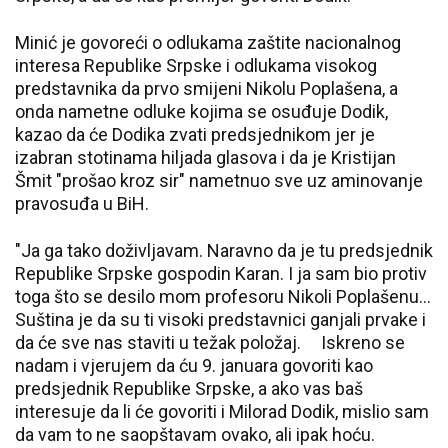
Minić je govoreći o odlukama zaštite nacionalnog
interesa Republike Srpske i odlukama visokog
predstavnika da prvo smijeni Nikolu Poplašena, a
onda nametne odluke kojima se osuđuje Dodik,
kazao da će Dodika zvati predsjednikom jer je
izabran stotinama hiljada glasova i da je Kristijan
Šmit "prošao kroz sir" nametnuo sve uz aminovanje
pravosuđa u BiH.
"Ja ga tako doživljavam. Naravno da je tu predsjednik
Republike Srpske gospodin Karan. I ja sam bio protiv
toga što se desilo mom profesoru Nikoli Poplašenu...
Suština je da su ti visoki predstavnici ganjali prvake i
da će sve nas staviti u težak položaj. Iskreno se
nadam i vjerujem da ću 9. januara govoriti kao
predsjednik Republike Srpske, a ako vas baš
interesuje da li će govoriti i Milorad Dodik, mislio sam
da vam to ne saopštavam ovako, ali ipak hoću.