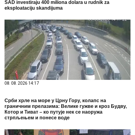
SAD investiraju 400 miliona dolara u rudnik za
eksploataciju skandijuma
08. 08. 2026 14:17
Срби хрле на море у Црну Гору, колапс на
граничним прелазима: Велике гужве и кроз Будву,
Котор и Тиват – ко путује нек се наоружа
стрпљењем и понесе воде