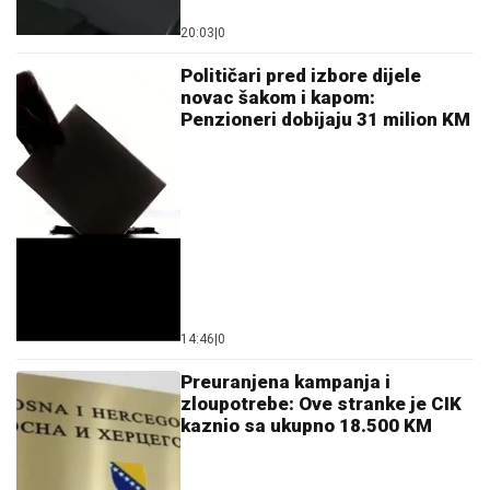
20:03
|
0
Političari pred izbore dijele
novac šakom i kapom:
Penzioneri dobijaju 31 milion KM
14:46
|
0
Preuranjena kampanja i
zloupotrebe: Ove stranke je CIK
kaznio sa ukupno 18.500 KM