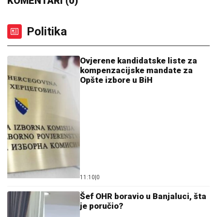
KOMENTARI (0)
Politika
Ovjerene kandidatske liste za
kompenzacijske mandate za
Opšte izbore u BiH
11:10
|
0
Šef OHR boravio u Banjaluci, šta
je poručio?