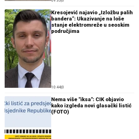
09:35
|
0
Kresojević najavio „Izložbu palih
bandera“: Ukazivanje na loše
stanje elektromreže u seoskim
područjima
10:44
|
0
Nema više "iksa": CIK objavio
kako izgleda novi glasački listić
(FOTO)