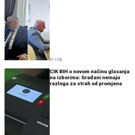
21:11
|
0
CIK BIH o novom načinu glasanja
na izborima: Građani nemaju
razloga za strah od promjena