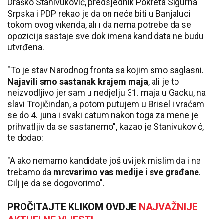
Draško Stanivuković, predsjednik Pokreta Sigurna
Srpska i PDP rekao je da on neće biti u Banjaluci
tokom ovog vikenda, ali i da nema potrebe da se
opozicija sastaje sve dok imena kandidata ne budu
utvrđena.
"To je stav Narodnog fronta sa kojim smo saglasni.
Najavili smo sastanak krajem maja
, ali je to
neizvodljivo jer sam u nedjelju 31. maja u Gacku, na
slavi Trojičindan, a potom putujem u Brisel i vraćam
se do 4. juna i svaki datum nakon toga za mene je
prihvatljiv da se sastanemo", kazao je Stanivuković,
te dodao:
"A ako nemamo kandidate još uvijek mislim da i ne
trebamo da
mrcvarimo vas medije i sve građane
.
Cilj je da se dogovorimo".
PROČITAJTE KLIKOM OVDJE
NAJVAŽNIJE