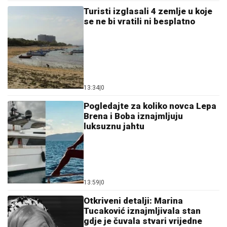
Turisti izglasali 4 zemlje u koje
se ne bi vratili ni besplatno
13:34
|
0
Pogledajte za koliko novca Lepa
Brena i Boba iznajmljuju
luksuznu jahtu
13:59
|
0
Otkriveni detalji: Marina
Tucaković iznajmljivala stan
gdje je čuvala stvari vrijedne