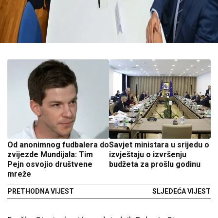
Od anonimnog fudbalera do
Savjet ministara u srijedu o
zvijezde Mundijala: Tim
izvještaju o izvršenju
Pejn osvojio društvene
budžeta za prošlu godinu
mreže
PRETHODNA VIJEST
SLJEDEĆA VIJEST