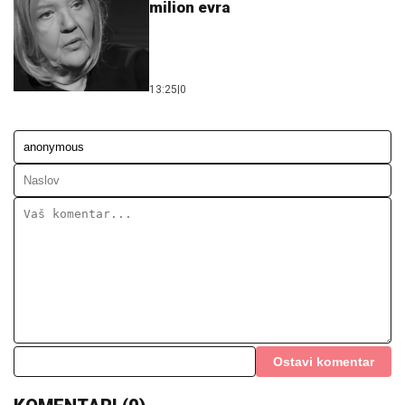
milion evra
13:25
|
0
Ostavi komentar