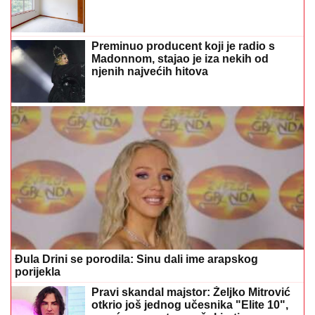
Preminuo producent koji je radio s
Madonnom, stajao je iza nekih od
njenih najvećih hitova
Đula Drini se porodila: Sinu dali ime arapskog
porijekla
Pravi skandal majstor: Željko Mitrović
otkrio još jednog učesnika "Elite 10",