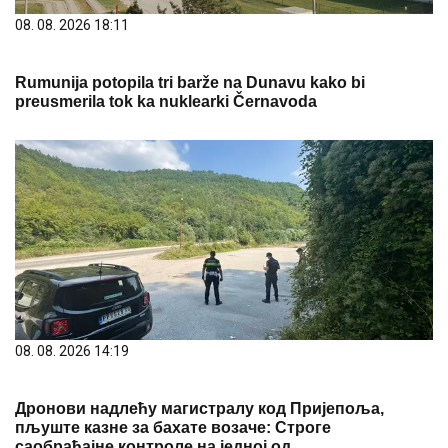
08. 08. 2026 18:11
Rumunija potopila tri barže na Dunavu kako bi
preusmerila tok ka nuklearki Černavoda
08. 08. 2026 14:19
Дронови надлећу магистралу код Пријепоља,
пљуште казне за бахате возаче: Строге
саобраћајне контроле на једној од