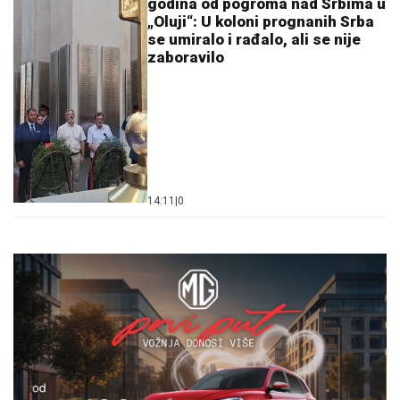
godina od pogroma nad Srbima u
„Oluji“: U koloni prognanih Srba
se umiralo i rađalo, ali se nije
zaboravilo
14:11
|
0