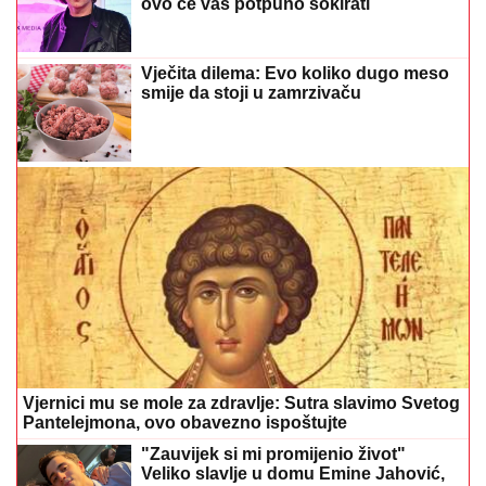
ovo će vas potpuno šokirati
Vječita dilema: Evo koliko dugo meso
smije da stoji u zamrzivaču
Vjernici mu se mole za zdravlje: Sutra slavimo Svetog
Pantelejmona, ovo obavezno ispoštujte
"Zauvijek si mi promijenio život"
Veliko slavlje u domu Emine Jahović,