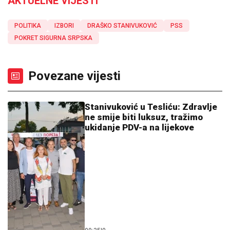
AKTUELNE VIJESTI
POLITIKA
IZBORI
DRAŠKO STANIVUKOVIĆ
PSS
POKRET SIGURNA SRPSKA
Povezane vijesti
Stanivuković u Tesliću: Zdravlje
ne smije biti luksuz, tražimo
ukidanje PDV-a na lijekove