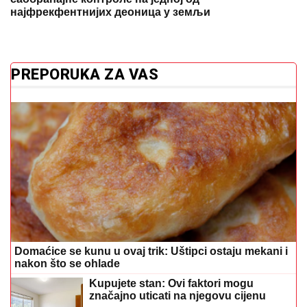
најфрекфентнијих деоница у земљи
PREPORUKA ZA VAS
Domaćice se kunu u ovaj trik: Uštipci ostaju mekani i
nakon što se ohlade
Kupujete stan: Ovi faktori mogu
značajno uticati na njegovu cijenu