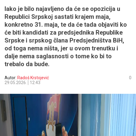
Iako je bilo najavljeno da će se opozicija u
Republici Srpskoj sastati krajem maja,
konkretno 31. maja, te da će tada objaviti ko
će biti kandidati za predsjednika Republike
Srpske i srpskog člana Predsjedništva BiH,
od toga nema ništa, jer u ovom trenutku i
dalje nema saglasnosti o tome ko bi to
trebalo da bude.
Autor:
Radoš Krstojević
0
29.05.2026.
12:43