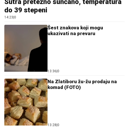
Sutra pretežno sunčano, temperatura
do 39 stepeni
14:23
|
0
Šest znakova koji mogu
ukazivati na prevaru
13:36
|
0
Na Zlatiboru žu-žu prodaju na
komad (FOTO)
13:28
|
0