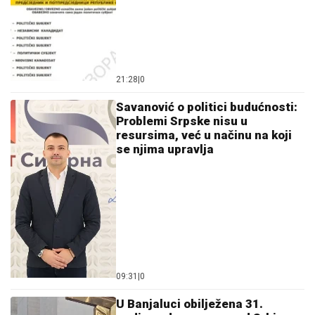
21:28
|
0
Savanović o politici budućnosti:
Problemi Srpske nisu u
resursima, već u načinu na koji
se njima upravlja
09:31
|
0
U Banjaluci obilježena 31.