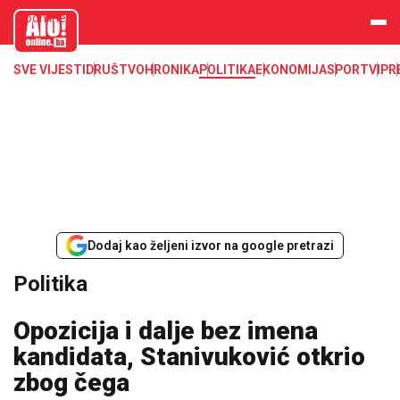
aloonline.b
a
SVE VIJESTI
DRUŠTVO
HRONIKA
POLITIKA
EKONOMIJA
SPORT
VIP
R
Dodaj kao željeni izvor na google pretrazi
Politika
Opozicija i dalje bez imena
kandidata, Stanivuković otkrio
zbog čega