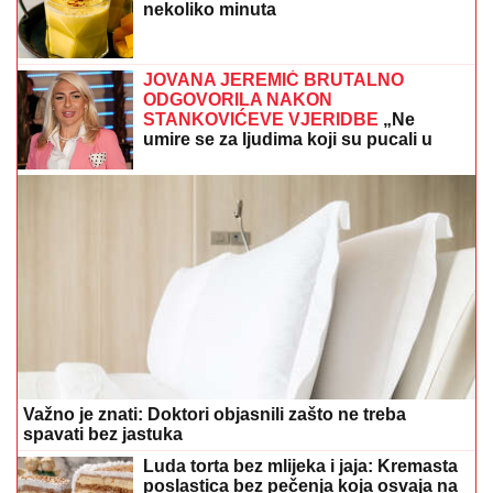
nekoliko minuta
JOVANA JEREMIĆ BRUTALNO
ODGOVORILA NAKON
STANKOVIĆEVE VJERIDBE
„Ne
umire se za ljudima koji su pucali u
tebe“
Važno je znati: Doktori objasnili zašto ne treba
spavati bez jastuka
Luda torta bez mlijeka i jaja: Kremasta
poslastica bez pečenja koja osvaja na