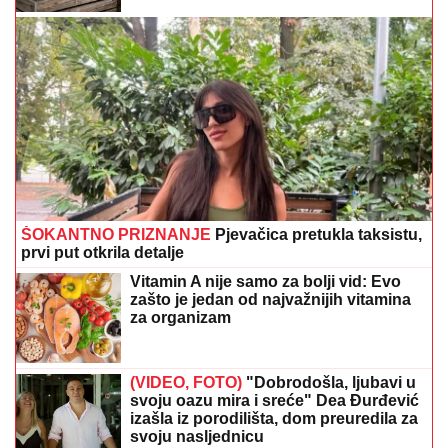
ŠOKANTNO PRIZNANJE
Pjevačica pretukla taksistu,
prvi put otkrila detalje
Vitamin A nije samo za bolji vid: Evo
zašto je jedan od najvažnijih vitamina
za organizam
(VIDEO, FOTO)
"Dobrodošla, ljubavi u
svoju oazu mira i sreće" Dea Đurđević
izašla iz porodilišta, dom preuredila za
svoju nasljednicu