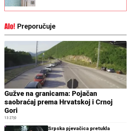
Preporučuje
Gužve na granicama: Pojačan
saobraćaj prema Hrvatskoj i Crnoj
Gori
13:27
|
0
Srpska pjevačica pretukla