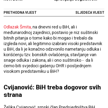
PRETHODNA VIJEST
SLJEDEĆA VIJEST
Odlazak Šmita,
na dnevni red u BiH, ali i
međunarodnoj zajednici, postavio je niz suštinski
bitnih pitanja o tome kako bi mogao i trebalo da
izgleda novi, ali legitimno izabrani visoki predstavnik
u BiH, da li je konačno odzvonilo nametanju odluka i
korišćenju tzv. bonskih ovlašćenja, stavljanje van
snage odluka i zakona, ali i ono suštinsko - da li
ćemo biti svjedoci gašenju OHR i posljednjem
visokom predstavniku u BiH?
Cvijanović: BiH treba dogovor svih
strana
Željka Cvijanović, srpski član Predsjedništva BiH,