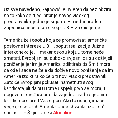
Uz sve navedeno, Šajinović je uvjeren da bez obzira
na to kako se riješi pitanje novog visokog
predstavnika, jedno je sigurno – međunarodna
zajednica neće pitati nikoga u BiH za mišljenje.
“Amerika želi osobu koja će promovisati američke
poslovne interese u BiH, poput realizacije Južne
interkonekcije, ili makar osobu koja u tome neće
smetati. Evropljani su duboko svjesni da su doživjeli
poniženje jer im je Amerika izdiktirala da Šmit mora
da ode i sada ne žele da dožive novo poniženje da im
Amerika izdiktira ko će biti novi visoki predstavnik.
Zato će Evropljani pokušati nametnuti svog
kandidata, ali da bi u tome uspjeli, prvo se moraju
dogovoriti međusobno da zajedno izađu s jednim
kandidatom pred Vašington. Ako to uspiju, imaće
veće šanse da ih Amerika bude shvatila ozbiljno“,
naglasio je Šajinović za
Aloonline
.