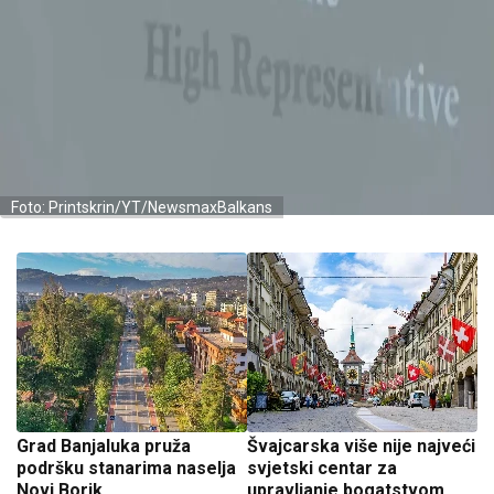
Foto: Printskrin/YT/NewsmaxBalkans
Grad Banjaluka pruža
Švajcarska više nije najveći
podršku stanarima naselja
svjetski centar za
Novi Borik
upravljanje bogatstvom