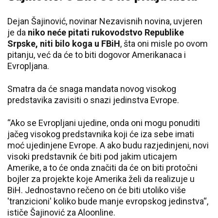
Dejan Šajinović, novinar Nezavisnih novina, uvjeren
je da
niko neće pitati rukovodstvo Republike
Srpske, niti bilo koga u FBiH
, šta oni misle po ovom
pitanju, već da će to biti dogovor Amerikanaca i
Evropljana.
Smatra da će snaga mandata novog visokog
predstavika zavisiti o snazi jedinstva Evrope.
“Ako se Evropljani ujedine, onda oni mogu ponuditi
jačeg visokog predstavnika koji će iza sebe imati
moć ujedinjene Evrope. A ako budu razjedinjeni, novi
visoki predstavnik će biti pod jakim uticajem
Amerike, a to će onda značiti da će on biti protočni
bojler za projekte koje Amerika želi da realizuje u
BiH. Jednostavno rečeno on će biti utoliko više
'tranzicioni' koliko bude manje evropskog jedinstva“,
ističe Šajinović za Aloonline.