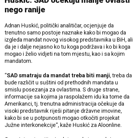
Huskić: SAD očekuju manje ovlasti
nego ranije
Adnan Huskić, politički analitičar, ocjenjuje da
trenutno samo postoje naznake kako bi mogao da
izgleda mandat novog visokog predstavnika u BiH, ali
da je i dalje nejasno ko tu koga podržava i ko bi koga
mogao i želio vidjeti na tom mjestu, kao i sa kojim
mandatom.
“
SAD smatraju da mandat treba biti manji
, treba da
bude različit u suštini od prethodnih mandata u
smislu posezanja za ovlastima. S druge strane,
informacije sa kojima ja raspolažem idu ka tome da
Amerikanci, tj. trenutna administracija očekuje da
visoki predstavnik riješi pitanje državne imovine,
kako bi se u potpunosti mogao otkočiti projekat
Južne interkonekcije“, kaže Huskić za Aloonline.