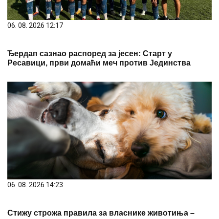
06. 08. 2026 12:17
Ђердап сазнао распоред за јесен: Старт у
Ресавици, први домаћи меч против Јединства
06. 08. 2026 14:23
Стижу строжа правила за власнике животиња –