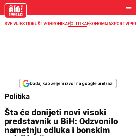
aloonline.b
a
SVE VIJESTI
DRUŠTVO
HRONIKA
POLITIKA
EKONOMIJA
SPORT
VIP
R
Dodaj kao željeni izvor na google pretrazi
Politika
Šta će donijeti novi visoki
predstavnik u BiH: Odzvonilo
nametnju odluka i bonskim