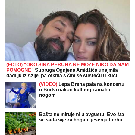
(FOTO) "OKO SINA PERUNA NE MOŽE NIKO DA NAM
POMOGNE"
Supruga Ognjena Amidžića unajmila
dadilju iz Azije, pa otkrila s čim se susreću u kući
(VIDEO)
Lepa Brena pala na koncertu
u Budvi nakon kultnog zamaha
nogom
Bašta ne miruje ni u avgustu: Evo šta
se sada sije za bogatu jesenju berbu