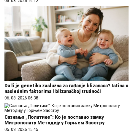
05. 08. 2026 14:12
Da li je genetika zaslužna za rađanje blizanaca? Istina o
naslednim faktorima i blizanačkoj trudnoći
06. 08. 2026 06:38
Сазнања „Политике”: Ко је поставио замку
Митрополиту Методију у Горњем Заостру
05. 08. 2026 15:45