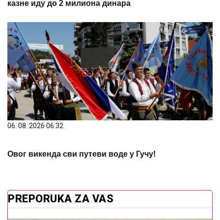
казне иду до 2 милиона динара
06. 08. 2026 06:32
Овог викенда сви путеви воде у Гучу!
PREPORUKA ZA VAS