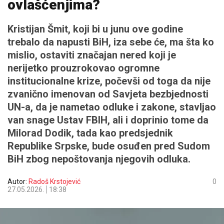
ovlašćenjima?
Kristijan Šmit, koji bi u junu ove godine
trebalo da napusti BiH, iza sebe će, ma šta ko
mislio, ostaviti značajan nered koji je
nerijetko prouzrokovao ogromne
institucionalne krize, počevši od toga da nije
zvanično imenovan od Savjeta bezbjednosti
UN-a, da je nametao odluke i zakone, stavljao
van snage Ustav FBIH, ali i doprinio tome da
Milorad Dodik, tada kao predsjednik
Republike Srpske, bude osuđen pred Sudom
BiH zbog nepoštovanja njegovih odluka.
Autor:
Radoš Krstojević
0
27.05.2026.
18:38