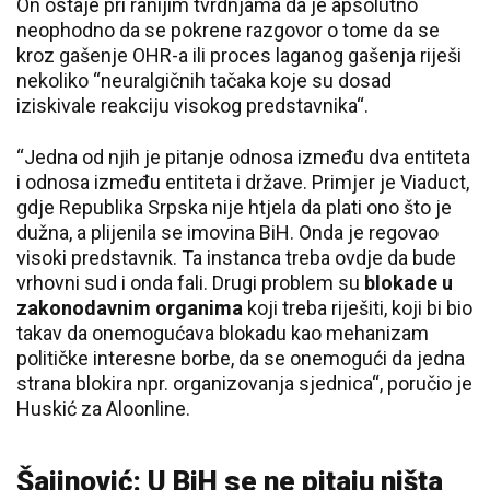
On ostaje pri ranijim tvrdnjama da je apsolutno
neophodno da se pokrene razgovor o tome da se
kroz gašenje OHR-a ili proces laganog gašenja riješi
nekoliko “neuralgičnih tačaka koje su dosad
iziskivale reakciju visokog predstavnika“.
“Jedna od njih je pitanje odnosa između dva entiteta
i odnosa između entiteta i države. Primjer je Viaduct,
gdje Republika Srpska nije htjela da plati ono što je
dužna, a plijenila se imovina BiH. Onda je regovao
visoki predstavnik. Ta instanca treba ovdje da bude
vrhovni sud i onda fali. Drugi problem su
blokade u
zakonodavnim organima
koji treba riješiti, koji bi bio
takav da onemogućava blokadu kao mehanizam
političke interesne borbe, da se onemogući da jedna
strana blokira npr. organizovanja sjednica“, poručio je
Huskić za Aloonline.
Šajinović: U BiH se ne pitaju ništa