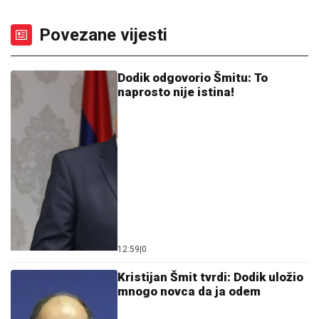
Povezane vijesti
Dodik odgovorio Šmitu: To
naprosto nije istina!
12:59
|
0
Kristijan Šmit tvrdi: Dodik uložio
mnogo novca da ja odem