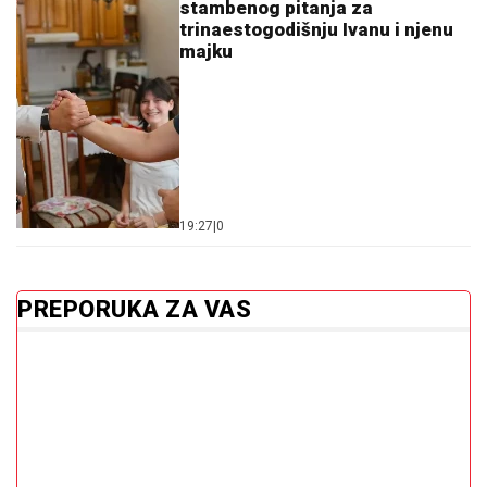
stambenog pitanja za
trinaestogodišnju Ivanu i njenu
majku
19:27
|
0