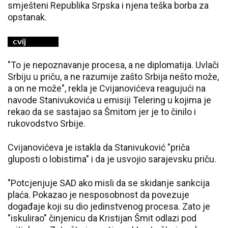
smješteni Republika Srpska i njena teška borba za
opstanak.
"To je nepoznavanje procesa, a ne diplomatija. Uvlači
Srbiju u priču, a ne razumije zašto Srbija nešto može,
a on ne može", rekla je Cvijanovićeva reagujući na
navode Stanivukovića u emisiji Telering u kojima je
rekao da se sastajao sa Šmitom jer je to činilo i
rukovodstvo Srbije.
Cvijanovićeva je istakla da Stanivuković "priča
gluposti o lobistima" i da je usvojio sarajevsku priču.
"Potcjenjuje SAD ako misli da se skidanje sankcija
plaća. Pokazao je nesposobnost da povezuje
događaje koji su dio jedinstvenog procesa. Zato je
"iskulirao" činjenicu da Kristijan Šmit odlazi pod