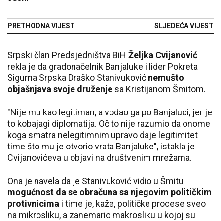
PRETHODNA VIJEST
SLJEDEĆA VIJEST
Srpski član Predsjedništva BiH
Željka Cvijanović
rekla je da gradonačelnik Banjaluke i lider Pokreta
Sigurna Srpska Draško Stanivuković
nemušto
objašnjava svoje druženje
sa Kristijanom Šmitom.
"Nije mu kao legitiman, a vodao ga po Banjaluci, jer je
to kobajagi diplomatija. Očito nije razumio da onome
koga smatra nelegitimnim upravo daje legitimitet
time što mu je otvorio vrata Banjaluke", istakla je
Cvijanovićeva u objavi na društvenim mrežama.
Ona je navela da je Stanivuković vidio u Šmitu
mogućnost da se obračuna sa njegovim političkim
protivnicima
i time je, kaže, političke procese sveo
na mikrosliku, a zanemario makrosliku u kojoj su