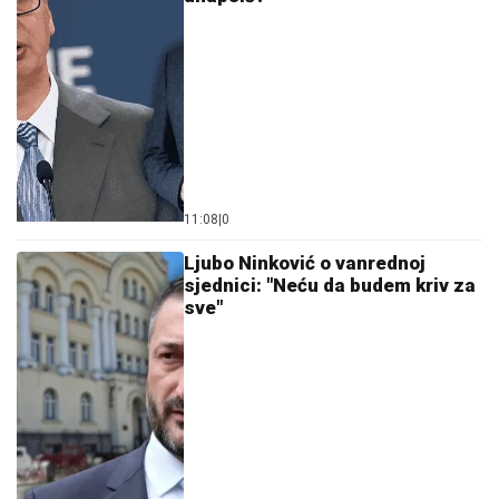
06. 08. 2026 09:55
Egyre több hívás érkezik a mnetőszolgálathoz
PREPORUKA ZA VAS