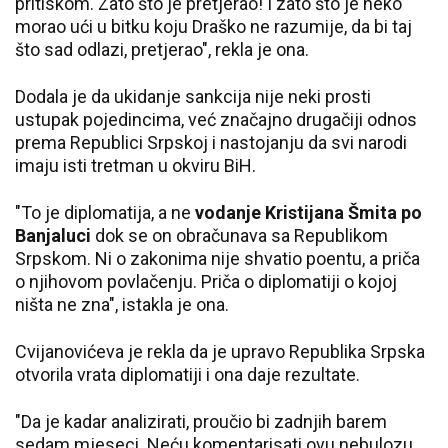
pritiskom. Zato što je pretjerao! I zato što je neko
morao ući u bitku koju Draško ne razumije, da bi taj
što sad odlazi, pretjerao", rekla je ona.
Dodala je da ukidanje sankcija nije neki prosti
ustupak pojedincima, već značajno drugačiji odnos
prema Republici Srpskoj i nastojanju da svi narodi
imaju isti tretman u okviru BiH.
"To je diplomatija, a ne
vodanje Kristijana Šmita po
Banjaluci
dok se on obračunava sa Republikom
Srpskom. Ni o zakonima nije shvatio poentu, a priča
o njihovom povlačenju. Priča o diplomatiji o kojoj
ništa ne zna", istakla je ona.
Cvijanovićeva je rekla da je upravo Republika Srpska
otvorila vrata diplomatiji i ona daje rezultate.
"Da je kadar analizirati, proučio bi zadnjih barem
sedam mjeseci. Neću komentarisati ovu nebulozu