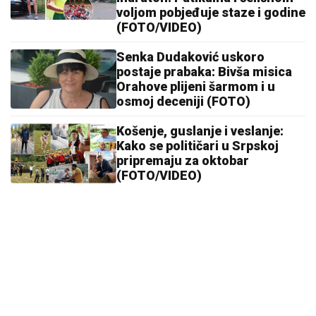
Porodila se pjevačica "Zvezda Granda": Na svijet
DONIJELA SINA, roditelji dali ime sa moćnim
značenjem
Nakon kritika zbog izgleda, Georgina
poslala snažnu poruku ženama
Analiza koja spašava život: Šta plinovi
u krvi otkrivaju o vašem zdravlju
Preporučuje