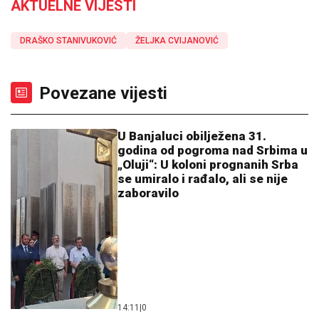
AKTUELNE VIJESTI
DRAŠKO STANIVUKOVIĆ
ŽELJKA CVIJANOVIĆ
Povezane vijesti
U Banjaluci obilježena 31.
godina od pogroma nad Srbima u
„Oluji“: U koloni prognanih Srba
se umiralo i rađalo, ali se nije
zaboravilo
14:11
|
0