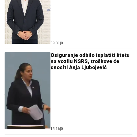
Utišavate li radio kad tražite parking? Evo zašto to
činite
Bez sokova i suza: Mali trikovi da
djeca zavole običnu vodu
Jedna banana dnevno može napraviti
veliku razliku: Evo zašto je
nutricionisti preporučuju gotovo
svima