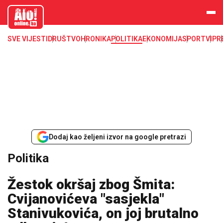
aloonline.b
a
SVE VIJESTI
DRUŠTVO
HRONIKA
POLITIKA
EKONOMIJA
SPORT
VIP
R
Dodaj kao željeni izvor na google pretrazi
Politika
Žestok okršaj zbog Šmita:
Cvijanovićeva "sasjekla"
Stanivukovića, on joj brutalno