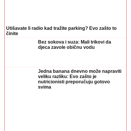
Šta dete nasleđuje od oca, a šta od majke? Sve što
treba da znate o genetici
05. 08. 2026 06:45
REGISTRUJ SE UZ PROMO KOD CASINO Preuzmi 1500
BESPLATNIH SPINOVA