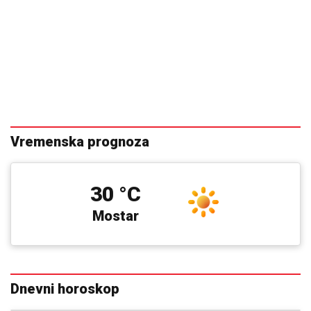
Gužve na granicama: Pojačan
saobraćaj prema Hrvatskoj i Crnoj
Gori
13:27
|
0
Srpska pjevačica pretukla
taksistu: "Čika se nije lijepo
proveo"
13:53
|
0
Bez vode i u sandalama krenuo
na planinu: Spasioci ga pronašli