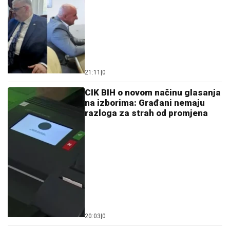
Сазнања „Политике”: Ко је поставио замку
Митрополиту Методију у Горњем Заостру
05. 08. 2026 15:45
06. 08. 2026 18:40