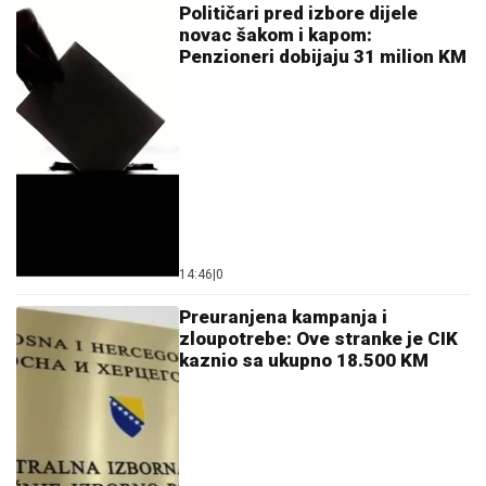
Španija zahvalna Srbiji za pomoć koju joj je pružila
tokom vanrednog stanja
06. 08. 2026 09:04
Вучић честитао Дан рудара: Рударство опстаје као
један од стубова привреде