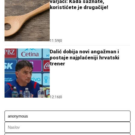
Letnje večeri u gradu više nisu rezervisane za vikend:
Zašto sve više ljudi bira večeru koja se spontano
pretvori u druženje
23. 07. 2026 12:47