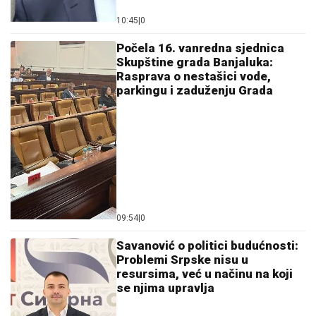
Zašto vas koža svrbi nakon plivanja u moru: Razlog
nije uvijek samo so
"Djelovaće kao izolovana kapsula"
Psiholozi protiv uvođenja putničkih
aviona bez prozora
Celer nije samo začin: Ovo povrće
krije moćne prednosti koje mnogi ne
znaju