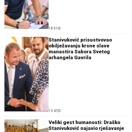
18:51
|
0
Stanivuković prisustvovao
obilježavanju krsne slave
manastira Sabora Svetog
arhangela Gavrila
13:47
|
0
Veliki gest humanosti: Draško
Stanivuković najavio rješavanje