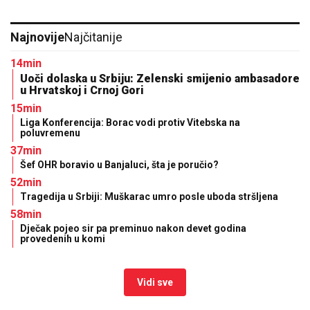
Ne stvaraju se samo od spavanja: Krmelje u očima
mogu da postanu ozbiljan problem ako ignorišete
ove simptome
Roditelji, obratite pažnju: Ove naizgled
bezazlene rečenice mogu narušiti
dječje samopouzdanje
Htjela da pomogne, pa ostala bez
50.000 evra: Emina Jahović otkrila
kako je nasjela na prevaru djevojke
Crne Gore