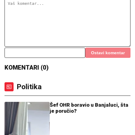
Koliko visoku temperaturu ljudsko telo može da
izdrži?
05. 08. 2026 14:12