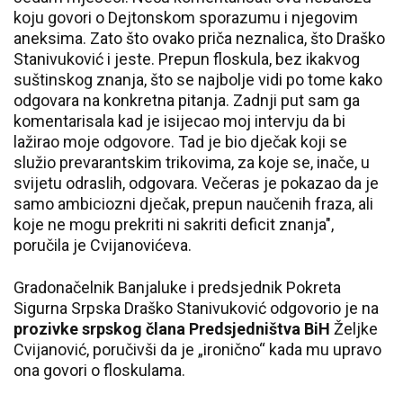
koju govori o Dejtonskom sporazumu i njegovim
aneksima. Zato što ovako priča neznalica, što Draško
Stanivuković i jeste. Prepun floskula, bez ikakvog
suštinskog znanja, što se najbolje vidi po tome kako
odgovara na konkretna pitanja. Zadnji put sam ga
komentarisala kad je isijecao moj intervju da bi
lažirao moje odgovore. Tad je bio dječak koji se
služio prevarantskim trikovima, za koje se, inače, u
svijetu odraslih, odgovara. Večeras je pokazao da je
samo ambiciozni dječak, prepun naučenih fraza, ali
koje ne mogu prekriti ni sakriti deficit znanja",
poručila je Cvijanovićeva.
Gradonačelnik Banjaluke i predsjednik Pokreta
Sigurna Srpska Draško Stanivuković odgovorio je na
prozivke srpskog člana Predsjedništva BiH
Željke
Cvijanović, poručivši da je „ironično“ kada mu upravo
ona govori o floskulama.