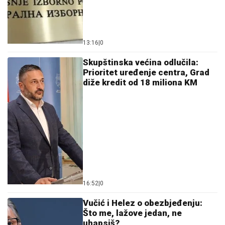
06. 08. 2026 19:25
Познат распоред Зоне "Исток": У првом колу
Јединство дочекује Хајдук Вељка, Танаско Рајић
гостује у Боговини