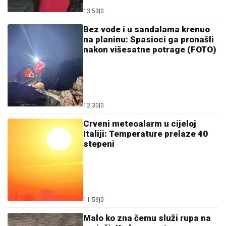
03. 08. 2026 07:31
Evo u kojim banjama važi vaučer od 10.000 dinara -
kompletan spisak destinacija u Srbiji
06. 08. 2026 07:08