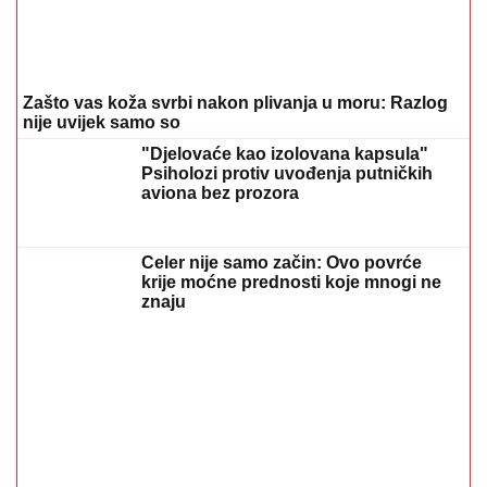
Marija (3) se igrala u dvorištu i samo je nestala: Posle
42 godine otac je pronašao, zanemeo je kada je saznao
gde je bila
06. 08. 2026 09:39