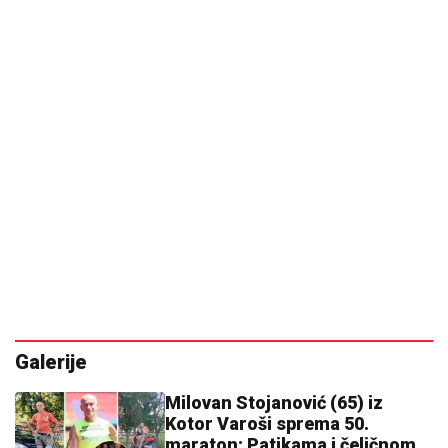
Bademovo ulje ima više koristi nego što mislite
Bašta ne miruje ni u avgustu: Evo šta
se sada sije za bogatu jesenju berbu
Ovaj mjesec MIJENJA ljubavni život:
Ova 4 horoskopska znaka imaju
najviše ŠANSI da upoznaju svoju
SRODNU DUŠU