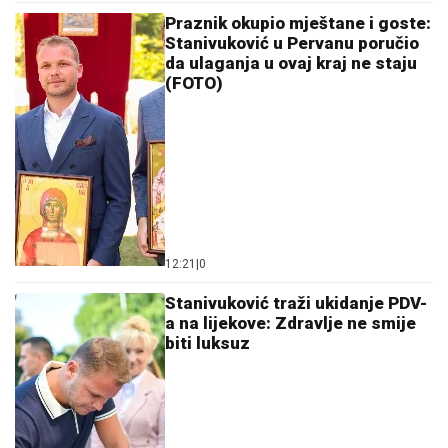
Praznik okupio mještane i goste:
Stanivuković u Pervanu poručio
da ulaganja u ovaj kraj ne staju
(FOTO)
12:21
|
0
Stanivuković traži ukidanje PDV-
a na lijekove: Zdravlje ne smije
biti luksuz