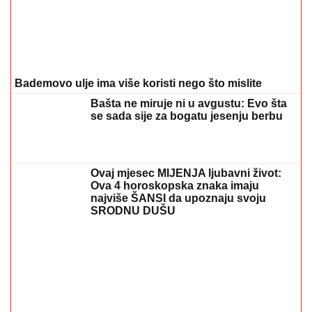
Većina građana izgubi novac pre nego što stigne na
letovanje - ovih 7 troškova skoro niko ne planira
15. 07. 2026 07:44