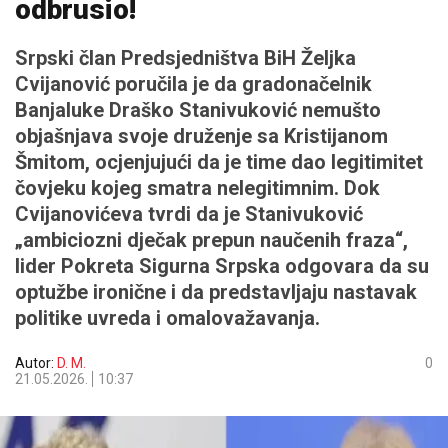
odbrusio!
Srpski član Predsjedništva BiH Željka
Cvijanović poručila je da gradonačelnik
Banjaluke Draško Stanivuković nemušto
objašnjava svoje druženje sa Kristijanom
Šmitom, ocjenjujući da je time dao legitimitet
čovjeku kojeg smatra nelegitimnim. Dok
Cvijanovićeva tvrdi da je Stanivuković
„ambiciozni dječak prepun naučenih fraza“,
lider Pokreta Sigurna Srpska odgovara da su
optužbe ironične i da predstavljaju nastavak
politike uvreda i omalovažavanja.
Autor:
D. M.
0
21.05.2026.
10:37