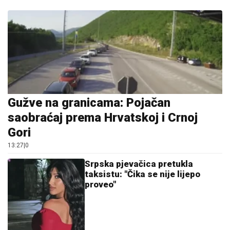
Hibrid broj 1 koji osvaja Evropu, sada po specijalnoj
akcijskoj ceni od 19.990€ do 31.8.
03. 08. 2026 13:23
25.000 kupaca već kupuje uz PerSu Extra. A ti? Saznaj
više