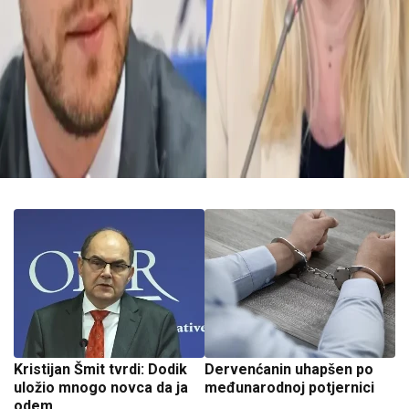
Kristijan Šmit tvrdi: Dodik
Dervenćanin uhapšen po
uložio mnogo novca da ja
međunarodnoj potjernici
odem