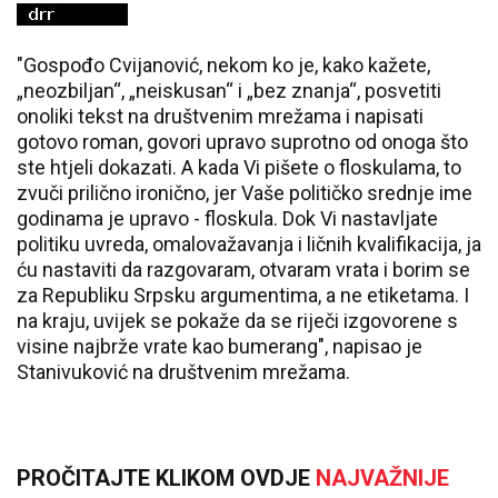
"Gospođo Cvijanović, nekom ko je, kako kažete,
„neozbiljan“, „neiskusan“ i „bez znanja“, posvetiti
onoliki tekst na društvenim mrežama i napisati
gotovo roman, govori upravo suprotno od onoga što
ste htjeli dokazati. A kada Vi pišete o floskulama, to
zvuči prilično ironično, jer Vaše političko srednje ime
godinama je upravo - floskula. Dok Vi nastavljate
politiku uvreda, omalovažavanja i ličnih kvalifikacija, ja
ću nastaviti da razgovaram, otvaram vrata i borim se
za Republiku Srpsku argumentima, a ne etiketama. I
na kraju, uvijek se pokaže da se riječi izgovorene s
visine najbrže vrate kao bumerang", napisao je
Stanivuković na društvenim mrežama.
PROČITAJTE KLIKOM OVDJE
NAJVAŽNIJE