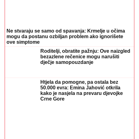
20. 07. 2026 08:04
Da li je genetika zaslužna za rađanje blizanaca? Istina o
naslednim faktorima i blizanačkoj trudnoći
06. 08. 2026 06:38