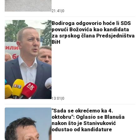
21:41
|
0
Bodiroga odgovorio hoće li SDS
povući Božovića kao kandidata
za srpskog člana Predsjedništva
BiH
13:01
|
0
"Sada se okrećemo ka 4.
oktobru": Oglasio se Blanuša
nakon što je Stanivuković
odustao od kandidature