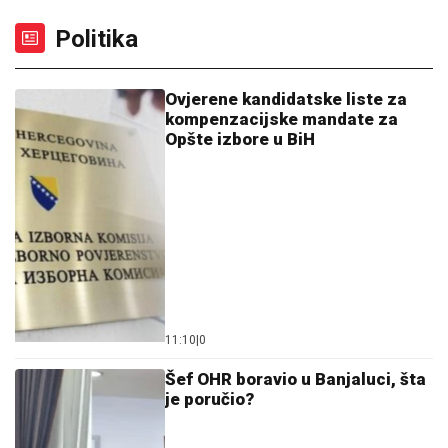
Politika
Ovjerene kandidatske liste za
kompenzacijske mandate za
Opšte izbore u BiH
11:10
|
0
Šef OHR boravio u Banjaluci, šta
je poručio?