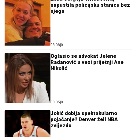
napustila policijsku stanicu bez
njega
08:08
|
0
Oglasio se advokat Jelene
Radanović u vezi prijetnji Ane
Nikolić
08:05
|
0
Jokić dobija spektakularno
pojačanje? Denver želi NBA
zvijezdu