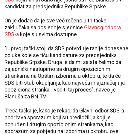
kandidat za predsjednika Republike Srpske.
On je dodao da je sve već rečeno u tri tačke
zaključaka sa poslednje sjednice
Glavnog odbora
SDS-a
koje su svima dostupne.
"U prvoj tački stoji da SDS potvrđuje ranije donesene
odluke koje se tiču kandidature za predsjednika
Republike Srpske. Druga je da mi zaista želimo da
zajednički nastupimo sa drugim opozicionim
strankama na Opštim izborima u oktobru, te da će
SDS biti stub okupljanja, kao najveća i najznačajnija
opoziciona stranka, i voditi taj proces", naveo je
Blanuša za BN TV.
Treća tačka je, kako je rekao, da Glavni odbor SDS-a
podržava sporazum koji su predložili, a koji je
ponuđen i drugim opozicionim strankama, kao
sporazum za pobjedu na izborima u oktobru ove