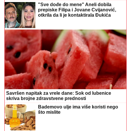
"Sve dođe do mene" Aneli dobila
prepiske Filipa i Jovane Cvijanović,
otkrila da li je kontaktirala Đukića
Savršen napitak za vrele dane: Sok od lubenice
skriva brojne zdravstvene prednosti
Bademovo ulje ima više koristi nego
što mislite