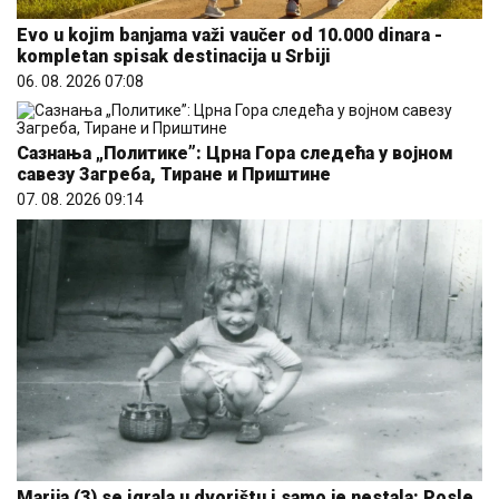
Evo u kojim banjama važi vaučer od 10.000 dinara -
kompletan spisak destinacija u Srbiji
06. 08. 2026 07:08
Сазнања „Политике”: Црна Гора следећа у војном
савезу Загреба, Тиране и Приштине
07. 08. 2026 09:14
Marija (3) se igrala u dvorištu i samo je nestala: Posle