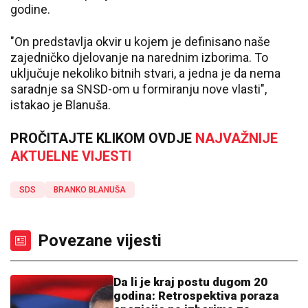
godine.
"On predstavlja okvir u kojem je definisano naše
zajedničko djelovanje na narednim izborima. To
uključuje nekoliko bitnih stvari, a jedna je da nema
saradnje sa SNSD-om u formiranju nove vlasti",
istakao je Blanuša.
PROČITAJTE KLIKOM OVDJE
NAJVAŽNIJE
AKTUELNE VIJESTI
SDS
BRANKO BLANUŠA
Povezane vijesti
Da li je kraj postu dugom 20
godina: Retrospektiva poraza