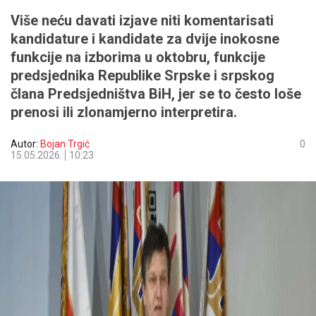
Više neću davati izjave niti komentarisati
kandidature i kandidate za dvije inokosne
funkcije na izborima u oktobru, funkcije
predsjednika Republike Srpske i srpskog
člana Predsjedništva BiH, jer se to često loše
prenosi ili zlonamjerno interpretira.
Autor:
Bojan Trgić
0
15.05.2026.
10:23