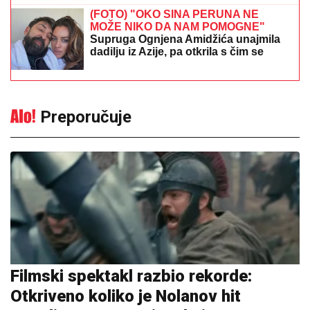
(FOTO) "OKO SINA PERUNA NE
MOŽE NIKO DA NAM POMOGNE"
Supruga Ognjena Amidžića unajmila
dadilju iz Azije, pa otkrila s čim se
susreću u kući
Preporučuje
Filmski spektakl razbio rekorde:
Otkriveno koliko je Nolanov hit