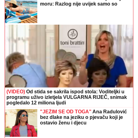
moru: Razlog nije uvijek samo so
(VIDEO)
Od stida se sakrila ispod stola: Voditeljki u
programu uživo izletjela VULGARNA RIJEČ, snimak
pogledalo 12 miliona ljudi
"JEŽIM SE OD TOGA"
Ana Radulović
bez dlake na jeziku o pjevaču koji je
ostavio ženu i djecu