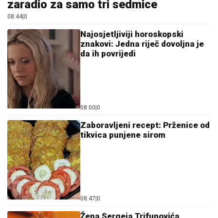
zaradio za samo tri sedmice
08:44
|
0
Najosjetljiviji horoskopski
znakovi: Jedna riječ dovoljna je
da ih povrijedi
08:00
|
0
Zaboravljeni recept: Prženice od
tikvica punjene sirom
08:47
|
0
Žena Sergeja Trifunovića,