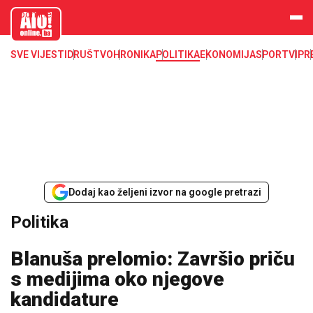
aloonline.b
a
SVE VIJESTI
DRUŠTVO
HRONIKA
POLITIKA
EKONOMIJA
SPORT
VIP
R
Dodaj kao željeni izvor na google pretrazi
Politika
Blanuša prelomio: Završio priču
s medijima oko njegove
kandidature