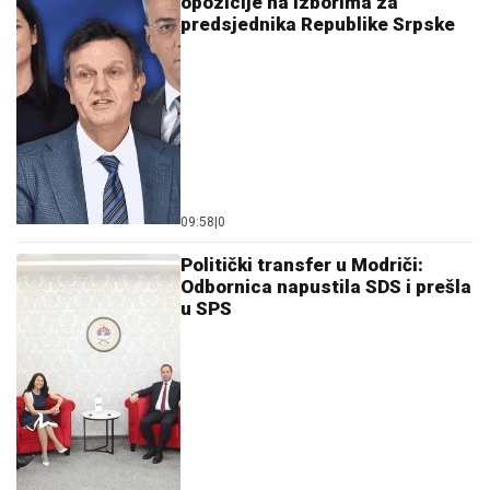
opozicije na izborima za
predsjednika Republike Srpske
09:58
|
0
Politički transfer u Modriči:
Odbornica napustila SDS i prešla
u SPS