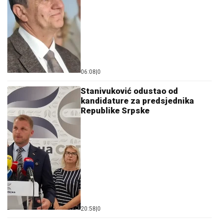
06:08
|
0
Stanivuković odustao od
kandidature za predsjednika
Republike Srpske
20:58
|
0