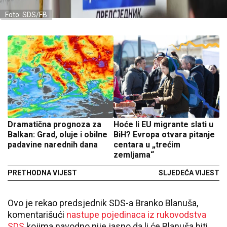
Foto: SDS/FB
Dramatična prognoza za
Hoće li EU migrante slati u
Balkan: Grad, oluje i obilne
BiH? Evropa otvara pitanje
padavine narednih dana
centara u „trećim
zemljama“
PRETHODNA VIJEST
SLJEDEĆA VIJEST
Ovo je rekao predsjednik SDS-a Branko Blanuša,
komentarišući
nastupe pojedinaca iz rukovodstva
SDS
kojima navodno nije jasno da li će Blanuša biti