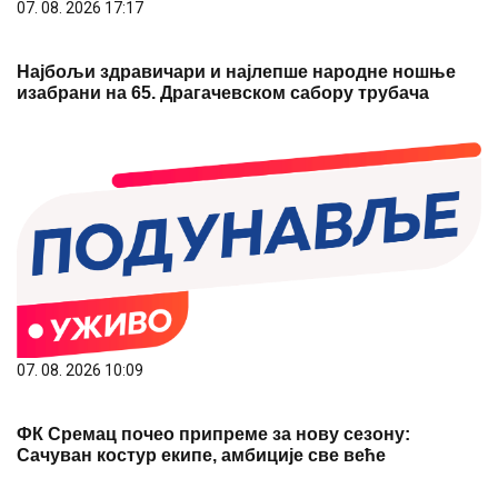
07. 08. 2026 17:17
Најбољи здравичари и најлепше народне ношње
изабрани на 65. Драгачевском сабору трубача
07. 08. 2026 10:09
ФК Сремац почео припреме за нову сезону:
Сачуван костур екипе, амбиције све веће