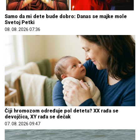
Samo da mi dete bude dobro: Danas se majke mole
Svetoj Petki
08. 08. 2026 07:36
Čiji hromozom određuje pol deteta? XX rađa se
devojčica, XY rađa se dečak
07. 08. 2026 09:47