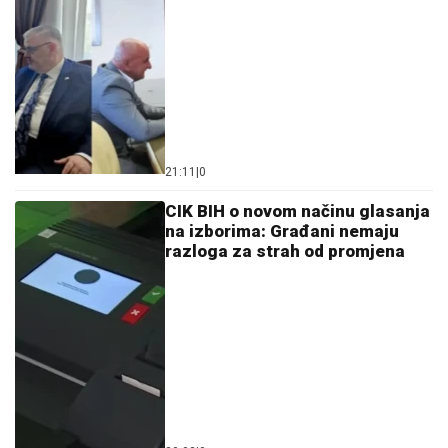
21:11
|
0
CIK BIH o novom načinu glasanja
na izborima: Građani nemaju
razloga za strah od promjena