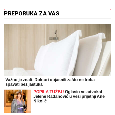
PREPORUKA ZA VAS
Važno je znati: Doktori objasnili zašto ne treba
spavati bez jastuka
POPILA TUŽBU
Oglasio se advokat
Jelene Radanović u vezi prijetnji Ane
Nikolić