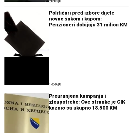
20:03
|
0
Političari pred izbore dijele
novac šakom i kapom:
Penzioneri dobijaju 31 milion KM
14:46
|
0
Preuranjena kampanja i
zloupotrebe: Ove stranke je CIK
kaznio sa ukupno 18.500 KM