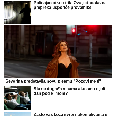
Policajac otkrio trik: Ova jednostavna
prepreka usporiće provalnike
Severina predstavila novu pjesmu "Pozovi me ti"
Šta se događa s nama ako smo cijeli
dan pod klimom?
Zašto vas koža svrbi nakon plivanja u