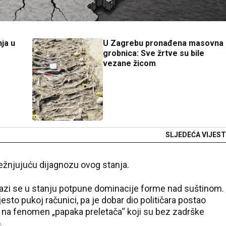
ja u
U Zagrebu pronađena masovna
grobnica: Sve žrtve su bile
vezane žicom
SLJEDEĆA VIJEST
trežnjujuću dijagnozu ovog stanja.
alazi se u stanju potpune dominacije forme nad suštinom.
jesto pukoj računici, pa je dobar dio političara postao
ći na fenomen „papaka preletača“ koji su bez zadrške
.