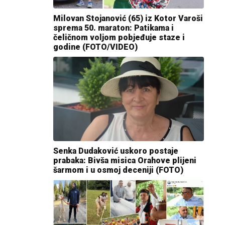
Milovan Stojanović (65) iz Kotor Varoši
sprema 50. maraton: Patikama i
čeličnom voljom pobjeđuje staze i
godine (FOTO/VIDEO)
Senka Dudaković uskoro postaje
prabaka: Bivša misica Orahove plijeni
šarmom i u osmoj deceniji (FOTO)