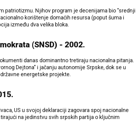
 patriotizmu. Njihov program je decenijama bio "srednji
i racionalno korištenje domaćih resursa (poput šuma i
pcija između dva velika bloka.
emokrata (SNSD) - 2002.
dokumenti danas dominantno tretiraju nacionalna pitanja.
zvornog Dejtona" i jačanju autonomije Srpske, dok se u
državne energetske projekte.
015.
aca, US u svojoj deklaraciji zagovara spoj nacionalne
rajući na jedinstvu svih srpskih partija o ključnim