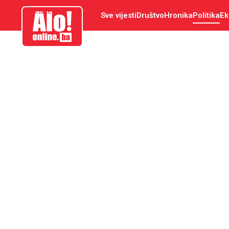
aloonline.ba
Sve vijesti
Društvo
Hronika
Politika
Ek