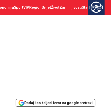
onomija
Sport
VIP
Region
Svijet
Život
Zanimljivosti
Stav
SP2026
Dodaj kao željeni izvor na google pretrazi