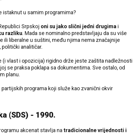
i je istaknut u samim programima?
 Republici Srpskoj
oni su jako slični jedni drugima
i
ku razliku
. Mada se nominalno predstavljaju da su više
vne ili liberalne u suštini, među njima nema značajnije
politički analitičar.
i vlast i opozicija) rigidno drže jeste zaštita nadležnosti
ojoj se praksa poklapa sa dokumentima. Sve ostalo, od
om planu.
artijskih programa koji služe kao zvanični okvir
a (SDS) - 1990.
rogramu akcenat stavlja na
tradicionalne vrijednosti i