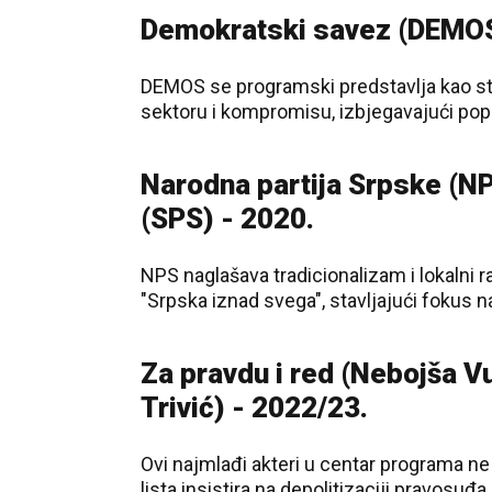
Demokratski savez (DEMOS
DEMOS se programski predstavlja kao stra
sektoru i kompromisu, izbjegavajući popul
Narodna partija Srpske (NPS
(SPS) - 2020.
NPS naglašava tradicionalizam i lokalni 
"Srpska iznad svega", stavljajući fokus n
Za pravdu i red (Nebojša Vu
Trivić) - 2022/23.
Ovi najmlađi akteri u centar programa ne
lista insistira na depolitizaciji pravosuđ