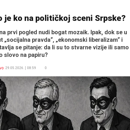
 je ko na političkoj sceni Srpske?
na prvi pogled nudi bogat mozaik. Ipak, dok se u
t „socijalna pravda“, „ekonomski liberalizam“ i
lja se pitanje: da li su to stvarne vizije ili samo
o slovo na papiru?
vo
29.05.2026.
08:59
0