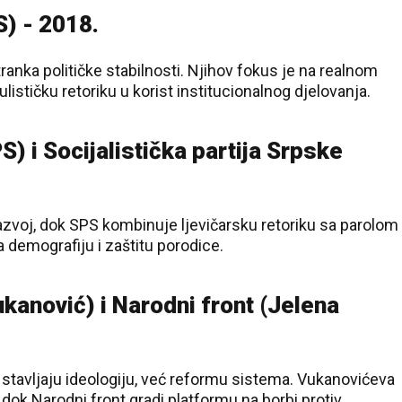
25 °C
) - 2018.
Pale
nka političke stabilnosti. Njihov fokus je na realnom
ističku retoriku u korist institucionalnog djelovanja.
) i Socijalistička partija Srpske
razvoj, dok SPS kombinuje ljevičarsku retoriku sa parolom
a demografiju i zaštitu porodice.
kanović) i Narodni front (Jelena
 stavljaju ideologiju, već reformu sistema. Vukanovićeva
a, dok Narodni front gradi platformu na borbi protiv