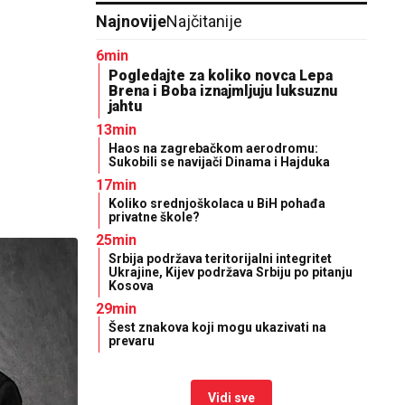
Najnovije
Najčitanije
6min
Pogledajte za koliko novca Lepa
Brena i Boba iznajmljuju luksuznu
jahtu
13min
Haos na zagrebačkom aerodromu:
Sukobili se navijači Dinama i Hajduka
17min
Koliko srednjoškolaca u BiH pohađa
privatne škole?
25min
Srbija podržava teritorijalni integritet
Ukrajine, Kijev podržava Srbiju po pitanju
Kosova
29min
Šest znakova koji mogu ukazivati na
prevaru
Vidi sve