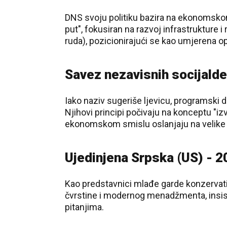
DNS svoju politiku bazira na ekonomskom
put", fokusiran na razvoj infrastrukture 
ruda), pozicionirajući se kao umjerena o
Savez nezavisnih socijald
Iako naziv sugeriše ljevicu, programski 
Njihovi principi počivaju na konceptu "i
ekonomskom smislu oslanjaju na velike 
Ujedinjena Srpska (US) - 2
Kao predstavnici mlađe garde konzervativ
čvrstine i modernog menadžmenta, insisti
pitanjima.