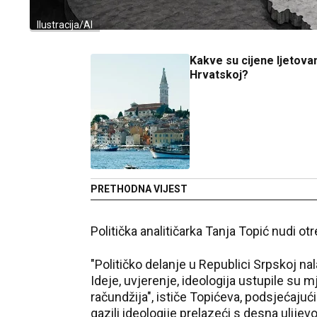
Ilustracija/AI
Kakve su cijene ljetovan
Hrvatskoj?
PRETHODNA VIJEST
Politička analitičarka Tanja Topić nudi o
"Političko delanje u Republici Srpskoj n
Ideje, uvjerenje, ideologija ustupile su m
račundžija", ističe Topićeva, podsjećaju
gazili ideologije prelazeći s desna ulijevo