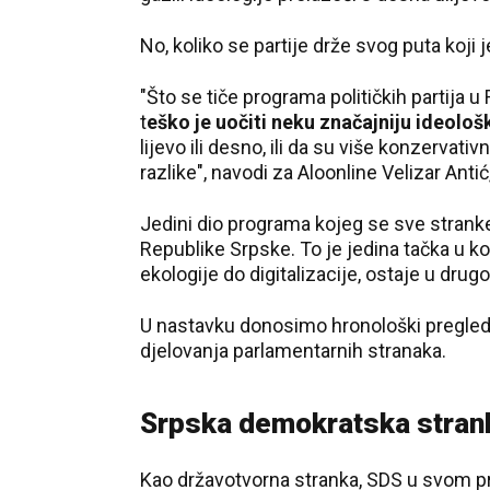
No, koliko se partije drže svog puta koj
"Što se tiče programa političkih partija u
t
eško je uočiti neku značajniju ideološ
lijevo ili desno, ili da su više konzervati
razlike", navodi za Aloonline Velizar Antić, 
Jedini dio programa kojeg se sve stranke (
Republike Srpske. To je jedina tačka u k
ekologije do digitalizacije, ostaje u drug
U nastavku donosimo hronološki pregled p
djelovanja parlamentarnih stranaka.
Srpska demokratska strank
Kao državotvorna stranka, SDS u svom p