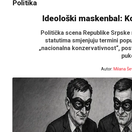
Politika
Ideološki maskenbal: Ko
Politička scena Republike Srpske 
statutima smjenjuju termini popu
„nacionalna konzervativnost“, postav
puk
Autor:
Milana Še