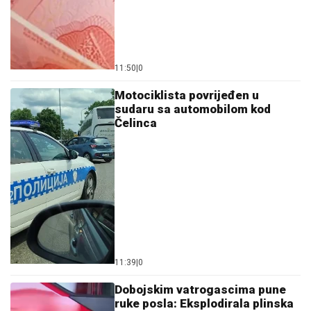
11:39
|
0
Dobojskim vatrogascima pune
ruke posla: Eksplodirala plinska
boca, gorjelo nisko rastinje...
08:18
|
0
Lažno obećavao brzu zaradu:
Uhapšen zbog internet prevara
teških više od 40.000 KM