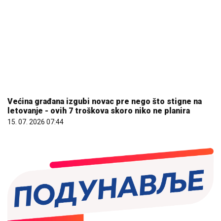
06. 08. 2026 08:51
ЕПАРХИЈА БУДИМЉАНСКО-НИКШИЋКА ДУБОКО
ЗАХВАЛНА ВУЧИЋУ: Председников говор у
Мркоњић Граду снажно ођекнуо регионом