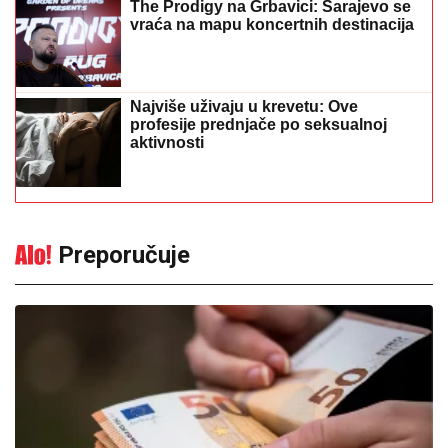
Centralna banka BiH zvanično
aplicirala za pristupanje SEPA
području: Brža i znatno jeftinija
prekogranična plaćanja u evrima
10:44
|
0
Crveni meteoalarm u cijeloj
Italiji: Temperature prelaze 40
stepeni
11:59
|
0