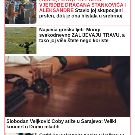
Slobodan Veljković Coby stiže u Sarajevo: Veliki
koncert u Domu mladih
Četiri horoskopska znaka u kojima se
rađaju najbolji sportisti
Tompsonova sramna izjava o Oluji
izazvala reakcije: „Meni je Oluja bila
odmor“ – isplivali detalji iz prošlosti