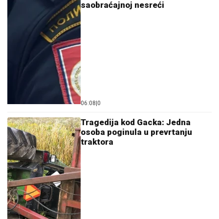
saobraćajnoj nesreći
06:08
|
0
Tragedija kod Gacka: Jedna
osoba poginula u prevrtanju
traktora