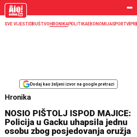
aloonline.b
a
SVE VIJESTI
DRUŠTVO
HRONIKA
POLITIKA
EKONOMIJA
SPORT
VIP
R
Dodaj kao željeni izvor na google pretrazi
Hronika
NOSIO PIŠTOLJ ISPOD MAJICE:
Policija u Gacku uhapsila jednu
osobu zbog posjedovanja oružja