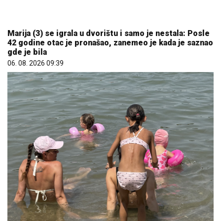
Marija (3) se igrala u dvorištu i samo je nestala: Posle
42 godine otac je pronašao, zanemeo je kada je saznao
gde je bila
06. 08. 2026 09:39
Koliko visoku temperaturu ljudsko telo može da
izdrži?