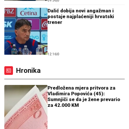
Sumnjiči se da je žene prevario
za 42.000 KM
11:50
|
0
Motociklista povrijeđen u
sudaru sa automobilom kod
Čelinca