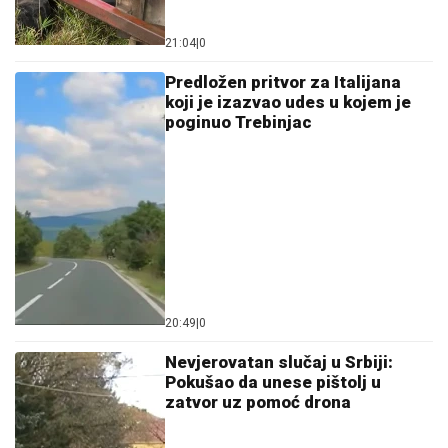
21:04
|
0
Predložen pritvor za Italijana
koji je izazvao udes u kojem je
poginuo Trebinjac
20:49
|
0
Nevjerovatan slučaj u Srbiji:
Pokušao da unese pištolj u
zatvor uz pomoć drona