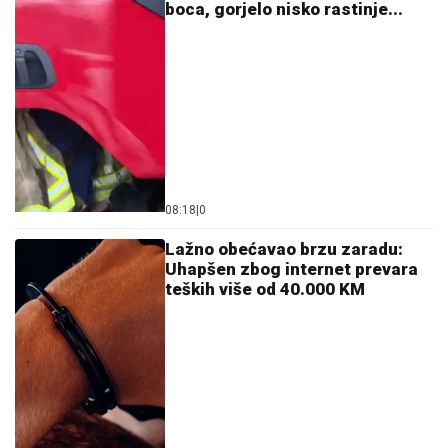
18:24
|
0
Optužnica protiv radnika Suda
BiH: Tereti se da je prisvojio
skoro 200.000 KM
15:36
|
0