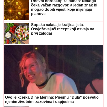
Ovo je kćerka Dine Merlina: Pjesmu "Đula" posvetio
njenim životnim izazovima i uspjesima
The Prodigy na Grbavici: Sarajevo se
vraća na mapu koncertnih destinacija
Najviše uživaju u krevetu: Ove
profesije prednjače po seksualnoj
aktivnosti
Preporučuje