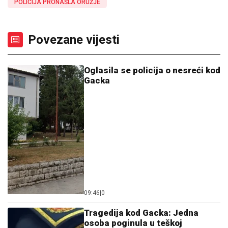
POLICIJA PRONAŠLA ORUŽJE
Povezane vijesti
Oglasila se policija o nesreći kod
Gacka
09:46
|
0
Tragedija kod Gacka: Jedna
osoba poginula u teškoj