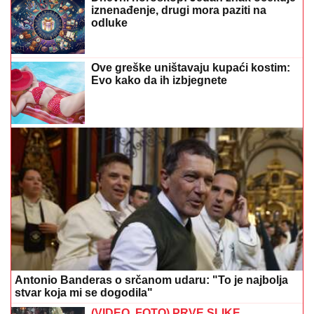
Antonio Banderas o srčanom udaru: "To je najbolja
stvar koja mi se dogodila"
(VIDEO, FOTO) PRVE SLIKE
VJERIDBE DRAGANA STANKOVIĆA I
ALEKSANDRE
Stavio joj skupocjeni
prsten, dok je ona blistala u srebrnoj
toaleti
Najveća greška ljeti: Mnogi
svakodnevno ZALIJEVAJU TRAVU, a
tako joj više štete nego koriste