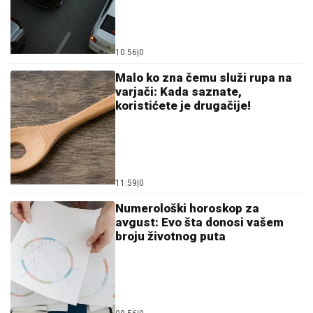
09:56
|
0
Dalić dobija novi angažman i
postaje najplaćeniji hrvatski
trener
12:16
|
0
Hronika
Predložena mjera pritvora za
Vladimira Popovića (45):