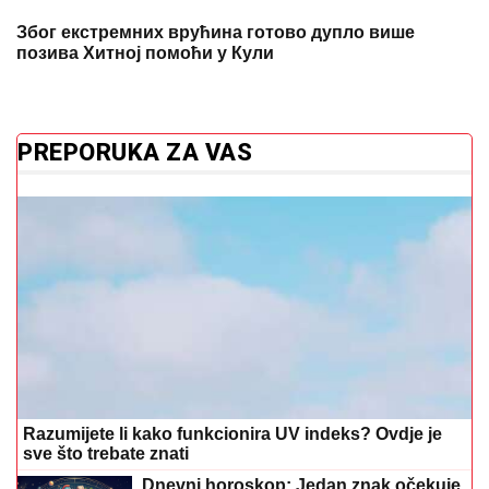
Razumijete li kako funkcionira UV indeks? Ovdje je
sve što trebate znati
Dnevni horoskop: Jedan znak očekuje
iznenađenje, drugi mora paziti na
odluke
Ove greške uništavaju kupaći kostim:
Evo kako da ih izbjegnete