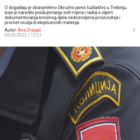
O događaju je obavješteno Okružno javno tužilaštvo u Trebinju,
koje je naredilo preduzimanje svih mjera i radnji s ciljem
dokumentovanja krivičnog djela nedozvoljena proizvodnja i
promet oružja ili eksplozivnih materija.
Autor:
Ana Dragaš
0
05.05.2023.
12:51