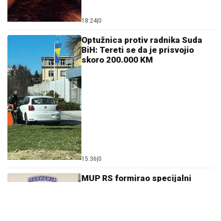
MUP RS formirao specijalni
operativni tim: Nema milosti za
obračun kriminalnih klanova na
ulicama Istočnog Sarajeva
12:27
|
0
Horor u Laktašima: U dvorištu
porodične kuće pronađeno
beživotno tijelo