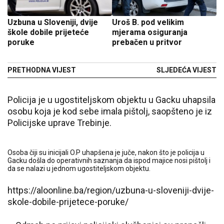
Uzbuna u Sloveniji, dvije
Uroš B. pod velikim
škole dobile prijeteće
mjerama osiguranja
poruke
prebačen u pritvor
PRETHODNA VIJEST
SLJEDEĆA VIJEST
Policija je u ugostiteljskom objektu u Gacku uhapsila
osobu koja je kod sebe imala pištolj, saopšteno je iz
Policijske uprave Trebinje.
Osoba čiji su inicijali O.P uhapšena je juče, nakon što je policija u
Gacku došla do operativnih saznanja da ispod majice nosi pištolj i
da se nalazi u jednom ugostiteljskom objektu.
https://aloonline.ba/region/uzbuna-u-sloveniji-dvije-
skole-dobile-prijetece-poruke/