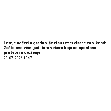
Letnje večeri u gradu više nisu rezervisane za vikend:
Zašto sve više ljudi bira večeru koja se spontano
pretvori u druženje
23. 07. 2026 12:47
Evo u kojim banjama važi vaučer od 10.000 dinara -
kompletan spisak destinacija u Srbiji
06. 08. 2026 07:08