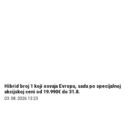
Hibrid broj 1 koji osvaja Evropu, sada po specijalnoj
akcijskoj ceni od 19.990€ do 31.8.
03. 08. 2026 13:23
Većina građana izgubi novac pre nego što stigne na
letovanje - ovih 7 troškova skoro niko ne planira
15. 07. 2026 07:44