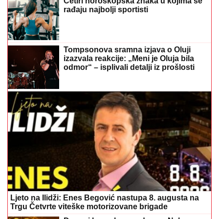
Ljeto na Ilidži: Enes Begović nastupa 8. augusta na
Trgu Četvrte viteške motorizovane brigade
Dnevni horoskop za danas: Nekoga
čeka važan razgovor, a jedan znak bi
mogao dobiti vijesti koje mijenjaju
planove
Šopska salata je kraljica ljeta:
Osvježavajući recept koji osvaja na
prvi zalogaj