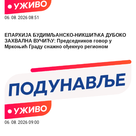
06. 08. 2026 09:00
Ћировић: Низак водостај је оптерећење за систем,
вода да се рационално користи
05. 08. 2026 10:54
Почела исплата по 10.000 динара за све основце у