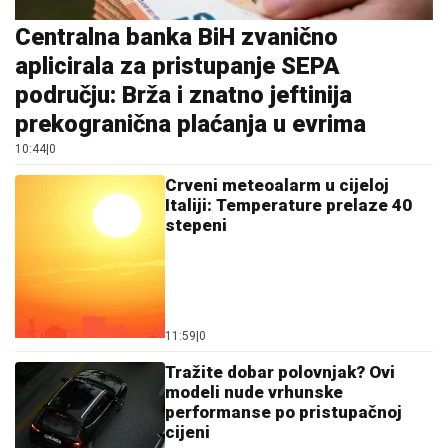
Tražite dobar polovnjak? Ovi
modeli nude vrhunske
performanse po pristupačnoj
cijeni
10:56
|
0
Malo ko zna čemu služi rupa na
varjači: Kada saznate,
koristićete je drugačije!
11:59
|
0
Numerološki horoskop za
avgust: Evo šta donosi vašem
broju životnog puta