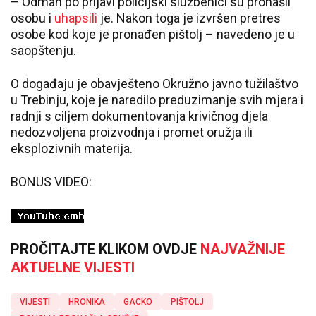
– Odmah po prijavi policijski službenici su pronašli
osobu i
uhapsili
je. Nakon toga je izvršen pretres
osobe kod koje je pronađen pištolj – navedeno je u
saopštenju.
O događaju je obavješteno Okružno javno tužilaštvo
u Trebinju, koje je naredilo preduzimanje svih mjera i
radnji s ciljem dokumentovanja krivičnog djela
nedozvoljena proizvodnja i promet oružja ili
eksplozivnih materija.
BONUS VIDEO:
PROČITAJTE KLIKOM OVDJE
NAJVAŽNIJE
AKTUELNE VIJESTI
VIJESTI
HRONIKA
GACKO
PIŠTOLJ