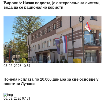
општини Лучани
06. 08. 2026 07:51
Због екстремних врућина готово дупло више
позива Хитној помоћи у Кули
PREPORUKA ZA VAS