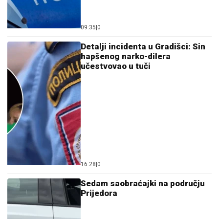
09:35
|
0
Detalji incidenta u Gradišci: Sin
hapšenog narko-dilera
učestvovao u tuči
16:28
|
0
Sedam saobraćajki na području
Prijedora