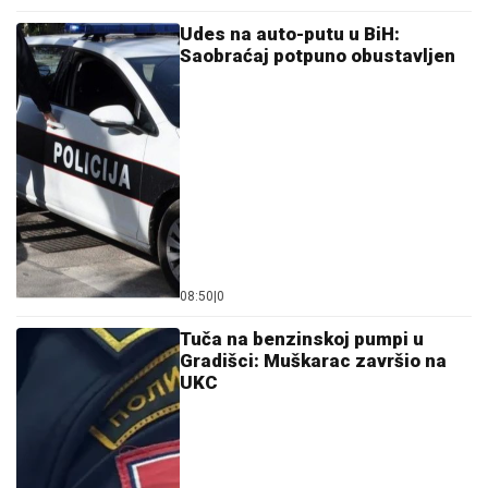
Udes na auto-putu u BiH:
Saobraćaj potpuno obustavljen
08:50
|
0
Tuča na benzinskoj pumpi u
Gradišci: Muškarac završio na
UKC