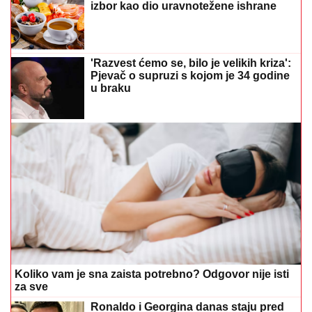
izbor kao dio uravnotežene ishrane
'Razvest ćemo se, bilo je velikih kriza':
Pjevač o supruzi s kojom je 34 godine
u braku
Koliko vam je sna zaista potrebno? Odgovor nije isti
za sve
Ronaldo i Georgina danas staju pred