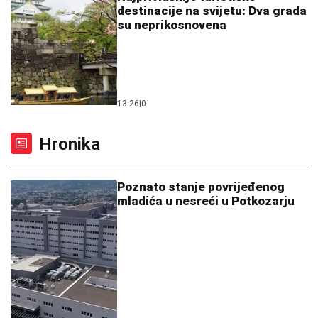
destinacije na svijetu: Dva grada
su neprikosnovena
13:26
|
0
Hronika
Poznato stanje povrijeđenog
mladića u nesreći u Potkozarju