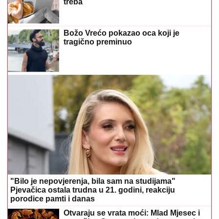
treba
Božo Vrećo pokazao oca koji je
tragično preminuo
"Bilo je nepovjerenja, bila sam na studijama"
Pjevačica ostala trudna u 21. godini, reakciju
porodice pamti i danas
Otvaraju se vrata moći: Mlad Mjesec i