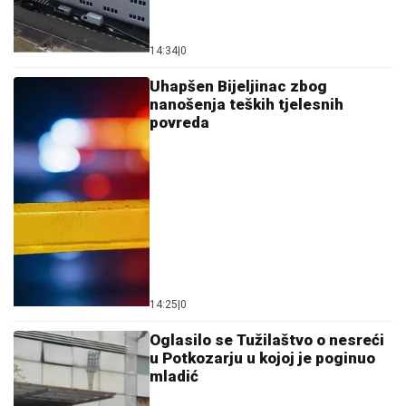
14:34
|
0
Uhapšen Bijeljinac zbog
nanošenja teških tjelesnih
povreda
14:25
|
0
Oglasilo se Tužilaštvo o nesreći
u Potkozarju u kojoj je poginuo
mladić