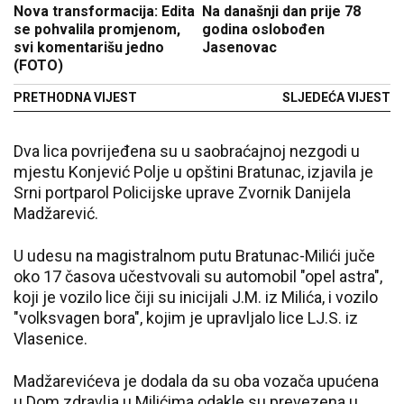
Nova transformacija: Edita
Na današnji dan prije 78
se pohvalila promjenom,
godina oslobođen
svi komentarišu jedno
Jasenovac
(FOTO)
PRETHODNA VIJEST
SLJEDEĆA VIJEST
Dva lica povrijeđena su u saobraćajnoj nezgodi u
mjestu Konjević Polje u opštini Bratunac, izjavila je
Srni portparol Policijske uprave Zvornik Danijela
Madžarević.
U udesu na magistralnom putu Bratunac-Milići juče
oko 17 časova učestvovali su automobil "opel astra",
koji je vozilo lice čiji su inicijali J.M. iz Milića, i vozilo
"volksvagen bora", kojim je upravljalo lice LJ.S. iz
Vlasenice.
Madžarevićeva je dodala da su oba vozača upućena
u Dom zdravlja u Milićima odakle su prevezena u