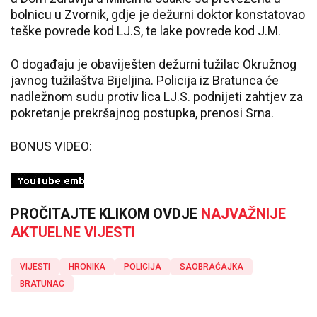
bolnicu u Zvornik, gdje je dežurni doktor konstatovao
teške povrede kod LJ.S, te lake povrede kod J.M.
O događaju je obaviješten dežurni tužilac Okružnog
javnog tužilaštva Bijeljina. Policija iz Bratunca će
nadležnom sudu protiv lica LJ.S. podnijeti zahtjev za
pokretanje prekršajnog postupka, prenosi Srna.
BONUS VIDEO:
PROČITAJTE KLIKOM OVDJE
NAJVAŽNIJE
AKTUELNE VIJESTI
VIJESTI
HRONIKA
POLICIJA
SAOBRAĆAJKA
BRATUNAC