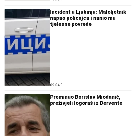
Incident u Ljubinju: Maloljetnik
napao policajca i nanio mu
tjelesne povrede
09:04
|
0
Preminuo Borislav Miodanić,
preživjeli logoraš iz Dervente