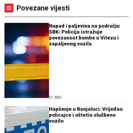
Povezane vijesti
Napad i paljevina na području
SBK: Policija istražuje
povezanost bombe u Vitezu i
zapaljenog vozila
21:38
|
0
Hapšenje u Banjaluci: Vrijeđao
policajce i oštetio službeno
vozilo