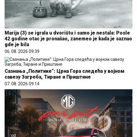
Marija (3) se igrala u dvorištu i samo je nestala: Posle
42 godine otac je pronašao, zanemeo je kada je saznao
gde je bila
06. 08. 2026 09:39
Сазнања „Политике”: Црна Гора следећа у војном
савезу Загреба, Тиране и Приштине
07. 08. 2026 09:14