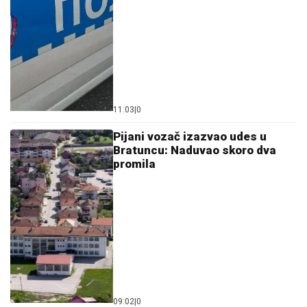
11:03
|
0
Pijani vozač izazvao udes u
Bratuncu: Naduvao skoro dva
promila
09:02
|
0