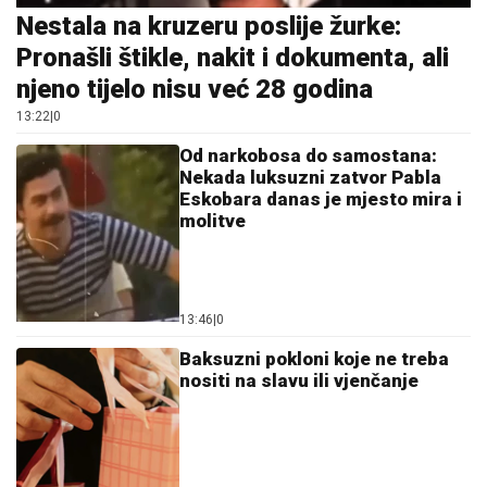
Nestala na kruzeru poslije žurke:
Pronašli štikle, nakit i dokumenta, ali
njeno tijelo nisu već 28 godina
13:22
|
0
Od narkobosa do samostana:
Nekada luksuzni zatvor Pabla
Eskobara danas je mjesto mira i
molitve
13:46
|
0
Baksuzni pokloni koje ne treba
nositi na slavu ili vjenčanje