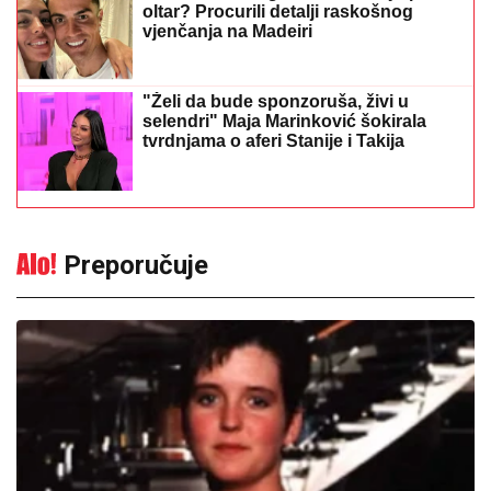
oltar? Procurili detalji raskošnog
vjenčanja na Madeiri
"Želi da bude sponzoruša, živi u
selendri" Maja Marinković šokirala
tvrdnjama o aferi Stanije i Takija
Preporučuje