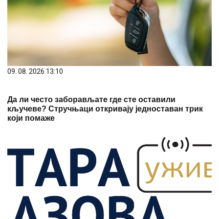
09. 08. 2026 13:10
Да ли често заборављате где сте оставили
кључеве? Стручњаци откривају једноставан трик
који помаже