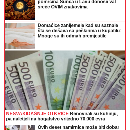
pomrčina Sunca u Lavu donose val
sreće OVIM znakovima
Domaćice zanijemele kad su saznale
šta se dešava sa peškirima u kupatilu:
Mnoge su ih odmah premjestile
NESVAKIDAŠNJE OTKRIĆE
Renovirali su kuhinju,
pa naletjeli na bogatstvo vrijedno 70.000 evra
Ovih deset namirnica može biti dobar