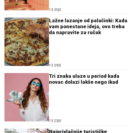
13:30
|
0
Lažne lazanje od palačinki: Kada
vam ponestane ideja, ovo treba
da napravite za ručak
13:39
|
0
Tri znaka ulaze u period kada
novac dolazi lakše nego ikad
13:23
|
0
Najprivlačnije turističke