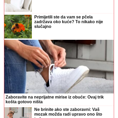
Primijetili ste da vam se pčela
zadržava oko kuće? To nikako nije
slučajno
Zaboravite na neprijatne mirise iz obuće: Ovaj trik
košta gotovo ništa
Ne brinite ako ste zaboravni: Vaš
mozak možda radi upravo ono što