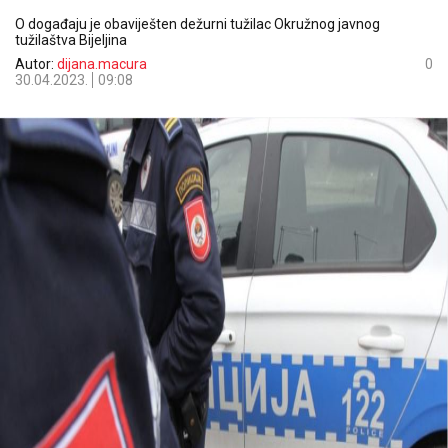
O događaju je obaviješten dežurni tužilac Okružnog javnog
tužilaštva Bijeljina
Autor:
dijana.macura
0
30.04.2023.
09:08