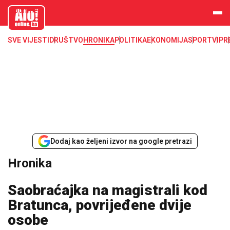
aloonline.b
a
SVE VIJESTI
DRUŠTVO
HRONIKA
POLITIKA
EKONOMIJA
SPORT
VIP
R
Dodaj kao željeni izvor na google pretrazi
Hronika
Saobraćajka na magistrali kod
Bratunca, povrijeđene dvije
osobe