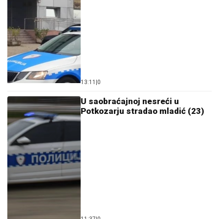
13:11
|
0
U saobraćajnoj nesreći u
Potkozarju stradao mladić (23)
11:37
|
0