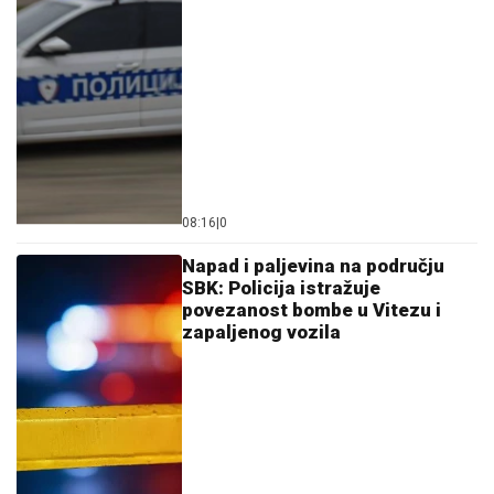
08:16
|
0
Napad i paljevina na području
SBK: Policija istražuje
povezanost bombe u Vitezu i
zapaljenog vozila