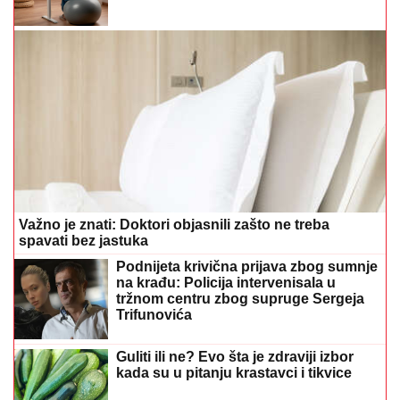
Važno je znati: Doktori objasnili zašto ne treba
spavati bez jastuka
Podnijeta krivična prijava zbog sumnje
na krađu: Policija intervenisala u
tržnom centru zbog supruge Sergeja
Trifunovića
Guliti ili ne? Evo šta je zdraviji izbor
kada su u pitanju krastavci i tikvice