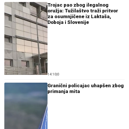
Trojac pao zbog ilegalnog
oružja: Tužilaštvo traži pritvor
za osumnjičene iz Laktaša,
Doboja i Slovenije
14:10
|
0
Granični policajac uhapšen zbog
primanja mita