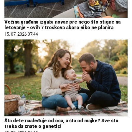
Većina građana izgubi novac pre nego što stigne na
letovanje - ovih 7 troškova skoro niko ne planira
15. 07. 2026 07:44
Šta dete nasleđuje od oca, a šta od majke? Sve što
treba da znate o genetici