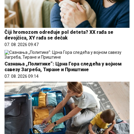
Čiji hromozom određuje pol deteta? XX rađa se
devojčica, XY rađa se dečak
07. 08. 2026 09:47
Сазнања „Политике”: Црна Гора следећа у војном
савезу Загреба, Тиране и Приштине
07. 08. 2026 09:14