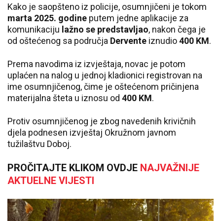
Kako je saopšteno iz policije, osumnjičeni je tokom
marta 2025. godine
putem jedne aplikacije za
komunikaciju
lažno se predstavljao
, nakon čega je
od oštećenog sa područja
Dervente
iznudio
400 KM
.
Prema navodima iz izvještaja, novac je potom
uplaćen na nalog u jednoj kladionici registrovan na
ime osumnjičenog, čime je oštećenom pričinjena
materijalna šteta u iznosu od
400 KM
.
Protiv osumnjičenog je zbog navedenih krivičnih
djela podnesen izvještaj Okružnom javnom
tužilaštvu Doboj.
PROČITAJTE KLIKOM OVDJE
NAJVAŽNIJE
AKTUELNE VIJESTI