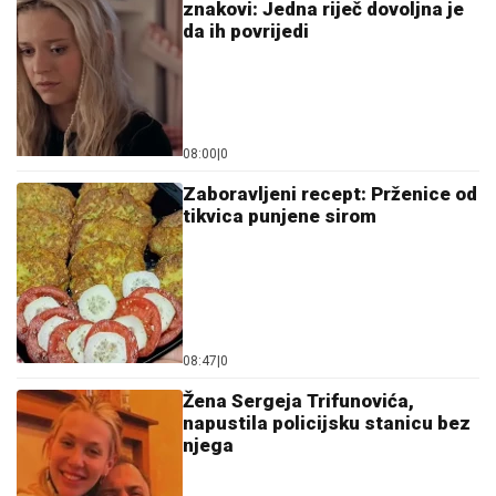
znakovi: Jedna riječ dovoljna je
da ih povrijedi
08:00
|
0
Zaboravljeni recept: Prženice od
tikvica punjene sirom
08:47
|
0
Žena Sergeja Trifunovića,
napustila policijsku stanicu bez
njega