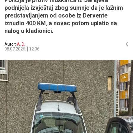
Policija je protiv muškarca iz Sarajeva
podnijela izvještaj zbog sumnje da je lažnim
predstavljanjem od osobe iz Dervente
iznudio 400 KM, a novac potom uplatio na
nalog u kladionici.
Autor:
A. D.
0
08.07.2026.
12:06