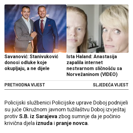
Savanović: Stanivuković
Ista Haland: Anastasija
donosi odluke koje
zapalila internet
okupljaju, a ne dijele
nestvarnom sličnošću sa
Norvežaninom (VIDEO)
PRETHODNA VIJEST
SLJEDEĆA VIJEST
Policijski službenici Policijske uprave Doboj podnijeli
su juče Okružnom javnom tužilaštvu Doboj izvještaj
protiv
S.B. iz Sarajeva
zbog sumnje da je počinio
krivična djela
iznuda
i
pranje novca
.