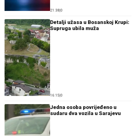
21:38
|
0
Detalji užasa u Bosanskoj Krupi:
Supruga ubila muža
16:15
|
0
Јedna osoba povrijeđeno u
sudaru dva vozila u Sarajevu