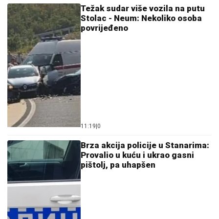
Težak sudar više vozila na putu
Stolac - Neum: Nekoliko osoba
povrijeđeno
11:19
|
0
Brza akcija policije u Stanarima:
Provalio u kuću i ukrao gasni
pištolj, pa uhapšen