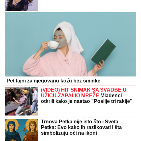
Pet tajni za njegovanu kožu bez šminke
(VIDEO) HIT SNIMAK SA SVADBE U
UŽICU ZAPALIO MREŽE
Mladenci
otkrili kako je nastao "Poslije tri rakije"
Trnova Petka nije isto što i Sveta
Petka: Evo kako ih razlikovati i šta
simbolizuju oči na ikoni