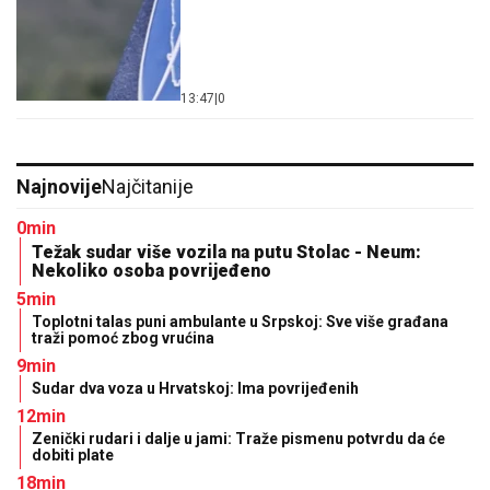
13:47
|
0
Najnovije
Najčitanije
0min
Težak sudar više vozila na putu Stolac - Neum:
Nekoliko osoba povrijeđeno
5min
Toplotni talas puni ambulante u Srpskoj: Sve više građana
traži pomoć zbog vrućina
9min
Sudar dva voza u Hrvatskoj: Ima povrijeđenih
12min
Zenički rudari i dalje u jami: Traže pismenu potvrdu da će
dobiti plate
18min