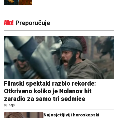
Preporučuje
Filmski spektakl razbio rekorde:
Otkriveno koliko je Nolanov hit
zaradio za samo tri sedmice
08:44
|
0
Najosjetljiviji horoskopski