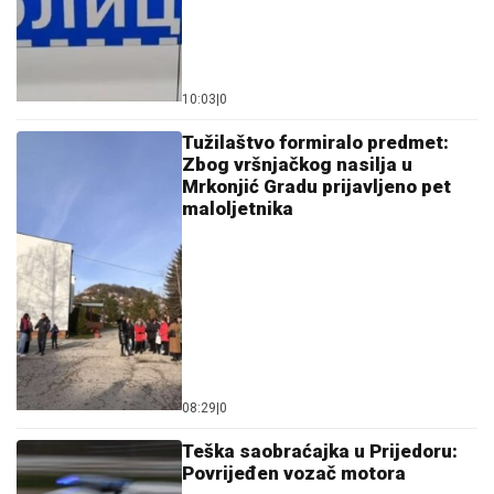
10:03
|
0
Tužilaštvo formiralo predmet:
Zbog vršnjačkog nasilja u
Mrkonjić Gradu prijavljeno pet
maloljetnika
08:29
|
0
Teška saobraćajka u Prijedoru:
Povrijeđen vozač motora