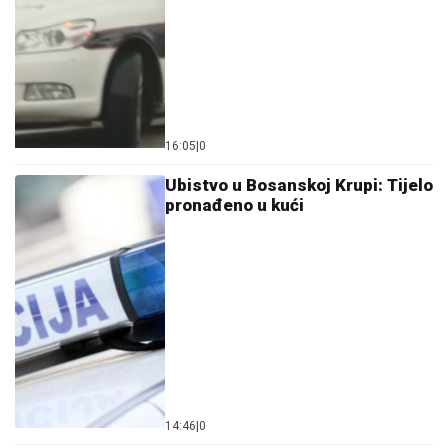
16:05
|
0
Ubistvo u Bosanskoj Krupi: Tijelo
pronađeno u kući
14:46
|
0