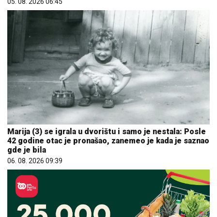
05. 08. 2026 06:45
Marija (3) se igrala u dvorištu i samo je nestala: Posle
42 godine otac je pronašao, zanemeo je kada je saznao
gde je bila
06. 08. 2026 09:39