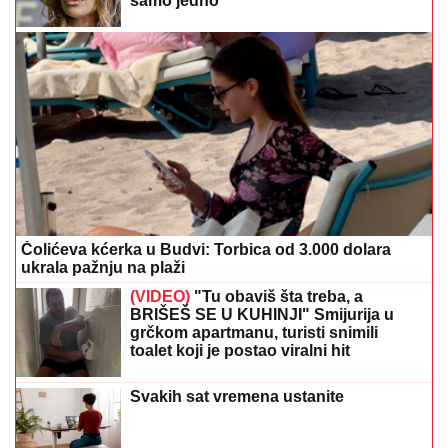
samo jedno
Čolićeva kćerka u Budvi: Torbica od 3.000 dolara
ukrala pažnju na plaži
(VIDEO)
"Tu obaviš šta treba, a
BRIŠEŠ SE U KUHINJI" Smijurija u
grčkom apartmanu, turisti snimili
toalet koji je postao viralni hit
Svakih sat vremena ustanite