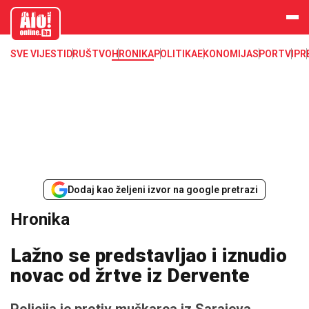
aloonline.b
a
SVE VIJESTI
DRUŠTVO
HRONIKA
POLITIKA
EKONOMIJA
SPORT
VIP
R
Dodaj kao željeni izvor na google pretrazi
Hronika
Lažno se predstavljao i iznudio
novac od žrtve iz Dervente