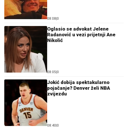
08:08
|
0
Oglasio se advokat Jelene
Radanović u vezi prijetnji Ane
Nikolić
08:05
|
0
Jokić dobija spektakularno
pojačanje? Denver želi NBA
zvijezdu
08:40
|
0