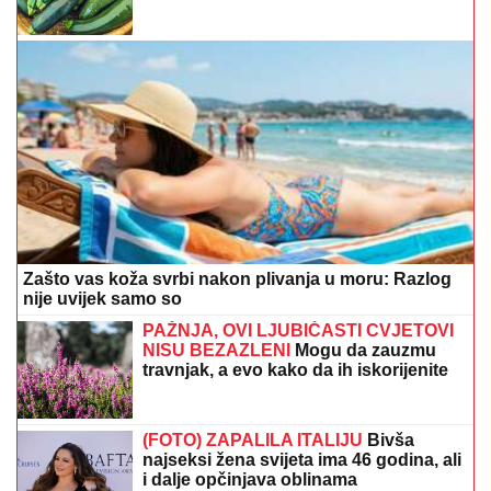
Zašto vas koža svrbi nakon plivanja u moru: Razlog
nije uvijek samo so
PAŽNJA, OVI LJUBIČASTI CVJETOVI
NISU BEZAZLENI
Mogu da zauzmu
travnjak, a evo kako da ih iskorijenite
(FOTO) ZAPALILA ITALIJU
Bivša
najseksi žena svijeta ima 46 godina, ali
i dalje opčinjava oblinama