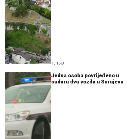
16:15
|
0
Јedna osoba povrijeđeno u
sudaru dva vozila u Sarajevu