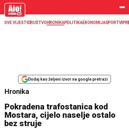
aloonline.b
a
SVE VIJESTI
DRUŠTVO
HRONIKA
POLITIKA
EKONOMIJA
SPORT
VIP
R
Dodaj kao željeni izvor na google pretrazi
Hronika
Pokradena trafostanica kod
Mostara, cijelo naselje ostalo
bez struje