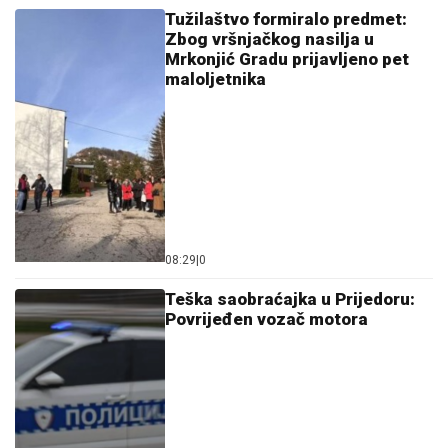
Tužilaštvo formiralo predmet:
Zbog vršnjačkog nasilja u
Mrkonjić Gradu prijavljeno pet
maloljetnika
08:29
|
0
Teška saobraćajka u Prijedoru:
Povrijeđen vozač motora