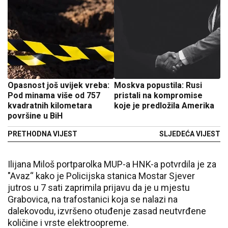
Opasnost još uvijek vreba:
Moskva popustila: Rusi
Pod minama više od 757
pristali na kompromise
kvadratnih kilometara
koje je predložila Amerika
površine u BiH
PRETHODNA VIJEST
SLJEDEĆA VIJEST
Ilijana Miloš portparolka MUP-a HNK-a potvrdila je za
"Avaz“ kako je Policijska stanica Mostar Sjever
jutros u 7 sati zaprimila prijavu da je u mjestu
Grabovica, na trafostanici koja se nalazi na
dalekovodu, izvršeno otuđenje zasad neutvrđene
količine i vrste elektroopreme.