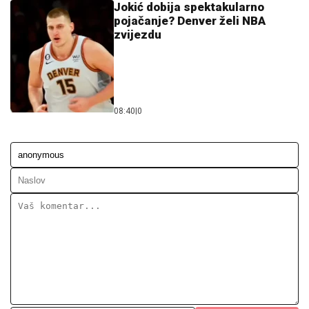
Jokić dobija spektakularno
pojačanje? Denver želi NBA
zvijezdu
08:40
|
0