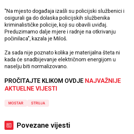
"Na mjesto događaja izašli su policijski službenici i
osigurali ga do dolaska policijskih službenika
kriminalističke policije, koji su obavili uviđaj.
Preduzimamo dalje mjere i radnje na otkrivanju
počinilaca", kazala je Miloš.
Za sada nije poznato kolika je materijalna šteta ni
kada će snadbijevanje električnom energijom u
naselju biti normalizovano.
PROČITAJTE KLIKOM OVDJE
NAJVAŽNIJE
AKTUELNE VIJESTI
MOSTAR
STRUJA
Povezane vijesti