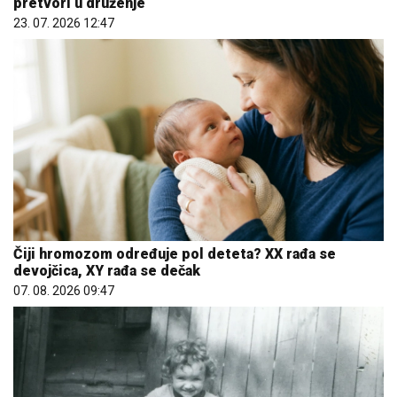
pretvori u druženje
23. 07. 2026 12:47
Čiji hromozom određuje pol deteta? XX rađa se
devojčica, XY rađa se dečak
07. 08. 2026 09:47