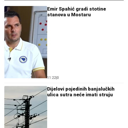
Emir Spahić gradi stotine
stanova u Mostaru
11:22
|
0
Dijelovi pojedinih banjalučkih
ulica sutra neće imati struju