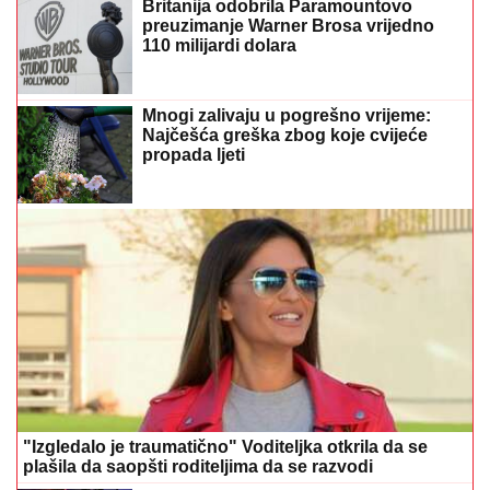
Britanija odobrila Paramountovo
preuzimanje Warner Brosa vrijedno
110 milijardi dolara
Mnogi zalivaju u pogrešno vrijeme:
Najčešća greška zbog koje cvijeće
propada ljeti
"Izgledalo je traumatično" Voditeljka otkrila da se
plašila da saopšti roditeljima da se razvodi