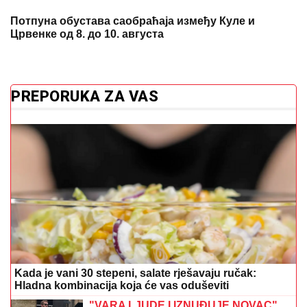
Потпуна обустава саобраћаја између Куле и
Црвенке од 8. до 10. августа
PREPORUKA ZA VAS
Kada je vani 30 stepeni, salate rješavaju ručak:
Hladna kombinacija koja će vas oduševiti
"VARA LJUDE I IZNUĐUJE NOVAC"