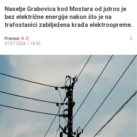
Naselje Grabovica kod Mostara od jutros je
bez električne energije nakon što je na
trafostanici zabilježena krađa elektroopreme.
Prenosi:
A. D.
0
07.07.2026.
14:30