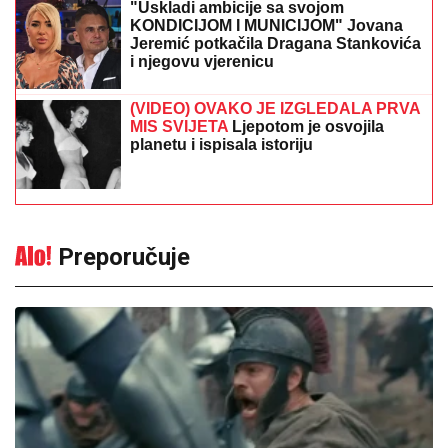
"Uskladi ambicije sa svojom
KONDICIJOM I MUNICIJOM" Jovana
Jeremić potkačila Dragana Stankovića
i njegovu vjerenicu
(VIDEO) OVAKO JE IZGLEDALA PRVA
MIS SVIJETA
Ljepotom je osvojila
planetu i ispisala istoriju
Preporučuje