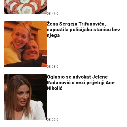
08:47
|
0
Žena Sergeja Trifunovića,
napustila policijsku stanicu bez
njega
08:08
|
0
Oglasio se advokat Jelene
Radanović u vezi prijetnji Ane
Nikolić
08:05
|
0