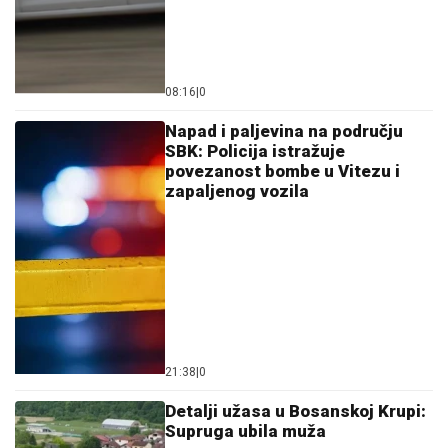
08:16
|
0
Napad i paljevina na području
SBK: Policija istražuje
povezanost bombe u Vitezu i
zapaljenog vozila
21:38
|
0
Detalji užasa u Bosanskoj Krupi:
Supruga ubila muža