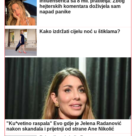
Influenserica sa 8 mil. pratitelja: Zbog
hejterskih komentara doživjela sam
napad panike
Kako izdržati cijelu noć u štiklama?
"Ku*vetino raspala" Evo gdje je Jelena Radanović
nakon skandala i prijetnji od strane Ane Nikolić