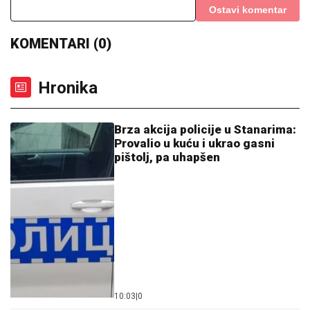
Ostavi komentar
KOMENTARI (0)
Hronika
Brza akcija policije u Stanarima:
Provalio u kuću i ukrao gasni
pištolj, pa uhapšen
10:03
|
0