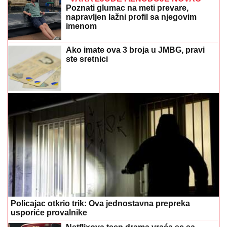
Poznati glumac na meti prevare,
napravljen lažni profil sa njegovim
imenom
Ako imate ova 3 broja u JMBG, pravi
ste sretnici
Policajac otkrio trik: Ova jednostavna prepreka
usporiće provalnike