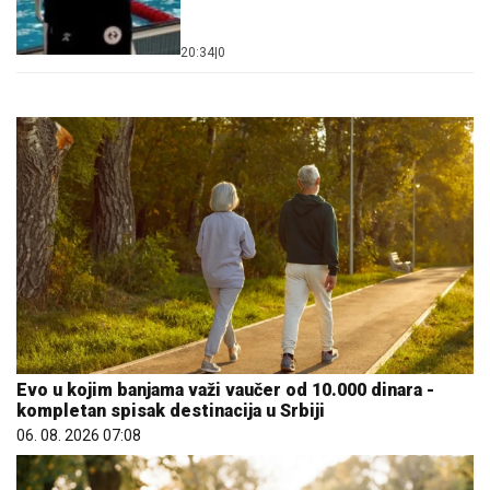
20:34
|
0
Evo u kojim banjama važi vaučer od 10.000 dinara -
kompletan spisak destinacija u Srbiji
06. 08. 2026 07:08