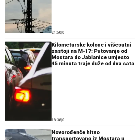
21:50
|
0
Kilometarske kolone i višesatni
zastoji na M-17: Putovanje od
Mostara do Jablanice umjesto
45 minuta traje duže od dva sata
18:38
|
0
Novorođenče hitno
transportovano iz Mostara u