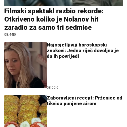
Filmski spektakl razbio rekorde:
Otkriveno koliko je Nolanov hit
zaradio za samo tri sedmice
08:44
|
0
Najosjetljiviji horoskopski
znakovi: Jedna riječ dovoljna je
da ih povrijedi
08:00
|
0
Zaboravljeni recept: Prženice od
tikvica punjene sirom