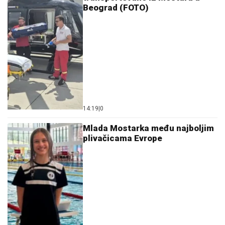
Beograd (FOTO)
14:19
|
0
Mlada Mostarka među najboljim
plivačicama Evrope