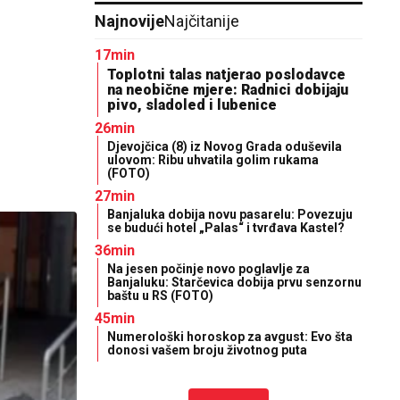
Najnovije
Najčitanije
17min
Toplotni talas natjerao poslodavce
na neobične mjere: Radnici dobijaju
pivo, sladoled i lubenice
26min
Djevojčica (8) iz Novog Grada oduševila
ulovom: Ribu uhvatila golim rukama
(FOTO)
27min
Banjaluka dobija novu pasarelu: Povezuju
se budući hotel „Palas“ i tvrđava Kastel?
36min
Na jesen počinje novo poglavlje za
Banjaluku: Starčevica dobija prvu senzornu
baštu u RS (FOTO)
45min
Numerološki horoskop za avgust: Evo šta
donosi vašem broju životnog puta