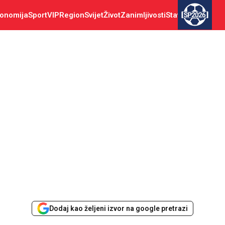
onomija
Sport
VIP
Region
Svijet
Život
Zanimljivosti
Stav
SP2026
Dodaj kao željeni izvor na google pretrazi