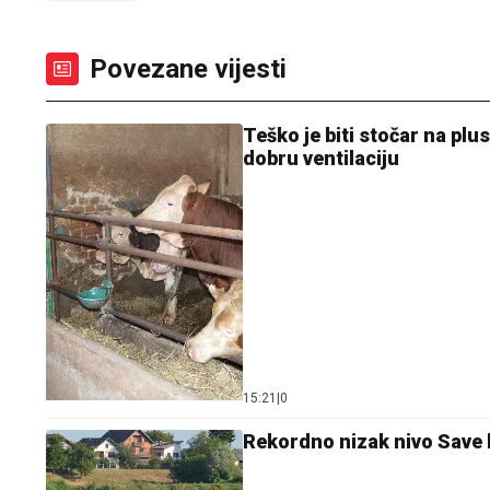
Povezane vijesti
Teško je biti stočar na plu
dobru ventilaciju
15:21
|
0
Rekordno nizak nivo Save k