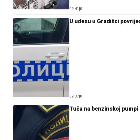
09:41
|
0
U udesu u Gradišci povrije
09:37
|
0
Tuča na benzinskoj pumpi 