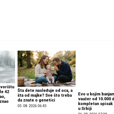
26 °C
Pale
dvorištu
Evo u kojim banjam
Šta dete nasleđuje od oca, a
le 42
vaučer od 10.000 d
šta od majke? Sve što treba
ao,
kompletan spisak 
da znate o genetici
aznao
u Srbiji
05. 08. 2026 06:45
06. 08. 2026 07:08