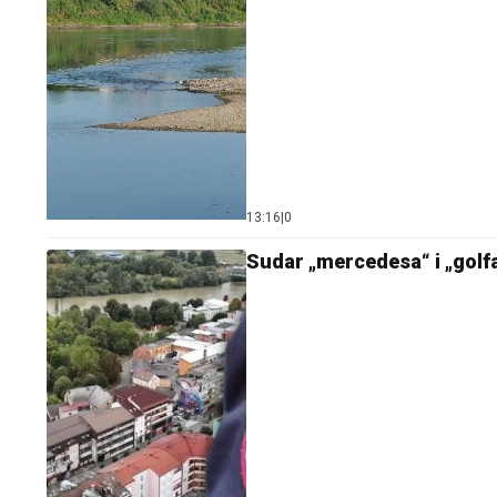
13:16
|
0
Sudar „mercedesa“ i „golf