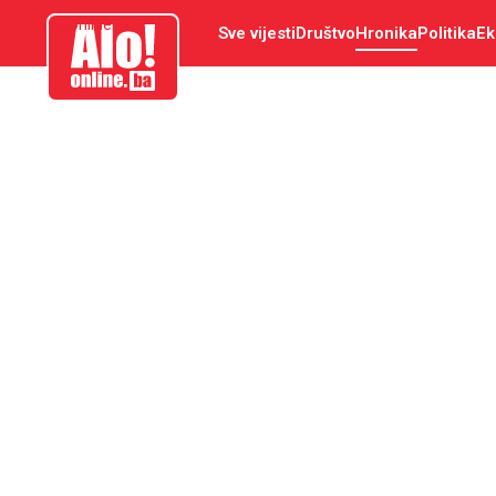
aloonline.ba
Sve vijesti
Društvo
Hronika
Politika
Ek