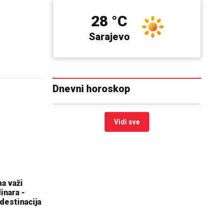
28 °C
Sarajevo
Dnevni horoskop
Vidi sve
a važi
inara -
destinacija