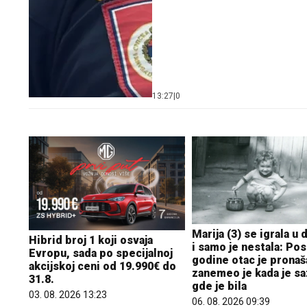
13:27
|
0
Marija (3) se igrala u 
Hibrid broj 1 koji osvaja
i samo je nestala: Pos
Evropu, sada po specijalnoj
godine otac je pronaš
akcijskoj ceni od 19.990€ do
zanemeo je kada je s
31.8.
gde je bila
03. 08. 2026 13:23
06. 08. 2026 09:39