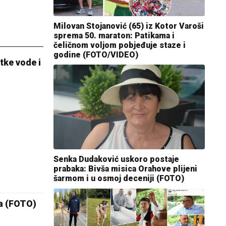
Milovan Stojanović (65) iz Kotor Varoši
sprema 50. maraton: Patikama i
čeličnom voljom pobjeđuje staze i
godine (FOTO/VIDEO)
tke vode i
Senka Dudaković uskoro postaje
prabaka: Bivša misica Orahove plijeni
šarmom i u osmoj deceniji (FOTO)
ca (FOTO)