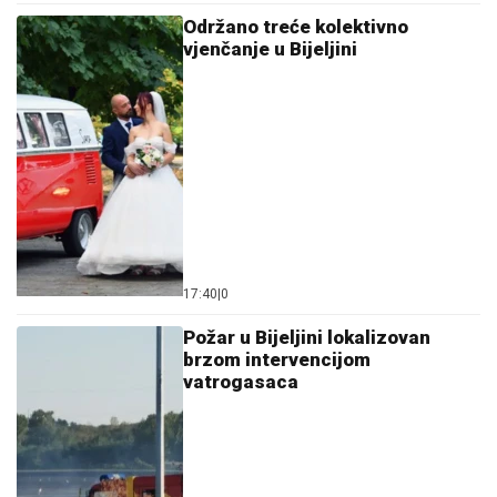
Održano treće kolektivno
vjenčanje u Bijeljini
17:40
|
0
Požar u Bijeljini lokalizovan
brzom intervencijom
vatrogasaca