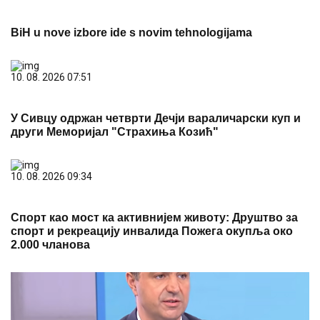
BiH u nove izbore ide s novim tehnologijama
10. 08. 2026 07:51
У Сивцу одржан четврти Дечји вараличарски куп и
други Меморијал "Страхиња Козић"
10. 08. 2026 09:34
Спорт као мост ка активнијем животу: Друштво за
спорт и рекреацију инвалида Пожега окупља око
2.000 чланова