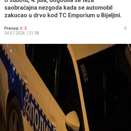
U subotu, 4. jula, dogodila se teža
saobraćajna nezgoda kada se automobil
zakucao u drvo kod TC Emporium u Bijeljini.
Prenosi:
K. Š.
0
04.07.2026.
21:38