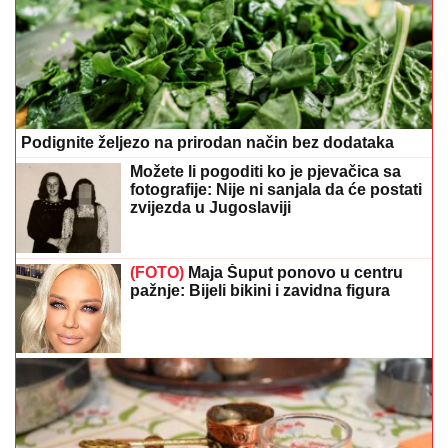
Podignite željezo na prirodan način bez dodataka
Možete li pogoditi ko je pjevačica sa
fotografije: Nije ni sanjala da će postati
zvijezda u Jugoslaviji
(FOTO)
Maja Šuput ponovo u centru
pažnje: Bijeli bikini i zavidna figura