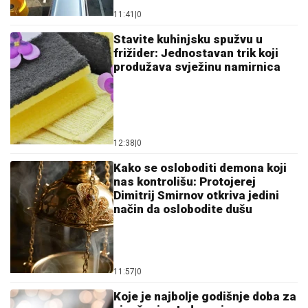
11:41
|
0
Stavite kuhinjsku spužvu u
frižider: Jednostavan trik koji
produžava svježinu namirnica
12:38
|
0
Kako se osloboditi demona koji
nas kontrolišu: Protojerej
Dimitrij Smirnov otkriva jedini
način da oslobodite dušu
11:57
|
0
Koje je najbolje godišnje doba za