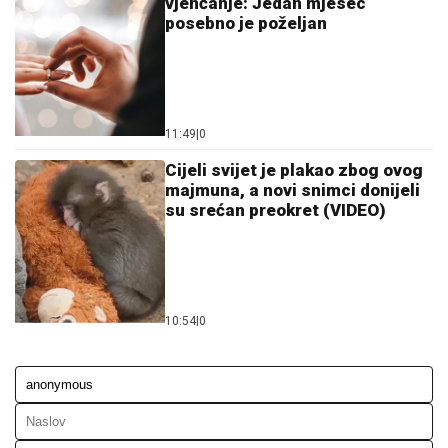
vjenčanje: Jedan mjesec
posebno je poželjan
11:49
|
0
Cijeli svijet je plakao zbog ovog
majmuna, a novi snimci donijeli
su srećan preokret (VIDEO)
10:54
|
0