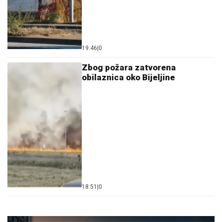
19:46
|
0
Zbog požara zatvorena
obilaznica oko Bijeljine
18:51
|
0