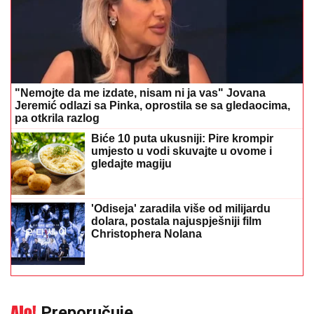
"Nemojte da me izdate, nisam ni ja vas" Jovana
Jeremić odlazi sa Pinka, oprostila se sa gledaocima,
pa otkrila razlog
Biće 10 puta ukusniji: Pire krompir
umjesto u vodi skuvajte u ovome i
gledajte magiju
'Odiseja' zaradila više od milijardu
dolara, postala najuspješniji film
Christophera Nolana
Preporučuje