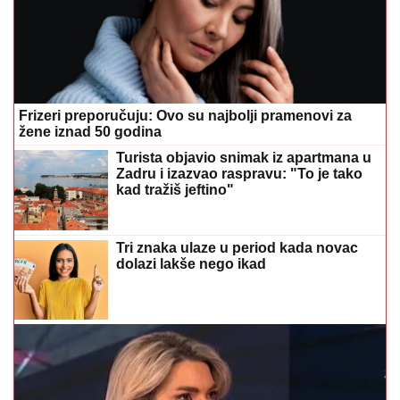
Frizeri preporučuju: Ovo su najbolji pramenovi za
žene iznad 50 godina
Turista objavio snimak iz apartmana u
Zadru i izazvao raspravu: "To je tako
kad tražiš jeftino"
Tri znaka ulaze u period kada novac
dolazi lakše nego ikad