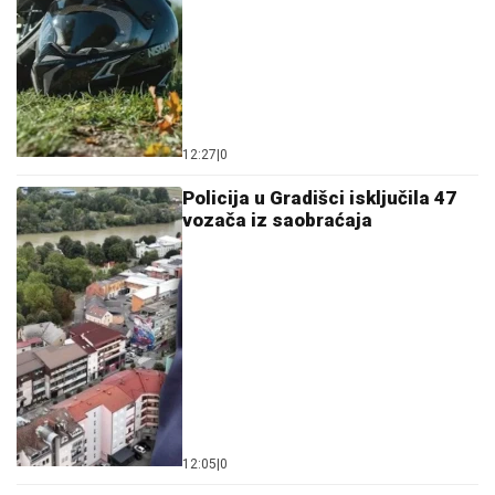
12:27
|
0
Policija u Gradišci isključila 47
vozača iz saobraćaja
12:05
|
0