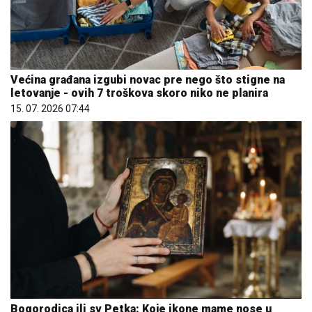
Većina građana izgubi novac pre nego što stigne na
letovanje - ovih 7 troškova skoro niko ne planira
15. 07. 2026 07:44
Bogorodica ili sv Petka: Koje ikone mame nose u