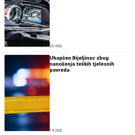
20:49
|
0
Uhapšen Bijeljinac zbog
nanošenja teških tjelesnih
povreda
14:25
|
0