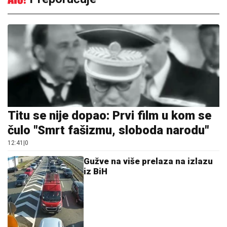
Titu se nije dopao: Prvi film u kom se
čulo "Smrt fašizmu, sloboda narodu"
12:41
|
0
Gužve na više prelaza na izlazu
iz BiH