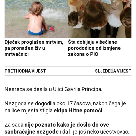
Dječak proglašen mrtvim,
Šta dobijaju višečlane
pa pronađen živ u
porododice od izmjene
mrtvačnici
zakona o PIO
PRETHODNA VIJEST
SLJEDEĆA VIJEST
Nesreća se desila u Ulici Gavrila Principa.
Nezgoda se dogodila oko 17 časova, nakon čega je
na lice mjesta stigla
ekipa Hitne pomoći
.
Za sada
nije poznato kako je došlo do ove
saobraćajne nezgode
i da li je još neko učestvovao.