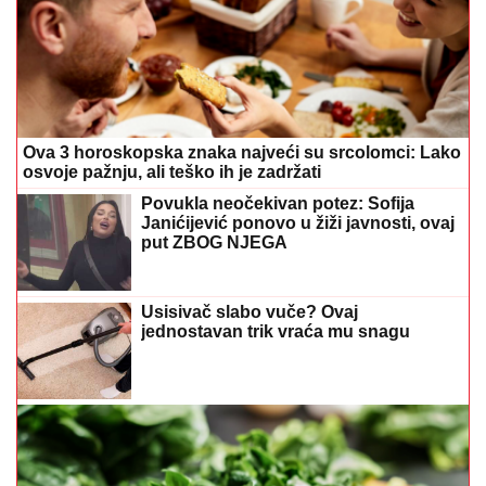
Ova 3 horoskopska znaka najveći su srcolomci: Lako
osvoje pažnju, ali teško ih je zadržati
Povukla neočekivan potez: Sofija
Janićijević ponovo u žiži javnosti, ovaj
put ZBOG NJEGA
Usisivač slabo vuče? Ovaj
jednostavan trik vraća mu snagu