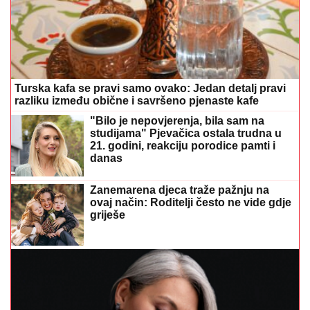
Turska kafa se pravi samo ovako: Jedan detalj pravi
razliku između obične i savršeno pjenaste kafe
"Bilo je nepovjerenja, bila sam na
studijama" Pjevačica ostala trudna u
21. godini, reakciju porodice pamti i
danas
Zanemarena djeca traže pažnju na
ovaj način: Roditelji često ne vide gdje
griješe