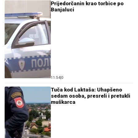
Prijedorčanin krao torbice po
Banjaluci
11:54
|
0
Tuča kod Laktaša: Uhapšeno
sedam osoba, presreli i pretukli
muškarca