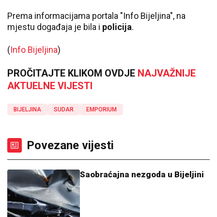
Prema informacijama portala "Info Bijeljina", na
mjestu događaja je bila i
policija
.
(
Info Bijeljina
)
PROČITAJTE KLIKOM OVDJE
NAJVAŽNIJE
AKTUELNE VIJESTI
BIJELJINA
SUDAR
EMPORIUM
Povezane vijesti
Saobraćajna nezgoda u Bijeljini