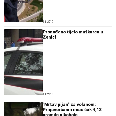
11:27
|
0
Pronađeno tijelo muškarca u
Zenici
11:22
|
0
"Mrtav pijan" za volanom:
Prnjavorčanin imao čak 4,13
promila alkohola