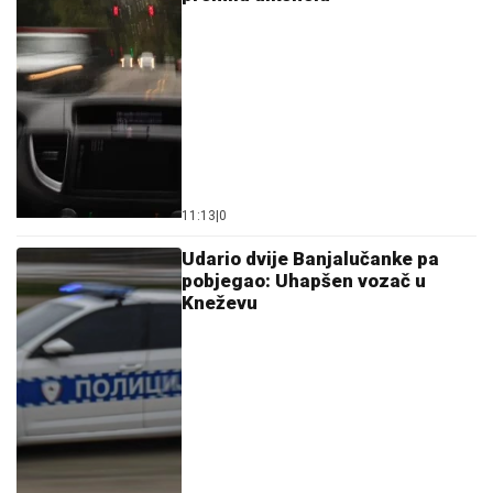
11:13
|
0
Udario dvije Banjalučanke pa
pobjegao: Uhapšen vozač u
Kneževu