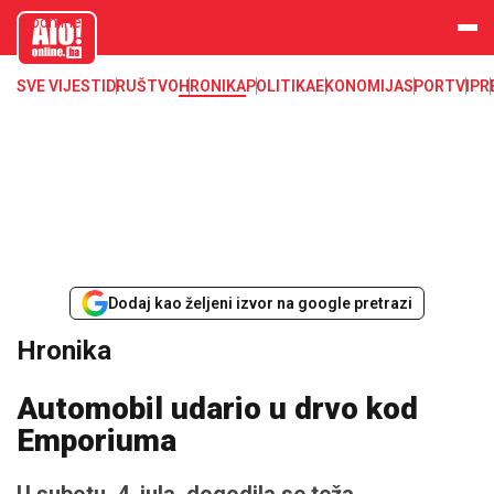
aloonline.b
a
SVE VIJESTI
DRUŠTVO
HRONIKA
POLITIKA
EKONOMIJA
SPORT
VIP
R
Dodaj kao željeni izvor na google pretrazi
Hronika
Automobil udario u drvo kod
Emporiuma