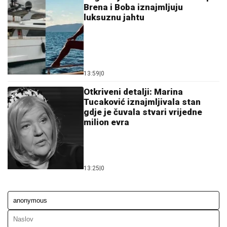
Brena i Boba iznajmljuju
luksuznu jahtu
13:59
|
0
Otkriveni detalji: Marina
Tucaković iznajmljivala stan
gdje je čuvala stvari vrijedne
milion evra
13:25
|
0