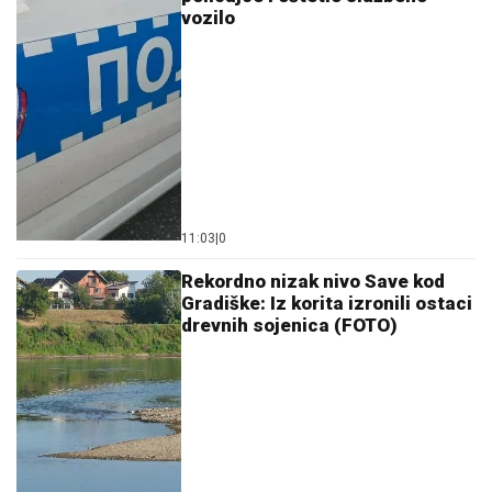
vozilo
11:03
|
0
Rekordno nizak nivo Save kod
Gradiške: Iz korita izronili ostaci
drevnih sojenica (FOTO)