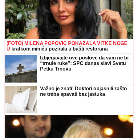
(FOTO) MILENA POPOVIĆ POKAZALA VITKE NOGE
U
kratkom miniću pozirala u bašti restorana
Izbjegavajte ove poslove da vam ne bi
“trnule ruke”: SPC danas slavi Svetu
Petku Trnovu
Važno je znati: Doktori objasnili zašto
ne treba spavati bez jastuka