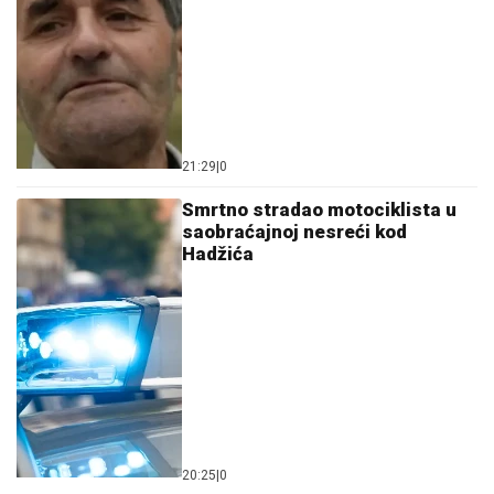
21:29
|
0
Smrtno stradao motociklista u
saobraćajnoj nesreći kod
Hadžića
20:25
|
0