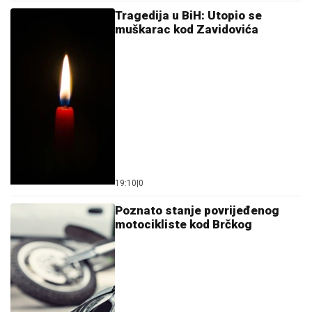
Tragedija u BiH: Utopio se
muškarac kod Zavidovića
19:10
|
0
Poznato stanje povrijeđenog
motocikliste kod Brčkog