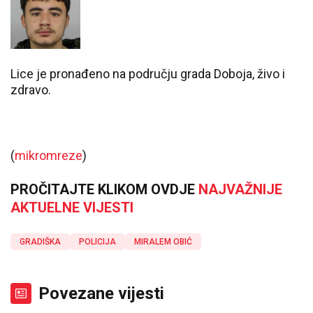
Lice je pronađeno na području grada Doboja, živo i
zdravo.
(
mikromreze
)
PROČITAJTE KLIKOM OVDJE
NAJVAŽNIJE
AKTUELNE VIJESTI
GRADIŠKA
POLICIJA
MIRALEM OBIĆ
Povezane vijesti