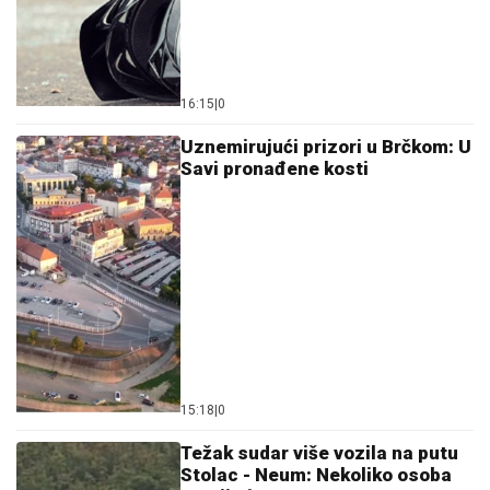
16:15
|
0
Uznemirujući prizori u Brčkom: U
Savi pronađene kosti
15:18
|
0
Težak sudar više vozila na putu
Stolac - Neum: Nekoliko osoba