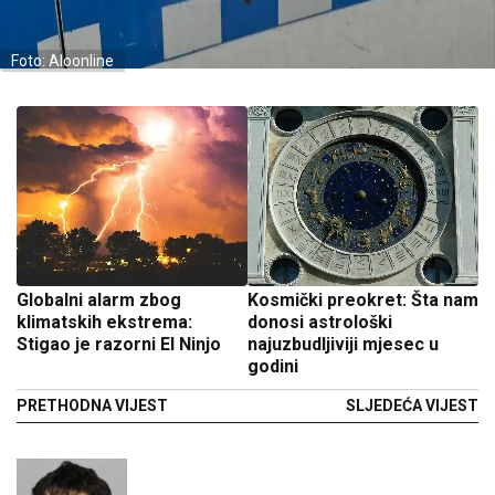
Foto: Aloonline
Globalni alarm zbog
Kosmički preokret: Šta nam
klimatskih ekstrema:
donosi astrološki
Stigao je razorni El Ninjo
najuzbudljiviji mjesec u
godini
PRETHODNA VIJEST
SLJEDEĆA VIJEST