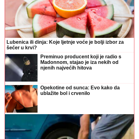
Lubenica ili dinja: Koje ljetnje voće je bolji izbor za
šećer u krvi?
Preminuo producent koji je radio s
Madonnom, stajao je iza nekih od
njenih najvećih hitova
Opekotine od sunca: Evo kako da
ublažite bol i crvenilo