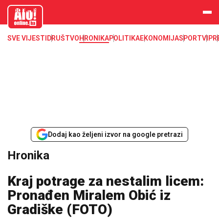
aloonline.b
a
SVE VIJESTI
DRUŠTVO
HRONIKA
POLITIKA
EKONOMIJA
SPORT
VIP
R
Dodaj kao željeni izvor na google pretrazi
Hronika
Kraj potrage za nestalim licem:
Pronađen Miralem Obić iz
Gradiške (FOTO)