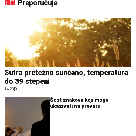
Preporučuje
Sutra pretežno sunčano, temperatura
do 39 stepeni
14:23
|
0
Šest znakova koji mogu
ukazivati na prevaru