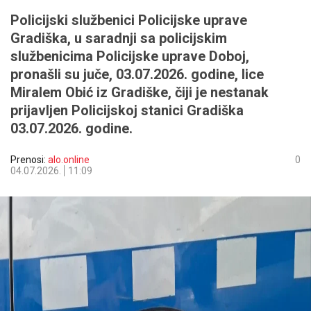
Policijski službenici Policijske uprave
Gradiška, u saradnji sa policijskim
službenicima Policijske uprave Doboj,
pronašli su juče, 03.07.2026. godine, lice
Miralem Obić iz Gradiške, čiji je nestanak
prijavljen Policijskoj stanici Gradiška
03.07.2026. godine.
Prenosi:
alo.online
0
04.07.2026.
11:09