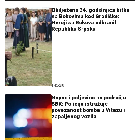
Obilježena 34. godišnjica bitke
na Bokovima kod Gradiške:
Heroji sa Bokova odbranili
Republiku Srpsku
14:52
|
0
Napad i paljevina na području
SBK: Policija istražuje
povezanost bombe u Vitezu i
zapaljenog vozila