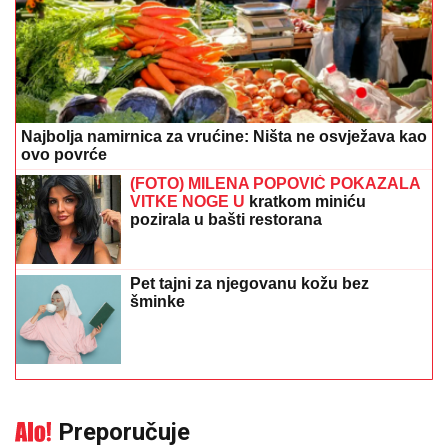
Najbolja namirnica za vrućine: Ništa ne osvježava kao
ovo povrće
(FOTO) MILENA POPOVIĆ POKAZALA
VITKE NOGE U
kratkom miniću
pozirala u bašti restorana
Pet tajni za njegovanu kožu bez
šminke
Preporučuje