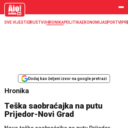
aloonline.b
a
SVE VIJESTI
DRUŠTVO
HRONIKA
POLITIKA
EKONOMIJA
SPORT
VIP
R
Dodaj kao željeni izvor na google pretrazi
Hronika
Teška saobraćajka na putu
Prijedor-Novi Grad