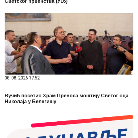
Светског првенства (У16)
08. 08. 2026 17:52
Вучић посетио Храм Преноса моштију Светог оца
Николаја у Белегишу