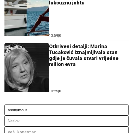
luksuznu jahtu
13:59
|
0
Otkriveni detalji: Marina
Tucaković iznajmljivala stan
gdje je čuvala stvari vrijedne
milion evra
13:25
|
0