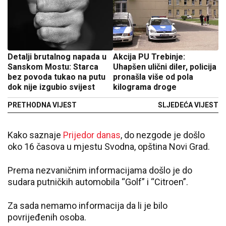
Detalji brutalnog napada u
Akcija PU Trebinje:
Sanskom Mostu: Starca
Uhapšen ulični diler, policija
bez povoda tukao na putu
pronašla više od pola
dok nije izgubio svijest
kilograma droge
PRETHODNA VIJEST
SLJEDEĆA VIJEST
Kako saznaje
Prijedor danas
, do nezgode je došlo
oko 16 časova u mjestu Svodna, opština Novi Grad.
Prema nezvaničnim informacijama došlo je do
sudara putničkih automobila “Golf” i “Citroen”.
Za sada nemamo informacija da li je bilo
povrijeđenih osoba.