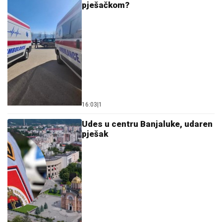
pješačkom?
16:03
|
1
Udes u centru Banjaluke, udaren
pješak