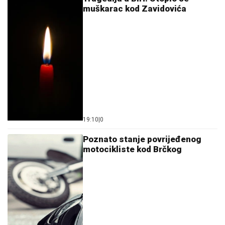
muškarac kod Zavidovića
19:10
|
0
Poznato stanje povrijeđenog
motocikliste kod Brčkog