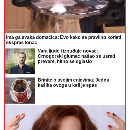
Ima ga svaka domaćica: Evo kako se pravilno koristi
ekspres lonac
Vara ljude i iznuđuje novac:
Crnogorski glumac našao se usred
prevare, hitno se oglasio
Brinite o svojim crijevima: Jedna
kašika ovoga u kafi je spas