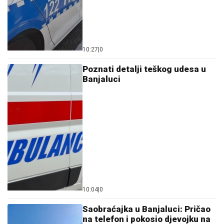
10:27
|
0
Poznati detalji teškog udesa u
Banjaluci
10:04
|
0
Saobraćajka u Banjaluci: Pričao
na telefon i pokosio djevojku na