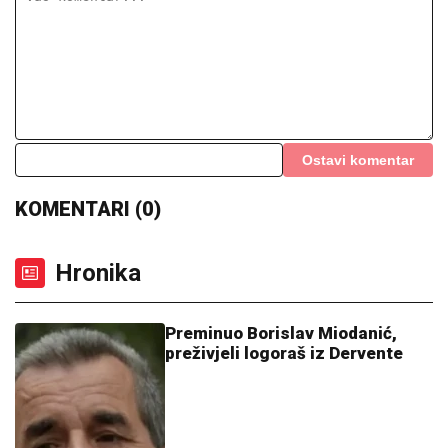
Ostavi komentar
KOMENTARI (0)
Hronika
Preminuo Borislav Miodanić,
preživjeli logoraš iz Dervente