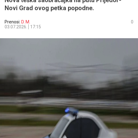
Nova teška saobraćajka na putu Prijedor-
Novi Grad ovog petka popodne.
Prenosi:
D. M.
0
03.07.2026.
17:15