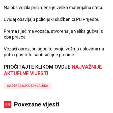
Na oba vozila pričinjena je velika materijalna šteta.
Uviđaj obavljaju policijski službenici PU Prijedor.
Prema riječima vozača, stvorena je velika gužva iz
oba pravca.
Vozači oprez, prilagodite svoju vožnju uslovima na
putu i poštujte saobraćajne propise.
PROČITAJTE KLIKOM OVDJE
NAJVAŽNIJE
AKTUELNE VIJESTI
SAOBRAĆAJKA BANJALUKA
Povezane vijesti