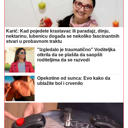
Karić: Kad pojedete krastavac ili paradajz, dinju,
nektarinu, lubenicu događa se nekoliko fascinantnih
stvari u probavnom traktu
"Izgledalo je traumatično" Voditeljka
otkrila da se plašila da saopšti
roditeljima da se razvodi
Opekotine od sunca: Evo kako da
ublažite bol i crvenilo