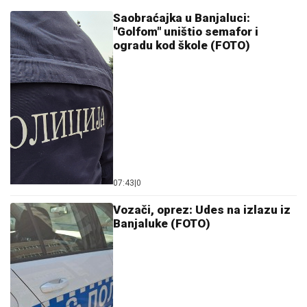
Saobraćajka u Banjaluci:
"Golfom" uništio semafor i
ogradu kod škole (FOTO)
07:43
|
0
Vozači, oprez: Udes na izlazu iz
Banjaluke (FOTO)