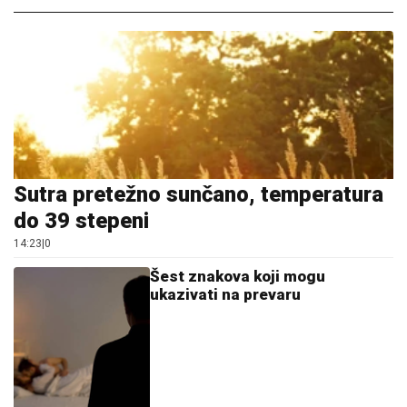
Sutra pretežno sunčano, temperatura
do 39 stepeni
14:23
|
0
Šest znakova koji mogu
ukazivati na prevaru