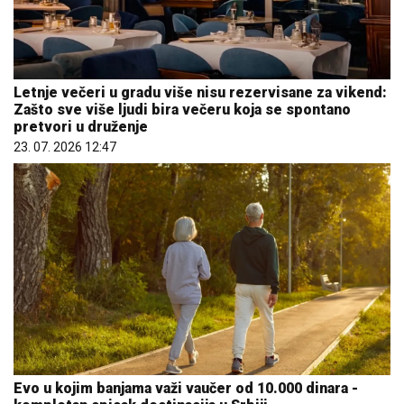
Letnje večeri u gradu više nisu rezervisane za vikend:
Zašto sve više ljudi bira večeru koja se spontano
pretvori u druženje
23. 07. 2026 12:47
Evo u kojim banjama važi vaučer od 10.000 dinara -