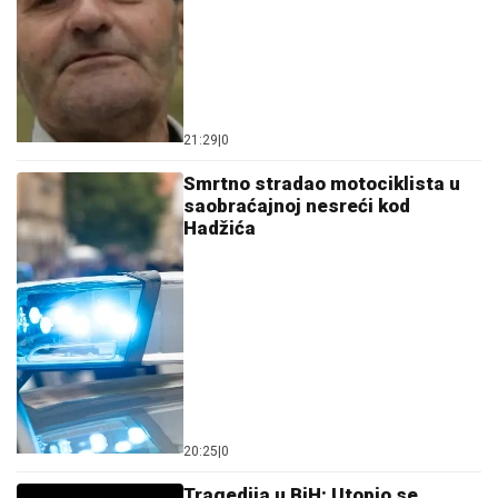
21:29
|
0
Smrtno stradao motociklista u
saobraćajnoj nesreći kod
Hadžića
20:25
|
0
Tragedija u BiH: Utopio se