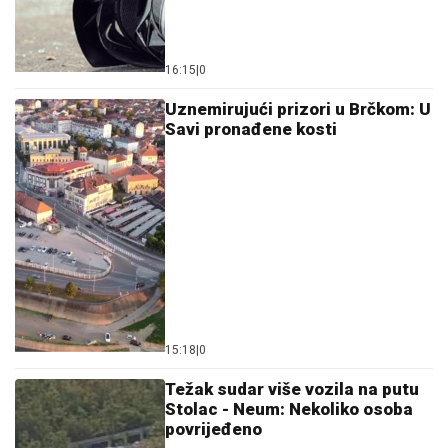
16:15
|
0
Uznemirujući prizori u Brčkom: U
Savi pronađene kosti
15:18
|
0
Težak sudar više vozila na putu
Stolac - Neum: Nekoliko osoba
povrijeđeno