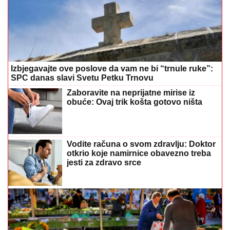
Izbjegavajte ove poslove da vam ne bi “trnule ruke”:
SPC danas slavi Svetu Petku Trnovu
Zaboravite na neprijatne mirise iz
obuće: Ovaj trik košta gotovo ništa
Vodite računa o svom zdravlju: Doktor
otkrio koje namirnice obavezno treba
jesti za zdravo srce