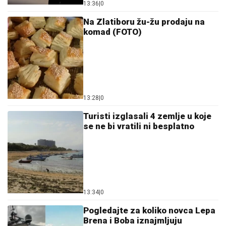
13:36
|
0
Na Zlatiboru žu-žu prodaju na
komad (FOTO)
13:28
|
0
Turisti izglasali 4 zemlje u koje
se ne bi vratili ni besplatno
13:34
|
0
Pogledajte za koliko novca Lepa
Brena i Boba iznajmljuju