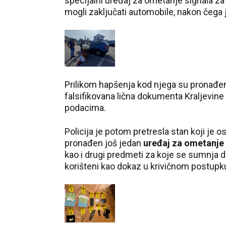
specijalni uređaj za ometanje signala za 
mogli zaključati automobile, nakon čega j
Prilikom hapšenja kod njega su pronađeni
falsifikovana lična dokumenta Kraljevine 
podacima.
Policija je potom pretresla stan koji je 
pronađen još jedan
uređaj za ometanje s
kao i drugi predmeti za koje se sumnja da
korišteni kao dokaz u krivičnom postupk