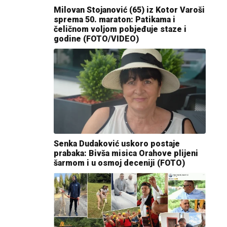
Milovan Stojanović (65) iz Kotor Varoši
sprema 50. maraton: Patikama i
čeličnom voljom pobjeđuje staze i
godine (FOTO/VIDEO)
Senka Dudaković uskoro postaje
prabaka: Bivša misica Orahove plijeni
šarmom i u osmoj deceniji (FOTO)