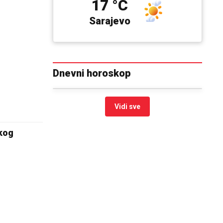
17 °C
Sarajevo
Dnevni horoskop
Vidi sve
skog