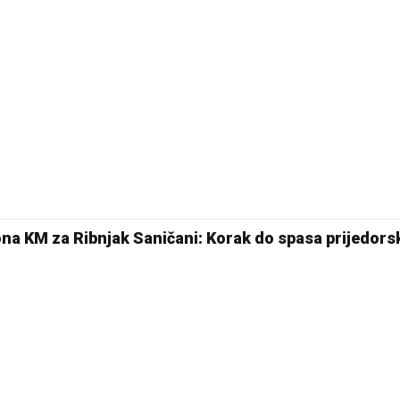
17 °C
Pale
iona KM za Ribnjak Saničani: Korak do spasa prijedor