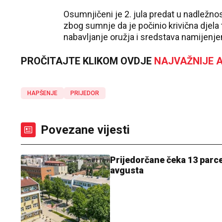
Osumnjičeni je 2. jula predat u nadležnos
zbog sumnje da je počinio krivična djela t
nabavljanje oružja i sredstava namijenjeni
PROČITAJTE KLIKOM OVDJE
NAJVAŽNIJE A
HAPŠENJE
PRIJEDOR
Povezane vijesti
Prijedorčane čeka 13 parce
avgusta