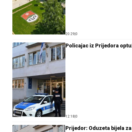
20:29
|
0
Policajac iz Prijedora optu
12:18
|
0
Prijedor: Oduzeta bijela za