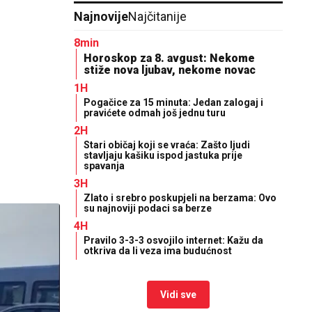
Najnovije
Najčitanije
8min
Horoskop za 8. avgust: Nekome
stiže nova ljubav, nekome novac
1H
Pogačice za 15 minuta: Jedan zalogaj i
pravićete odmah još jednu turu
2H
Stari običaj koji se vraća: Zašto ljudi
stavljaju kašiku ispod jastuka prije
spavanja
3H
Zlato i srebro poskupjeli na berzama: Ovo
su najnoviji podaci sa berze
4H
Pravilo 3-3-3 osvojilo internet: Kažu da
otkriva da li veza ima budućnost
Vidi sve