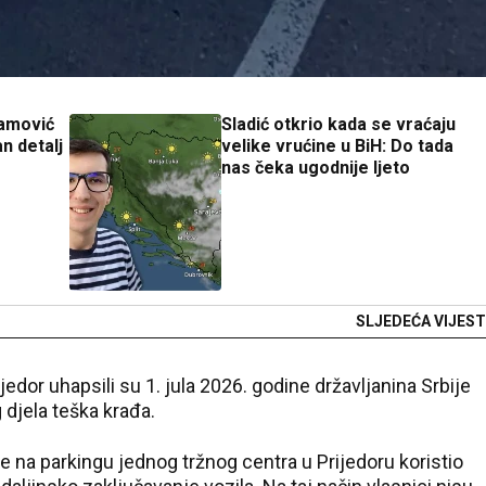
Ramović
Sladić otkrio kada se vraćaju
an detalj
velike vrućine u BiH: Do tada
nas čeka ugodnije ljeto
SLJEDEĆA VIJEST
ijedor uhapsili su 1. jula 2026. godine državljanina Srbije
g djela teška krađa.
e na parkingu jednog tržnog centra u Prijedoru koristio