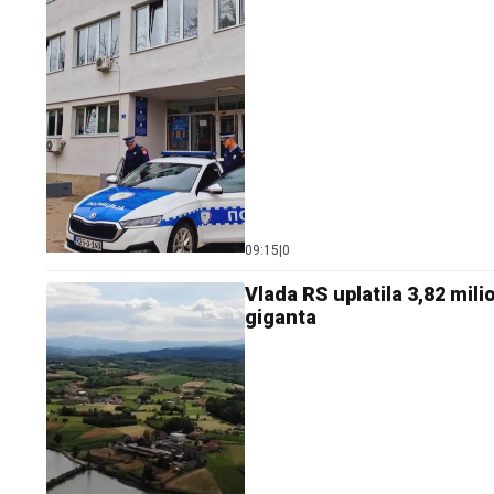
09:15
|
0
Vlada RS uplatila 3,82 mil
giganta