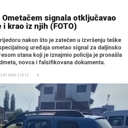
: Ometačem signala otključavao
 i krao iz njih (FOTO)
Prijedoru nakon što je zatečen u izvršenju teške
pecijalnog uređaja ometao signal za daljinsko
esom stana koji je iznajmio policija je pronašla
edmeta, novca i falsifikovana dokumenta.
3.07.2026.
10:12
0