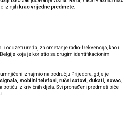
daljinsko zaključavanje vozila. Na taj način vlasnici nisu
e iz njih
krao vrijedne predmete
.
 i oduzeti uređaj za ometanje radio-frekvencija, kao i
Belgije koja je koristio sa drugim identifikacionim
osumnjičeni iznajmio na području Prijedora, gdje je
ignala, mobilni telefoni, ručni satovi, dukati, novac
,
 potiču iz krivičnih djela. Svi pronađeni predmeti biće
u.