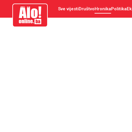
aloonline.ba
Sve vijesti
Društvo
Hronika
Politika
Ek