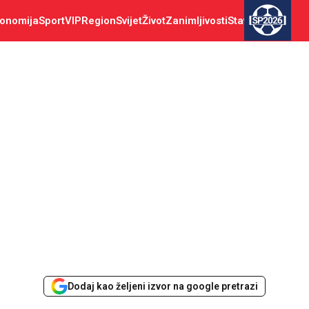
onomija
Sport
VIP
Region
Svijet
Život
Zanimljivosti
Stav
SP2026
Dodaj kao željeni izvor na google pretrazi