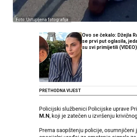
Foto: Ustupljena fotografija
Ovo se čekalo: Džejla 
se prvi put oglasila, jed
su svi primijetili (VIDEO)
PRETHODNA VIJEST
Policijski službenici Policijske uprave Pr
M.N
, koji je zatečen u izvršenju krivično
Prema saopštenju policije, osumnjičeni j