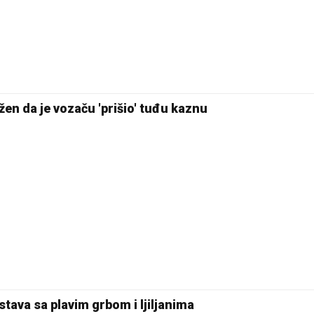
žen da je vozaču 'prišio' tuđu kaznu
stava sa plavim grbom i ljiljanima