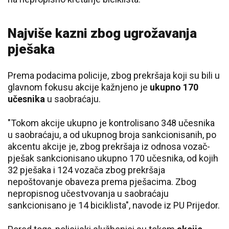
Najviše kazni zbog ugrožavanja
pješaka
Prema podacima policije, zbog prekršaja koji su bili u
glavnom fokusu akcije kažnjeno je
ukupno 170
učesnika
u saobraćaju.
"Tokom akcije ukupno je kontrolisano 348 učesnika
u saobraćaju, a od ukupnog broja sankcionisanih, po
akcentu akcije je, zbog prekršaja iz odnosa vozač-
pješak sankcionisano ukupno 170 učesnika, od kojih
32 pješaka i 124 vozača zbog prekršaja
nepoštovanje obaveza prema pješacima. Zbog
nepropisnog učestvovanja u saobraćaju
sankcionisano je 14 biciklista", navode iz PU Prijedor.