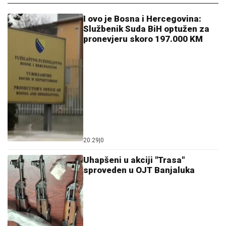
Službenik Suda BiH optužen za
pronevjeru skoro 197.000 KM
20:29
|
0
Uhapšeni u akciji "Trasa"
sproveden u OJT Banjaluka