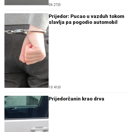
06:27
|
0
Prijedor: Pucao u vazduh tokom
slavlja pa pogodio automobil
10:41
|
0
Prijedorčanin krao drva