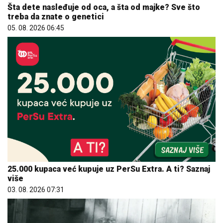
Šta dete nasleđuje od oca, a šta od majke? Sve što
treba da znate o genetici
05. 08. 2026 06:45
25.000 kupaca već kupuje uz PerSu Extra. A ti? Saznaj
više
03. 08. 2026 07:31