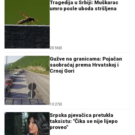
20:56
|
0
Gužve na granicama: Pojačan
saobraćaj prema Hrvatskoj i
Crnoj Gori
13:27
|
0
Srpska pjevačica pretukla
taksistu: "Čika se nije lijepo
proveo"