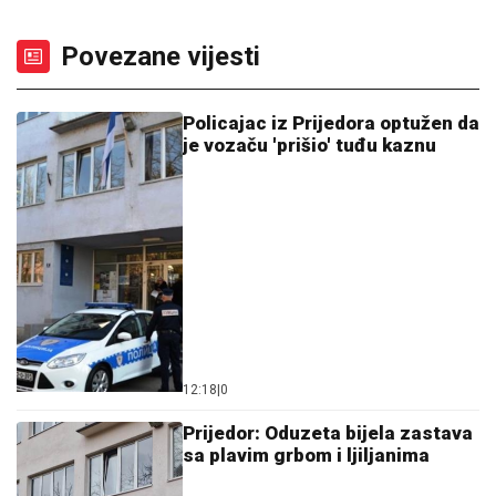
Povezane vijesti
Policajac iz Prijedora optužen da
je vozaču 'prišio' tuđu kaznu
12:18
|
0
Prijedor: Oduzeta bijela zastava
sa plavim grbom i ljiljanima