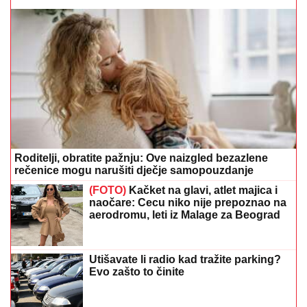
Roditelji, obratite pažnju: Ove naizgled bezazlene
rečenice mogu narušiti dječje samopouzdanje
(FOTO)
Kačket na glavi, atlet majica i
naočare: Cecu niko nije prepoznao na
aerodromu, leti iz Malage za Beograd
Utišavate li radio kad tražite parking?
Evo zašto to činite