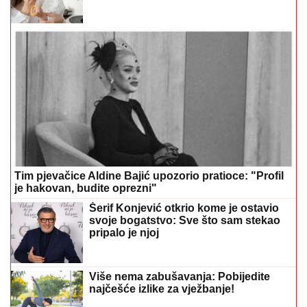
Tim pjevačice Aldine Bajić upozorio pratioce: "Profil
je hakovan, budite oprezni"
Šerif Konjević otkrio kome je ostavio
svoje bogatstvo: Sve što sam stekao
pripalo je njoj
Više nema zabušavanja: Pobijedite
najčešće izlike za vježbanje!