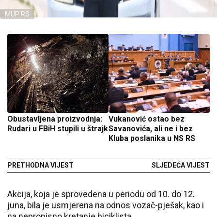
MUP RS
Obustavljena proizvodnja:
Vukanović ostao bez
Rudari u FBiH stupili u štrajk
Savanovića, ali ne i bez
Kluba poslanika u NS RS
PRETHODNA VIJEST
SLJEDEĆA VIJEST
Akcija, koja je sprovedena u periodu od 10. do 12.
juna, bila je usmjerena na odnos vozač-pješak, kao i
na nepropisno kretanje biciklista.