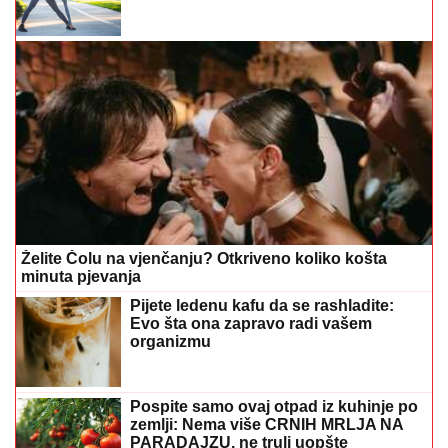
Želite Čolu na vjenčanju? Otkriveno koliko košta
minuta pjevanja
Pijete ledenu kafu da se rashladite:
Evo šta ona zapravo radi vašem
organizmu
Pospite samo ovaj otpad iz kuhinje po
zemlji: Nema više CRNIH MRLJA NA
PARADAJZU, ne truli uopšte