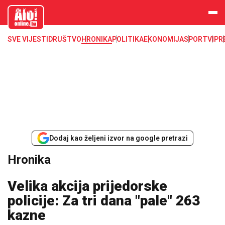
aloonline.b
a
SVE VIJESTI
DRUŠTVO
HRONIKA
POLITIKA
EKONOMIJA
SPORT
VIP
R
Dodaj kao željeni izvor na google pretrazi
Hronika
Velika akcija prijedorske
policije: Za tri dana "pale" 263
kazne