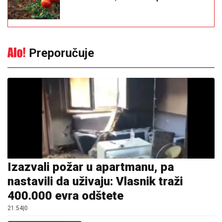
Preporučuje
Izazvali požar u apartmanu, pa
nastavili da uživaju: Vlasnik traži
400.000 evra odštete
21:54
|
0
Tragedija u Srbiji: Muškarac
umro posle uboda stršljena