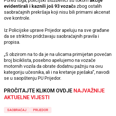
Pored toga, policijski službenici su tokom
akcije
evidentirali i kaznili još 93 vozač
a zbog ostalih
saobraćajnih prekršaja koji nisu bili primarni akcenat
ove kontrole.
Iz Policijske uprave Prijedor apeluju na sve građane
da se striktno pridržavaju saobraćajnih pravila i
propisa.
„S obzirom na to da je na ulicama primijetan povećan
broj biciklista, posebno apelujemo na vozače
motornih vozila da obrate dodatnu pažnju na ovu
kategoriju učesnika, ali i na kretanje pješaka“, navodi
se u saopštenju PU Prijedor.
PROČITAJTE KLIKOM OVDJE
NAJVAŽNIJE
AKTUELNE VIJESTI
SAOBRAĆAJ
PRIJEDOR