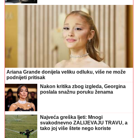
Ariana Grande donijela veliku odluku, više ne može
podnijeti pritisak
Nakon kritika zbog izgleda, Georgina
poslala snažnu poruku ženama
Najveća greška ljeti: Mnogi
svakodnevno ZALIJEVAJU TRAVU, a
tako joj više štete nego koriste