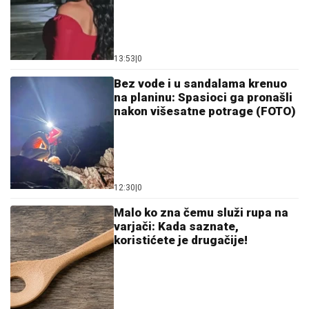
13:53
|
0
Bez vode i u sandalama krenuo
na planinu: Spasioci ga pronašli
nakon višesatne potrage (FOTO)
12:30
|
0
Malo ko zna čemu služi rupa na
varjači: Kada saznate,
koristićete je drugačije!
11:59
|
0