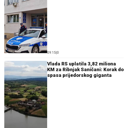
09:15
|
0
Vlada RS uplatila 3,82 miliona
KM za Ribnjak Saničani: Korak do
spasa prijedorskog giganta