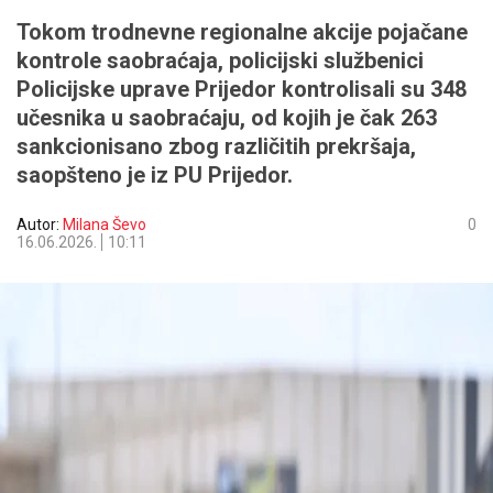
Tokom trodnevne regionalne akcije pojačane
kontrole saobraćaja, policijski službenici
Policijske uprave Prijedor kontrolisali su 348
učesnika u saobraćaju, od kojih je čak 263
sankcionisano zbog različitih prekršaja,
saopšteno je iz PU Prijedor.
Autor:
Milana Ševo
0
16.06.2026.
10:11