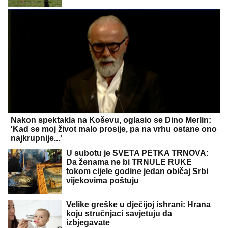
Nakon spektakla na Koševu, oglasio se Dino Merlin:
'Kad se moj život malo prosije, pa na vrhu ostane ono
najkrupnije...'
U subotu je SVETA PETKA TRNOVA:
Da ženama ne bi TRNULE RUKE
tokom cijele godine jedan običaj Srbi
vijekovima poštuju
Velike greške u dječijoj ishrani: Hrana
koju stručnjaci savjetuju da
izbjegavate