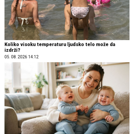
Koliko visoku temperaturu ljudsko telo može da
izdrži?
05. 08. 2026 14:12
Da li je genetika zaslužna za rađanje blizanaca? Istina o
naslednim faktorima i blizanačkoj trudnoći