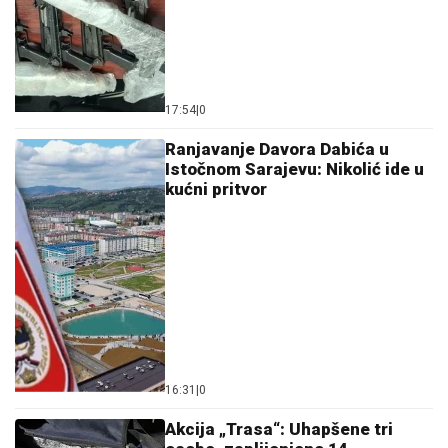
17:54
|
0
Ranjavanje Davora Dabića u
Istočnom Sarajevu: Nikolić ide u
kućni pritvor
16:31
|
0
Akcija „Trasa“: Uhapšene tri
osobe, zaplijenjeno 14
automatskih pušaka, pištolj i
municija (FOTO)