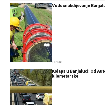
Vodosnabdijevanje Banjal
18:42
|
0
Kolaps u Banjaluci: Od Aut
kilometarske