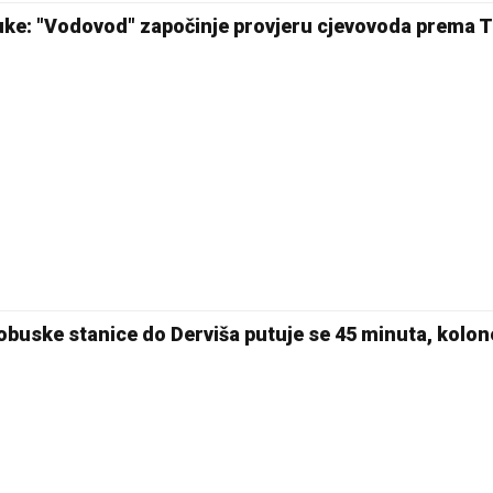
uke: "Vodovod" započinje provjeru cjevovoda prema 
obuske stanice do Derviša putuje se 45 minuta, kolon