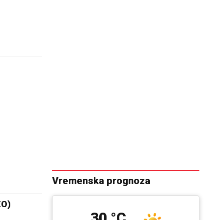
u
Vremenska prognoza
EO)
30 °C