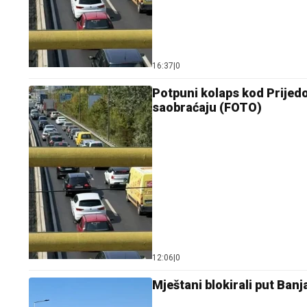
16:37
|
0
Potpuni kolaps kod Prijedo
saobraćaju (FOTO)
12:06
|
0
Mještani blokirali put Ban