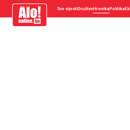
aloonline.ba
Sve vijesti
Društvo
Hronika
Politika
Ek