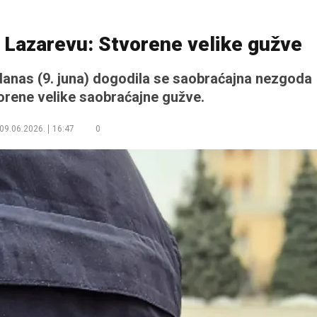
 Lazarevu: Stvorene velike gužve
danas (9. juna) dogodila se saobraćajna nezgoda
orene velike saobraćajne gužve.
09.06.2026.
16:47
0