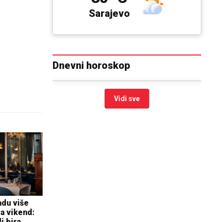
Sarajevo
Dnevni horoskop
Vidi sve
adu više
a vikend:
i bira