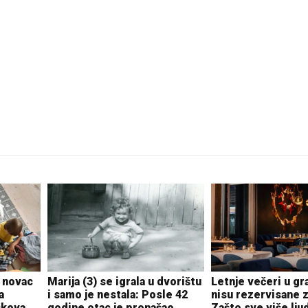
Pale
 novac
Marija (3) se igrala u dvorištu
Letnje večeri u gr
a
i samo je nestala: Posle 42
nisu rezervisane z
škova
godine otac je pronašao,
Zašto sve više ljud