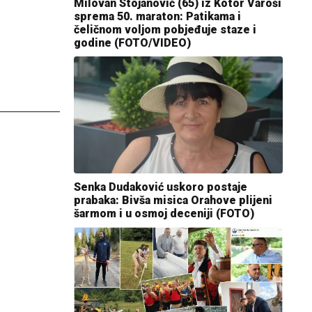
Milovan Stojanović (65) iz Kotor Varoši
sprema 50. maraton: Patikama i
čeličnom voljom pobjeđuje staze i
godine (FOTO/VIDEO)
Senka Dudaković uskoro postaje
prabaka: Bivša misica Orahove plijeni
šarmom i u osmoj deceniji (FOTO)