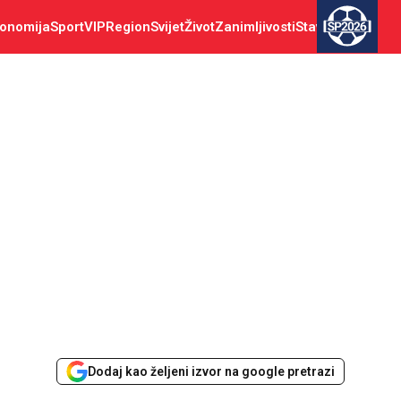
onomija
Sport
VIP
Region
Svijet
Život
Zanimljivosti
Stav
SP2026
Dodaj kao željeni izvor na google pretrazi