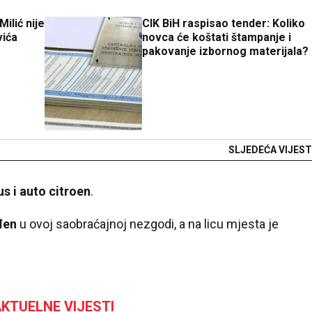
ilić nije
CIK BiH raspisao tender: Koliko
vića
novca će koštati štampanje i
pakovanje izbornog materijala?
SLJEDEĆA VIJEST
s i auto citroen
.
đen
u ovoj saobraćajnoj nezgodi, a na licu mjesta je
KTUELNE VIJESTI