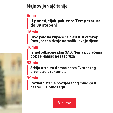
Najnovije
Najčitanije
9min
U ponedjeljak pakleno: Temperatura
do 39 stepeni
16min
Drvo palo na kupače na plaži u Hrvatskoj:
Povrijeđeno dvoje odraslih i dvoje djece
16min
Izrael odbacuje plan SAD: Nema povlačenja
dok se Hamas ne razoruža
33min
Srbija u trci za domaćinstvo Evropskog
prvenstva u rukometu
39min
Poznato stanje povrijeđenog mladića u
nesreći u Potkozarju
Vidi sve