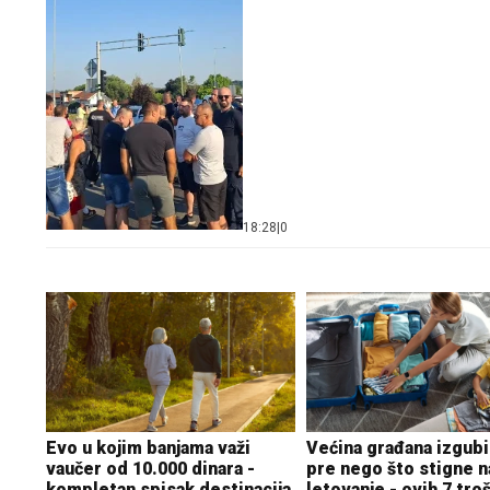
18:28
|
0
Evo u kojim banjama važi
Većina građana izgubi
vaučer od 10.000 dinara -
pre nego što stigne n
kompletan spisak destinacija
letovanje - ovih 7 tro