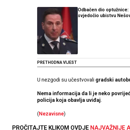
Odbačen dio optužnice: M
svjedočio ubistvu Nešo
PRETHODNA VIJEST
U nezgodi su učestvovali
gradski autobu
Nema informacija da li je neko povrije
policija koja obavlja uviđaj
.
(
Nezavisne
)
PROČITAJTE KLIKOM OVDJE
NAJVAŽNIJE A