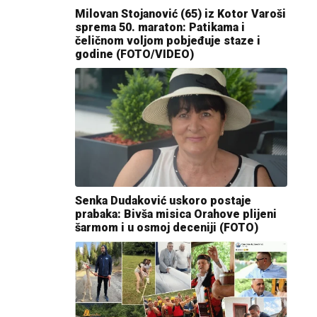
Milovan Stojanović (65) iz Kotor Varoši
sprema 50. maraton: Patikama i
čeličnom voljom pobjeđuje staze i
godine (FOTO/VIDEO)
Senka Dudaković uskoro postaje
prabaka: Bivša misica Orahove plijeni
šarmom i u osmoj deceniji (FOTO)