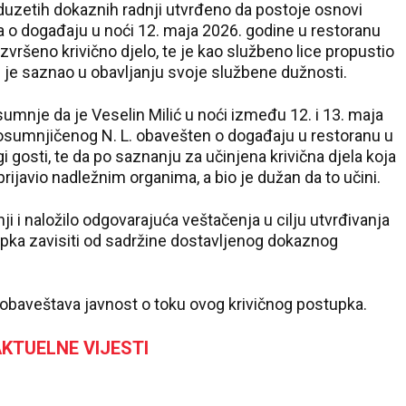
duzetih dokaznih radnji utvrđeno da postoje osnovi
a o događaju u noći 12. maja 2026. godine u restoranu
zvršeno krivično djelo, te je kao službeno lice propustio
je je saznao u obavljanju svoje službene dužnosti.
sumnje da je Veselin Milić u noći između 12. i 13. maja
osumnjičenog N. L. obavešten o događaju u restoranu u
i gosti, te da po saznanju za učinjena krivična djela koja
prijavio nadležnim organima, a bio je dužan da to učini.
ji i naložilo odgovarajuća veštačenja u cilju utvrđivanja
tupka zavisiti od sadržine dostavljenog dokaznog
 obaveštava javnost o toku ovog krivičnog postupka.
KTUELNE VIJESTI