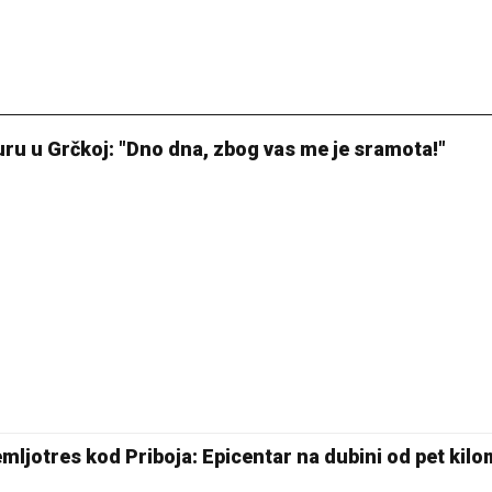
buru u Grčkoj: "Dno dna, zbog vas me je sramota!"
mljotres kod Priboja: Epicentar na dubini od pet kil