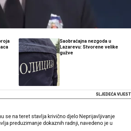
broja
Saobraćajna nezgoda u
naca
Lazarevu: Stvorene velike
gužve
SLJEDEĆA VIJEST
u se na teret stavlja krivično djelo Neprijavljivanje
stavlja preduzimanje dokaznih radnji, navedeno je u