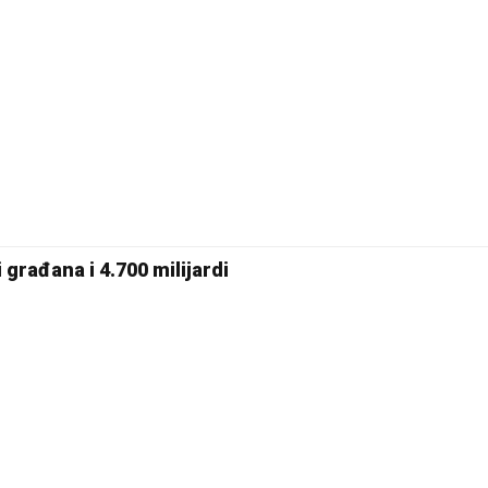
19 °C
Pale
 građana i 4.700 milijardi