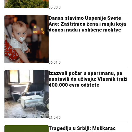
05:30
|
0
Danas slavimo Uspenije Svete
Ane: Zaštitnica žena i majki koja
donosi nadu i uslišene molitve
06:01
|
0
Izazvali požar u apartmanu, pa
nastavili da uživaju: Vlasnik traži
400.000 evra odštete
21:54
|
0
Tragedija u Srbiji: Muškarac