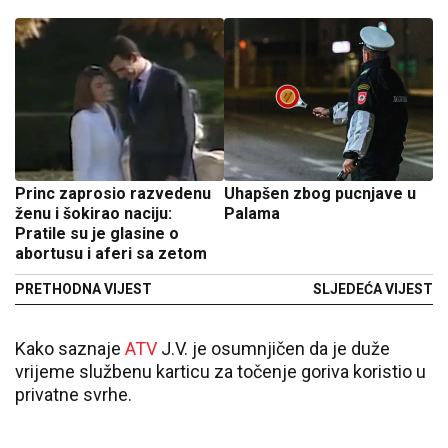
Princ zaprosio razvedenu
Uhapšen zbog pucnjave u
ženu i šokirao naciju:
Palama
Pratile su je glasine o
abortusu i aferi sa zetom
PRETHODNA VIJEST
SLJEDEĆA VIJEST
Kako saznaje
ATV
J.V. je osumnjičen da je duže
vrijeme službenu karticu za točenje goriva koristio u
privatne svrhe.