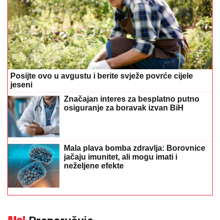
Posijte ovo u avgustu i berite svježe povrće cijele
jeseni
Značajan interes za besplatno putno
osiguranje za boravak izvan BiH
Mala plava bomba zdravlja: Borovnice
jačaju imunitet, ali mogu imati i
neželjene efekte