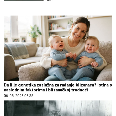
20:49
|
0
Da li je genetika zaslužna za rađanje blizanaca? Istina o
naslednim faktorima i blizanačkoj trudnoći
06. 08. 2026 06:38