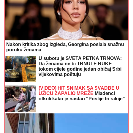
Nakon kritika zbog izgleda, Georgina poslala snažnu
poruku ženama
U subotu je SVETA PETKA TRNOVA:
Da ženama ne bi TRNULE RUKE
tokom cijele godine jedan običaj Srbi
vijekovima poštuju
(VIDEO) HIT SNIMAK SA SVADBE U
UŽICU ZAPALIO MREŽE
Mladenci
otkrili kako je nastao "Poslije tri rakije"