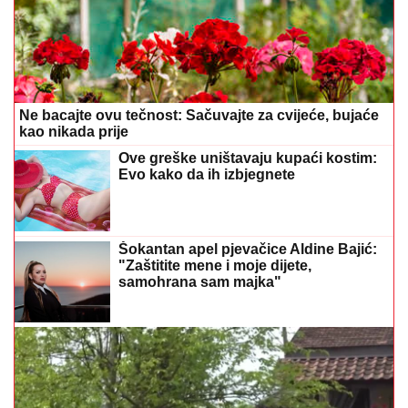
Ne bacajte ovu tečnost: Sačuvajte za cvijeće, bujaće
kao nikada prije
Ove greške uništavaju kupaći kostim:
Evo kako da ih izbjegnete
Šokantan apel pjevačice Aldine Bajić:
"Zaštitite mene i moje dijete,
samohrana sam majka"