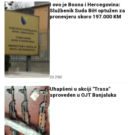
I ovo je Bosna i Hercegovina:
Službenik Suda BiH optužen za
pronevjeru skoro 197.000 KM
20:29
|
0
Uhapšeni u akciji "Trasa"
sproveden u OJT Banjaluka