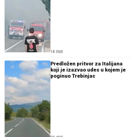
18:30
|
0
Predložen pritvor za Italijana
koji je izazvao udes u kojem je
poginuo Trebinjac