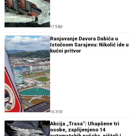
17:54
|
0
Ranjavanje Davora Dabića u
Istočnom Sarajevu: Nikolić ide u
kućni pritvor
16:31
|
0
Akcija „Trasa“: Uhapšene tri
osobe, zaplijenjeno 14
automatskih pušaka, pištolj i