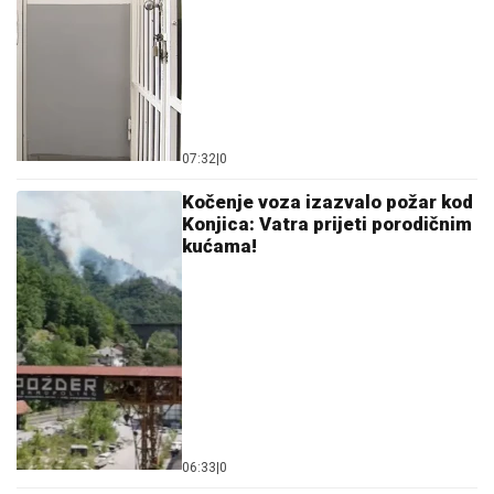
07:32
|
0
Kočenje voza izazvalo požar kod
Konjica: Vatra prijeti porodičnim
kućama!
06:33
|
0