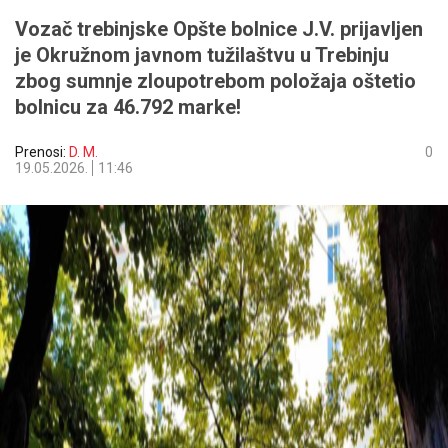
Vozač trebinjske Opšte bolnice J.V. prijavljen
je Okružnom javnom tužilaštvu u Trebinju
zbog sumnje zloupotrebom položaja oštetio
bolnicu za 46.792 marke!
Prenosi:
D. M.
0
19.05.2026.
11:46