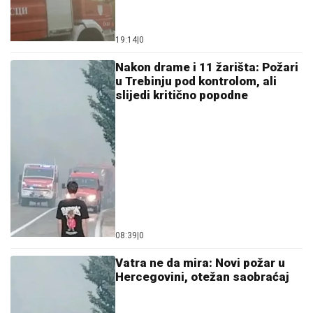
19:14
|
0
Nakon drame i 11 žarišta: Požari
u Trebinju pod kontrolom, ali
slijedi kritično popodne
08:39
|
0
Vatra ne da mira: Novi požar u
Hercegovini, otežan saobraćaj