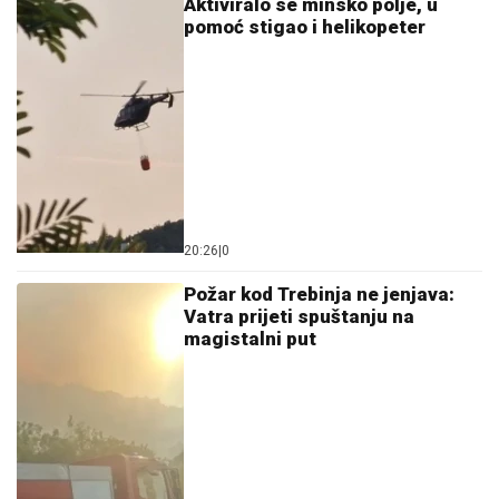
Aktiviralo se minsko polje, u
pomoć stigao i helikopeter
20:26
|
0
Požar kod Trebinja ne jenjava:
Vatra prijeti spuštanju na
magistalni put