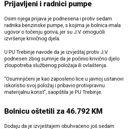
Prijavljeni i radnici pumpe
Osim njega prijava je podnesena i protiv sedam
radnika benzinske pumpe, s kojima je bolnica imala
ugovor o točenju goriva, jer su J.V. omogućili
izvršenje krivičnog djela.
U PU Trebinje navode da je izvještaj protiv J.V.
podnesen zbog sumnje da je počinio krivično djelo
zloupotreba službenog položaja ili ovlaštenja.
”Osumnjičeni je kao zaposleno lice u javnoj ustanovi
iskoristio svoj položaj i pribavio protivpravnu
materijalnu korist”, saopštila je PU Trebinje.
Bolnicu oštetili za 46.792 KM
Dodaju da je izvještajem obuhvaćeno još sedam