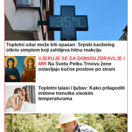
Toplotni udar može biti opasan: Srpski kardiolog
otkrio simptom koji zahtijeva hitnu reakciju
VJERUJE SE DA DONOSI ZDRAVLJE I
MIR
Na Svetu Petku Trnovu žene
ostavljaju kućne poslove po strani
Toplotni talasi i ljubav: Kako prilagoditi
intimne trenutke visokim
temperaturama