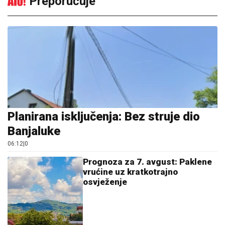
Preporučuje
Planirana isključenja: Bez struje dio
Banjaluke
06:12
|
0
Prognoza za 7. avgust: Paklene
vrućine uz kratkotrajno
osvježenje