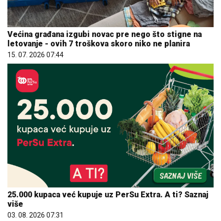
Većina građana izgubi novac pre nego što stigne na
letovanje - ovih 7 troškova skoro niko ne planira
15. 07. 2026 07:44
25.000 kupaca već kupuje uz PerSu Extra. A ti? Saznaj
više
03. 08. 2026 07:31