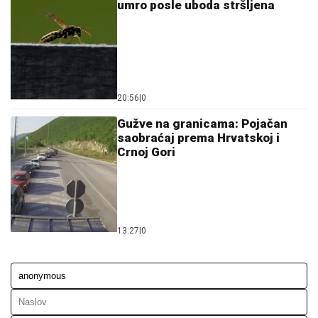
umro posle uboda stršljena
20:56
|
0
Gužve na granicama: Pojačan
saobraćaj prema Hrvatskoj i
Crnoj Gori
13:27
|
0