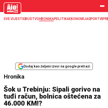
aloonline.b
a
SVE VIJESTI
DRUŠTVO
HRONIKA
POLITIKA
EKONOMIJA
SPORT
VIP
R
Dodaj kao željeni izvor na google pretrazi
Hronika
Šok u Trebinju: Sipali gorivo na
tuđi račun, bolnica oštećena za
46.000 KM!?