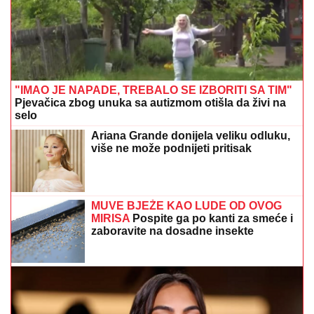
"IMAO JE NAPADE, TREBALO SE IZBORITI SA TIM"
Pjevačica zbog unuka sa autizmom otišla da živi na
selo
Ariana Grande donijela veliku odluku,
više ne može podnijeti pritisak
MUVE BJEŽE KAO LUDE OD OVOG
MIRISA
Pospite ga po kanti za smeće i
zaboravite na dosadne insekte