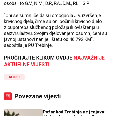
osoba i to G.V., N.M., D.P., P.A., D.M., P.L. i S.P.
”Oni se sumnjiče da su omogućila J.V. izvršenje
krivičnog djela, čime su oni počinili krivično djelo
zloupotreba službenog položaja ili ovlaštenja u
saizvršilaštvu. Svojim djelovanjem osumnjičeni su
javnoj ustanovi nanijeli štetu od 46.792 KM”,
saopštila je PU Trebinje.
PROČITAJTE KLIKOM OVDJE
NAJVAŽNIJE
AKTUELNE VIJESTI
TREBINJE
Povezane vijesti
Požar kod Trebinja ne jenjava: