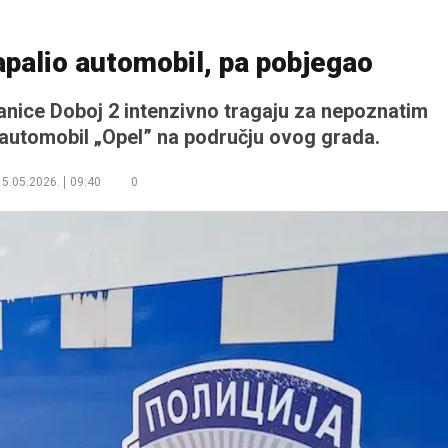
palio automobil, pa pobjegao
stanice Doboj 2 intenzivno tragaju za nepoznatim
o automobil „Opel” na području ovog grada.
15.05.2026.
09:40
0