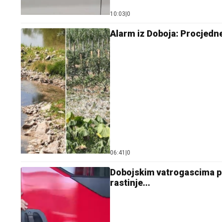
10:03
|
0
Alarm iz Doboja: Procjedne
06:41
|
0
Dobojskim vatrogascima pu
rastinje...