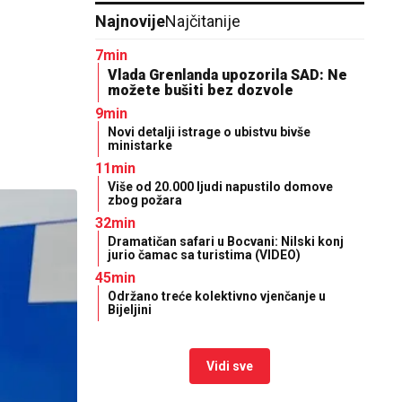
Najnovije
Najčitanije
7min
Vlada Grenlanda upozorila SAD: Ne
možete bušiti bez dozvole
9min
Novi detalji istrage o ubistvu bivše
ministarke
11min
Više od 20.000 ljudi napustilo domove
zbog požara
32min
Dramatičan safari u Bocvani: Nilski konj
jurio čamac sa turistima (VIDEO)
45min
Održano treće kolektivno vjenčanje u
Bijeljini
Vidi sve