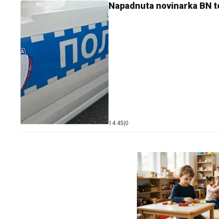
Napadnuta novinarka BN tele
14:45
|
0