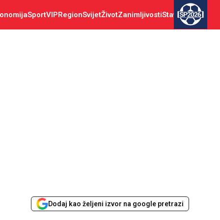
onomija
Sport
VIP
Region
Svijet
Život
Zanimljivosti
Stav
SP2026
Dodaj kao željeni izvor na google pretrazi