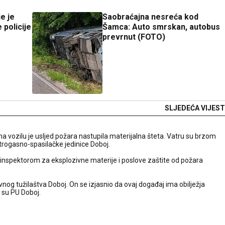
e je
Saobraćajna nesreća kod
 policije
Šamca: Auto smrskan, autobus
prevrnut (FOTO)
SLJEDEĆA VIJEST
 a na vozilu je usljed požara nastupila materijalna šteta. Vatru su brzom
vatrogasno-spasilačke jedinice Doboj.
 sa inspektorom za eksplozivne materije i poslove zaštite od požara
nog tužilaštva Doboj. On se izjasnio da ovaj događaj ima obilježja
i su PU Doboj.