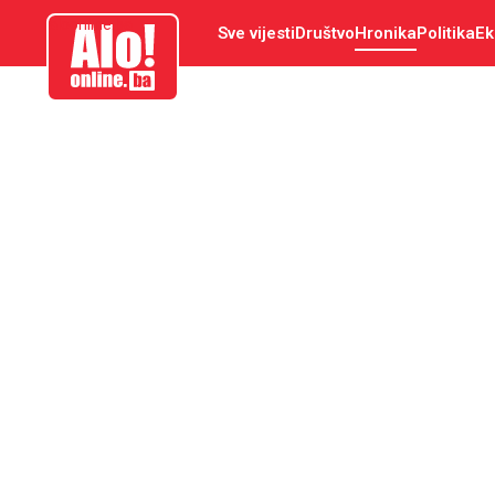
aloonline.ba
Sve vijesti
Društvo
Hronika
Politika
Ek