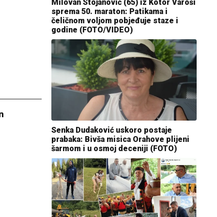
Milovan Stojanović (65) iz Kotor Varoši
sprema 50. maraton: Patikama i
čeličnom voljom pobjeđuje staze i
godine (FOTO/VIDEO)
n
Senka Dudaković uskoro postaje
prabaka: Bivša misica Orahove plijeni
šarmom i u osmoj deceniji (FOTO)