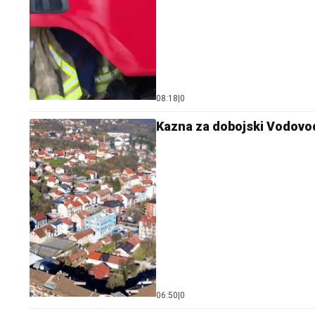
08:18
|
0
Kazna za dobojski Vodovod
06:50
|
0