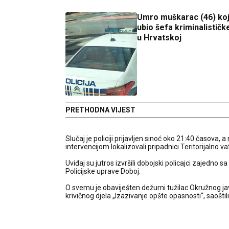
Umro muškarac (46) koj
ubio šefa kriminalističke
u Hrvatskoj
PRETHODNA VIJEST
Slučaj je policiji prijavljen sinoć oko 21:40 časova,
intervencijom lokalizovali pripadnici Teritorijalno 
Uviđaj su jutros izvršili dobojski policajci zajedno
Policijske uprave Doboj.
O svemu je obaviješten dežurni tužilac Okružnog jav
krivičnog djela „Izazivanje opšte opasnosti“, saoštil