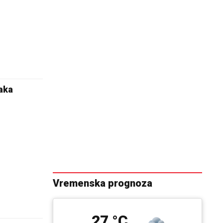
aka
Vremenska prognoza
27 °C