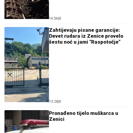
16:56
|
0
Zahtijevaju pisane garancije:
Devet rudara iz Zenice provelo
šestu noć u jami "Raspotočje"
13:28
|
0
Pronađeno tijelo muškarca u
Zenici