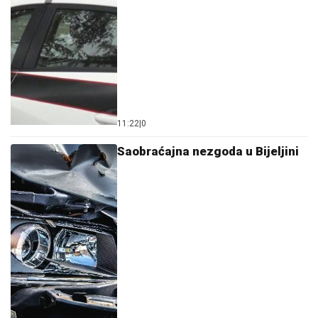
11:22
|
0
Saobraćajna nezgoda u Bijeljini