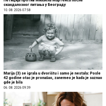
Петиција против Михаела Мартенса после
скандалозног питања у Београду
10. 08. 2026 07:58
Marija (3) se igrala u dvorištu i samo je nestala: Posle
42 godine otac je pronašao, zanemeo je kada je saznao
gde je bila
06. 08. 2026 09:39