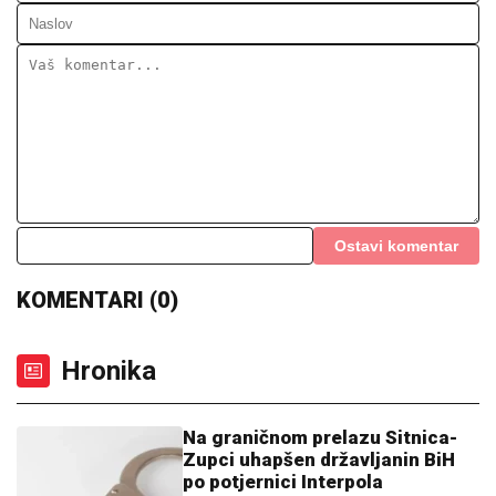
Ostavi komentar
KOMENTARI (0)
Hronika
Na graničnom prelazu Sitnica-
Zupci uhapšen državljanin BiH
po potjernici Interpola