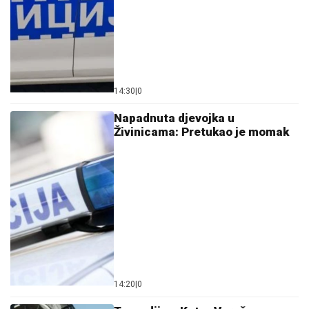
14:30
|
0
Napadnuta djevojka u
Živinicama: Pretukao je momak
14:20
|
0