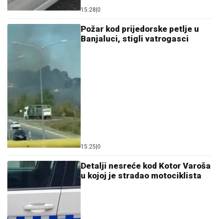
15:28
|
0
Požar kod prijedorske petlje u
Banjaluci, stigli vatrogasci
15:25
|
0
Detalji nesreće kod Kotor Varoša
u kojoj je stradao motociklista