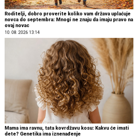
Roditelji, dobro proverite koliko vam država uplaćuje
novca do septembra: Mnogi ne znaju da imaju pravo na
ovaj novac
10. 08. 2026 13:14
Mama ima ravnu, tata kovrdžavu kosu: Kakvu će imati
dete? Genetika ima iznenađenje