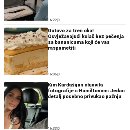
16:22
|
0
Gotovo za tren oka!
Osvježavajući kolač bez pečenja
sa bananicama koji će vas
raspametiti
16:06
|
0
Kim Kardašijan objavila
fotografije s Hamiltonom: Jedan
detalj posebno privukao pažnju
16:33
|
0