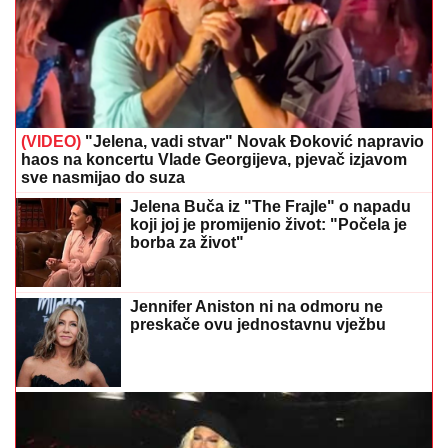
(VIDEO)
"Jelena, vadi stvar" Novak Đoković napravio
haos na koncertu Vlade Georgijeva, pjevač izjavom
sve nasmijao do suza
Jelena Buča iz "The Frajle" o napadu
koji joj je promijenio život: "Počela je
borba za život"
Jennifer Aniston ni na odmoru ne
preskače ovu jednostavnu vježbu