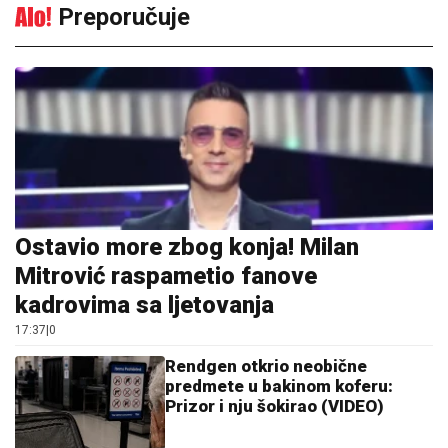
Preporučuje
Ostavio more zbog konja! Milan
Mitrović raspametio fanove
kadrovima sa ljetovanja
17:37
|
0
Rendgen otkrio neobične
predmete u bakinom koferu:
Prizor i nju šokirao (VIDEO)