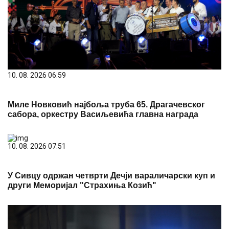
10. 08. 2026 06:59
Миле Новковић најбоља труба 65. Драгачевског
сабора, оркестру Васиљевића главна награда
10. 08. 2026 07:51
У Сивцу одржан четврти Дечји вараличарски куп и
други Меморијал "Страхиња Козић"