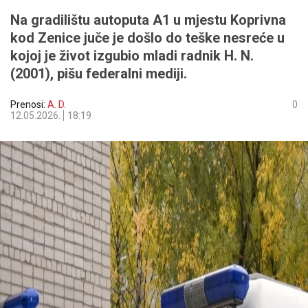
Na gradilištu autoputa A1 u mjestu Koprivna
kod Zenice juče je došlo do teške nesreće u
kojoj je život izgubio mladi radnik H. N.
(2001), pišu federalni mediji.
Prenosi:
A. D.
0
12.05.2026.
18:19