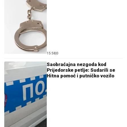
15:58
|
0
Saobraćajna nezgoda kod
Prijedorske petlje: Sudarili se
Hitna pomoć i putničko vozilo