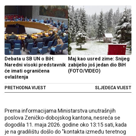
Debata u SB UN o BiH:
Maj kao usred zime: Snijeg
Naredni visoki predstavnik
zabijelio još jedan dio BiH
će imati ograničena
(FOTO/VIDEO)
ovlaštenja
PRETHODNA VIJEST
SLJEDEĆA VIJEST
Prema informacijama Ministarstva unutrašnjih
poslova Zeničko-dobojskog kantona, nesreća se
dogodila 11. maja 2026. godine oko 13:15 sati, kada
je na gradilištu došlo do "kontakta između teretnog