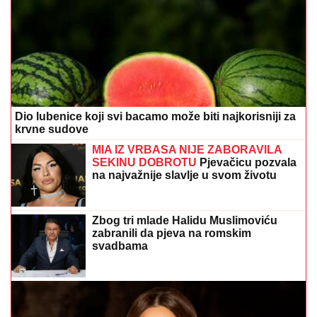
Dio lubenice koji svi bacamo može biti najkorisniji za
krvne sudove
MIA IZ VRBASA NIJE ZABORAVILA
SEKINU DOBROTU
Pjevačicu pozvala
na najvažnije slavlje u svom životu
Zbog tri mlade Halidu Muslimoviću
zabranili da pjeva na romskim
svadbama