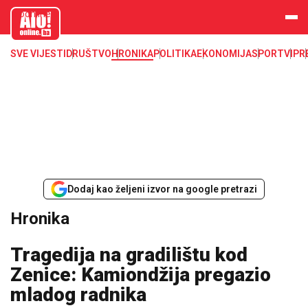
aloonline.b
a
SVE VIJESTI
DRUŠTVO
HRONIKA
POLITIKA
EKONOMIJA
SPORT
VIP
R
Dodaj kao željeni izvor na google pretrazi
Hronika
Tragedija na gradilištu kod
Zenice: Kamiondžija pregazio
mladog radnika