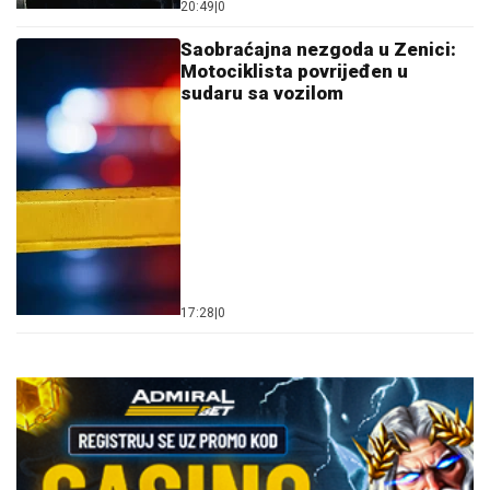
20:49
|
0
Saobraćajna nezgoda u Zenici:
Motociklista povrijeđen u
sudaru sa vozilom
17:28
|
0