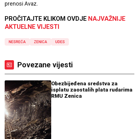
prenosi Avaz.
PROČITAJTE KLIKOM OVDJE
NAJVAŽNIJE
AKTUELNE VIJESTI
NESREĆA
ZENICA
UDES
Povezane vijesti
Obezbijeđena sredstva za
isplatu zaostalih plata rudarima
RMU Zenica