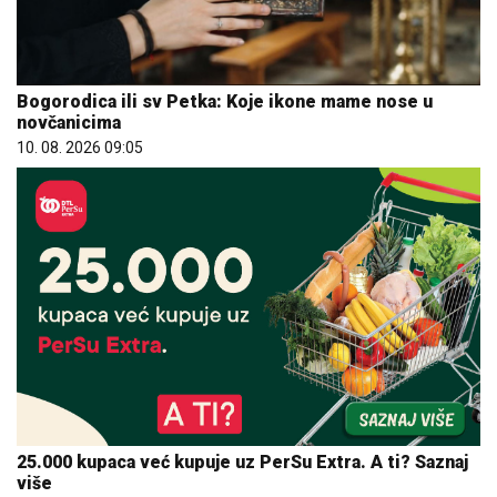
Bogorodica ili sv Petka: Koje ikone mame nose u
novčanicima
10. 08. 2026 09:05
25.000 kupaca već kupuje uz PerSu Extra. A ti? Saznaj
više