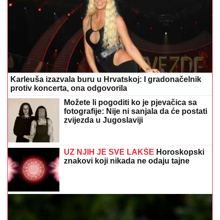
Karleuša izazvala buru u Hrvatskoj: I gradonačelnik
protiv koncerta, ona odgovorila
Možete li pogoditi ko je pjevačica sa
fotografije: Nije ni sanjala da će postati
zvijezda u Jugoslaviji
UZ NJIH JE SVE LAKŠE
Horoskopski
znakovi koji nikada ne odaju tajne