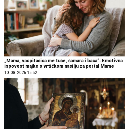
„Mama, vaspitačica me tuče, šamara i baca“: Emotivna
ispovest majke o vrtićkom nasilju za portal Mame
10. 08. 2026 15:52