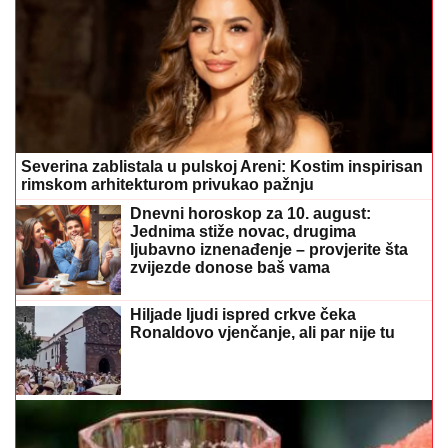
Severina zablistala u pulskoj Areni: Kostim inspirisan
rimskom arhitekturom privukao pažnju
Dnevni horoskop za 10. august:
Jednima stiže novac, drugima
ljubavno iznenađenje – provjerite šta
zvijezde donose baš vama
Hiljade ljudi ispred crkve čeka
Ronaldovo vjenčanje, ali par nije tu