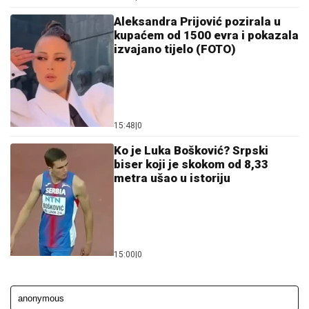
Aleksandra Prijović pozirala u
kupaćem od 1500 evra i pokazala
izvajano tijelo (FOTO)
15:48
|
0
Ko je Luka Bošković? Srpski
biser koji je skokom od 8,33
metra ušao u istoriju
15:00
|
0