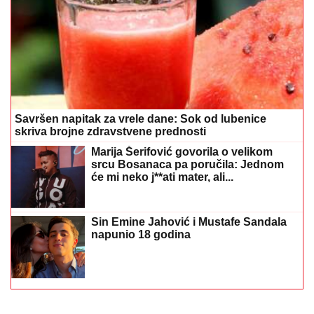
Savršen napitak za vrele dane: Sok od lubenice
skriva brojne zdravstvene prednosti
Marija Šerifović govorila o velikom
srcu Bosanaca pa poručila: Jednom
će mi neko j**ati mater, ali...
Sin Emine Jahović i Mustafe Sandala
napunio 18 godina