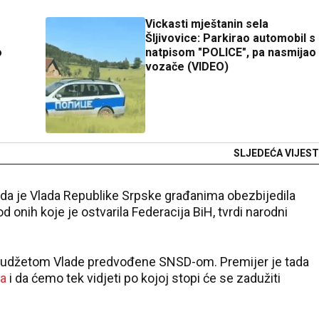
Vickasti mještanin sela
Šljivovice: Parkirao automobil s
o
natpisom "POLICE", pa nasmijao
vozače (VIDEO)
SLJEDEĆA VIJEST
 da je Vlada Republike Srpske građanima obezbijedila
 onih koje je ostvarila Federacija BiH, tvrdi narodni
 budžetom Vlade predvođene SNSD-om. Premijer je tada
la
i da ćemo tek vidjeti po kojoj stopi će se zadužiti