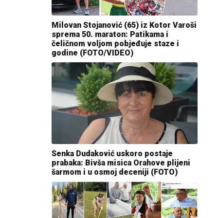
Milovan Stojanović (65) iz Kotor Varoši
sprema 50. maraton: Patikama i
čeličnom voljom pobjeđuje staze i
godine (FOTO/VIDEO)
Senka Dudaković uskoro postaje
prabaka: Bivša misica Orahove plijeni
šarmom i u osmoj deceniji (FOTO)