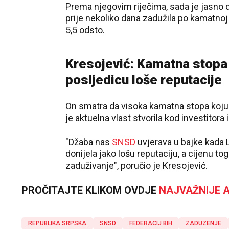
Prema njegovim riječima, sada je jasno d
prije nekoliko dana zadužila po kamatnoj 
5,5 odsto.
Kresojević: Kamatna stopa 
posljedicu loše reputacije
On smatra da visoka kamatna stopa koju 
je aktuelna vlast stvorila kod investitora i
"Džaba nas
SNSD
uvjerava u bajke kada
donijela jako lošu reputaciju, a cijenu t
zaduživanje", poručio je Kresojević.
PROČITAJTE KLIKOM OVDJE
NAJVAŽNIJE A
REPUBLIKA SRPSKA
SNSD
FEDERACIJ BIH
ZADUZENJE