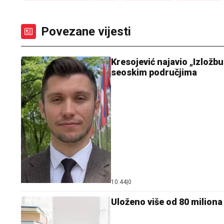
Povezane vijesti
Kresojević najavio „Izložb
seoskim područjima
10:44
|
0
Uloženo više od 80 miliona