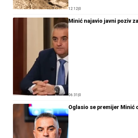
12:12
|
0
Minić najavio javni poziv 
06:31
|
0
Oglasio se premijer Minić