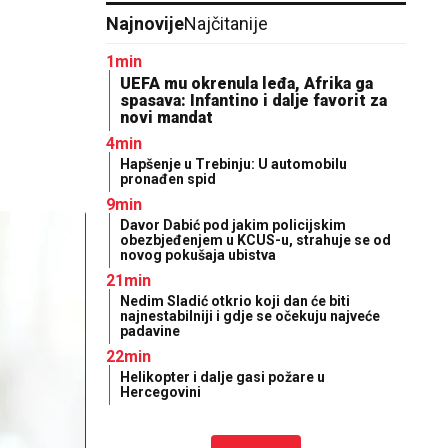
Najnovije
Najčitanije
1min
UEFA mu okrenula leđa, Afrika ga
spasava: Infantino i dalje favorit za
novi mandat
4min
Hapšenje u Trebinju: U automobilu
pronađen spid
9min
Davor Dabić pod jakim policijskim
obezbjeđenjem u KCUS-u, strahuje se od
novog pokušaja ubistva
21min
Nedim Sladić otkrio koji dan će biti
najnestabilniji i gdje se očekuju najveće
padavine
22min
Helikopter i dalje gasi požare u
Hercegovini