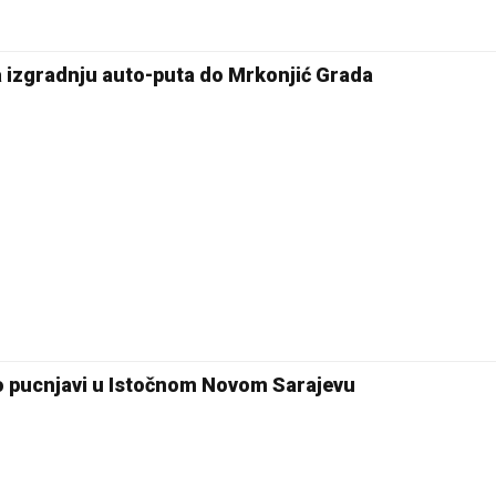
26 °C
za izgradnju auto-puta do Mrkonjić Grada
Pale
 o pucnjavi u Istočnom Novom Sarajevu