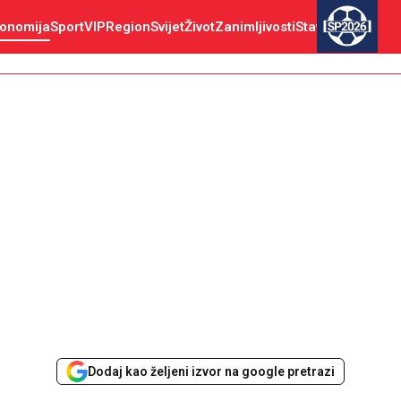
onomija
Sport
VIP
Region
Svijet
Život
Zanimljivosti
Stav
SP2026
Dodaj kao željeni izvor na google pretrazi