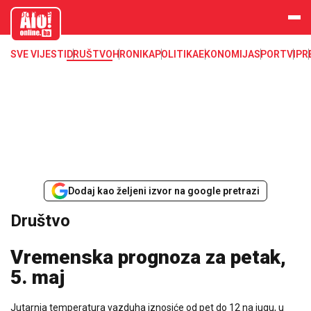
aloonline.b
a
SVE VIJESTI
DRUŠTVO
HRONIKA
POLITIKA
EKONOMIJA
SPORT
VIP
R
Dodaj kao željeni izvor na google pretrazi
Društvo
Vremenska prognoza za petak,
5. maj
Јutarnja temperatura vazduha iznosiće od pet do 12 na jugu, u