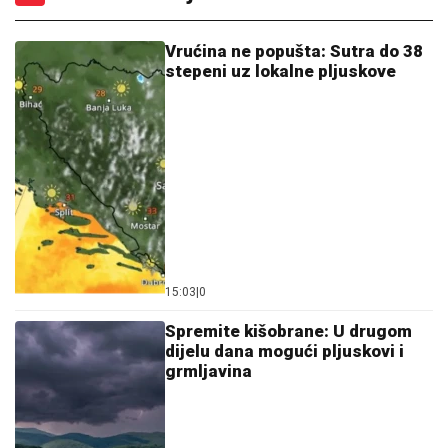
Vrućina ne popušta: Sutra do 38
stepeni uz lokalne pljuskove
15:03
|
0
Spremite kišobrane: U drugom
dijelu dana mogući pljuskovi i
grmljavina