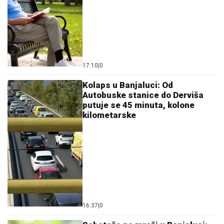
17:10
|
0
Kolaps u Banjaluci: Od
Autobuske stanice do Derviša
putuje se 45 minuta, kolone
kilometarske
16:37
|
0
Sabotaža na mreži u Banjaluci:
Nepoznate osobe ispustile vodu
iz rezervoara Rekavice