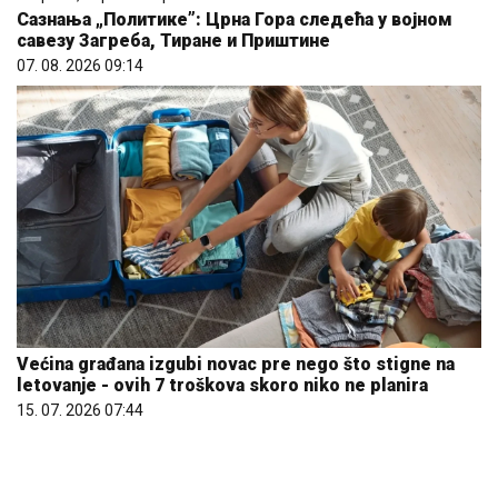
Сазнања „Политике”: Црна Гора следећа у војном
савезу Загреба, Тиране и Приштине
07. 08. 2026 09:14
Većina građana izgubi novac pre nego što stigne na
letovanje - ovih 7 troškova skoro niko ne planira
15. 07. 2026 07:44