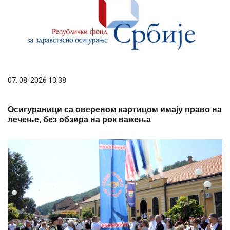
07. 08. 2026 13:38
Осигураници са овереном картицом имају право на
лечење, без обзира на рок важења
07. 08. 2026 11:39
Свечано отворен 65. Драгачевски сабор трубача у