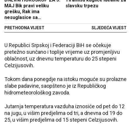
MAJ Bik pravi veliku
slavsku trpezu
grešku, Rak ima
nesuglasice sa
porodicom...
PRETHODNA VIJEST
SLJEDEĆA VIJEST
U Republici Srpskoj i Federaciji BiH se očekuje
pretežno sunčano i toplije vrijeme uz promjenljivu
oblačnost, uz dnevnu temperaturu do 25 stepeni
Celzijusovih.
Tokom dana ponegdje na istoku moguće su prolazne
slabe padavine, saopšteno je iz Republičkog
hidrometeorološkog zavoda.
Јutarnja temperatura vazduha iznosiće od pet do 12
na jugu, u višim predjelima od tri, a dnevna od 19 do
25, u višim predjelima od 15 stepeni Celzijusovih.