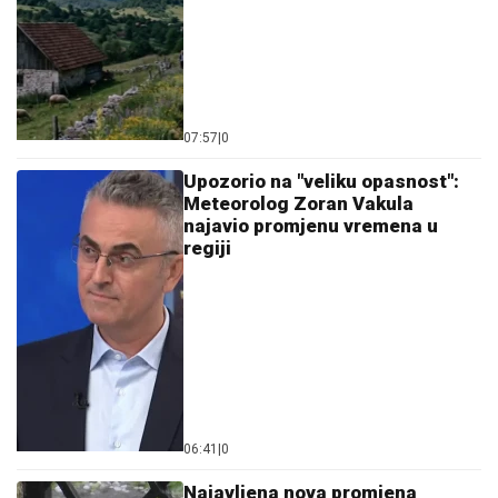
07:57
|
0
Upozorio na "veliku opasnost":
Meteorolog Zoran Vakula
najavio promjenu vremena u
regiji
06:41
|
0
Najavljena nova promjena