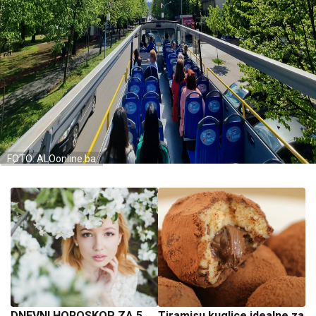
FOTO: ALOonline.ba
DNEVNI HOROSKOP ZA 5.
Tiramisu kuglice idealne za