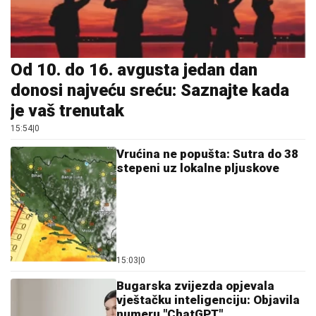
donosi najveću sreću: Saznajte kada
je vaš trenutak
15:54
|
0
Vrućina ne popušta: Sutra do 38
stepeni uz lokalne pljuskove
15:03
|
0
Bugarska zvijezda opjevala
vještačku inteligenciju: Objavila
numeru "ChatGPT"