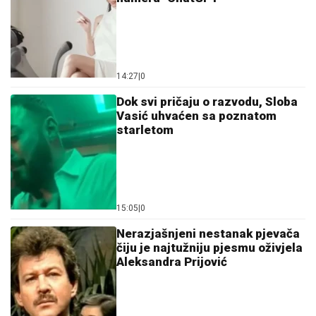
14:27
|
0
Dok svi pričaju o razvodu, Sloba
Vasić uhvaćen sa poznatom
starletom
15:05
|
0
Nerazjašnjeni nestanak pjevača
čiju je najtužniju pjesmu oživjela
Aleksandra Prijović
13:59
|
0
Kako je izveden “transfer vijeka”
na Crnom moru: Odakle