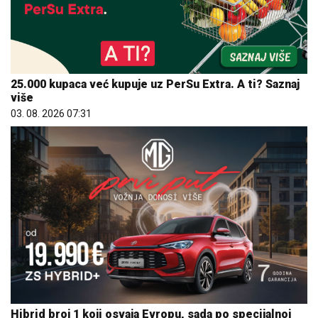
25.000 kupaca već kupuje uz PerSu Extra. A ti? Saznaj
više
03. 08. 2026 07:31
Hibrid broj 1 koji osvaja Evropu, sada po specijalnoj
akcijskoj ceni od 19.990€ do 31.8.
03. 08. 2026 13:23