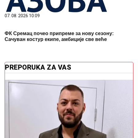
ФК Сремац почео припреме за нову сезону:
Сачуван костур екипе, амбиције све веће
PREPORUKA ZA VAS
(FOTO)
Zajedno ispod šatora: Dok svi BRUJE O
RAZVODU, Sloba Vasić uhvaćen sa starletom
(VIDEO)
"Bolje da budu šlank, nego
debeli" Dara Bubamara iznenadila