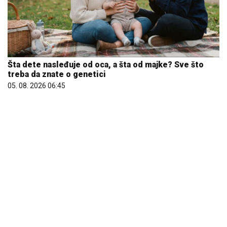
Šta dete nasleđuje od oca, a šta od majke? Sve što
treba da znate o genetici
05. 08. 2026 06:45
Letnje večeri u gradu više nisu rezervisane za vikend:
Zašto sve više ljudi bira večeru koja se spontano
pretvori u druženje
23. 07. 2026 12:47