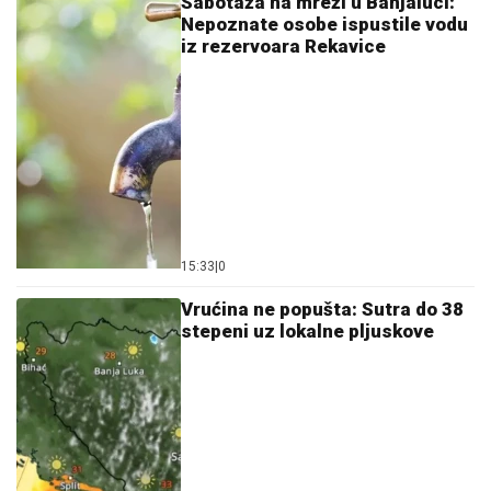
15:33
|
0
Vrućina ne popušta: Sutra do 38
stepeni uz lokalne pljuskove
15:03
|
0