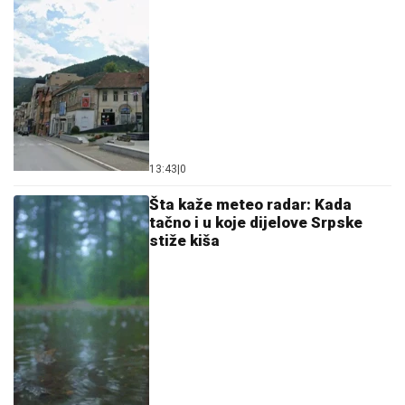
13:43
|
0
Šta kaže meteo radar: Kada
tačno i u koje dijelove Srpske
stiže kiša
13:33
|
0
Presušila pritoka Vrbasa:
Masovni pomor ribe na ušću
Turjanice (VIDEO)