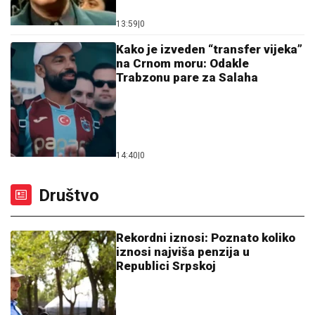
Trabzonu pare za Salaha
14:40
|
0
Društvo
Rekordni iznosi: Poznato koliko
iznosi najviša penzija u
Republici Srpskoj