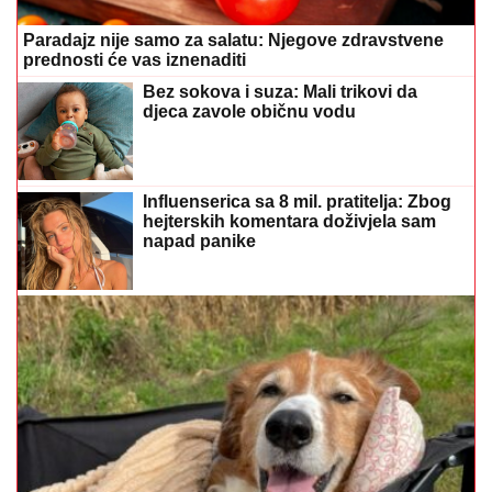
Influenserica sa 8 mil. pratitelja: Zbog
hejterskih komentara doživjela sam
napad panike
Ovo su znakovi da vaš pas možda pati od artritisa
Automobil potpuno uništen: Tea
Tairović sa suprugom doživjela