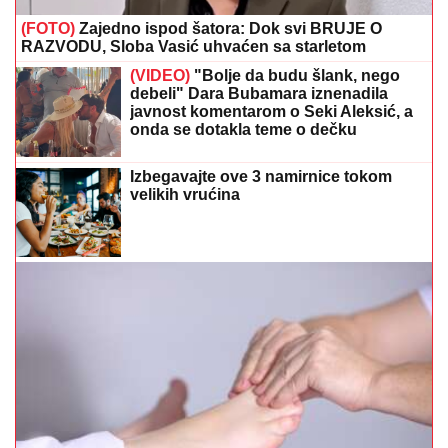
javnost komentarom o Seki Aleksić, a
onda se dotakla teme o dečku
Izbegavajte ove 3 namirnice tokom
velikih vrućina
Otečena stopala ljeti nisu uvijek od vrućine: Jedna
namirnica često pravi problem
S koliko se mjeseci bebe mogu kupati
u moru? Pedijatri imaju savjete