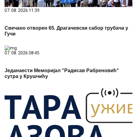
Гучи
07. 08. 2026 08:45
Једанаести Меморијал "Радисав Рабреновић"
сутра у Крушчићу
07. 08. 2026 10:09