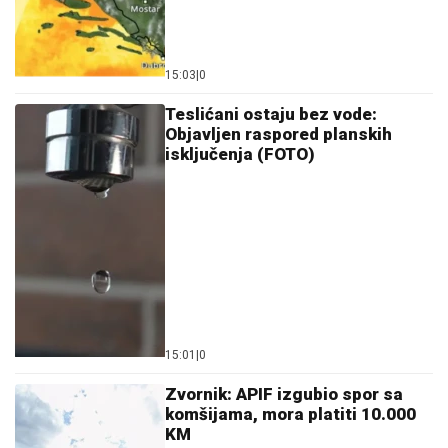
Teslićani ostaju bez vode:
Objavljen raspored planskih
isključenja (FOTO)
15:01
|
0
Zvornik: APIF izgubio spor sa
komšijama, mora platiti 10.000
KM