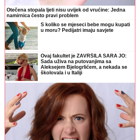
Ovaj fakultet je ZAVRŠILA SARA JO:
Sada uživa na putovanjima sa
Aleksejem Bjelogrlićem, a nekada se
školovala i u Italiji
Psihološki savjeti koji uklanjaju bijes za nekoliko
minuta
Pokrenuta peticija za zabranu
koncerta Dine Merlina u Kraljevu