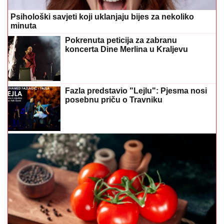
Fazla predstavio "Lejlu": Pjesma nosi
posebnu priču o Travniku
Paradajz nije samo za salatu: Njegove zdravstvene
prednosti će vas iznenaditi
Bez sokova i suza: Mali trikovi da
djeca zavole običnu vodu