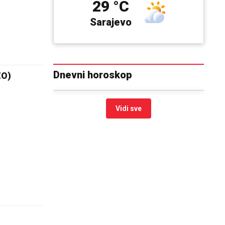
29 °C
Sarajevo
Dnevni horoskop
EO)
Vidi sve