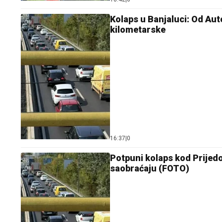
Kolaps u Banjaluci: Od Aut
kilometarske
16:37
|
0
Potpuni kolaps kod Prijedo
saobraćaju (FOTO)