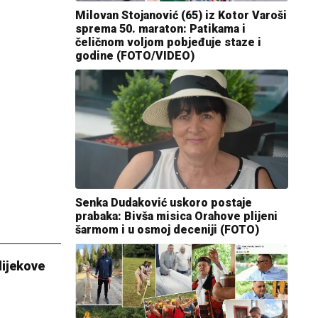
Milovan Stojanović (65) iz Kotor Varoši
sprema 50. maraton: Patikama i
čeličnom voljom pobjeđuje staze i
godine (FOTO/VIDEO)
Senka Dudaković uskoro postaje
prabaka: Bivša misica Orahove plijeni
šarmom i u osmoj deceniji (FOTO)
lijekove