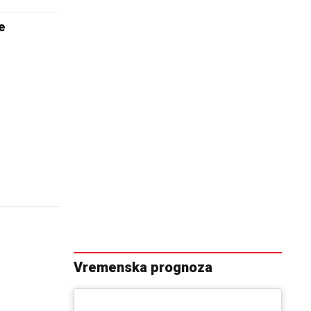
e
u
Vremenska prognoza