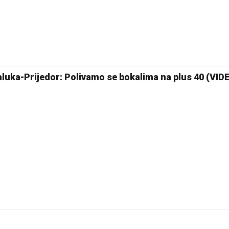
25 °C
Pale
jaluka-Prijedor: Polivamo se bokalima na plus 40 (VID