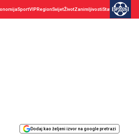
onomija
Sport
VIP
Region
Svijet
Život
Zanimljivosti
Stav
SP2026
Dodaj kao željeni izvor na google pretrazi