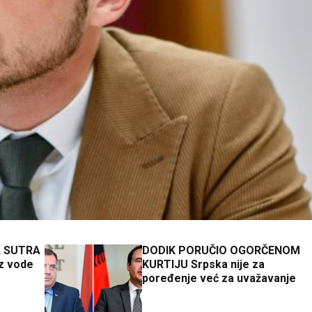
A SUTRA
DODIK PORUČIO OGORČENOM
ez vode
KURTIJU Srpska nije za
poređenje već za uvažavanje