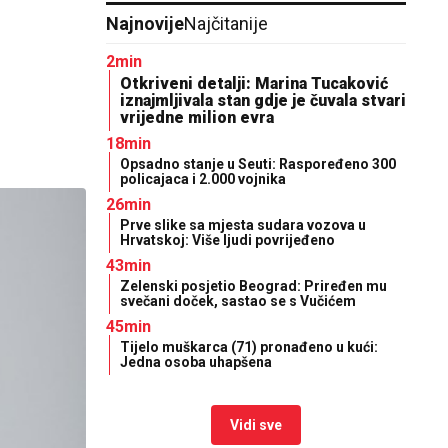
Najnovije
Najčitanije
2min
Otkriveni detalji: Marina Tucaković
iznajmljivala stan gdje je čuvala stvari
vrijedne milion evra
18min
Opsadno stanje u Seuti: Raspoređeno 300
policajaca i 2.000 vojnika
26min
Prve slike sa mjesta sudara vozova u
Hrvatskoj: Više ljudi povrijeđeno
43min
Zelenski posjetio Beograd: Priređen mu
svečani doček, sastao se s Vučićem
45min
Tijelo muškarca (71) pronađeno u kući:
Jedna osoba uhapšena
Vidi sve