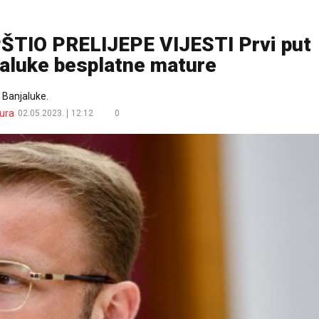
IO PRELIJEPE VIJESTI Prvi put
njaluke besplatne mature
 Banjaluke.
ura
02.05.2023.
12:12
0