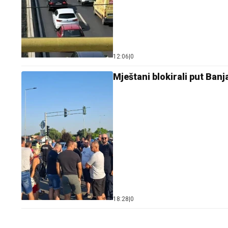
12:06
|
0
Mještani blokirali put Ban
18:28
|
0