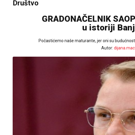
Društvo
GRADONAČELNIK SAOPŠT
u istoriji Ba
Počastićemo naše maturante, jer oni su budućnost
Autor:
dijana.mac