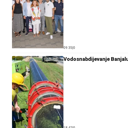
09:35
|
0
Vodosnabdijevanje Banjal
18:42
|
0