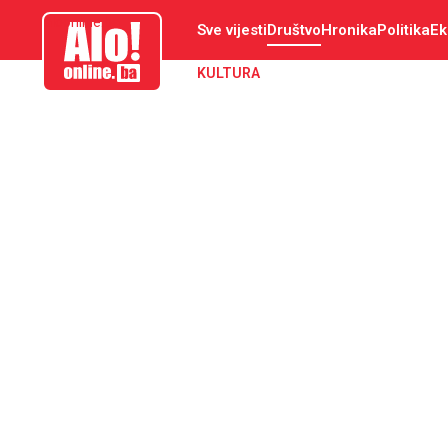
aloonline.ba
Sve vijesti
Društvo
Hronika
Politika
Ek
KULTURA