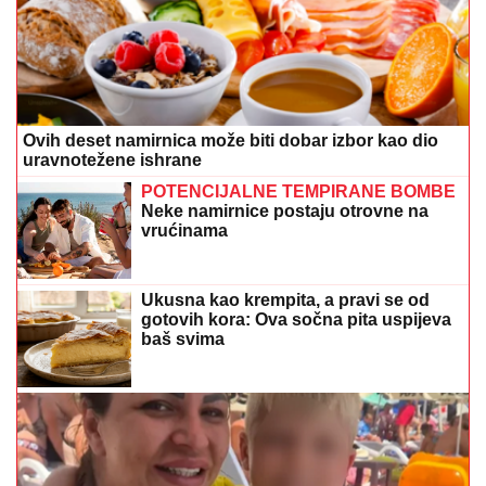
Ovih deset namirnica može biti dobar izbor kao dio
uravnotežene ishrane
POTENCIJALNE TEMPIRANE BOMBE
Neke namirnice postaju otrovne na
vrućinama
Ukusna kao krempita, a pravi se od
gotovih kora: Ova sočna pita uspijeva
baš svima