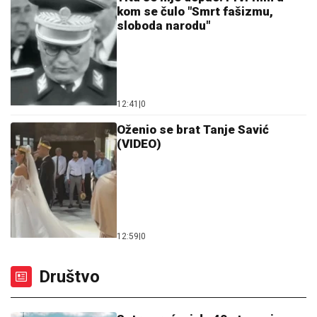
12:41
|
0
Oženio se brat Tanje Savić
(VIDEO)
12:59
|
0
Društvo
Sutra vruće, i do 40 stepeni
Celzijusovih