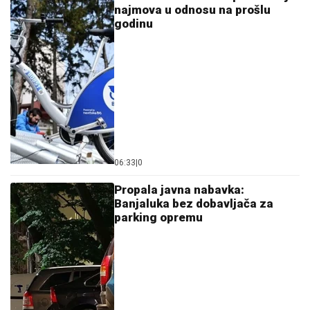
najmova u odnosu na prošlu
godinu
06:33
|
0
Propala javna nabavka:
Banjaluka bez dobavljača za
parking opremu