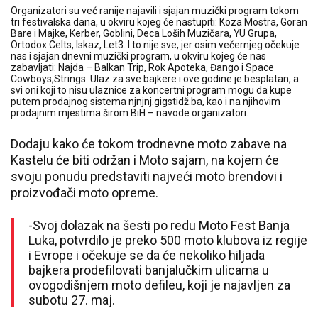
Organizatori su već ranije najavili i sjajan muzički program tokom
tri festivalska dana, u okviru kojeg će nastupiti: Koza Mostra, Goran
Bare i Majke, Kerber, Goblini, Deca Loših Muzičara, YU Grupa,
Ortodox Celts, Iskaz, Let3. I to nije sve, jer osim večernjeg očekuje
nas i sjajan dnevni muzički program, u okviru kojeg će nas
zabavljati: Najda – Balkan Trip, Rok Apoteka, Đango i Space
Cowboys,Strings. Ulaz za sve bajkere i ove godine je besplatan, a
svi oni koji to nisu ulaznice za koncertni program mogu da kupe
putem prodajnog sistema njnjnj.gigstidž.ba, kao i na njihovim
prodajnim mjestima širom BiH – navode organizatori.
Dodaju kako će tokom trodnevne moto zabave na
Kastelu će biti održan i Moto sajam, na kojem će
svoju ponudu predstaviti najveći moto brendovi i
proizvođači moto opreme.
-Svoj dolazak na šesti po redu Moto Fest Banja
Luka, potvrdilo je preko 500 moto klubova iz regije
i Evrope i očekuje se da će nekoliko hiljada
bajkera prodefilovati banjalučkim ulicama u
ovogodišnjem moto defileu, koji je najavljen za
subotu 27. maj.