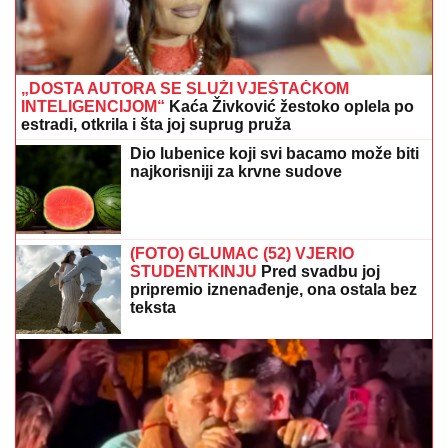
„DOSTA AUTORA SE SLUŽI VJEŠTAČKOM
INTELIGENCIJOM“
Kaća Živković žestoko oplela po
estradi, otkrila i šta joj suprug pruža
Dio lubenice koji svi bacamo može biti
najkorisniji za krvne sudove
(FOTO) GLUMAC (52) VJERIO
STUDENTKINJU
Pred svadbu joj
pripremio iznenađenje, ona ostala bez
teksta