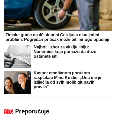
Zimske gume na 40 stepeni Celzijusa nisu jedini
problem: Pogrešan pritisak može biti mnogo opasniji
Najbolji izbor za vitkiju liniju:
Namirnice koje pomažu da duže
ostanete siti
Kasper emotivnom porukom
rasplakao Minu Kostić: „Ona me je
izliječila od svih mojih glupavih
pravila“
Preporučuje