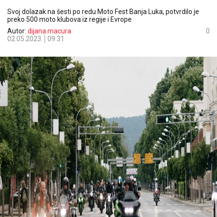
Svoj dolazak na šesti po redu Moto Fest Banja Luka, potvrdilo je
preko 500 moto klubova iz regije i Evrope
Autor:
dijana.macura
0
02.05.2023.
09:31