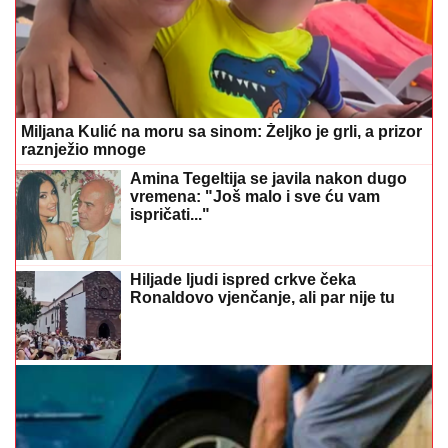
Miljana Kulić na moru sa sinom: Željko je grli, a prizor
raznježio mnoge
Amina Tegeltija se javila nakon dugo
vremena: "Još malo i sve ću vam
ispričati..."
Hiljade ljudi ispred crkve čeka
Ronaldovo vjenčanje, ali par nije tu