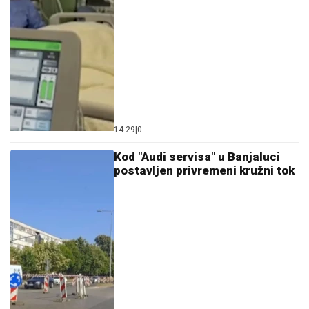
14:29
|
0
Kod "Audi servisa" u Banjaluci
postavljen privremeni kružni tok
14:09
|
0