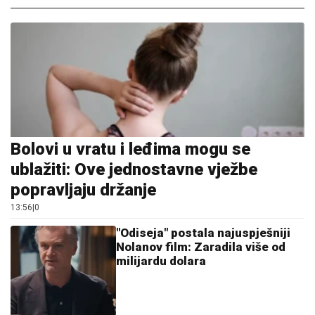
Bolovi u vratu i leđima mogu se
ublažiti: Ove jednostavne vježbe
popravljaju držanje
13:56
|
0
"Odiseja" postala najuspješniji
Nolanov film: Zaradila više od
milijardu dolara
13:25
|
0