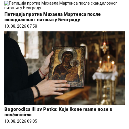
Петиција против Михаела Мартенса после
скандалозног питања у Београду
10. 08. 2026 07:58
Bogorodica ili sv Petka: Koje ikone mame nose u
novčanicima
10. 08. 2026 09:05