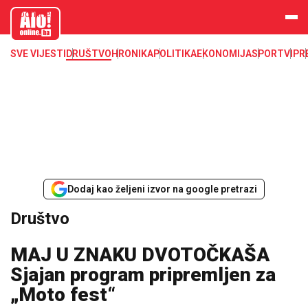
aloonline.b
a
SVE VIJESTI
DRUŠTVO
HRONIKA
POLITIKA
EKONOMIJA
SPORT
VIP
R
Dodaj kao željeni izvor na google pretrazi
Društvo
MAJ U ZNAKU DVOTOČKAŠA
Sjajan program pripremljen za
„Moto fest“