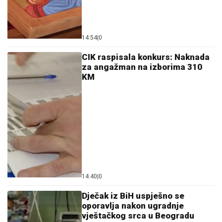
14:54
|
0
CIK raspisala konkurs: Naknada
za angažman na izborima 310
KM
14:40
|
0
Dječak iz BiH uspješno se
oporavlja nakon ugradnje
vještačkog srca u Beogradu