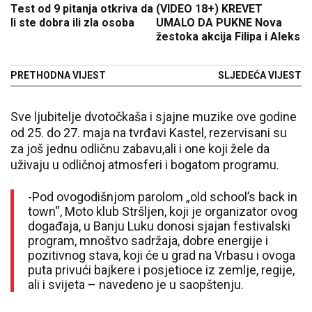
Test od 9 pitanja otkriva da
(VIDEO 18+) KREVET
li ste dobra ili zla osoba
UMALO DA PUKNE Nova
žestoka akcija Filipa i Aleks
PRETHODNA VIJEST
SLJEDEĆA VIJEST
Sve ljubitelje dvotočkaša i sjajne muzike ove godine
od 25. do 27. maja na tvrđavi Kastel, rezervisani su
za još jednu odličnu zabavu,ali i one koji žele da
uživaju u odličnoj atmosferi i bogatom programu.
-Pod ovogodišnjom parolom „old school’s back in
town“, Moto klub Stršljen, koji je organizator ovog
događaja, u Banju Luku donosi sjajan festivalski
program, mnoštvo sadržaja, dobre energije i
pozitivnog stava, koji će u grad na Vrbasu i ovoga
puta privući bajkere i posjetioce iz zemlje, regije,
ali i svijeta – navedeno je u saopštenju.