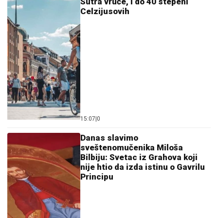
15:07
|
0
Danas slavimo
sveštenomučenika Miloša
Bilbiju: Svetac iz Grahova koji
nije htio da izda istinu o Gavrilu
Principu