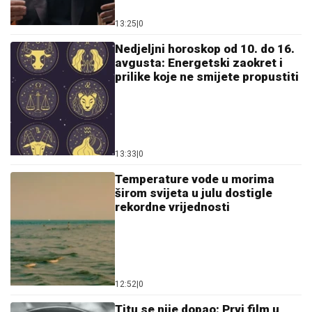
Nedjeljni horoskop od 10. do 16.
avgusta: Energetski zaokret i
prilike koje ne smijete propustiti
13:33
|
0
Temperature vode u morima
širom svijeta u julu dostigle
rekordne vrijednosti
12:52
|
0
Titu se nije dopao: Prvi film u
kom se čulo "Smrt fašizmu,
sloboda narodu"