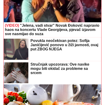
(VIDEO)
"Jelena, vadi stvar" Novak Đoković napravio
haos na koncertu Vlade Georgijeva, pjevač izjavom
sve nasmijao do suza
Povukla neočekivan potez: Sofija
Janićijević ponovo u žiži javnosti, ovaj
put ZBOG NJEGA
Stručnjak upozorava: Ove navike
mogu biti okidač za probleme sa
srcem