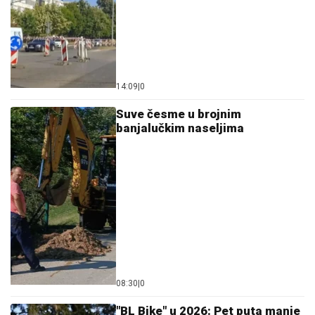
14:09
|
0
Suve česme u brojnim
banjalučkim naseljima
08:30
|
0
"BL Bike" u 2026: Pet puta manje