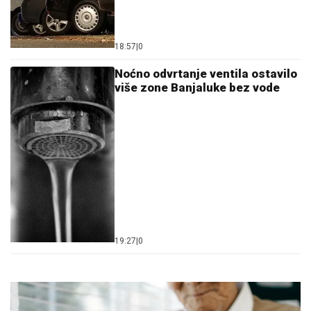
18:57
|
0
Noćno odvrtanje ventila ostavilo
više zone Banjaluke bez vode
19:27
|
0