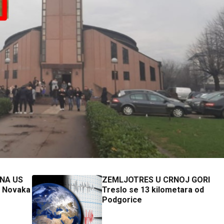
NA US
ZEMLJOTRES U CRNOJ GORI
a Novaka
Treslo se 13 kilometara od
Podgorice