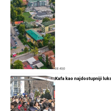
08:40
|
0
Kafa kao najdostupniji luks