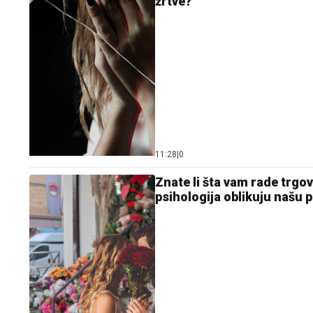
žrtve?
11:28
|
0
Znate li šta vam rade trgo
psihologija oblikuju našu p