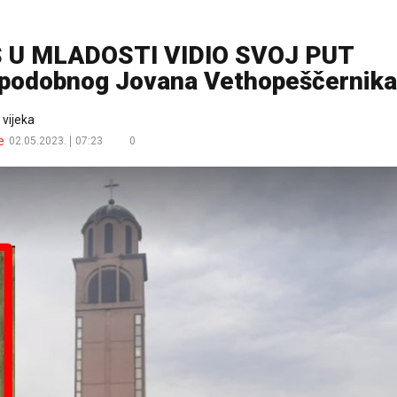
Š U MLADOSTI VIDIO SVOJ PUT
repodobnog Jovana Vethopeščernika
 vijeka
e
02.05.2023.
07:23
0