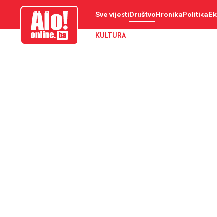
aloonline.ba
Sve vijesti
Društvo
Hronika
Politika
Ek
KULTURA