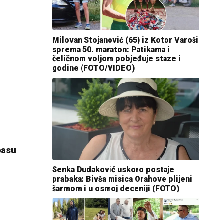
Milovan Stojanović (65) iz Kotor Varoši
sprema 50. maraton: Patikama i
čeličnom voljom pobjeđuje staze i
godine (FOTO/VIDEO)
basu
Senka Dudaković uskoro postaje
prabaka: Bivša misica Orahove plijeni
šarmom i u osmoj deceniji (FOTO)