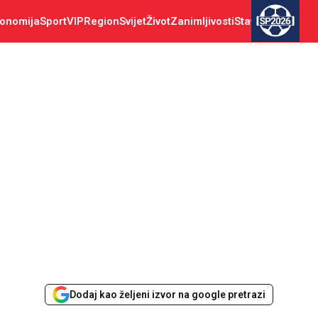
onomija
Sport
VIP
Region
Svijet
Život
Zanimljivosti
Stav
SP2026
Dodaj kao željeni izvor na google pretrazi