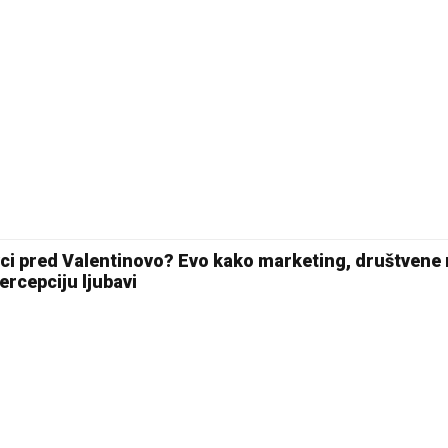
21 °C
Pale
vci pred Valentinovo? Evo kako marketing, društvene 
ercepciju ljubavi