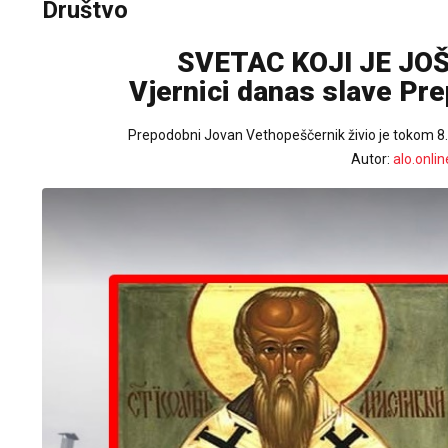
Društvo
SVETAC KOJI JE JO
Vjernici danas slave P
Prepodobni Jovan Vethopeščernik živio je tokom 8.
Autor:
alo.onlin