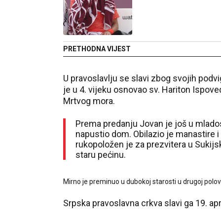
PRETHODNA VIJEST
U pravoslavlju se slavi zbog svojih podvig
je u 4. vijeku osnovao sv. Hariton Ispove
Mrtvog mora.
Prema predanju Jovan je još u mladost
napustio dom. Obilazio je manastire 
rukopoložen je za prezvitera u Sukijsk
staru pećinu.
Mirno je preminuo u dubokoj starosti u drugoj polovin
Srpska pravoslavna crkva slavi ga 19. ap