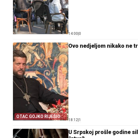
14:00
|
0
Ovo nedjeljom nikako ne tr
OTAC GOJKO RIJEŠIO
18:12
|
1
VJEČITU DILEMU
U Srpskoj prošle godine sil