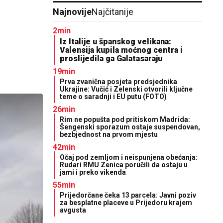
Najnovije
Najčitanije
2min
Iz Italije u španskog velikana:
Valensija kupila moćnog centra i
proslijedila ga Galatasaraju
19min
Prva zvanična posjeta predsjednika
Ukrajine: Vučić i Zelenski otvorili ključne
teme o saradnji i EU putu (FOTO)
26min
Rim ne popušta pod pritiskom Madrida:
Šengenski sporazum ostaje suspendovan,
bezbjednost na prvom mjestu
42min
Očaj pod zemljom i neispunjena obećanja:
Rudari RMU Zenica poručili da ostaju u
jami i preko vikenda
55min
Prijedorčane čeka 13 parcela: Javni poziv
za besplatne placeve u Prijedoru krajem
avgusta