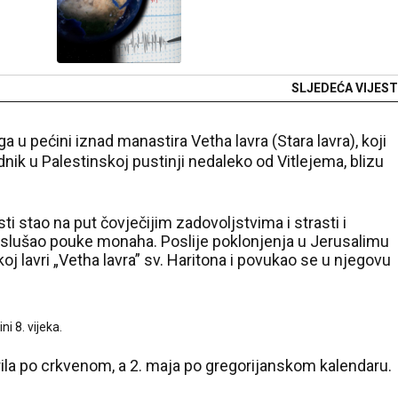
SLJEDEĆA VIJEST
a u pećini iznad manastira Vetha lavra (Stara lavra), koji
dnik u Palestinskoj pustinji nedaleko od Vitlejema, blizu
i stao na put čovječijim zadovoljstvima i strasti i
i slušao pouke monaha. Poslije poklonjenja u Jerusalimu
oj lavri „Vetha lavra” sv. Haritona i povukao se u njegovu
i 8. vijeka.
rila po crkvenom, a 2. maja po gregorijanskom kalendaru.