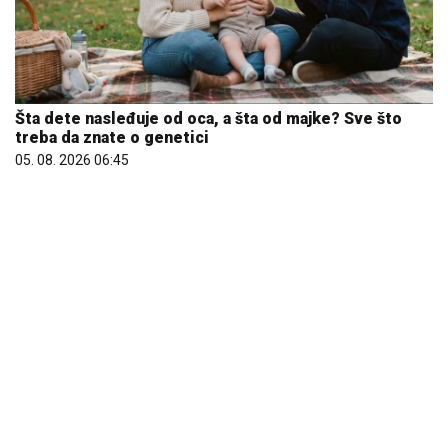
Šta dete nasleđuje od oca, a šta od majke? Sve što
treba da znate o genetici
05. 08. 2026 06:45
Većina građana izgubi novac pre nego što stigne na
letovanje - ovih 7 troškova skoro niko ne planira