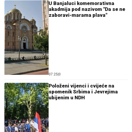
U Banjaluci komemorativna
akadmija pod nazivom "Da se ne
zaboravi-marama plava"
07:25
|
0
Položeni vijenci i cvijeće na
spomenik Srbima i Jevrejima
ubijenim u NDH