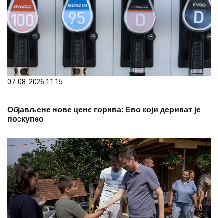
07. 08. 2026 11:15
Објављене нове цене горива: Ево који дериват је
поскупео
07. 08. 2026 11:20
Ово нема у Француској, све је прелепо: Дошли из
Париза и одушевили се српским селом – до
Бесеровине у срцу Таре сада стигао и асфалт