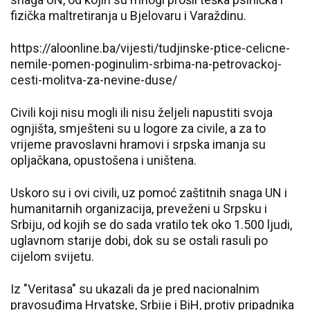
fizička maltretiranja u Bjelovaru i Varaždinu.
https://aloonline.ba/vijesti/tudjinske-ptice-celicne-
nemile-pomen-poginulim-srbima-na-petrovackoj-
cesti-molitva-za-nevine-duse/
Civili koji nisu mogli ili nisu željeli napustiti svoja
ognjišta, smješteni su u logore za civile, a za to
vrijeme pravoslavni hramovi i srpska imanja su
opljačkana, opustošena i uništena.
Uskoro su i ovi civili, uz pomoć zaštitnih snaga UN i
humanitarnih organizacija, preveženi u Srpsku i
Srbiju, od kojih se do sada vratilo tek oko 1.500 ljudi,
uglavnom starije dobi, dok su se ostali rasuli po
cijelom svijetu.
Iz "Veritasa" su ukazali da je pred nacionalnim
pravosuđima Hrvatske, Srbije i BiH, protiv pripadnika