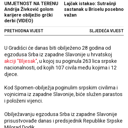
UMJETNOST NA TERENU
Lajčak istakao: Sutrašnji
Andrija Živković golom
sastanak u Briselu posebno
karijere obilježio grčki
važan
derbi (VIDEO)
PRETHODNA VIJEST
SLJEDEĆA VIJEST
U Gradišci će danas biti obilježeno 28 godina od
egzodusa Srba iz zapadne Slavonije u hrvatskoj
akciji "Bljesak"
, u kojoj su poginula 263 lica srpske
nacionalnosti, od kojih 107 civila među kojima i 12
djece.
Kod Spomen-obilježja poginulim srpskim civilima i
vojnicima iz zapadne Slavonije, biće služen parastos
i položeni vijenci.
Obilježavanju egzodusa Srba iz zapadne Slavonije
prisustvovađe danas i predsjednik Republike Srpske
Milorad Dodik.