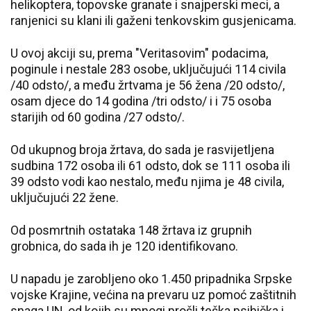
helikoptera, topovske granate i snajperski meci, a
ranjenici su klani ili gaženi tenkovskim gusjenicama.
U ovoj akciji su, prema "Veritasovim" podacima,
poginule i nestale 283 osobe, uključujući 114 civila
/40 odsto/, a među žrtvama je 56 žena /20 odsto/,
osam djece do 14 godina /tri odsto/ i i 75 osoba
starijih od 60 godina /27 odsto/.
Od ukupnog broja žrtava, do sada je rasvijetljena
sudbina 172 osoba ili 61 odsto, dok se 111 osoba ili
39 odsto vodi kao nestalo, među njima je 48 civila,
uključujući 22 žene.
Od posmrtnih ostataka 148 žrtava iz grupnih
grobnica, do sada ih je 120 identifikovano.
U napadu je zarobljeno oko 1.450 pripadnika Srpske
vojske Krajine, većina na prevaru uz pomoć zaštitnih
snaga UN, od kojih su mnogi prošli teška psihička i