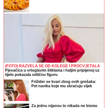
(FOTO) RAZVELA SE OD KOLEGE I PROCVJETALA
Pjevačica u vrtoglavim štiklama i haljini pripijenoj uz
tijelo pokazala odličnu figuru
Frižider se kvari zbog ovih grešaka:
Pet navika koje mu skraćuju vijek
Za jednu nijansu to nikada ne bismo
rekli: Stilisti kažu da 3 boje TREBA DA
NOSIMO kada smo umorni