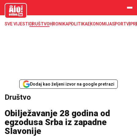
aloonline.b
a
SVE VIJESTI
DRUŠTVO
HRONIKA
POLITIKA
EKONOMIJA
SPORT
VIP
R
Dodaj kao željeni izvor na google pretrazi
Društvo
Obilježavanje 28 godina od
egzodusa Srba iz zapadne
Slavonije