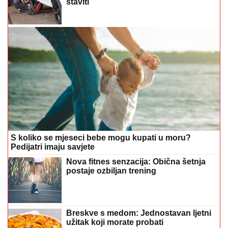
S koliko se mjeseci bebe mogu kupati u moru?
Pedijatri imaju savjete
Nova fitnes senzacija: Obična šetnja
postaje ozbiljan trening
Breskve s medom: Jednostavan ljetni
užitak koji morate probati