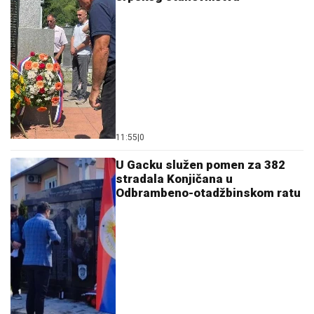
11:55
|
0
U Gacku služen pomen za 382
stradala Konjičana u
Odbrambeno-otadžbinskom ratu