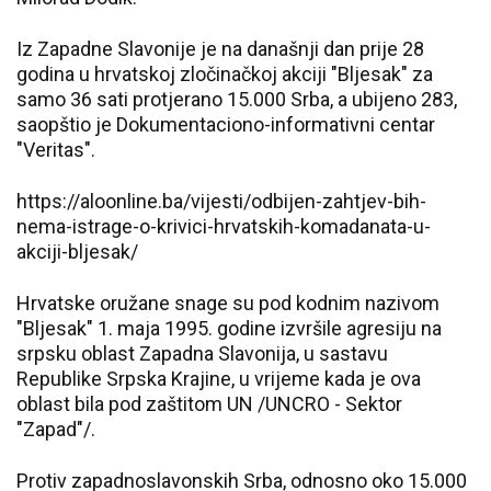
Iz Zapadne Slavonije je na današnji dan prije 28
godina u hrvatskoj zločinačkoj akciji "Bljesak" za
samo 36 sati protjerano 15.000 Srba, a ubijeno 283,
saopštio je Dokumentaciono-informativni centar
"Veritas".
https://aloonline.ba/vijesti/odbijen-zahtjev-bih-
nema-istrage-o-krivici-hrvatskih-komadanata-u-
akciji-bljesak/
Hrvatske oružane snage su pod kodnim nazivom
"Bljesak" 1. maja 1995. godine izvršile agresiju na
srpsku oblast Zapadna Slavonija, u sastavu
Republike Srpska Krajine, u vrijeme kada je ova
oblast bila pod zaštitom UN /UNCRO - Sektor
"Zapad"/.
Protiv zapadnoslavonskih Srba, odnosno oko 15.000