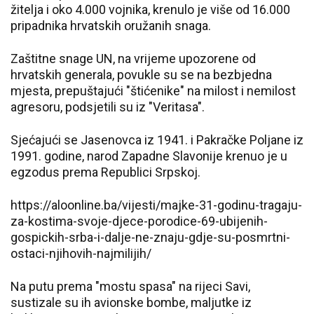
žitelja i oko 4.000 vojnika, krenulo je više od 16.000
pripadnika hrvatskih oružanih snaga.
Zaštitne snage UN, na vrijeme upozorene od
hrvatskih generala, povukle su se na bezbjedna
mjesta, prepuštajući "štićenike" na milost i nemilost
agresoru, podsjetili su iz "Veritasa".
Sjećajući se Jasenovca iz 1941. i Pakračke Poljane iz
1991. godine, narod Zapadne Slavonije krenuo je u
egzodus prema Republici Srpskoj.
https://aloonline.ba/vijesti/majke-31-godinu-tragaju-
za-kostima-svoje-djece-porodice-69-ubijenih-
gospickih-srba-i-dalje-ne-znaju-gdje-su-posmrtni-
ostaci-njihovih-najmilijih/
Na putu prema "mostu spasa" na rijeci Savi,
sustizale su ih avionske bombe, maljutke iz