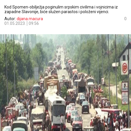
Kod Spomen-obilježja poginulim srpskim civilima i vojnicima iz
zapadne Slavonije, biće služen parastos i položeni vijenci.
Autor:
dijana.macura
0
01.05.2023.
09:56