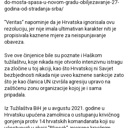
do-mosta-spasa-u-novom-gradu-obiljezavanje-27-
godina-od-stradanja-srba/
"Veritas" napominje da je Hrvatska ignorisala ovu
rezoluciju, jer nije imala ultimativan karakter niti je
propisivala kaznene mjere za neispunjavanje
obaveza.
Sve ove činjenice bile su poznate i Haškom
tužilaštvu, koje nikada nije otvorilo intenzivnu istragu
za zločine u toj akciji, kao što Hrvatskoj ni Savjet
bezbjednosti nikada nije uveo kaznene sankcije zato
što je kao članica UN izvršila agresiju upravo na
zaštićenu zonu organizacije kojoj je i sama
pripadala.
Iz Tužilaštva BiH je u avgustu 2021. godine u
Hrvatsku upućena zamolnica o ustupanju krivičnog
gonjenja protiv 14 hrvatskih komandanata koji su
učestvovali u akciji "Bljesak", inicirano krivičnim