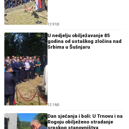
12:01
|
0
U nedjelju obilježavanje 85
godina od ustaškog zločina nad
Srbima u Šušnjaru
12:19
|
0
Dan sjećanja i boli: U Trnovu i na
Rogoju obilježeno stradanje
srpskog stanovništva