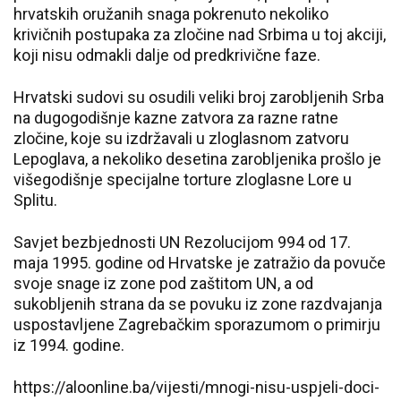
hrvatskih oružanih snaga pokrenuto nekoliko
krivičnih postupaka za zločine nad Srbima u toj akciji,
koji nisu odmakli dalje od predkrivične faze.
Hrvatski sudovi su osudili veliki broj zarobljenih Srba
na dugogodišnje kazne zatvora za razne ratne
zločine, koje su izdržavali u zloglasnom zatvoru
Lepoglava, a nekoliko desetina zarobljenika prošlo je
višegodišnje specijalne torture zloglasne Lore u
Splitu.
Savjet bezbjednosti UN Rezolucijom 994 od 17.
maja 1995. godine od Hrvatske je zatražio da povuče
svoje snage iz zone pod zaštitom UN, a od
sukobljenih strana da se povuku iz zone razdvajanja
uspostavljene Zagrebačkim sporazumom o primirju
iz 1994. godine.
https://aloonline.ba/vijesti/mnogi-nisu-uspjeli-doci-