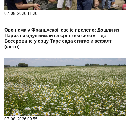
(фото)
07. 08. 2026 09:55
Зашто човечанство већ хиљадама година верује
једном скромном цвету камилице?