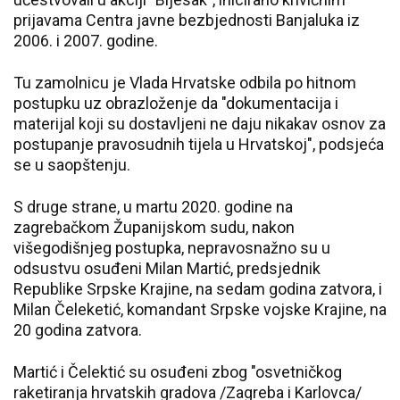
prijavama Centra javne bezbjednosti Banjaluka iz
2006. i 2007. godine.
Tu zamolnicu je Vlada Hrvatske odbila po hitnom
postupku uz obrazloženje da "dokumentacija i
materijal koji su dostavljeni ne daju nikakav osnov za
postupanje pravosudnih tijela u Hrvatskoj", podsjeća
se u saopštenju.
S druge strane, u martu 2020. godine na
zagrebačkom Županijskom sudu, nakon
višegodišnjeg postupka, nepravosnažno su u
odsustvu osuđeni Milan Martić, predsjednik
Republike Srpske Krajine, na sedam godina zatvora, i
Milan Čeleketić, komandant Srpske vojske Krajine, na
20 godina zatvora.
Martić i Čelektić su osuđeni zbog "osvetničkog
raketiranja hrvatskih gradova /Zagreba i Karlovca/