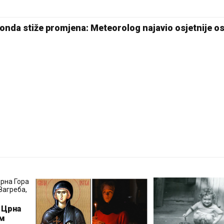
22 °C
Pale
 onda stiže promjena: Meteorolog najavio osjetnije o
 Црна
ом