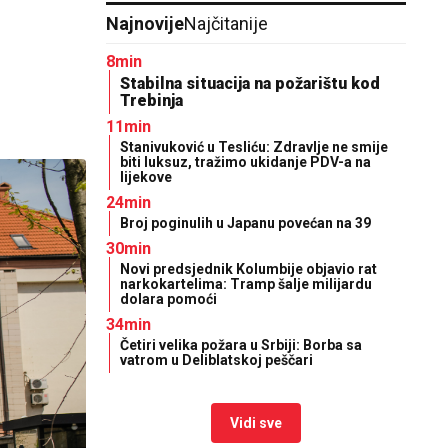
Najnovije
Najčitanije
8min
Stabilna situacija na požarištu kod
Trebinja
11min
Stanivuković u Tesliću: Zdravlje ne smije
biti luksuz, tražimo ukidanje PDV-a na
lijekove
24min
Broj poginulih u Japanu povećan na 39
30min
Novi predsjednik Kolumbije objavio rat
narkokartelima: Tramp šalje milijardu
dolara pomoći
34min
Četiri velika požara u Srbiji: Borba sa
vatrom u Deliblatskoj peščari
Vidi sve