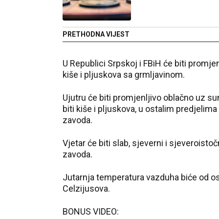
PRETHODNA VIJEST
U Republici Srpskoj i FBiH će biti promj
kiše i pljuskova sa grmljavinom.
Ujutru će biti promjenljivo oblačno uz s
biti kiše i pljuskova, u ostalim predjel
zavoda.
Vjetar će biti slab, sjeverni i sjeverois
zavoda.
Јutarnja temperatura vazduha biće od o
Celzijusova.
BONUS VIDEO: