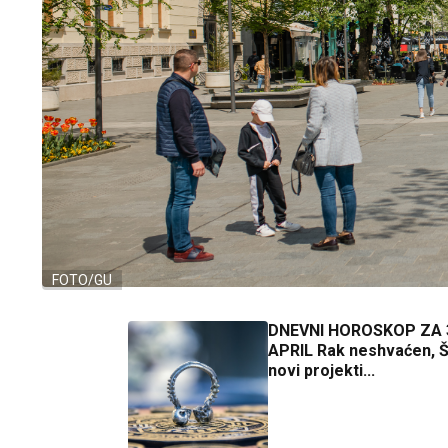
FOTO/GU
DNEVNI HOROSKOP ZA 
APRIL Rak neshvaćen, Š
novi projekti...