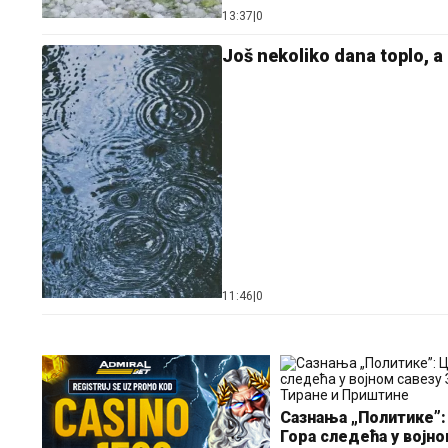
13:37
|
0
Još nekoliko dana toplo, a
11:46
|
0
Сазнања „Политике”:
Гора следећа у војн