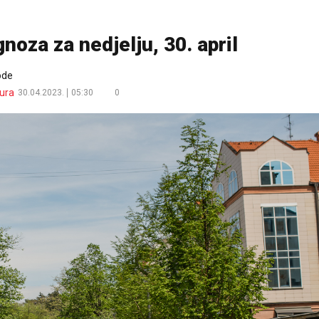
oza za nedjelju, 30. april
ode
ura
30.04.2023.
05:30
0