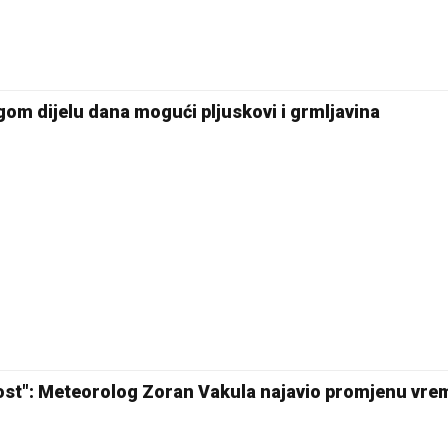
om dijelu dana mogući pljuskovi i grmljavina
ost": Meteorolog Zoran Vakula najavio promjenu vre