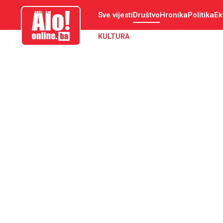
aloonline.ba
Sve vijesti
Društvo
Hronika
Politika
Ek
KULTURA