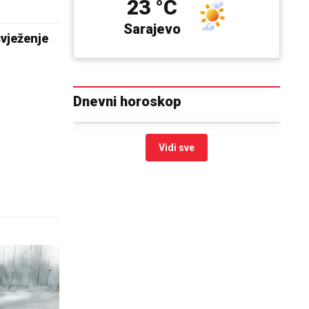
23 °C
Sarajevo
svježenje
Dnevni horoskop
Vidi sve