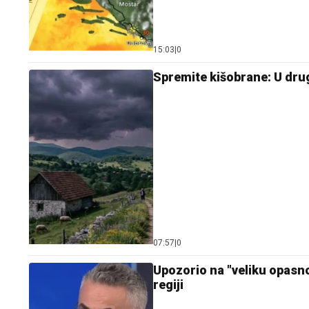
15:03
|
0
Spremite kišobrane: U drug
07:57
|
0
Upozorio na "veliku opasn
regiji