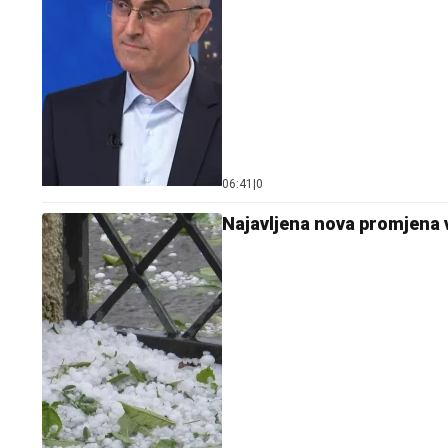
06:41
|
0
Najavljena nova promjena 