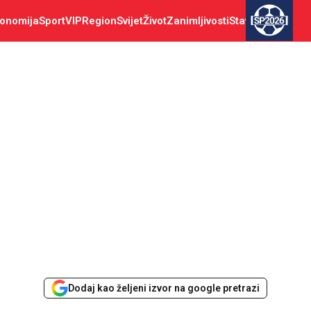
onomija
Sport
VIP
Region
Svijet
Život
Zanimljivosti
Stav
SP2026
Dodaj kao željeni izvor na google pretrazi