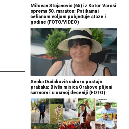
Milovan Stojanović (65) iz Kotor Varoši
sprema 50. maraton: Patikama i
čeličnom voljom pobjeđuje staze i
godine (FOTO/VIDEO)
Senka Dudaković uskoro postaje
prabaka: Bivša misica Orahove plijeni
šarmom i u osmoj deceniji (FOTO)