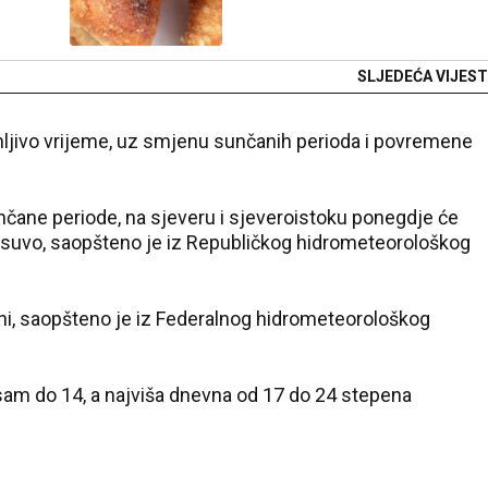
SLJEDEĆA VIJEST
enljivo vrijeme, uz smjenu sunčanih perioda i povremene
unčane periode, na sjeveru i sjeveroistoku ponegdje će
ima suvo, saopšteno je iz Republičkog hidrometeorološkog
točni, saopšteno je iz Federalnog hidrometeorološkog
sam do 14, a najviša dnevna od 17 do 24 stepena