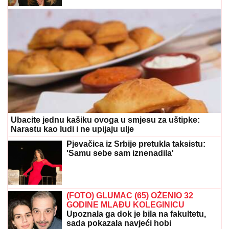
Ubacite jednu kašiku ovoga u smjesu za uštipke:
Narastu kao ludi i ne upijaju ulje
Pjevačica iz Srbije pretukla taksistu:
'Samu sebe sam iznenadila'
(FOTO) GLUMAC (65) OŽENIO 32
GODINE MLAĐU KOLEGINICU
Upoznala ga dok je bila na fakultetu,
sada pokazala navjeći hobi