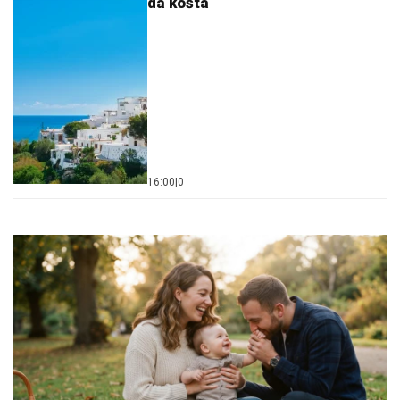
da košta
16:00
|
0