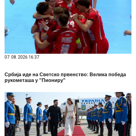
07. 08. 2026 16:37
Србија иде на Светско првенство: Велика победа
рукометаша у "Пиониру"