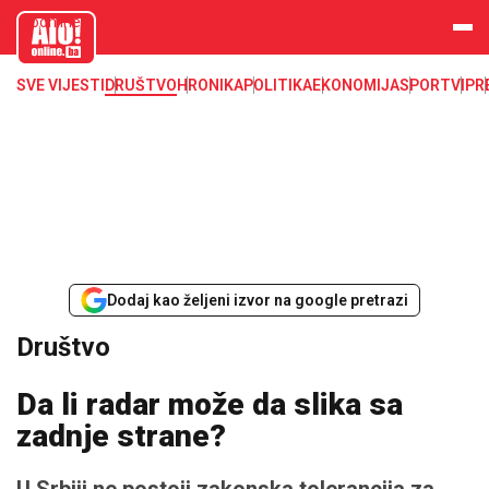
aloonline.b
a
SVE VIJESTI
DRUŠTVO
HRONIKA
POLITIKA
EKONOMIJA
SPORT
VIP
R
Dodaj kao željeni izvor na google pretrazi
Društvo
Da li radar može da slika sa
zadnje strane?