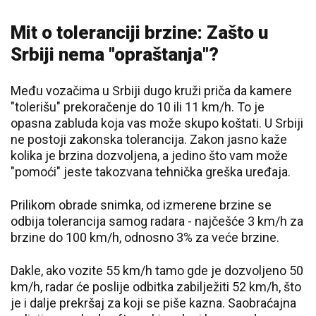
Mit o toleranciji brzine: Zašto u
Srbiji nema "opraštanja"?
Među vozačima u Srbiji dugo kruži priča da kamere
"tolerišu" prekoračenje do 10 ili 11 km/h. To je
opasna zabluda koja vas može skupo koštati. U Srbiji
ne postoji zakonska tolerancija. Zakon jasno kaže
kolika je brzina dozvoljena, a jedino što vam može
"pomoći" jeste takozvana tehnička greška uređaja.
Prilikom obrade snimka, od izmerene brzine se
odbija tolerancija samog radara - najčešće 3 km/h za
brzine do 100 km/h, odnosno 3% za veće brzine.
Dakle, ako vozite 55 km/h tamo gde je dozvoljeno 50
km/h, radar će poslije odbitka zabilježiti 52 km/h, što
je i dalje prekršaj za koji se piše kazna. Saobraćajna