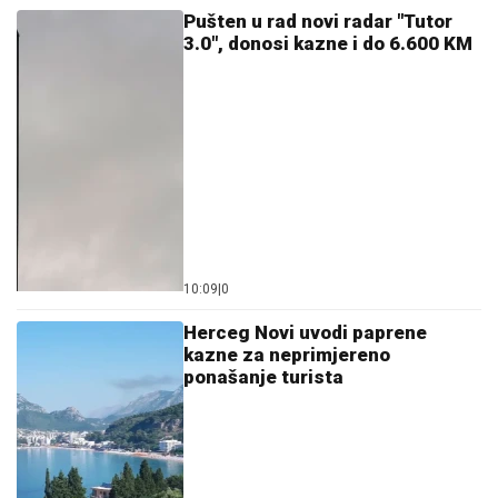
Pušten u rad novi radar "Tutor
3.0", donosi kazne i do 6.600 KM
10:09
|
0
Herceg Novi uvodi paprene
kazne za neprimjereno
ponašanje turista