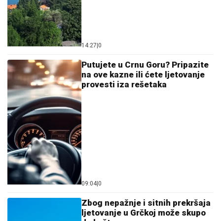
14:27
|
0
Putujete u Crnu Goru? Pripazite
na ove kazne ili ćete ljetovanje
provesti iza rešetaka
09:04
|
0
Zbog nepažnje i sitnih prekršaja
ljetovanje u Grčkoj može skupo