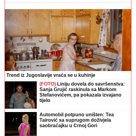
Trend iz Jugoslavije vraća se u kuhinje
(FOTO)
Liniju dovela do savršenstva:
Sanja Grujić raskinula sa Markom
Stefanovićem, pa pokazala izvajano
tijelo
Automobil potpuno uništen: Tea
Tairović sa suprugom doživjela
saobraćajku u Crnoj Gori