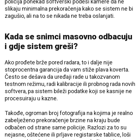
policija ponekad softverski podesi kamere da ne
slikaju minimalna prekoračenja kako se sistem ne bi
zagušio, ali na to se nikada ne treba oslanjati.
Kada se snimci masovno odbacuju
i gdje sistem greši?
Ako prođete brže pored radara, to i dalje nije
stoprocentna garancija da vam stiže plava koverta.
Često se dešava da uređaji rade u takozvanom
testnom režimu, radi kalibracije ili probnog rada novih
softvera, pa sistem bileži podatke koji se kasnije ne
procesuiraju u kazne.
Takođe, ogroman broj fotografija na kojima je realno
zabelježeno prekoračenje brzine na kraju bude
odbačen od strane same policije. Razlozi za to su
nejasne, oštećene ili prljave registarske tablice, loši