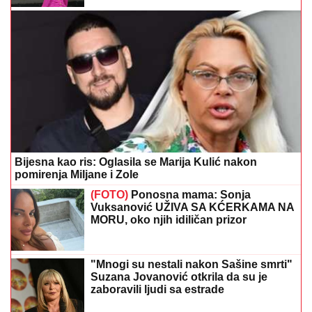
Bijesna kao ris: Oglasila se Marija Kulić nakon
pomirenja Miljane i Zole
(FOTO)
Ponosna mama: Sonja
Vuksanović UŽIVA SA KĆERKAMA NA
MORU, oko njih idiličan prizor
"Mnogi su nestali nakon Sašine smrti"
Suzana Jovanović otkrila da su je
zaboravili ljudi sa estrade