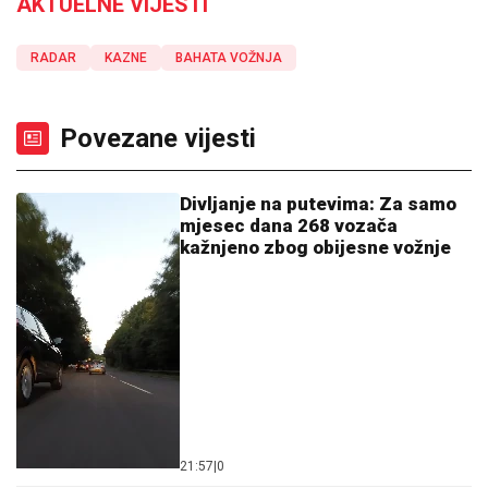
AKTUELNE VIJESTI
RADAR
KAZNE
BAHATA VOŽNJA
Povezane vijesti
Divljanje na putevima: Za samo
mjesec dana 268 vozača
kažnjeno zbog obijesne vožnje
21:57
|
0