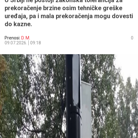
U Srbiji ne postoji zakonska tolerancija za
prekoračenje brzine osim tehničke greške
uređaja, pa i mala prekoračenja mogu dovesti
do kazne.
Prenosi:
D. M.
0
09.07.2026.
09:18