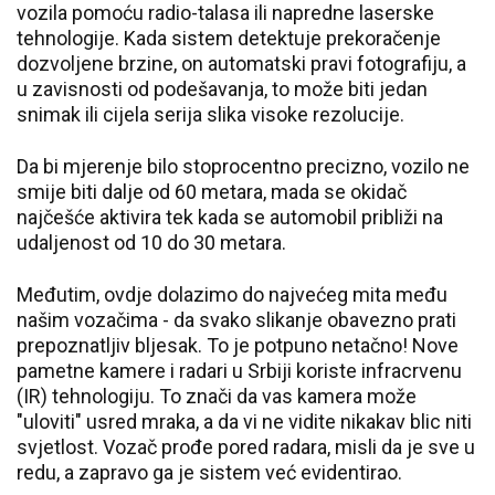
vozila pomoću radio-talasa ili napredne laserske
tehnologije. Kada sistem detektuje prekoračenje
dozvoljene brzine, on automatski pravi fotografiju, a
u zavisnosti od podešavanja, to može biti jedan
snimak ili cijela serija slika visoke rezolucije.
Da bi mjerenje bilo stoprocentno precizno, vozilo ne
smije biti dalje od 60 metara, mada se okidač
najčešće aktivira tek kada se automobil približi na
udaljenost od 10 do 30 metara.
Međutim, ovdje dolazimo do najvećeg mita među
našim vozačima - da svako slikanje obavezno prati
prepoznatljiv bljesak. To je potpuno netačno! Nove
pametne kamere i radari u Srbiji koriste infracrvenu
(IR) tehnologiju. To znači da vas kamera može
"uloviti" usred mraka, a da vi ne vidite nikakav blic niti
svjetlost. Vozač prođe pored radara, misli da je sve u
redu, a zapravo ga je sistem već evidentirao.