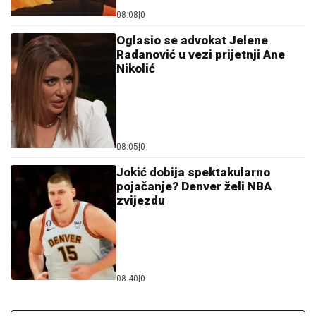
08:08
|
0
Oglasio se advokat Jelene
Radanović u vezi prijetnji Ane
Nikolić
08:05
|
0
Jokić dobija spektakularno
pojačanje? Denver želi NBA
zvijezdu
08:40
|
0