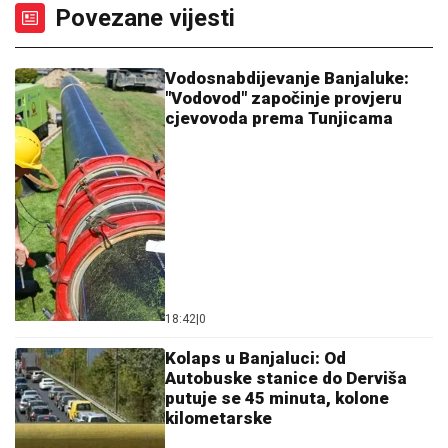
Povezane vijesti
Vodosnabdijevanje Banjaluke:
"Vodovod" započinje provjeru
cjevovoda prema Tunjicama
18:42
|
0
Kolaps u Banjaluci: Od
Autobuske stanice do Derviša
putuje se 45 minuta, kolone
kilometarske