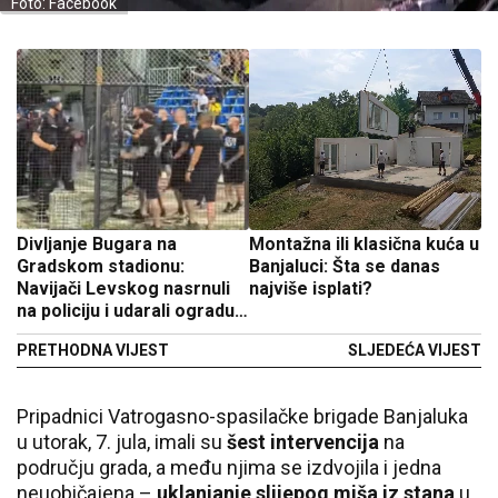
Foto: Facebook
Divljanje Bugara na
Montažna ili klasična kuća u
Gradskom stadionu:
Banjaluci: Šta se danas
Navijači Levskog nasrnuli
najviše isplati?
na policiju i udarali ogradu
(VIDEO)
PRETHODNA VIJEST
SLJEDEĆA VIJEST
Pripadnici Vatrogasno-spasilačke brigade Banjaluka
u utorak, 7. jula, imali su
šest intervencija
na
području grada, a među njima se izdvojila i jedna
neuobičajena –
uklanjanje slijepog miša iz stana
u