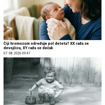
Čiji hromozom određuje pol deteta? XX rađa se
devojčica, XY rađa se dečak
07. 08. 2026 09:47