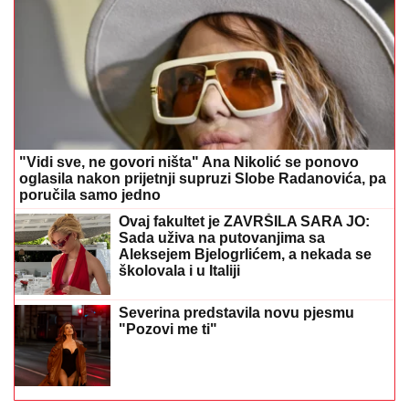
"Vidi sve, ne govori ništa" Ana Nikolić se ponovo
oglasila nakon prijetnji supruzi Slobe Radanovića, pa
poručila samo jedno
Ovaj fakultet je ZAVRŠILA SARA JO:
Sada uživa na putovanjima sa
Aleksejem Bjelogrlićem, a nekada se
školovala i u Italiji
Severina predstavila novu pjesmu
"Pozovi me ti"