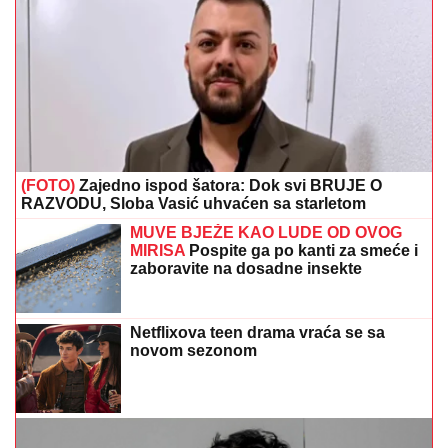
(FOTO)
Zajedno ispod šatora: Dok svi BRUJE O
RAZVODU, Sloba Vasić uhvaćen sa starletom
MUVE BJEŽE KAO LUDE OD OVOG
MIRISA
Pospite ga po kanti za smeće i
zaboravite na dosadne insekte
Netflixova teen drama vraća se sa
novom sezonom