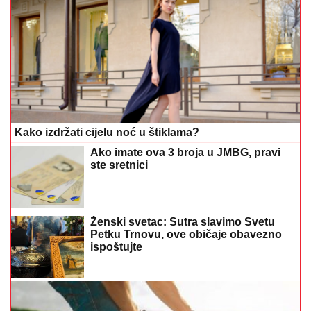
Kako izdržati cijelu noć u štiklama?
Ako imate ova 3 broja u JMBG, pravi
ste sretnici
Ženski svetac: Sutra slavimo Svetu
Petku Trnovu, ove običaje obavezno
ispoštujte