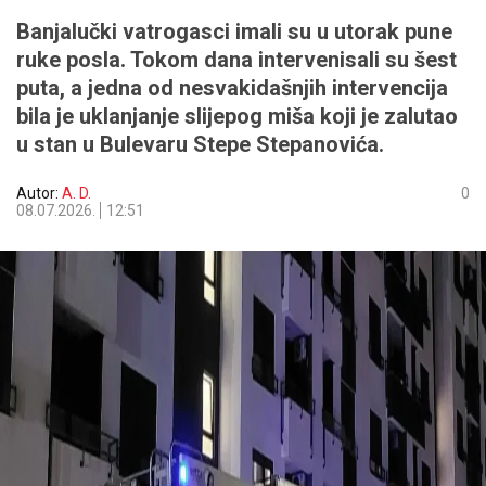
Banjalučki vatrogasci imali su u utorak pune
ruke posla. Tokom dana intervenisali su šest
puta, a jedna od nesvakidašnjih intervencija
bila je uklanjanje slijepog miša koji je zalutao
u stan u Bulevaru Stepe Stepanovića.
Autor:
A. D.
0
08.07.2026.
12:51