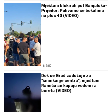
Mještani blokirali put Banjaluka-
Prijedor: Polivamo se bokalima
na plus 40 (VIDEO)
18:28
|
0
Dok se Grad zadužuje za
"šminkanje centra", mještani
Ramića se kupaju vodom iz
bureta (VIDEO)