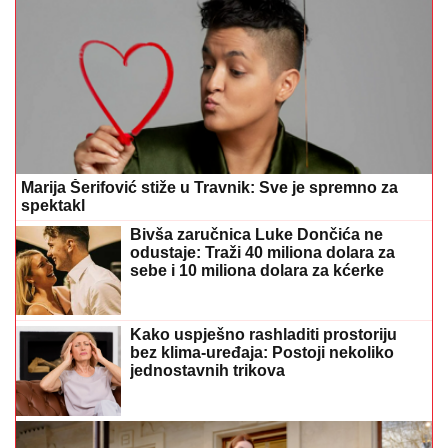
Marija Šerifović stiže u Travnik: Sve je spremno za
spektakl
Bivša zaručnica Luke Dončića ne
odustaje: Traži 40 miliona dolara za
sebe i 10 miliona dolara za kćerke
Kako uspješno rashladiti prostoriju
bez klima-uređaja: Postoji nekoliko
jednostavnih trikova