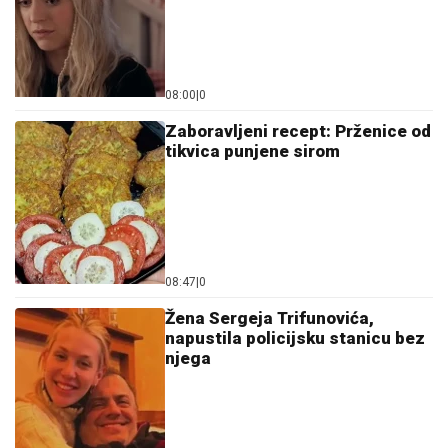
08:00
|
0
Zaboravljeni recept: Prženice od
tikvica punjene sirom
08:47
|
0
Žena Sergeja Trifunovića,
napustila policijsku stanicu bez
njega