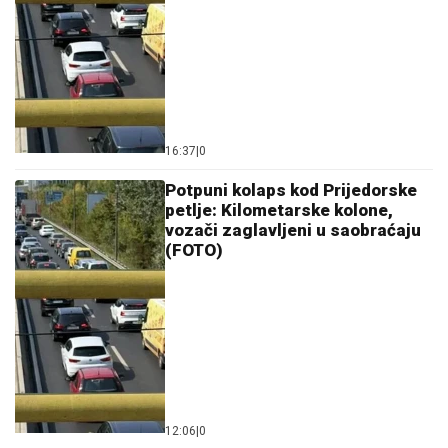
16:37
|
0
Potpuni kolaps kod Prijedorske
petlje: Kilometarske kolone,
vozači zaglavljeni u saobraćaju
(FOTO)
12:06
|
0