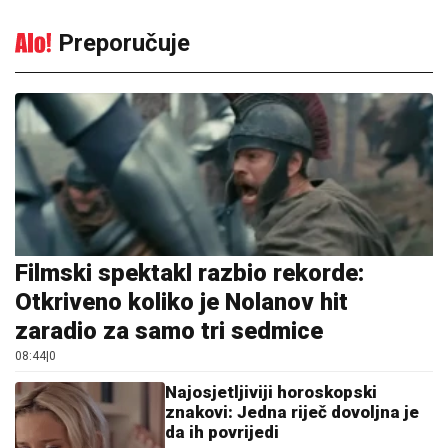
Preporučuje
Filmski spektakl razbio rekorde:
Otkriveno koliko je Nolanov hit
zaradio za samo tri sedmice
08:44
|
0
Najosjetljiviji horoskopski
znakovi: Jedna riječ dovoljna je
da ih povrijedi