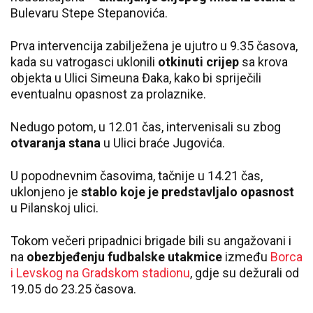
Bulevaru Stepe Stepanovića.
Prva intervencija zabilježena je ujutro u 9.35 časova,
kada su vatrogasci uklonili
otkinuti crijep
sa krova
objekta u Ulici Simeuna Đaka, kako bi spriječili
eventualnu opasnost za prolaznike.
Nedugo potom, u 12.01 čas, intervenisali su zbog
otvaranja stana
u Ulici braće Jugovića.
U popodnevnim časovima, tačnije u 14.21 čas,
uklonjeno je
stablo koje je predstavljalo opasnost
u Pilanskoj ulici.
Tokom večeri pripadnici brigade bili su angažovani i
na
obezbjeđenju fudbalske utakmice
između
Borca
i Levskog na Gradskom stadionu
, gdje su dežurali od
19.05 do 23.25 časova.