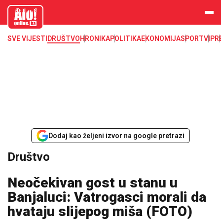
aloonline.b
a
SVE VIJESTI
DRUŠTVO
HRONIKA
POLITIKA
EKONOMIJA
SPORT
VIP
R
Dodaj kao željeni izvor na google pretrazi
Društvo
Neočekivan gost u stanu u
Banjaluci: Vatrogasci morali da
hvataju slijepog miša (FOTO)