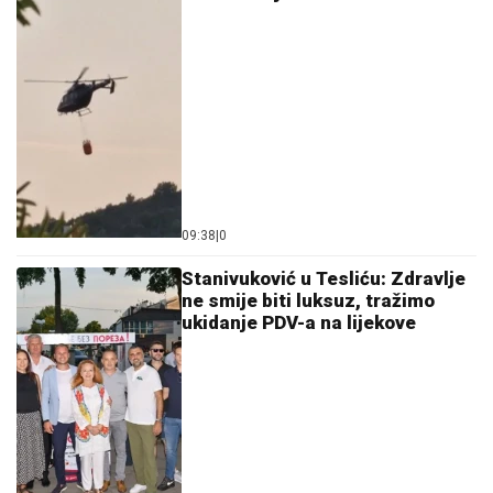
09:38
|
0
Stanivuković u Tesliću: Zdravlje
ne smije biti luksuz, tražimo
ukidanje PDV-a na lijekove