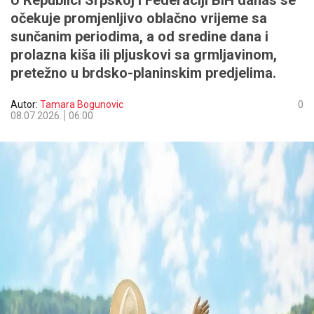
U Republici Srpskoj i Federaciji BiH danas se
očekuje promjenljivo oblačno vrijeme sa
sunčanim periodima, a od sredine dana i
prolazna kiša ili pljuskovi sa grmljavinom,
pretežno u brdsko-planinskim predjelima.
Autor:
Tamara Bogunovic
0
08.07.2026.
06:00