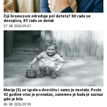
Čiji hromozom određuje pol deteta? XX rađa se
devojčica, XY rađa se dečak
07. 08. 2026 09:47
Marija (3) se igrala u dvorištu i samo je nestala: Posle
42 godine otac je pronašao, zanemeo je kada je saznao
gde je bila
06. 08. 2026 09:39