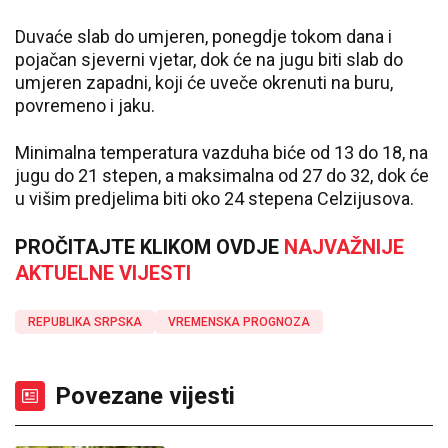
Duvaće slab do umjeren, ponegdje tokom dana i
pojačan sjeverni vjetar, dok će na jugu biti slab do
umjeren zapadni, koji će uveče okrenuti na buru,
povremeno i jaku.
Minimalna temperatura vazduha biće od 13 do 18, na
jugu do 21 stepen, a maksimalna od 27 do 32, dok će
u višim predjelima biti oko 24 stepena Celzijusova.
PROČITAJTE KLIKOM OVDJE
NAJVAŽNIJE
AKTUELNE VIJESTI
REPUBLIKA SRPSKA
VREMENSKA PROGNOZA
Povezane vijesti