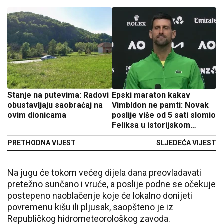
Stanje na putevima: Radovi
Epski maraton kakav
obustavljaju saobraćaj na
Vimbldon ne pamti: Novak
ovim dionicama
poslije više od 5 sati slomio
Feliksa u istorijskom
četvrtfinalu
PRETHODNA VIJEST
SLJEDEĆA VIJEST
Na jugu će tokom većeg dijela dana preovladavati
pretežno sunčano i vruće, a poslije podne se očekuje
postepeno naoblačenje koje će lokalno donijeti
povremenu kišu ili pljusak, saopšteno je iz
Republičkog hidrometeorološkog zavoda.