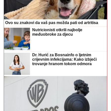
Ovo su znakovi da vaš pas možda pati od artritisa
Nutricionisti otkrili najbolje
međuobroke za djecu
Dr. Hurić za Bosnainfo o ljetnim
crijevnim infekcijama: Kako izbjeći
trovanje hranom tokom odmora