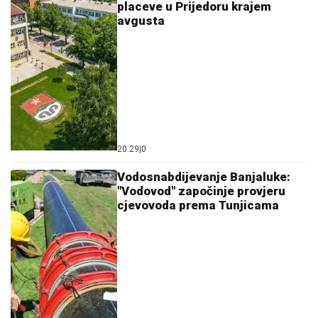
placeve u Prijedoru krajem
avgusta
20:29
|
0
Vodosnabdijevanje Banjaluke:
"Vodovod" započinje provjeru
cjevovoda prema Tunjicama