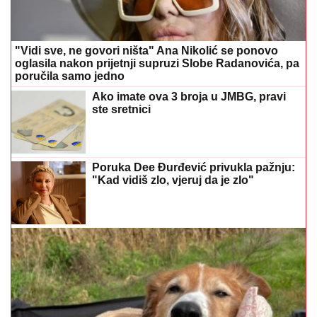
"Vidi sve, ne govori ništa" Ana Nikolić se ponovo
oglasila nakon prijetnji supruzi Slobe Radanovića, pa
poručila samo jedno
Ako imate ova 3 broja u JMBG, pravi
ste sretnici
Poruka Dee Đurđević privukla pažnju:
"Kad vidiš zlo, vjeruj da je zlo"