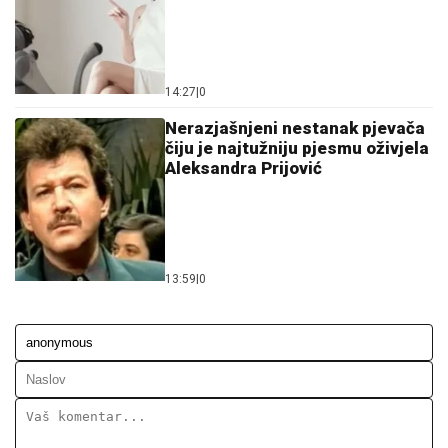
14:27
|
0
Nerazjašnjeni nestanak pjevača
čiju je najtužniju pjesmu oživjela
Aleksandra Prijović
13:59
|
0