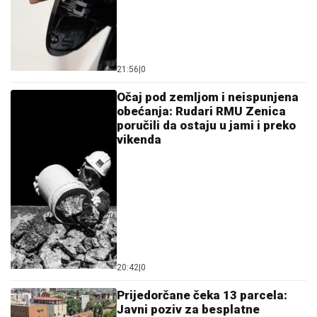
21:56
|
0
Očaj pod zemljom i neispunjena
obećanja: Rudari RMU Zenica
poručili da ostaju u jami i preko
vikenda
20:42
|
0
Prijedorčane čeka 13 parcela:
Javni poziv za besplatne