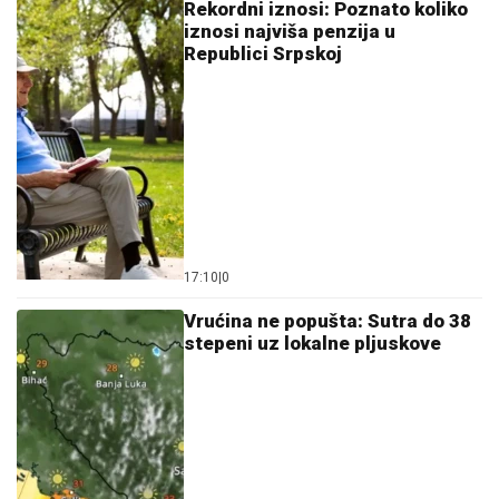
Rekordni iznosi: Poznato koliko
iznosi najviša penzija u
Republici Srpskoj
17:10
|
0
Vrućina ne popušta: Sutra do 38
stepeni uz lokalne pljuskove