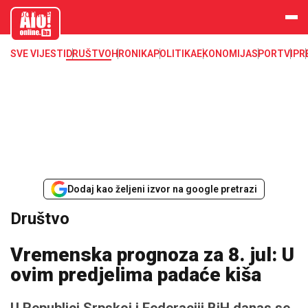
aloonline.b
a
SVE VIJESTI
DRUŠTVO
HRONIKA
POLITIKA
EKONOMIJA
SPORT
VIP
R
Dodaj kao željeni izvor na google pretrazi
Društvo
Vremenska prognoza za 8. jul: U
ovim predjelima padaće kiša