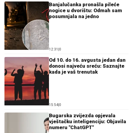
Banjalučanka pronašla pileće
nogice u dvorištu: Odmah sam
posumnjala na jedno
12:31
|
0
Od 10. do 16. avgusta jedan dan
donosi najveću sreću: Saznajte
kada je vaš trenutak
15:54
|
0
Bugarska zvijezda opjevala
vještačku inteligenciju: Objavila
numeru "ChatGPT"