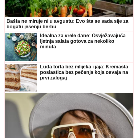
Bašta ne miruje ni u avgustu: Evo šta se sada sije za
bogatu jesenju berbu
Idealna za vrele dane: Osvježavajuća
ljetnja salata gotova za nekoliko
minuta
Luda torta bez mlijeka i jaja: Kremasta
poslastica bez pečenja koja osvaja na
prvi zalogaj