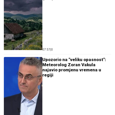
07:57
|
0
Upozorio na "veliku opasnost":
Meteorolog Zoran Vakula
najavio promjenu vremena u
regiji