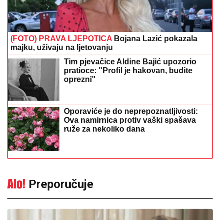
(FOTO) PRAVA LJEPOTICA
Bojana Lazić pokazala
majku, uživaju na ljetovanju
Tim pjevačice Aldine Bajić upozorio
pratioce: "Profil je hakovan, budite
oprezni"
Oporaviće je do neprepoznatljivosti:
Ova namirnica protiv vaški spašava
ruže za nekoliko dana
Preporučuje