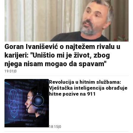
Goran Ivanišević o najtežem rivalu u
karijeri: "Uništio mi je život, zbog
njega nisam mogao da spavam"
19:01
|
0
Revolucija u hitnim službama:
Vještačka inteligencija obrađuje
hitne pozive na 911
18:15
|
0