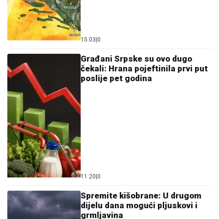
15:03
|
0
Građani Srpske su ovo dugo
čekali: Hrana pojeftinila prvi put
poslije pet godina
11:20
|
0
Spremite kišobrane: U drugom
dijelu dana mogući pljuskovi i
grmljavina