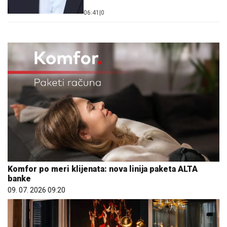
06:41
|
0
Komfor po meri klijenata: nova linija paketa ALTA
banke
09. 07. 2026 09:20