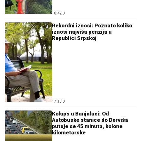
18:42
|
0
Rekordni iznosi: Poznato koliko
iznosi najviša penzija u
Republici Srpskoj
17:10
|
0
Kolaps u Banjaluci: Od
Autobuske stanice do Derviša
putuje se 45 minuta, kolone
kilometarske