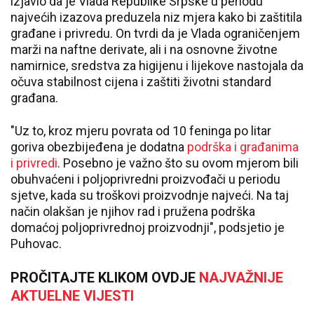
izjavio da je Vlada Republike Srpske u periodu
najvećih izazova preduzela niz mjera kako bi zaštitila
građane i privredu. On tvrdi da je Vlada ograničenjem
marži na naftne derivate, ali i na osnovne životne
namirnice, sredstva za higijenu i lijekove nastojala da
očuva stabilnost cijena i zaštiti životni standard
građana.
"Uz to, kroz mjeru povrata od 10 feninga po litar
goriva obezbijeđena je dodatna
podrška i građanima
i privredi
. Posebno je važno što su ovom mjerom bili
obuhvaćeni i poljoprivredni proizvođači u periodu
sjetve, kada su troškovi proizvodnje najveći. Na taj
način olakšan je njihov rad i pružena podrška
domaćoj poljoprivrednoj proizvodnji", podsjetio je
Puhovac.
PROČITAJTE KLIKOM OVDJE
NAJVAŽNIJE
AKTUELNE VIJESTI