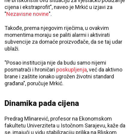
ne bi iskoristili ovu situaciju za vještačko podizanje
cijena i ekstraprofit", naveo je Mrkić u izjavi za
"
Nezavisne novine
".
Takođe, prema njegovim riječima, u ovakvim
momentima moraju se paliti alarmi i aktivirati
subvencije za domaće proizvođače, da se taj udar
ublaži.
"Posao institucija nije da budu samo nijemi
posmatrači i hroničari
poskupljenja
, već da aktivno
brane i zaštite ionako ugrožen životni standard
građana", poručuje Mrkić.
Dinamika pada cijena
Predrag Mlinarević, profesor na Ekonomskom
fakultetu Univerziteta u Istočnom Sarajevu, kaže da
se, imajući u vidu stabilizaciju prilika na Bliskom