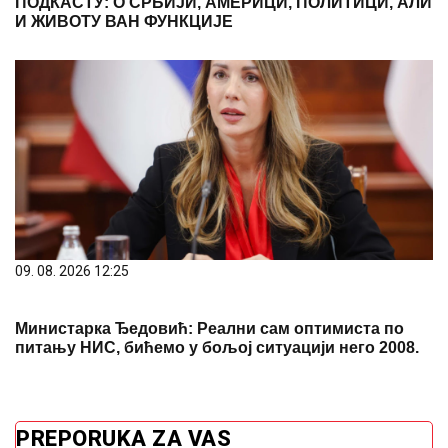
ПОДКАСТУ: О СРБИЈИ, АМЕРИЦИ, ПОЛИТИЦИ, АЛИ
И ЖИВОТУ ВАН ФУНКЦИЈЕ
09. 08. 2026 12:25
Министарка Ђедовић: Реални сам оптимиста по
питању НИС, бићемо у бољој ситуацији него 2008.
PREPORUKA ZA VAS