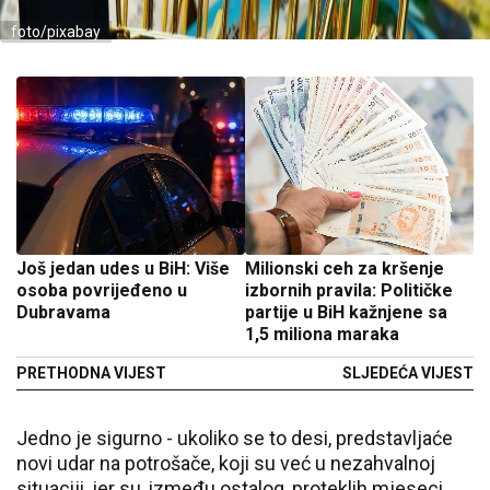
foto/pixabay
Još jedan udes u BiH: Više
Milionski ceh za kršenje
osoba povrijeđeno u
izbornih pravila: Političke
Dubravama
partije u BiH kažnjene sa
1,5 miliona maraka
PRETHODNA VIJEST
SLJEDEĆA VIJEST
Jedno je sigurno - ukoliko se to desi, predstavljaće
novi udar na potrošače, koji su već u nezahvalnoj
situaciji, jer su, između ostalog, proteklih mjeseci