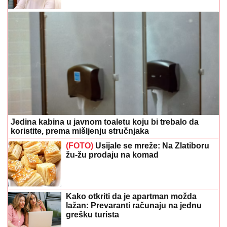
Jedina kabina u javnom toaletu koju bi trebalo da
koristite, prema mišljenju stručnjaka
(FOTO)
Usijale se mreže: Na Zlatiboru
žu-žu prodaju na komad
Kako otkriti da je apartman možda
lažan: Prevaranti računaju na jednu
grešku turista