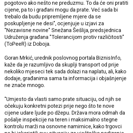
pogotovo ako nešto ne preduzmu. To da će oni pratiti
cijene, pa to i građani mogu da prate. Već sada bi
trebalo da budu pripremljene mjere da se
poskupljenje ne desi", ocjenjuje u izjavi za
"Nezavisne novine" Snežana Šešlija, predsjednica
Udruženja građana "Tolerancijom protiv različitosti"
(ToPeeR) iz Doboja.
Goran Mrkić, urednik poslovnog portala BiznisInfo,
kaže da je razumljivo da skuplji transport od prije
nekoliko mjeseci tek sada dolazi na naplatu, ali, kako
dodaje, građanima sama ta informacija i objašnjenje
ne znače mnogo.
"Umjesto da vlasti samo prate situaciju, od njih se
očekuju konkretni potezi prije nego što te nove
cijene udare ljude po džepu. Država mora odmah da
pošalje inspekcije na teren i maksimalno stegne
kontrolu marži na osnovne namirnice, kako trgovci