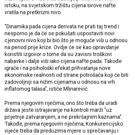
istoku, na svjetskom tržištu cijena sirove nafte
vratila na pretkrizni nivo.
"Dinamika pada cijena derivata ne prati taj trend i
nesporno je da će se pokušati uspostaviti novi
cjenovni nivo koji bi bio što je moguće viši u odnosu
na period prije krize. Ovdje će se kao opravdanje
koristiti izgovor o tome da su zavisni troškovi
nabavke i dalje viši iako cijena nafte pada. Takođe
igraće i na psihološki efekat prihvatanja nove
ekonomske realnosti od strane potrošača koji će biti
zadovoljniji sa nižim cijenama u odnosu na vrh
inflatornog talasa", ističe Mlinarević.
Prema njegovim riječima, ono što treba da uradi
država jeste istrajavanje na kontroli marži "uz
prijetnje zatvaranjem, a ne prekršajnim kaznama".
Takođe, prema njegovim riječima, Konkurencijsko
vijeće treba da preduzima mjere u sprečavanju i