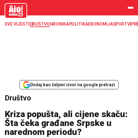
aloonline.b
a
SVE VIJESTI
DRUŠTVO
HRONIKA
POLITIKA
EKONOMIJA
SPORT
VIP
R
Dodaj kao željeni izvor na google pretrazi
Društvo
Kriza popušta, ali cijene skaču:
Šta čeka građane Srpske u
narednom periodu?