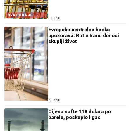
OVA CIFRA JE
13:07
|
0
PRESUDNA!
Evropska centralna banka
upozorava: Rat u Iranu donosi
skuplji život
21:58
|
0
Cijena nafte 118 dolara po
barelu, poskupio i gas