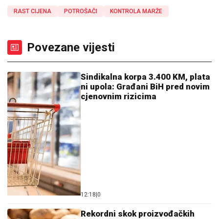
RAST CIJENA
POTROŠAČI
KONTROLA MARŽE
Povezane vijesti
Sindikalna korpa 3.400 KM, plata
ni upola: Građani BiH pred novim
cjenovnim rizicima
12:18
|
0
Rekordni skok proizvođačkih