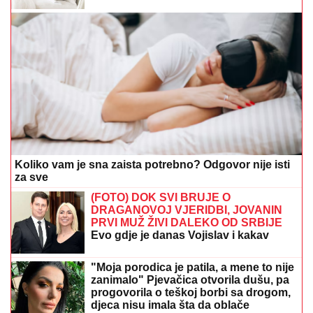
Koliko vam je sna zaista potrebno? Odgovor nije isti
za sve
(FOTO) DOK SVI BRUJE O
DRAGANOVOJ VJERIDBI, JOVANIN
PRVI MUŽ ŽIVI DALEKO OD SRBIJE
Evo gdje je danas Vojislav i kakav
odnos ima sa voditeljkom
"Moja porodica je patila, a mene to nije
zanimalo" Pjevačica otvorila dušu, pa
progovorila o teškoj borbi sa drogom,
djeca nisu imala šta da oblače