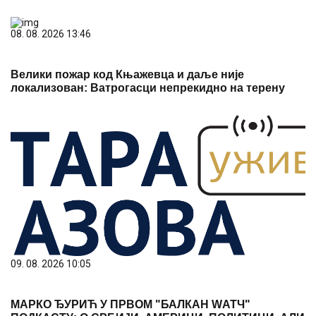
08. 08. 2026 13:46
Велики пожар код Књажевца и даље није
локализован: Ватрогасци непрекидно на терену
09. 08. 2026 10:05
МАРКО ЂУРИЋ У ПРВОМ "БАЛКАН WАТЧ"