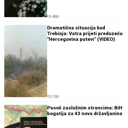
15:40
|
0
Dramatična situacija kod
Trebinja: Vatra prijeti preduzeću
"Hercegovina putevi" (VIDEO)
15:12
|
0
Pasoš zaslužnim strancima: BiH
bogatija za 43 nova državljanina