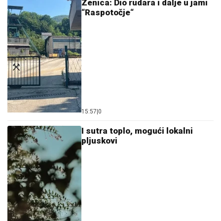
Zenica: Dio rudara i dalje u jami
“Raspotočje“
15:57
|
0
I sutra toplo, mogući lokalni
pljuskovi