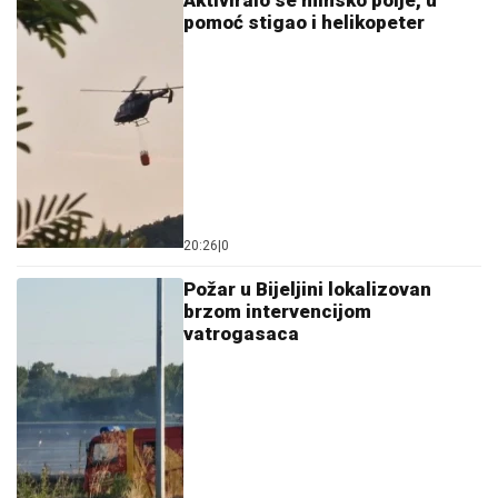
Aktiviralo se minsko polje, u
pomoć stigao i helikopeter
20:26
|
0
Požar u Bijeljini lokalizovan
brzom intervencijom
vatrogasaca