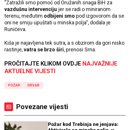
"Zatražili smo pomoć od Oružanih snaga BiH za
vazdušnu intervenciju
jer se radi o miniranom
terenu, međutim
odbijeni smo
pod izgovorom da se
oni ne smiju upuštati u minska polja", dodala je
Runićeva.
Kiša je najavljena tek sutra, a s obzirom da gori nisko
rastinje,
vatra se brzo širi
, prenosi Srna.
PROČITAJTE KLIKOM OVDJE
NAJVAŽNIJE
AKTUELNE VIJESTI
POŽAR
DRVAR
Povezane vijesti
Požar kod Trebinja ne jenjava: