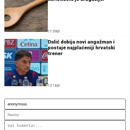
11:59
|
0
Dalić dobija novi angažman i
postaje najplaćeniji hrvatski
trener
12:16
|
0