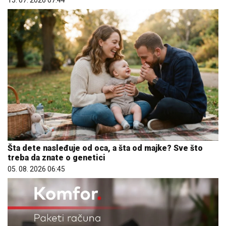
15. 07. 2026 07:44
Šta dete nasleđuje od oca, a šta od majke? Sve što
treba da znate o genetici
05. 08. 2026 06:45