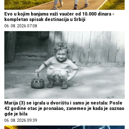
Evo u kojim banjama važi vaučer od 10.000 dinara -
kompletan spisak destinacija u Srbiji
06. 08. 2026 07:08
Marija (3) se igrala u dvorištu i samo je nestala: Posle
42 godine otac je pronašao, zanemeo je kada je saznao
gde je bila
06. 08. 2026 09:39