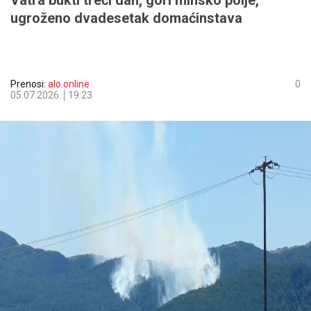
Vatra bukti treći dan, gori minsko polje,
ugroženo dvadesetak domaćinstava
Prenosi:
alo.online
0
05.07.2026.
19:23