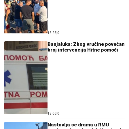
18:28
|
0
Banjaluka: Zbog vrućine povećan
broj intervencija Hitne pomoći
18:06
|
0
Nastavlja se drama u RMU