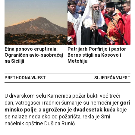
Etna ponovo eruptirala:
Patrijarh Porfirije i pastor
Ograničen avio-saobraćaj
Berns stigli na Kosovo i
na Siciliji
Metohiju
PRETHODNA VIJEST
SLJEDEĆA VIJEST
U drvarskom selu Kamenica požar bukti već treći
dan, vatrogasci i radnici šumarije su nemoćni jer
gori
minsko polje
, a
ugroženo je dvadesetak kuća
koje
se nalaze nedaleko od požarišta, rekla je Srni
načelnik opštine Dušica Runić.