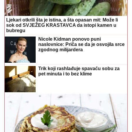
Ljekari otkrili šta je istina, a šta opasan mit: Može li
sok od SVJEŽEG KRASTAVCA da istopi kamen u
bubregu
Nicole Kidman ponovo puni
naslovnice: Priča se da je osvojila srce
zgodnog milijardera
Trik koji rashlađuje spavaću sobu za
pet minuta i to bez klime