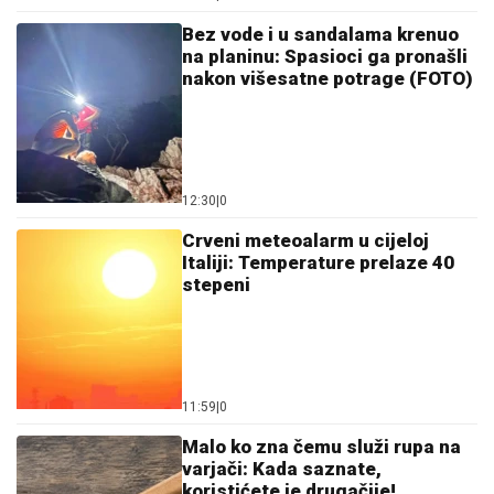
Bez vode i u sandalama krenuo
na planinu: Spasioci ga pronašli
nakon višesatne potrage (FOTO)
12:30
|
0
Crveni meteoalarm u cijeloj
Italiji: Temperature prelaze 40
stepeni
11:59
|
0
Malo ko zna čemu služi rupa na
varjači: Kada saznate,
koristićete je drugačije!