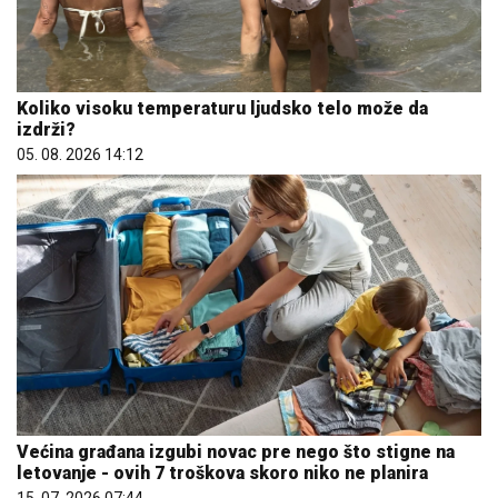
Koliko visoku temperaturu ljudsko telo može da
izdrži?
05. 08. 2026 14:12
Većina građana izgubi novac pre nego što stigne na
letovanje - ovih 7 troškova skoro niko ne planira