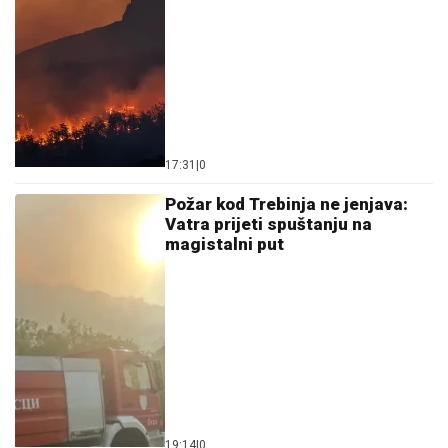
17:31
|
0
Požar kod Trebinja ne jenjava:
Vatra prijeti spuštanju na
magistalni put
19:14
|
0