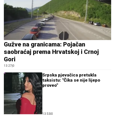
Gužve na granicama: Pojačan
saobraćaj prema Hrvatskoj i Crnoj
Gori
13:27
|
0
Srpska pjevačica pretukla
taksistu: "Čika se nije lijepo
proveo"
13:53
|
0