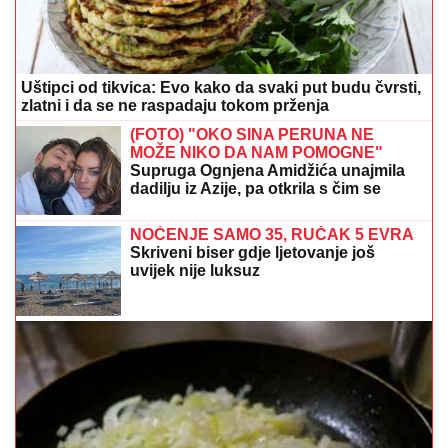
Uštipci od tikvica: Evo kako da svaki put budu čvrsti,
zlatni i da se ne raspadaju tokom prženja
(FOTO) "OKO SINA PERUNA NE
MOŽE NIKO DA NAM POMOGNE"
Supruga Ognjena Amidžića unajmila
dadilju iz Azije, pa otkrila s čim se
susreću u kući
NOĆENJE SAMO 35, RUČAK 5 EVRA
Skriveni biser gdje ljetovanje još
uvijek nije luksuz