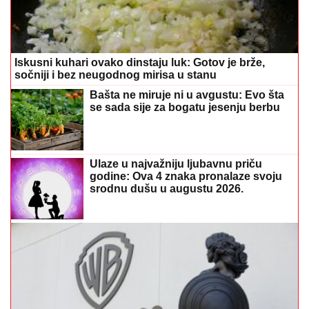
Iskusni kuhari ovako dinstaju luk: Gotov je brže,
sočniji i bez neugodnog mirisa u stanu
Bašta ne miruje ni u avgustu: Evo šta
se sada sije za bogatu jesenju berbu
Ulaze u najvažniju ljubavnu priču
godine: Ova 4 znaka pronalaze svoju
srodnu dušu u augustu 2026.