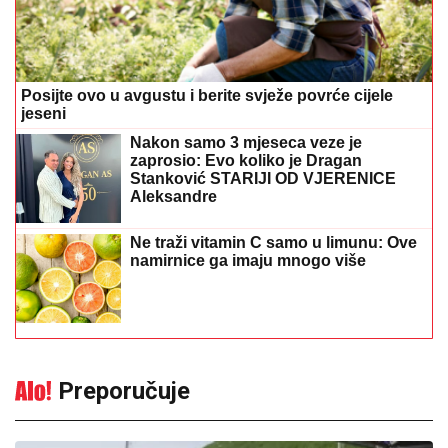
Posijte ovo u avgustu i berite svježe povrće cijele
jeseni
Nakon samo 3 mjeseca veze je
zaprosio: Evo koliko je Dragan
Stanković STARIJI OD VJERENICE
Aleksandre
Ne traži vitamin C samo u limunu: Ove
namirnice ga imaju mnogo više
Preporučuje