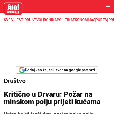
aloonline.b
a
SVE VIJESTI
DRUŠTVO
HRONIKA
POLITIKA
EKONOMIJA
SPORT
VIP
R
Dodaj kao željeni izvor na google pretrazi
Društvo
Kritično u Drvaru: Požar na
minskom polju prijeti kućama