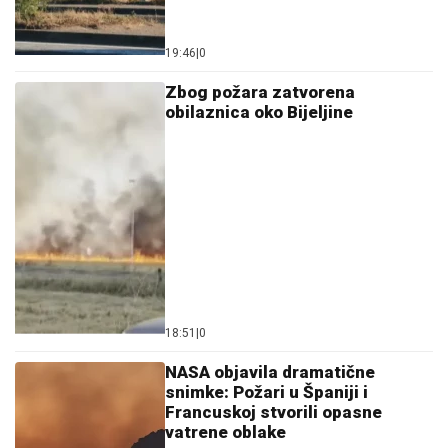
19:46
|
0
Zbog požara zatvorena
obilaznica oko Bijeljine
18:51
|
0
NASA objavila dramatične
snimke: Požari u Španiji i
Francuskoj stvorili opasne
vatrene oblake