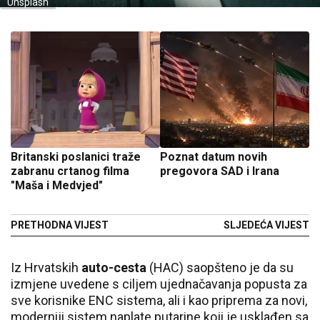
Unsplash
Britanski poslanici traže
Poznat datum novih
zabranu crtanog filma
pregovora SAD i Irana
"Maša i Medvjed"
PRETHODNA VIJEST
SLJEDEĆA VIJEST
Iz Hrvatskih
auto-cesta
(HAC) saopšteno je da su
izmjene uvedene s ciljem ujednačavanja popusta za
sve korisnike ENC sistema, ali i kao priprema za novi,
moderniji sistem naplate putarine koji je usklađen sa