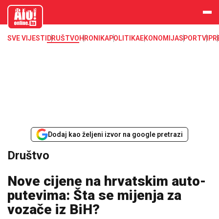
aloonline.b
a
SVE VIJESTI
DRUŠTVO
HRONIKA
POLITIKA
EKONOMIJA
SPORT
VIP
R
Dodaj kao željeni izvor na google pretrazi
Društvo
Nove cijene na hrvatskim auto-
putevima: Šta se mijenja za
vozače iz BiH?