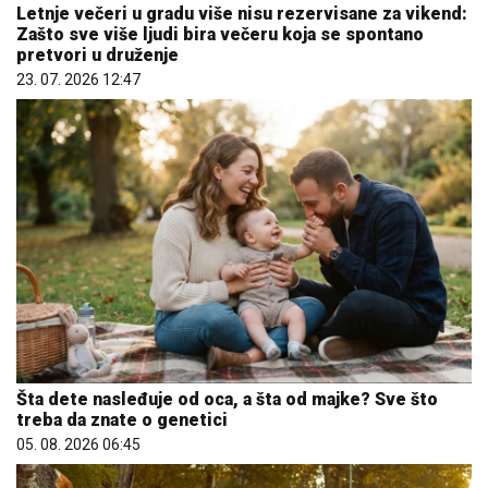
Letnje večeri u gradu više nisu rezervisane za vikend:
Zašto sve više ljudi bira večeru koja se spontano
pretvori u druženje
23. 07. 2026 12:47
Šta dete nasleđuje od oca, a šta od majke? Sve što
treba da znate o genetici
05. 08. 2026 06:45