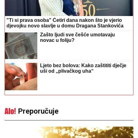
"Ti si prava osoba" Četiri dana nakon što je vjerio
djevojku novo slavlje u domu Dragana Stankovića
Zašto ljudi sve češće umotavaju
novac u foliju?
Ljeto bez bolova: Kako zaštititi dječje
uši od „plivačkog uha“
Preporučuje