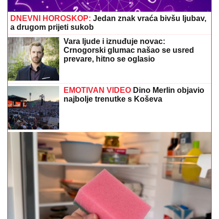
DNEVNI HOROSKOP:
Jedan znak vraća bivšu ljubav,
a drugom prijeti sukob
Vara ljude i iznuđuje novac:
Crnogorski glumac našao se usred
prevare, hitno se oglasio
EMOTIVAN VIDEO
Dino Merlin objavio
najbolje trenutke s Koševa