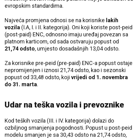
evropskim standardima.
Najveća promjena odnosi se na korisnike
lakih
vozila
(I.A, I. i II. kategorija). Oni koji koriste post-peid
(post-paid) ENC, odnosno imaju uređaj povezan sa
platnom karticom, od sada ostvaruju popust od
21,74 odsto
, umjesto dosadašnjih 13,04 odsto.
Za korisnike pre-peid (pre-paid) ENC-a popust ostaje
nepromijenjen i iznosi 21,74 odsto, kao i sezonski
popust od 33,48 odsto, koji
vrijedi od 1. novembra
do 31. marta
.
Udar na teška vozila i prevoznike
Kod teških vozila (III. i IV. kategorija) dolazi do
ozbiljnog smanjenja pogodnosti. Popust u post-peid
modelu smanjen je sa 30,43 odsto na 21,74 odsto,