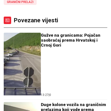
GRANIČNI PRELAZI
Povezane vijesti
Gužve na granicama: Pojačan
saobraćaj prema Hrvatskoj i
Crnoj Gori
13:27
|
0
Duge kolone vozila na graničnim
prelazima koji vode prema