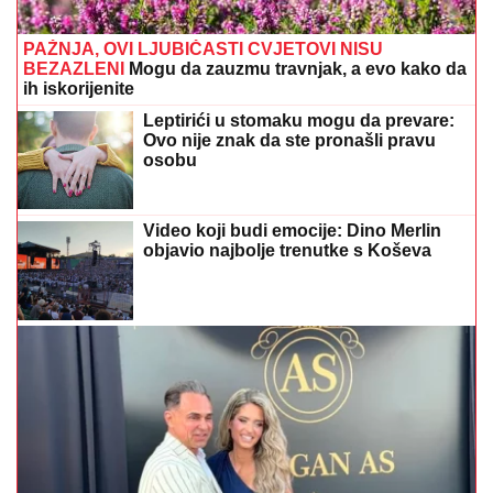
PAŽNJA, OVI LJUBIČASTI CVJETOVI NISU
BEZAZLENI
Mogu da zauzmu travnjak, a evo kako da
ih iskorijenite
Leptirići u stomaku mogu da prevare:
Ovo nije znak da ste pronašli pravu
osobu
Video koji budi emocije: Dino Merlin
objavio najbolje trenutke s Koševa