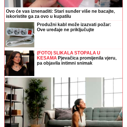
Ovo će vas iznenaditi: Stari sunđer više ne bacajte,
iskoristite ga za ovo u kupatilu
Produžni kabl može izazvati požar:
Ove uređaje ne priključujte
(FOTO) SLIKALA STOPALA U
KESAMA
Pjevačica promijenila vjeru,
pa objavila intimni snimak