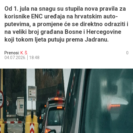
Od 1. jula na snagu su stupila nova pravila za
korisnike ENC uređaja na hrvatskim auto-
putevima, a promjene će se direktno odraziti i
na veliki broj građana Bosne i Hercegovine
koji tokom ljeta putuju prema Jadranu.
Prenosi:
K. Š.
0
04.07.2026.
18:48