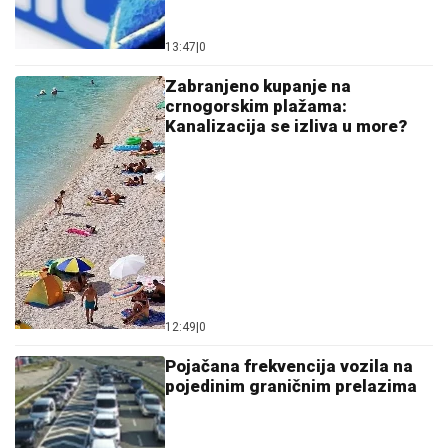
13:47
|
0
Zabranjeno kupanje na
crnogorskim plažama:
Kanalizacija se izliva u more?
12:49
|
0
Pojačana frekvencija vozila na
pojedinim graničnim prelazima