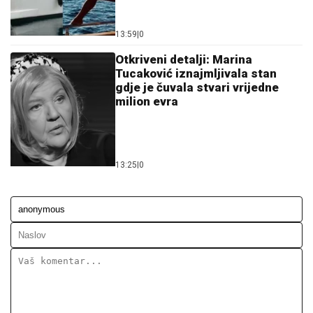
13:59
|
0
Otkriveni detalji: Marina
Tucaković iznajmljivala stan
gdje je čuvala stvari vrijedne
milion evra
13:25
|
0