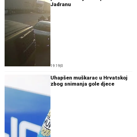
Јadranu
19:19
|
0
Uhapšen muškarac u Hrvatskoj
zbog snimanja gole djece