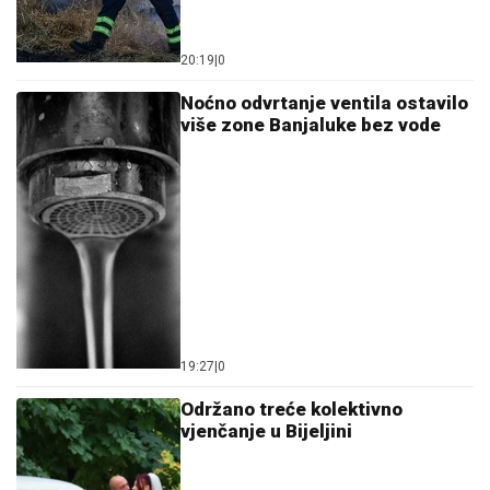
20:19
|
0
Noćno odvrtanje ventila ostavilo
više zone Banjaluke bez vode
19:27
|
0
Održano treće kolektivno
vjenčanje u Bijeljini