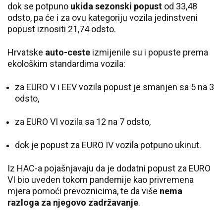
dok se potpuno
ukida sezonski popust
od 33,48
odsto, pa će i za ovu kategoriju vozila jedinstveni
popust iznositi 21,74 odsto.
Hrvatske
auto-ceste
izmijenile su i popuste prema
ekološkim standardima vozila:
za EURO V i EEV vozila popust je smanjen sa 5 na 3
odsto,
za EURO VI vozila sa 12 na 7 odsto,
dok je popust za EURO IV vozila potpuno ukinut.
Iz HAC-a pojašnjavaju da je dodatni popust za EURO
VI bio uveden tokom pandemije kao privremena
mjera pomoći prevoznicima, te da više
nema
razloga za njegovo zadržavanje
.