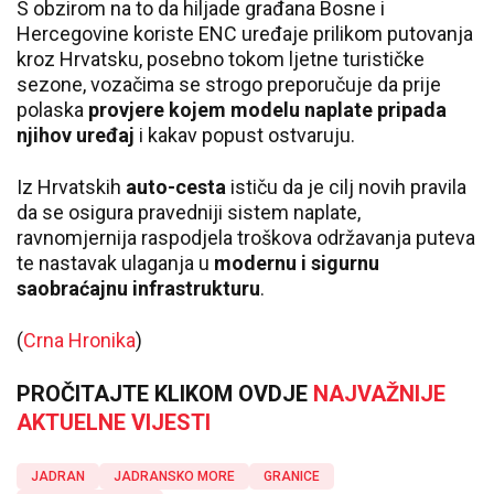
S obzirom na to da hiljade građana Bosne i
Hercegovine koriste ENC uređaje prilikom putovanja
kroz Hrvatsku, posebno tokom ljetne turističke
sezone, vozačima se strogo preporučuje da prije
polaska
provjere kojem modelu naplate pripada
njihov uređaj
i kakav popust ostvaruju.
Iz Hrvatskih
auto-cesta
ističu da je cilj novih pravila
da se osigura pravedniji sistem naplate,
ravnomjernija raspodjela troškova održavanja puteva
te nastavak ulaganja u
modernu i sigurnu
saobraćajnu infrastrukturu
.
(
Crna Hronika
)
PROČITAJTE KLIKOM OVDJE
NAJVAŽNIJE
AKTUELNE VIJESTI
JADRAN
JADRANSKO MORE
GRANICE