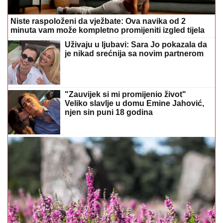
Niste raspoloženi da vježbate: Ova navika od 2
minuta vam može kompletno promijeniti izgled tijela
Uživaju u ljubavi: Sara Jo pokazala da
je nikad srećnija sa novim partnerom
"Zauvijek si mi promijenio život"
Veliko slavlje u domu Emine Jahović,
njen sin puni 18 godina