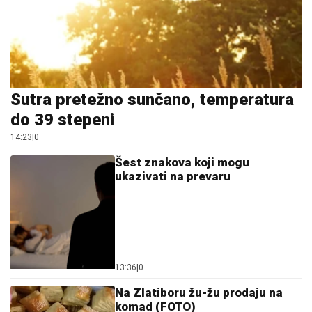
Sutra pretežno sunčano, temperatura
do 39 stepeni
14:23
|
0
Šest znakova koji mogu
ukazivati na prevaru
13:36
|
0
Na Zlatiboru žu-žu prodaju na
komad (FOTO)