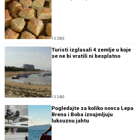
13:28
|
0
Turisti izglasali 4 zemlje u koje
se ne bi vratili ni besplatno
13:34
|
0
Pogledajte za koliko novca Lepa
Brena i Boba iznajmljuju
luksuznu jahtu