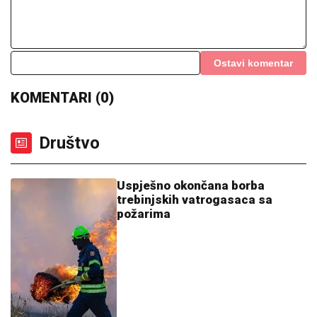
Ostavi komentar
KOMENTARI (0)
Društvo
Uspješno okončana borba
trebinjskih vatrogasaca sa
požarima