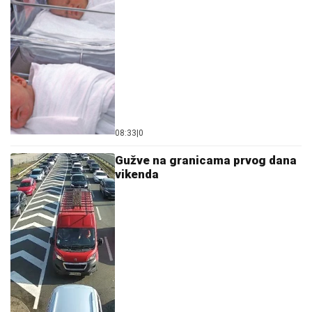
08:33
|
0
Gužve na granicama prvog dana
vikenda