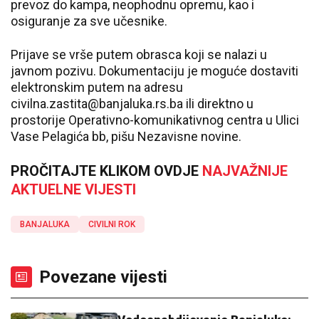
prevoz do kampa, neophodnu opremu, kao i
osiguranje za sve učesnike.
Prijave se vrše putem obrasca koji se nalazi u
javnom pozivu. Dokumentaciju je moguće dostaviti
elektronskim putem na adresu
civilna.zastita@banjaluka.rs.ba ili direktno u
prostorije Operativno-komunikativnog centra u Ulici
Vase Pelagića bb, pišu Nezavisne novine.
PROČITAJTE KLIKOM OVDJE
NAJVAŽNIJE
AKTUELNE VIJESTI
BANJALUKA
CIVILNI ROK
Povezane vijesti