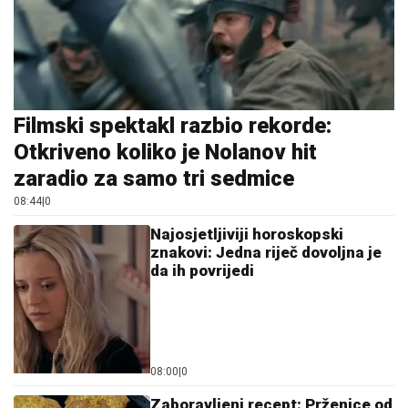
Filmski spektakl razbio rekorde:
Otkriveno koliko je Nolanov hit
zaradio za samo tri sedmice
08:44
|
0
Najosjetljiviji horoskopski
znakovi: Jedna riječ dovoljna je
da ih povrijedi
08:00
|
0
Zaboravljeni recept: Prženice od