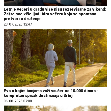
Letnje večeri u gradu više nisu rezervisane za vikend:
Zašto sve više ljudi bira večeru koja se spontano
pretvori u druženje
23. 07. 2026 12:47
Evo u kojim banjama važi vaučer od 10.000 dinara -
kompletan spisak destinacija u Srbiji
06. 08. 2026 07:08