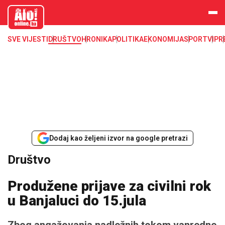
aloonline.b
a
SVE VIJESTI
DRUŠTVO
HRONIKA
POLITIKA
EKONOMIJA
SPORT
VIP
R
Dodaj kao željeni izvor na google pretrazi
Društvo
Produžene prijave za civilni rok
u Banjaluci do 15.jula