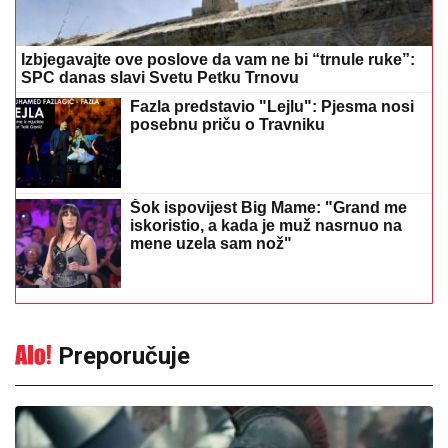
Izbjegavajte ove poslove da vam ne bi “trnule ruke”:
SPC danas slavi Svetu Petku Trnovu
Fazla predstavio "Lejlu": Pjesma nosi
posebnu priču o Travniku
Šok ispovijest Big Mame: "Grand me
iskoristio, a kada je muž nasrnuo na
mene uzela sam nož"
Preporučuje