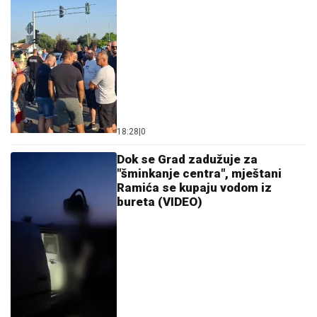
18:28
|
0
Dok se Grad zadužuje za
"šminkanje centra", mještani
Ramića se kupaju vodom iz
bureta (VIDEO)