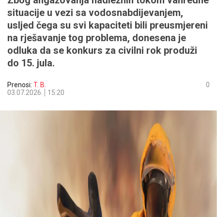
Zbog angažovanja nadležnih tokom vanredne
situacije u vezi sa vodosnabdijevanjem,
usljed čega su svi kapaciteti bili preusmjereni
na rješavanje tog problema, donesena je
odluka da se konkurs za civilni rok produži
do 15. jula.
Prenosi:
T. B.
0
03.07.2026.
15:20