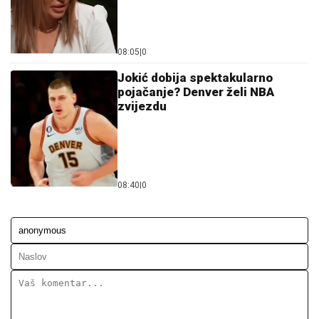
08:05
|
0
Jokić dobija spektakularno
pojačanje? Denver želi NBA
zvijezdu
08:40
|
0