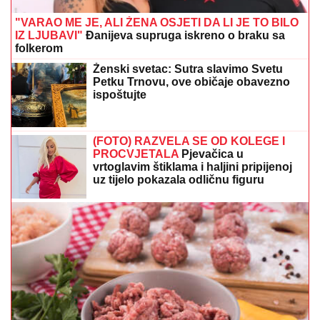
"VARAO ME JE, ALI ŽENA OSJETI DA LI JE TO BILO
IZ LJUBAVI"
Đanijeva supruga iskreno o braku sa
folkerom
Ženski svetac: Sutra slavimo Svetu
Petku Trnovu, ove običaje obavezno
ispoštujte
(FOTO) RAZVELA SE OD KOLEGE I
PROCVJETALA
Pjevačica u
vrtoglavim štiklama i haljini pripijenoj
uz tijelo pokazala odličnu figuru