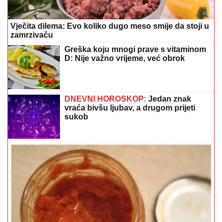
Vječita dilema: Evo koliko dugo meso smije da stoji u
zamrzivaču
Greška koju mnogi prave s vitaminom
D: Nije važno vrijeme, već obrok
DNEVNI HOROSKOP:
Jedan znak
vraća bivšu ljubav, a drugom prijeti
sukob