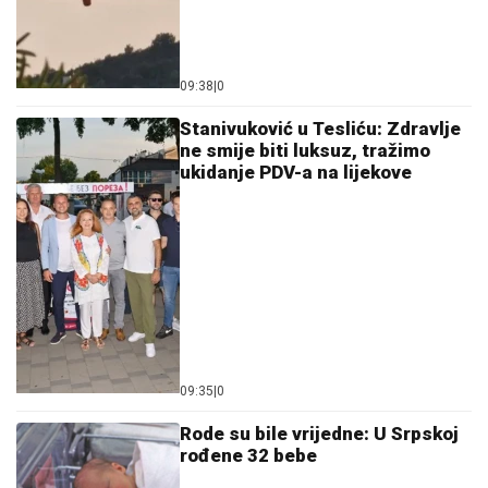
09:38
|
0
Stanivuković u Tesliću: Zdravlje
ne smije biti luksuz, tražimo
ukidanje PDV-a na lijekove
09:35
|
0
Rode su bile vrijedne: U Srpskoj
rođene 32 bebe