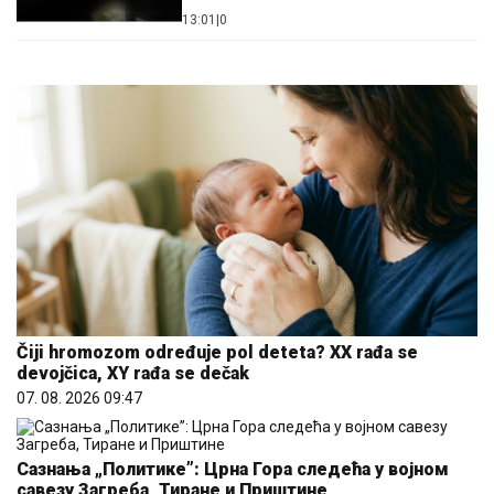
13:01
|
0
Čiji hromozom određuje pol deteta? XX rađa se
devojčica, XY rađa se dečak
07. 08. 2026 09:47
Сазнања „Политике”: Црна Гора следећа у војном
савезу Загреба, Тиране и Приштине