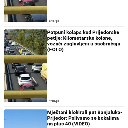
16:37
|
0
Potpuni kolaps kod Prijedorske
petlje: Kilometarske kolone,
vozači zaglavljeni u saobraćaju
(FOTO)
12:06
|
0
Mještani blokirali put Banjaluka-
Prijedor: Polivamo se bokalima
na plus 40 (VIDEO)