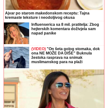
Ajvar po starom makedonskom receptu: Tajna
kremaste teksture i neodoljivog okusa
Influenserica sa 8 mil. pratitelja: Zbog
hejterskih komentara doživjela sam
napad panike
(VIDEO)
"On šeta golog stomaka, dok
ona NE MOŽE DA DIŠE" Buknula
žestoka rasprava na snimak
muslimanskog para na plaži