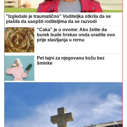
"Izgledalo je traumatično" Voditeljka otkrila da se
plašila da saopšti roditeljima da se razvodi
"Caka" je u ovome: Ako želite da
burek bude hrskav onda uradite ovo
prije stavljanja u rernu
Pet tajni za njegovanu kožu bez
šminke