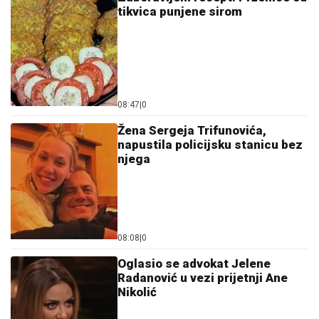
tikvica punjene sirom
08:47
|
0
Žena Sergeja Trifunovića,
napustila policijsku stanicu bez
njega
08:08
|
0
Oglasio se advokat Jelene
Radanović u vezi prijetnji Ane
Nikolić