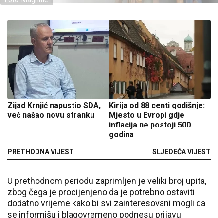
Foto: Magnific
Zijad Krnjić napustio SDA,
Kirija od 88 centi godišnje:
već našao novu stranku
Mjesto u Evropi gdje
inflacija ne postoji 500
godina
PRETHODNA VIJEST
SLJEDEĆA VIJEST
U prethodnom periodu zaprimljen je veliki broj upita,
zbog čega je procijenjeno da je potrebno ostaviti
dodatno vrijeme kako bi svi zainteresovani mogli da
se informišu i blagovremeno podnesu prijavu.