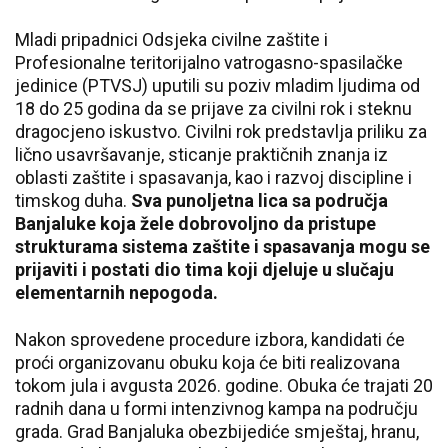
Mladi pripadnici Odsjeka civilne zaštite i
Profesionalne teritorijalno vatrogasno-spasilačke
jedinice (PTVSJ) uputili su poziv mladim ljudima od
18 do 25 godina da se prijave za civilni rok i steknu
dragocjeno iskustvo. Civilni rok predstavlja priliku za
lično usavršavanje, sticanje praktičnih znanja iz
oblasti zaštite i spasavanja, kao i razvoj discipline i
timskog duha.
Sva punoljetna lica sa područja
Banjaluke koja žele dobrovoljno da pristupe
strukturama sistema zaštite i spasavanja mogu se
prijaviti i postati dio tima koji djeluje u slučaju
elementarnih nepogoda.
Nakon sprovedene procedure izbora, kandidati će
proći organizovanu obuku koja će biti realizovana
tokom jula i avgusta 2026. godine. Obuka će trajati 20
radnih dana u formi intenzivnog kampa na području
grada. Grad Banjaluka obezbijediće smještaj, hranu,