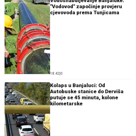
Vodosnabdijevanje Banjaluke:
"Vodovod" započinje provjeru
cjevovoda prema Tunjicama
18:42
|
0
Kolaps u Banjaluci: Od
Autobuske stanice do Derviša
putuje se 45 minuta, kolone
kilometarske