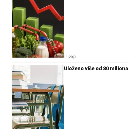
11:20
|
0
Uloženo više od 80 miliona