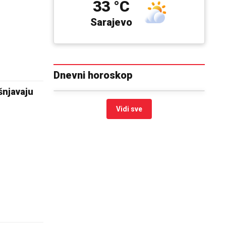
33 °C
Sarajevo
Dnevni horoskop
šnjavaju
Vidi sve