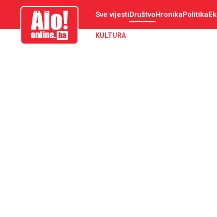
aloonline.ba
Sve vijesti
Društvo
Hronika
Politika
Ek
KULTURA