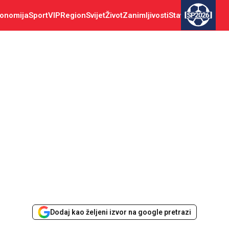
onomija
Sport
VIP
Region
Svijet
Život
Zanimljivosti
Stav
SP2026
Dodaj kao željeni izvor na google pretrazi