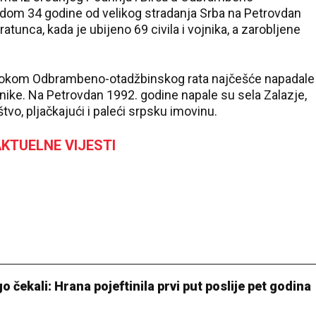
odom 34 godine od velikog stradanja Srba na Petrovdan
tunca, kada je ubijeno 69 civila i vojnika, a zarobljene
 tokom Odbrambeno-otadžbinskog rata najčešće napadale
nike. Na Petrovdan 1992. godine napale su sela Zalazje,
štvo, pljačkajući i paleći srpsku imovinu.
KTUELNE VIJESTI
čekali: Hrana pojeftinila prvi put poslije pet godina