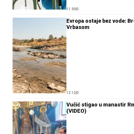
11:30
|
0
Evropa ostaje bez vode: Br
Vrbasom
12:12
|
0
Vučić stigao u manastir Rm
(VIDEO)