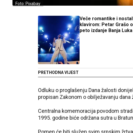
Foto: Pixabay
Veče romantike i nostal
klavirom: Petar Grašo o
peto izdanje Banja Luka
PRETHODNA VIJEST
Odluku o proglašenju Dana žalosti donijel
propisan Zakonom o obilježavanju dana ž
Centralna komemoracija povodom stradanj
1995. godine biće održana sutra u Bratun
Pomen će biti služen svim srpskim žrtva