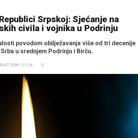
Republici Srpskoj: Sjećanje na
kih civila i vojnika u Podrinju
alosti povodom obilježavanja više od tri decenije
 Srba u srednjem Podrinju i Birču.
03.07.2026.
12:24
0