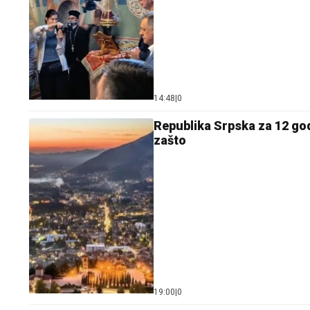
14:48
|
0
Republika Srpska za 12 go
zašto
19:00
|
0