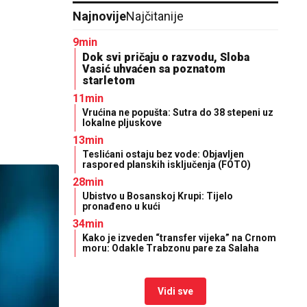
Najnovije
Najčitanije
9min
Dok svi pričaju o razvodu, Sloba
Vasić uhvaćen sa poznatom
starletom
11min
Vrućina ne popušta: Sutra do 38 stepeni uz
lokalne pljuskove
13min
Teslićani ostaju bez vode: Objavljen
raspored planskih isključenja (FOTO)
28min
Ubistvo u Bosanskoj Krupi: Tijelo
pronađeno u kući
34min
Kako je izveden “transfer vijeka” na Crnom
moru: Odakle Trabzonu pare za Salaha
Vidi sve