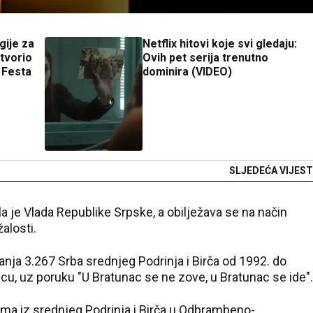
gije za
Netflix hitovi koje svi gledaju:
tvorio
Ovih pet serija trenutno
 Festa
dominira (VIDEO)
SLJEDEĆA VIJEST
a je Vlada Republike Srpske, a obilježava se na način
alosti.
a 3.267 Srba srednjeg Podrinja i Birča od 1992. do
cu, uz poruku "U Bratunac se ne zove, u Bratunac se ide".
ma iz srednjeg Podrinja i Birča u Odbrambeno-