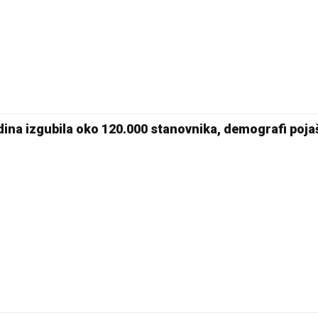
28 °C
Pale
dina izgubila oko 120.000 stanovnika, demografi poja