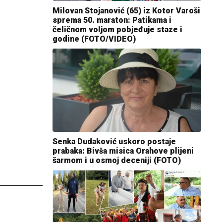
Milovan Stojanović (65) iz Kotor Varoši
sprema 50. maraton: Patikama i
čeličnom voljom pobjeđuje staze i
godine (FOTO/VIDEO)
Senka Dudaković uskoro postaje
prabaka: Bivša misica Orahove plijeni
šarmom i u osmoj deceniji (FOTO)