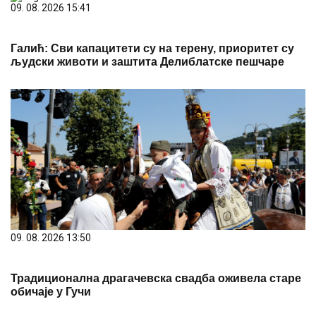
09. 08. 2026 15:41
Галић: Сви капацитети су на терену, приоритет су
људски животи и заштита Делиблатске пешчаре
09. 08. 2026 13:50
Традиционална драгачевска свадба оживела старе
обичаје у Гучи