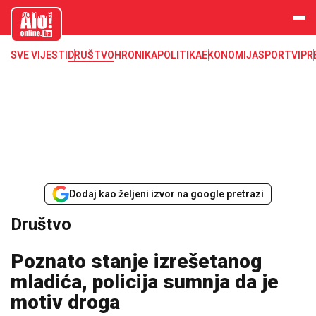
aloonline.b
a
SVE VIJESTI
DRUŠTVO
HRONIKA
POLITIKA
EKONOMIJA
SPORT
VIP
R
Dodaj kao željeni izvor na google pretrazi
Društvo
Poznato stanje izrešetanog
mladića, policija sumnja da je
motiv droga