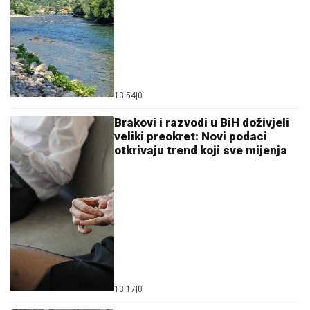
13:54
|
0
Brakovi i razvodi u BiH doživjeli
veliki preokret: Novi podaci
otkrivaju trend koji sve mijenja
13:17
|
0