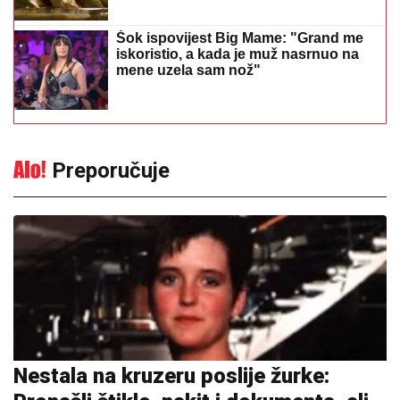
Šok ispovijest Big Mame: "Grand me
iskoristio, a kada je muž nasrnuo na
mene uzela sam nož"
Preporučuje
Nestala na kruzeru poslije žurke: