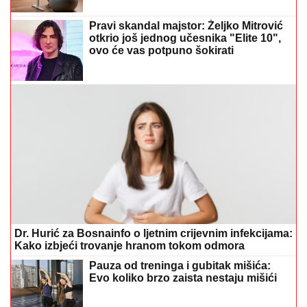
Pravi skandal majstor: Željko Mitrović
otkrio još jednog učesnika "Elite 10",
ovo će vas potpuno šokirati
Dr. Hurić za Bosnainfo o ljetnim crijevnim infekcijama:
Kako izbjeći trovanje hranom tokom odmora
Pauza od treninga i gubitak mišića:
Evo koliko brzo zaista nestaju mišići