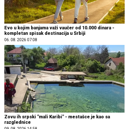
Evo u kojim banjama važi vaučer od 10.000 dinara -
kompletan spisak destinacija u Srbiji
06. 08. 2026 07:08
Zovu ih srpski "mali Karibi" - mestašce je kao sa
razglednice
09. 08. 2026 14:58