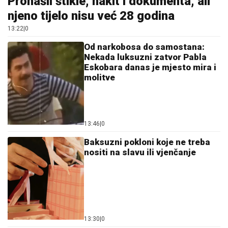
Pronašli štikle, nakit i dokumenta, ali
njeno tijelo nisu već 28 godina
13:22
|
0
Od narkobosa do samostana:
Nekada luksuzni zatvor Pabla
Eskobara danas je mjesto mira i
molitve
13:46
|
0
Baksuzni pokloni koje ne treba
nositi na slavu ili vjenčanje
13:30
|
0