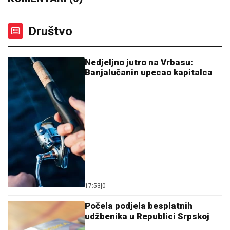
Društvo
Nedjeljno jutro na Vrbasu:
Banjalučanin upecao kapitalca
17:53
|
0
Počela podjela besplatnih
udžbenika u Republici Srpskoj