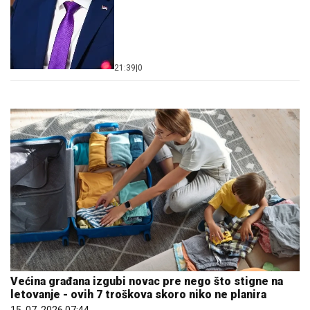
21:39
|
0
Većina građana izgubi novac pre nego što stigne na
letovanje - ovih 7 troškova skoro niko ne planira