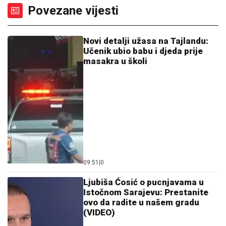
Povezane vijesti
Novi detalji užasa na Tajlandu:
Učenik ubio babu i djeda prije
masakra u školi
09:51
|
0
Ljubiša Ćosić o pucnjavama u
Istočnom Sarajevu: Prestanite
ovo da radite u našem gradu
(VIDEO)