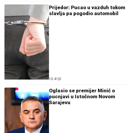
Prijedor: Pucao u vazduh tokom
slavlja pa pogodio automobil
10:41
|
0
Oglasio se premijer Minić o
pucnjavi u Istočnom Novom
Sarajevu