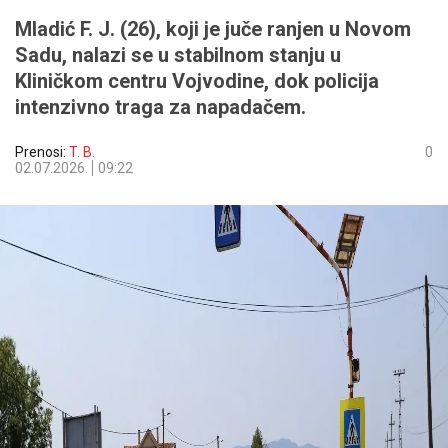
Mladić F. J. (26), koji je juče ranjen u Novom
Sadu, nalazi se u stabilnom stanju u
Kliničkom centru Vojvodine, dok policija
intenzivno traga za napadačem.
Prenosi:
T. B.
0
02.07.2026.
09:22