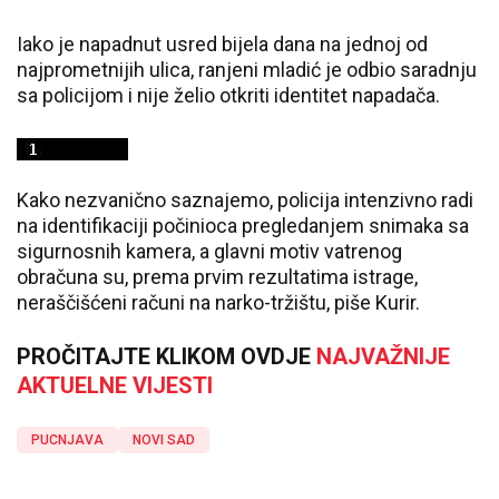
Iako je napadnut usred bijela dana na jednoj od
najprometnijih ulica, ranjeni mladić je odbio saradnju
sa policijom i nije želio otkriti identitet napadača.
Kako nezvanično saznajemo, policija intenzivno radi
na identifikaciji počinioca pregledanjem snimaka sa
sigurnosnih kamera, a glavni motiv vatrenog
obračuna su, prema prvim rezultatima istrage,
neraščišćeni računi na narko-tržištu, piše Kurir.
PROČITAJTE KLIKOM OVDJE
NAJVAŽNIJE
AKTUELNE VIJESTI
PUCNJAVA
NOVI SAD