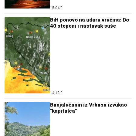
15:04
|
0
BiH ponovo na udaru vrućina: Do
40 stepeni i nastavak suše
14:12
|
0
Banjalučanin iz Vrbasa izvukao
"kapitalca"