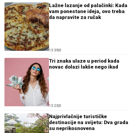
Lažne lazanje od palačinki: Kada
vam ponestane ideja, ovo treba
da napravite za ručak
13:39
|
0
Tri znaka ulaze u period kada
novac dolazi lakše nego ikad
13:23
|
0
Najprivlačnije turističke
destinacije na svijetu: Dva grada
su neprikosnovena