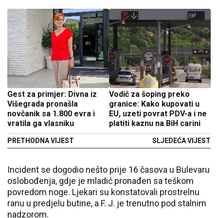
Gest za primjer: Divna iz
Vodič za šoping preko
Višegrada pronašla
granice: Kako kupovati u
novčanik sa 1.800 evra i
EU, uzeti povrat PDV-a i ne
vratila ga vlasniku
platiti kaznu na BiH carini
PRETHODNA VIJEST
SLJEDEĆA VIJEST
Incident se dogodio nešto prije 16 časova u Bulevaru
oslobođenja, gdje je mladić pronađen sa teškom
povredom noge. Ljekari su konstatovali prostrelnu
ranu u predjelu butine, a F. J. je trenutno pod stalnim
nadzorom.