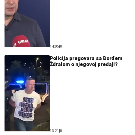
14:05
|
0
Policija pregovara sa Đorđem
Ždralom o njegovoj predaji?
13:21
|
0