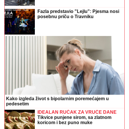
Fazla predstavio "Lejlu": Pjesma nosi
posebnu priču o Travniku
Kako izgleda život s bipolarnim poremećajem u
pedesetim
IDEALAN RUČAK ZA VRUĆE DANE
Tikvice punjene sirom, sa zlatnom
koricom i bez puno muke