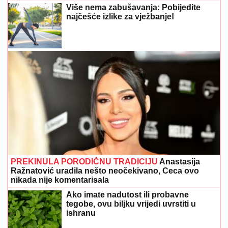
Više nema zabušavanja: Pobijedite
najčešće izlike za vježbanje!
PREKINULA PORODIČNU TRADICIJU
Anastasija
Ražnatović uradila nešto neočekivano, Ceca ovo
nikada nije komentarisala
Ako imate nadutost ili probavne
tegobe, ovu biljku vrijedi uvrstiti u
ishranu