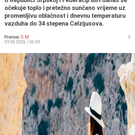
U Republici Srpskoj i Federaciji BiH danas se
očekuje toplo i pretežno sunčano vrijeme uz
promenljivu oblačnost i dnevnu temperaturu
vazduha do 34 stepena Celzijusova.
Prenosi:
D. M.
0
09.06.2026.
06:09