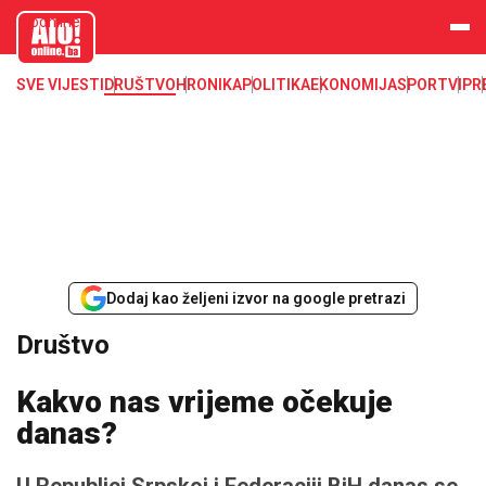
aloonline.b
a
SVE VIJESTI
DRUŠTVO
HRONIKA
POLITIKA
EKONOMIJA
SPORT
VIP
R
Dodaj kao željeni izvor na google pretrazi
Društvo
Kakvo nas vrijeme očekuje
danas?