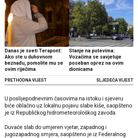
Danas je sveti Terapont:
Stanje na putevima:
Ako ste u duhovnom
Vozačima se savjetuje
beznađu, pomolite mu se
poseban oprez na ovim
ovim riječima
dionicama
PRETHODNA VIJEST
SLJEDEĆA VIJEST
U poslijepodnevnim časovima na istoku i sjeveru
biće oblačno uz lokalnu pojavu slabe kiše, saopšteno
je iz Republičkog hidrometeorološkog zavoda.
Duvaće slab do umjeren vjetar, zapadnog i
jugozapadnog smjera, saopšteno je iz Federalnog