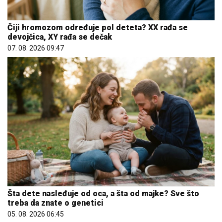
Čiji hromozom određuje pol deteta? XX rađa se
devojčica, XY rađa se dečak
07. 08. 2026 09:47
Šta dete nasleđuje od oca, a šta od majke? Sve što
treba da znate o genetici
05. 08. 2026 06:45