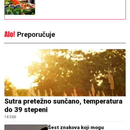
Preporučuje
Sutra pretežno sunčano, temperatura
do 39 stepeni
14:23
|
0
Šest znakova koji mogu