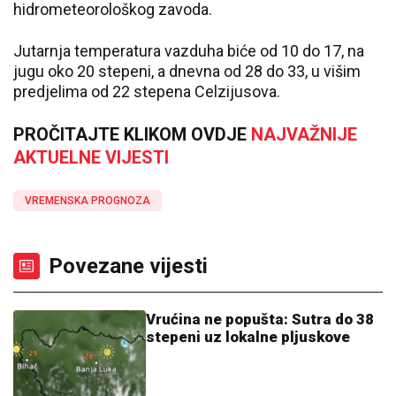
hidrometeorološkog zavoda.
Јutarnja temperatura vazduha biće od 10 do 17, na
jugu oko 20 stepeni, a dnevna od 28 do 33, u višim
predjelima od 22 stepena Celzijusova.
PROČITAJTE KLIKOM OVDJE
NAJVAŽNIJE
AKTUELNE VIJESTI
VREMENSKA PROGNOZA
Povezane vijesti
Vrućina ne popušta: Sutra do 38
stepeni uz lokalne pljuskove