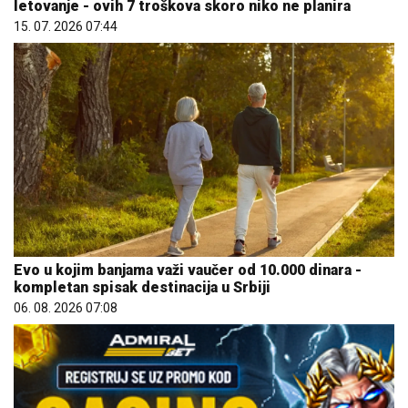
letovanje - ovih 7 troškova skoro niko ne planira
15. 07. 2026 07:44
Evo u kojim banjama važi vaučer od 10.000 dinara -
kompletan spisak destinacija u Srbiji
06. 08. 2026 07:08