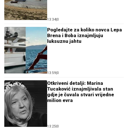
13:34
|
0
Pogledajte za koliko novca Lepa
Brena i Boba iznajmljuju
luksuznu jahtu
13:59
|
0
Otkriveni detalji: Marina
Tucaković iznajmljivala stan
gdje je čuvala stvari vrijedne
milion evra
13:25
|
0