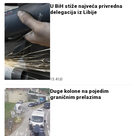
U BiH stiže najveća privredna
delegacija iz Libije
15:41
|
0
Duge kolone na pojedim
graničnim prelazima