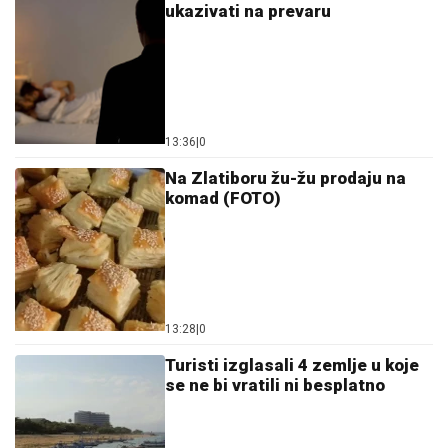
ukazivati na prevaru
13:36
|
0
Na Zlatiboru žu-žu prodaju na
komad (FOTO)
13:28
|
0
Turisti izglasali 4 zemlje u koje
se ne bi vratili ni besplatno