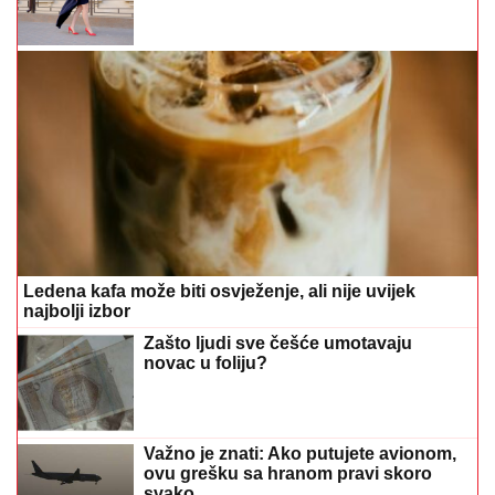
Ledena kafa može biti osvježenje, ali nije uvijek
najbolji izbor
Zašto ljudi sve češće umotavaju
novac u foliju?
Važno je znati: Ako putujete avionom,
ovu grešku sa hranom pravi skoro
svako