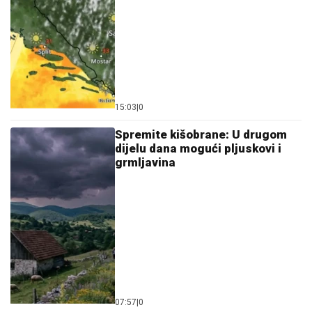
15:03
|
0
Spremite kišobrane: U drugom
dijelu dana mogući pljuskovi i
grmljavina
07:57
|
0