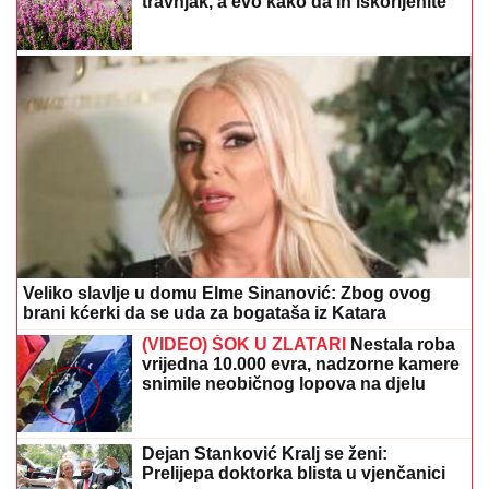
travnjak, a evo kako da ih iskorijenite
Veliko slavlje u domu Elme Sinanović: Zbog ovog
brani kćerki da se uda za bogataša iz Katara
(VIDEO) ŠOK U ZLATARI
Nestala roba
vrijedna 10.000 evra, nadzorne kamere
snimile neobičnog lopova na djelu
Dejan Stanković Kralj se ženi:
Prelijepa doktorka blista u vjenčanici