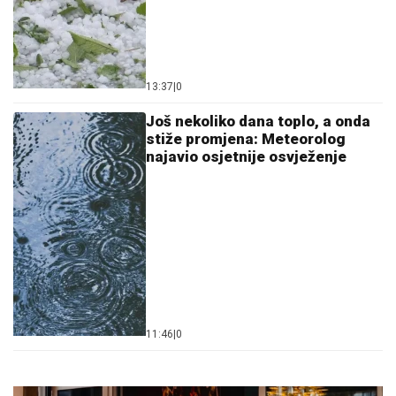
13:37
|
0
Još nekoliko dana toplo, a onda
stiže promjena: Meteorolog
najavio osjetnije osvježenje
11:46
|
0