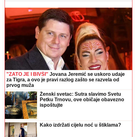
"ZATO JE I BIVŠI"
Jovana Jeremić se uskoro udaje
za Tigra, a ovo je pravi razlog zašto se razvela od
prvog muža
Ženski svetac: Sutra slavimo Svetu
Petku Trnovu, ove običaje obavezno
ispoštujte
Kako izdržati cijelu noć u štiklama?