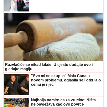
Razvlačiće se nikad lakše: U tijesto dodajte ovo i
gledajte magiju
"Sve mi se skupilo" Mala Cana u
novom problemu, oglasila se i otkrila o
čemu je riječ
Najbolja namirnica za vrućine: Ništa
ne osvježava kao ovo povrće