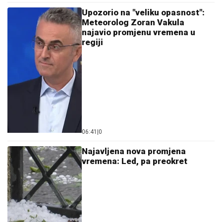
Upozorio na "veliku opasnost":
Meteorolog Zoran Vakula
najavio promjenu vremena u
regiji
06:41
|
0
Najavljena nova promjena
vremena: Led, pa preokret