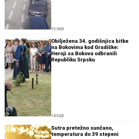
15:36
|
0
Obilježena 34. godišnjica bitke
na Bokovima kod Gradiške:
Heroji sa Bokova odbranili
Republiku Srpsku
14:52
|
0
Sutra pretežno sunčano,
temperatura do 39 stepeni