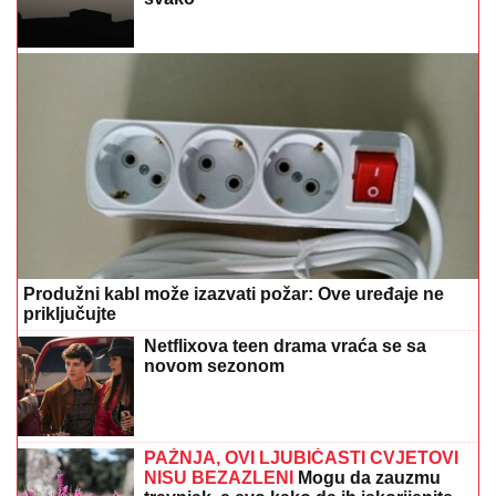
Produžni kabl može izazvati požar: Ove uređaje ne
priključujte
Netflixova teen drama vraća se sa
novom sezonom
PAŽNJA, OVI LJUBIČASTI CVJETOVI
NISU BEZAZLENI
Mogu da zauzmu