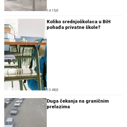
14:15
|
0
Koliko srednjoškolaca u BiH
pohađa privatne škole?
13:48
|
0
Duga čekanja na graničnim
prelazima