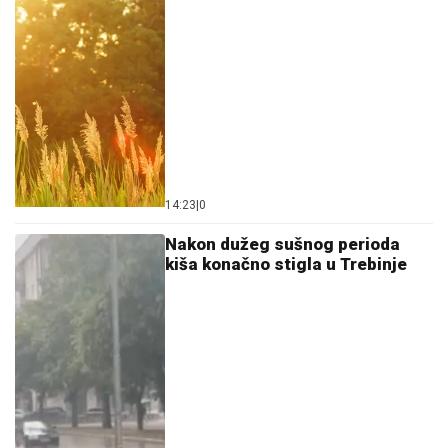
14:23
|
0
Nakon dužeg sušnog perioda
kiša konačno stigla u Trebinje