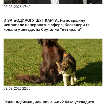
08. 08. 2026 17:40
И ЗА БОДИРОГУ ШУТ КАРТА: На површину
испливале невероватне афере, блокадери га
ковали у звезде, па брутално "ветирали"
08. 08. 2026 22:00
Један љубимац или више њих? Како ускладити