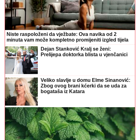
Niste raspoloženi da vježbate: Ova navika od 2
minuta vam može kompletno promijeniti izgled tijela
Dejan Stanković Kralj se ženi:
Prelijepa doktorka blista u vjenčanici
Veliko slavlje u domu Elme Sinanović:
Zbog ovog brani kćerki da se uda za
bogataša iz Katara