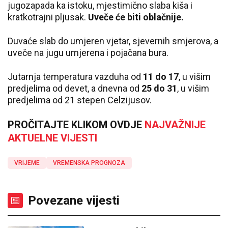
jugozapada ka istoku, mjestimično slaba kiša i
kratkotrajni pljusak.
Uveče će biti oblačnije.
Duvaće slab do umjeren vjetar, sjevernih smjerova, a
uveče na jugu umjerena i pojačana bura.
Јutarnja temperatura vazduha od
11 do 17
, u višim
predjelima od devet, a dnevna od
25 do 31
, u višim
predjelima od 21 stepen Celzijusov.
PROČITAJTE KLIKOM OVDJE
NAJVAŽNIJE
AKTUELNE VIJESTI
VRIJEME
VREMENSKA PROGNOZA
Povezane vijesti