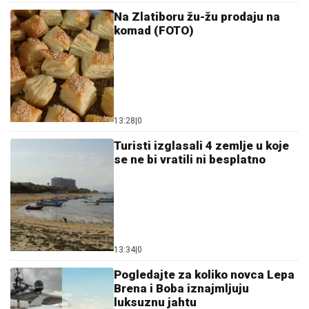
Na Zlatiboru žu-žu prodaju na
komad (FOTO)
13:28
|
0
Turisti izglasali 4 zemlje u koje
se ne bi vratili ni besplatno
13:34
|
0
Pogledajte za koliko novca Lepa
Brena i Boba iznajmljuju
luksuznu jahtu