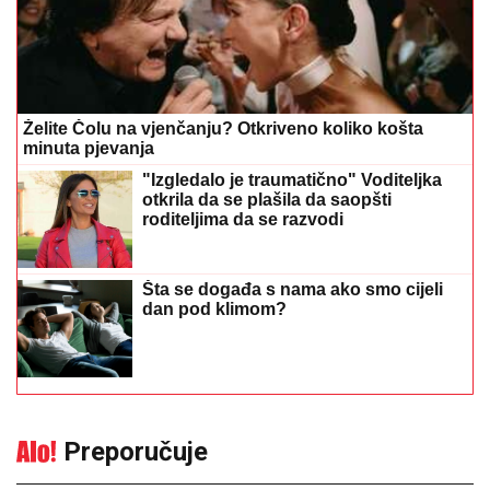
Želite Čolu na vjenčanju? Otkriveno koliko košta
minuta pjevanja
"Izgledalo je traumatično" Voditeljka
otkrila da se plašila da saopšti
roditeljima da se razvodi
Šta se događa s nama ako smo cijeli
dan pod klimom?
Preporučuje