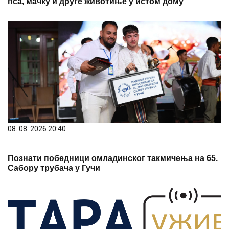
пса, мачку и друге животиње у истом дому
08. 08. 2026 20:40
Познати победници омладинског такмичења на 65.
Сабору трубача у Гучи