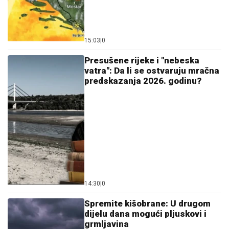
15:03
|
0
Presušene rijeke i "nebeska
vatra": Da li se ostvaruju mračna
predskazanja 2026. godinu?
14:30
|
0
Spremite kišobrane: U drugom
dijelu dana mogući pljuskovi i
grmljavina