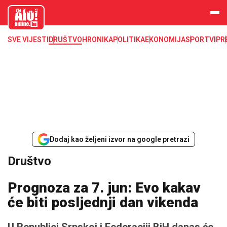
aloonline.b
a
SVE VIJESTI
DRUŠTVO
HRONIKA
POLITIKA
EKONOMIJA
SPORT
VIP
R
Dodaj kao željeni izvor na google pretrazi
Društvo
Prognoza za 7. jun: Evo kakav
će biti posljednji dan vikenda