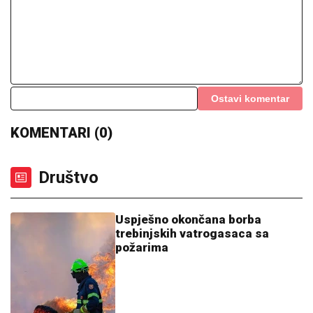
Ostavi komentar
KOMENTARI (0)
Društvo
Uspješno okončana borba
trebinjskih vatrogasaca sa
požarima