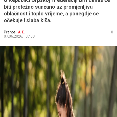
U Republici Srpskoj i Federaciji BiH danas će
biti pretežno sunčano uz promjenljivu
oblačnost i toplo vrijeme, a ponegdje se
očekuje i slaba kiša.
Prenosi:
A. D.
0
07.06.2026.
07:00