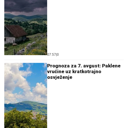
07:57
|
0
Prognoza za 7. avgust: Paklene
vrućine uz kratkotrajno
osvježenje