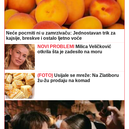
Neće pocrniti ni u zamrzivaču: Jednostavan trik za
kajsije, breskve i ostalo ljetno voće
NOVI PROBLEMI
Milica Veličković
otkrila šta je zadesilo na moru
(FOTO)
Usijale se mreže: Na Zlatiboru
žu-žu prodaju na komad