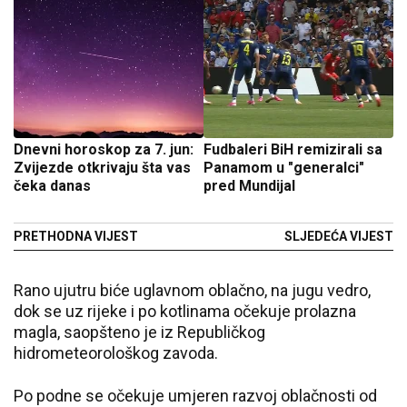
Dnevni horoskop za 7. jun:
Fudbaleri BiH remizirali sa
Zvijezde otkrivaju šta vas
Panamom u "generalci"
čeka danas
pred Mundijal
PRETHODNA VIJEST
SLJEDEĆA VIJEST
Rano ujutru biće uglavnom oblačno, na jugu vedro,
dok se uz rijeke i po kotlinama očekuje prolazna
magla, saopšteno je iz Republičkog
hidrometeorološkog zavoda.
Po podne se očekuje umjeren razvoj oblačnosti od