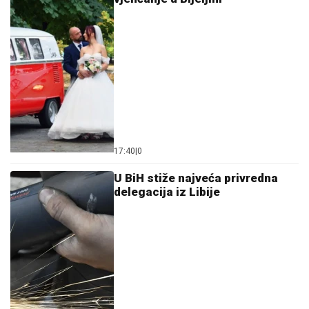
17:40
|
0
U BiH stiže najveća privredna
delegacija iz Libije