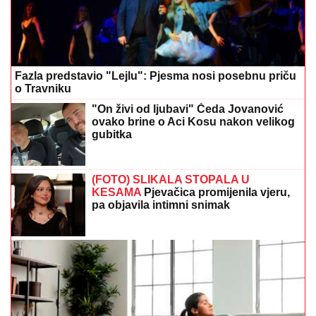
Fazla predstavio "Lejlu": Pjesma nosi posebnu priču
o Travniku
"On živi od ljubavi" Čeda Jovanović
ovako brine o Aci Kosu nakon velikog
gubitka
(FOTO) SLIKALA STOPALA U
KESAMA
Pjevačica promijenila vjeru,
pa objavila intimni snimak