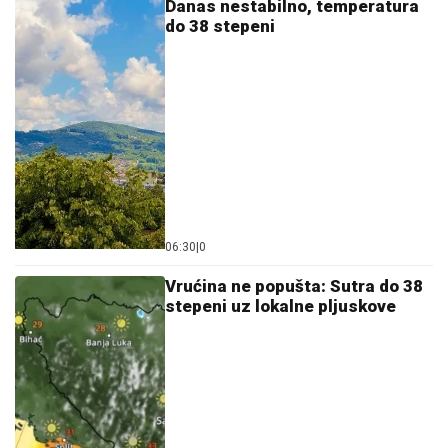
Danas nestabilno, temperatura
do 38 stepeni
06:30
|
0
Vrućina ne popušta: Sutra do 38
stepeni uz lokalne pljuskove