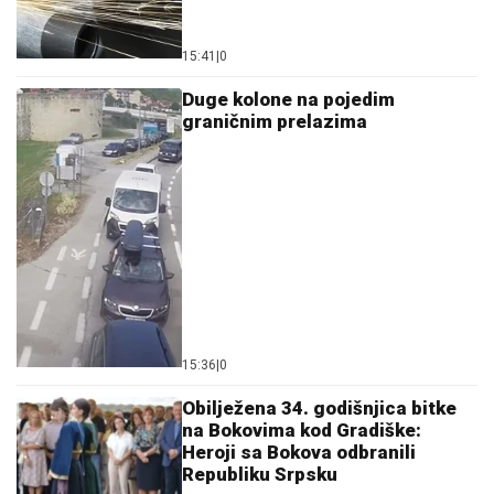
15:41
|
0
Duge kolone na pojedim
graničnim prelazima
15:36
|
0
Obilježena 34. godišnjica bitke
na Bokovima kod Gradiške:
Heroji sa Bokova odbranili
Republiku Srpsku