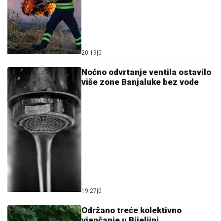
20:19
|
0
Noćno odvrtanje ventila ostavilo
više zone Banjaluke bez vode
19:27
|
0
Održano treće kolektivno
vjenčanje u Bijeljini