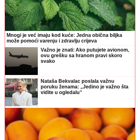
Mnogi je već imaju kod kuće: Jedna obična biljka
može pomoći varenju i zdravlju crijeva
Važno je znati: Ako putujete avionom,
ovu grešku sa hranom pravi skoro
svako
Nataša Bekvalac poslala važnu
poruku ženama: „Jedino je važno šta
vidite u ogledalu“