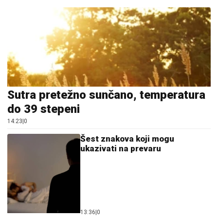
Sutra pretežno sunčano, temperatura
do 39 stepeni
14:23
|
0
Šest znakova koji mogu
ukazivati na prevaru
13:36
|
0