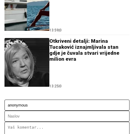
13:59
|
0
Otkriveni detalji: Marina
Tucaković iznajmljivala stan
gdje je čuvala stvari vrijedne
milion evra
13:25
|
0