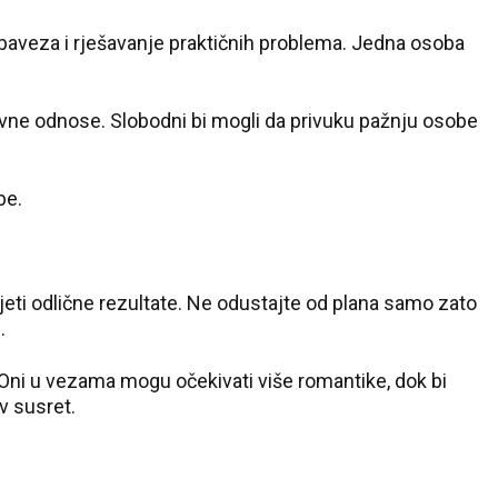
26 °C
baveza i rješavanje praktičnih problema. Jedna osoba
Pale
avne odnose. Slobodni bi mogli da privuku pažnju osobe
be.
eti odlične rezultate. Ne odustajte od plana samo zato
.
. Oni u vezama mogu očekivati više romantike, dok bi
v susret.