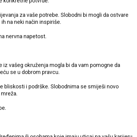
e konkretne potvrde.
ijevanja za vaše potrebe. Slobodni bi mogli da ostvare
h na neki način inspiriše.
ana nervna napetost.
sobe iz vašeg okruženja mogla bi da vam pomogne da
 kreću se u dobrom pravcu.
 bliskosti i podrške. Slobodnima se smiješi novo
h mreža.
be.
eđenima ili osobama koje imaju uticaj na vašu karijeru.