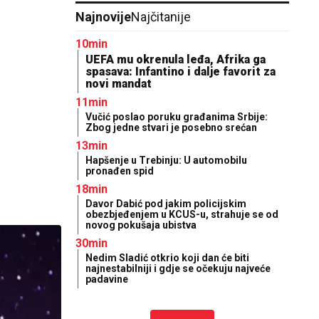
Najnovije
Najčitanije
10min
UEFA mu okrenula leđa, Afrika ga
spasava: Infantino i dalje favorit za
novi mandat
11min
Vučić poslao poruku građanima Srbije:
Zbog jedne stvari je posebno srećan
13min
Hapšenje u Trebinju: U automobilu
pronađen spid
18min
Davor Dabić pod jakim policijskim
obezbjeđenjem u KCUS-u, strahuje se od
novog pokušaja ubistva
30min
Nedim Sladić otkrio koji dan će biti
najnestabilniji i gdje se očekuju najveće
padavine