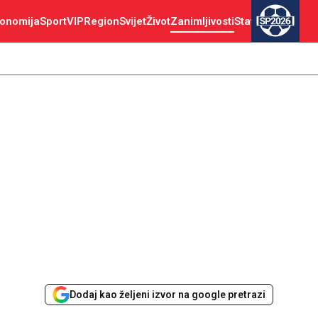
onomija
Sport
VIP
Region
Svijet
Život
Zanimljivosti
Stav
SP2026
Dodaj kao željeni izvor na google pretrazi