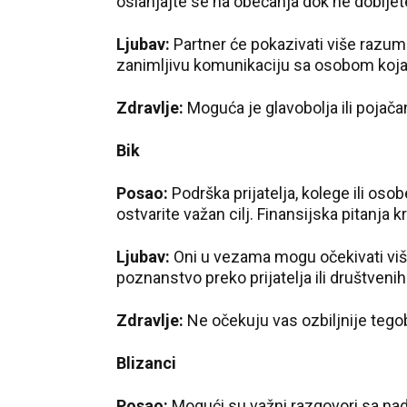
oslanjajte se na obećanja dok ne dobijet
Ljubav:
Partner će pokazivati više razum
zanimljivu komunikaciju sa osobom koja i
Zdravlje:
Moguća je glavobolja ili pojač
Bik
Posao:
Podrška prijatelja, kolege ili o
ostvarite važan cilj. Finansijska pitanja
Ljubav:
Oni u vezama mogu očekivati više
poznanstvo preko prijatelja ili društveni
Zdravlje:
Ne očekuju vas ozbiljnije tego
Blizanci
Posao:
Mogući su važni razgovori sa nadr