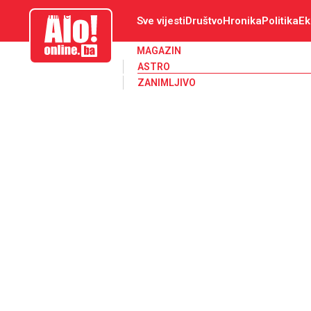
aloonline.ba
Sve vijesti
Društvo
Hronika
Politika
Ek
MAGAZIN
ASTRO
ZANIMLJIVO