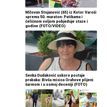
Milovan Stojanović (65) iz Kotor Varoši
sprema 50. maraton: Patikama i
čeličnom voljom pobjeđuje staze i
godine (FOTO/VIDEO)
Senka Dudaković uskoro postaje
prabaka: Bivša misica Orahove plijeni
šarmom i u osmoj deceniji (FOTO)