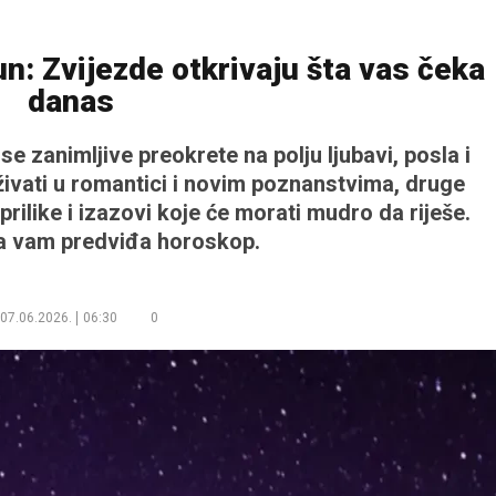
n: Zvijezde otkrivaju šta vas čeka
danas
se zanimljive preokrete na polju ljubavi, posla i
uživati u romantici i novim poznanstvima, druge
rilike i izazovi koje će morati mudro da riješe.
ta vam predviđa horoskop.
07.06.2026.
06:30
0