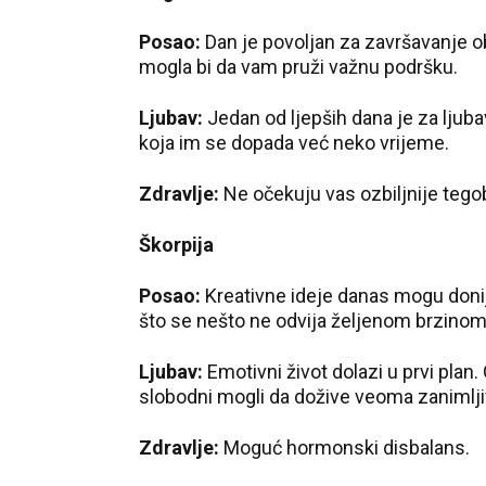
Posao:
Dan je povoljan za završavanje o
mogla bi da vam pruži važnu podršku.
Ljubav:
Jedan od ljepših dana je za ljub
koja im se dopada već neko vrijeme.
Zdravlje:
Ne očekuju vas ozbiljnije tego
Škorpija
Posao:
Kreativne ideje danas mogu donij
što se nešto ne odvija željenom brzinom
Ljubav:
Emotivni život dolazi u prvi plan
slobodni mogli da dožive veoma zanimlji
Zdravlje:
Moguć hormonski disbalans.