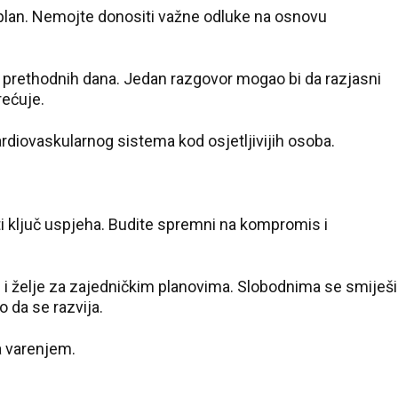
i plan. Nemojte donositi važne odluke na osnovu
o prethodnih dana. Jedan razgovor mogao bi da razjasni
rećuje.
ardiovaskularnog sistema kod osjetljivijih osoba.
i ključ uspjeha. Budite spremni na kompromis i
e i želje za zajedničkim planovima. Slobodnima se smiješi
 da se razvija.
 varenjem.