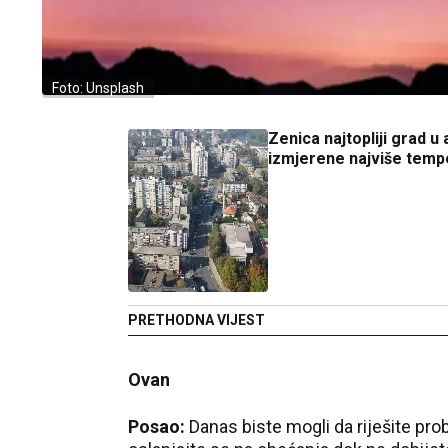
Foto: Unsplash
Zenica najtopliji grad u a
izmjerene najviše temp
PRETHODNA VIJEST
Ovan
Posao:
Danas biste mogli da riješite pro