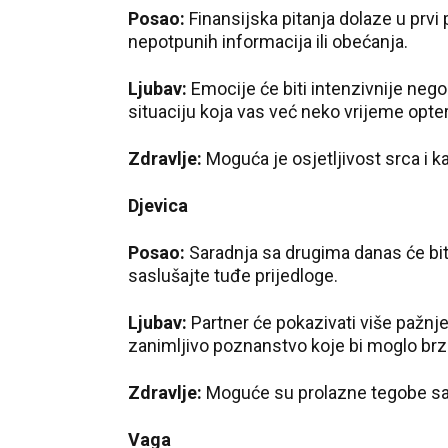
Posao:
Finansijska pitanja dolaze u prv
nepotpunih informacija ili obećanja.
Ljubav:
Emocije će biti intenzivnije neg
situaciju koja vas već neko vrijeme opte
Zdravlje:
Moguća je osjetljivost srca i k
Djevica
Posao:
Saradnja sa drugima danas će bit
saslušajte tuđe prijedloge.
Ljubav:
Partner će pokazivati više pažnj
zanimljivo poznanstvo koje bi moglo brzo
Zdravlje:
Moguće su prolazne tegobe sa
Vaga