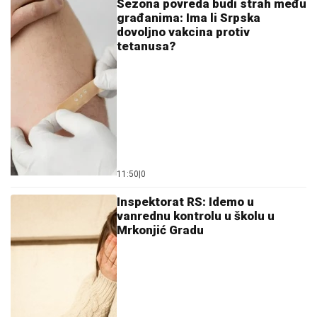
Sezona povreda budi strah među
građanima: Ima li Srpska
dovoljno vakcina protiv
tetanusa?
11:50
|
0
Inspektorat RS: Idemo u
vanrednu kontrolu u školu u
Mrkonjić Gradu