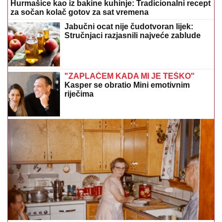
Hurmašice kao iz bakine kuhinje: Tradicionalni recept
za sočan kolač gotov za sat vremena
Jabučni ocat nije čudotvoran lijek:
Stručnjaci razjasnili najveće zablude
"ZAPLAČEM KADA MI JE TEŠKO"
Kasper se obratio Mini emotivnim
riječima