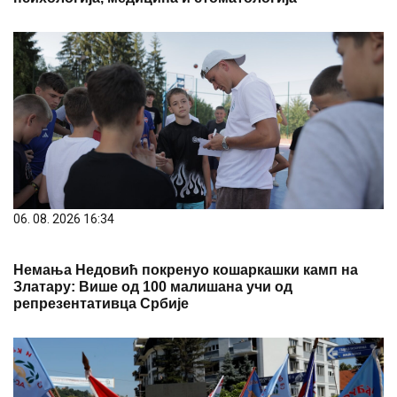
06. 08. 2026 16:34
Немања Недовић покренуо кошаркашки камп на
Златару: Више од 100 малишана учи од
репрезентативца Србије