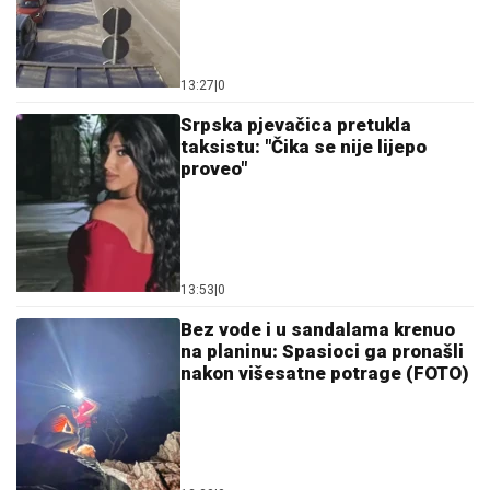
13:27
|
0
Srpska pjevačica pretukla
taksistu: "Čika se nije lijepo
proveo"
13:53
|
0
Bez vode i u sandalama krenuo
na planinu: Spasioci ga pronašli
nakon višesatne potrage (FOTO)