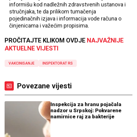
informišu kod nadležnih zdravstvenih ustanova i
stručnjaka, te da prilikom tumačenja
pojedinačnih izjava i informacija vode računa o
činjenicama i važećim propisima.
PROČITAJTE KLIKOM OVDJE
NAJVAŽNIJE
AKTUELNE VIJESTI
VAKCINISANJE
INSPEKTORAT RS
Povezane vijesti
Inspekcija za hranu pojačala
nadzor u Srpskoj: Pokvarene
namirnice raj za bakterije