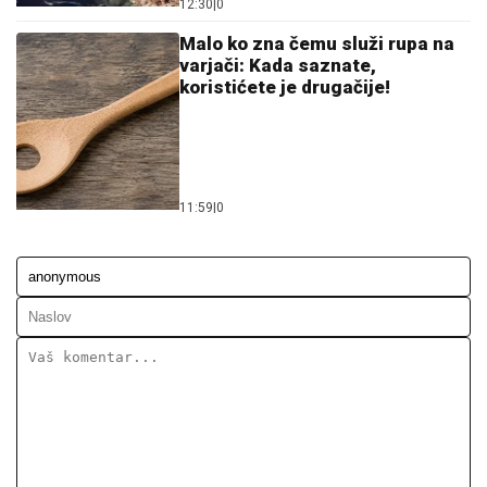
12:30
|
0
Malo ko zna čemu služi rupa na
varjači: Kada saznate,
koristićete je drugačije!
11:59
|
0