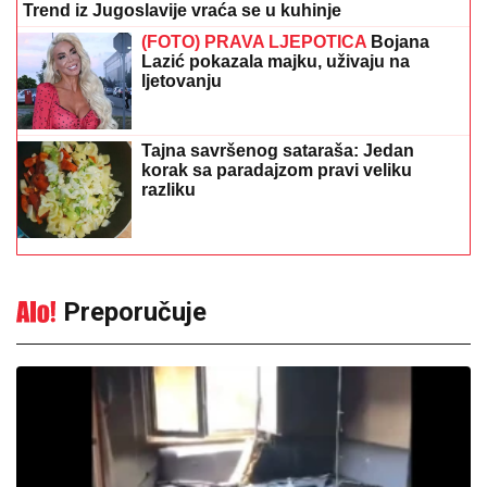
Trend iz Jugoslavije vraća se u kuhinje
(FOTO) PRAVA LJEPOTICA
Bojana
Lazić pokazala majku, uživaju na
ljetovanju
Tajna savršenog sataraša: Jedan
korak sa paradajzom pravi veliku
razliku
Preporučuje