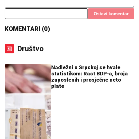
Ostavi komentar
KOMENTARI (0)
Društvo
Nadležni u Srpskoj se hvale
statistikom: Rast BDP-a, broja
zaposlenih i prosječne neto
plate