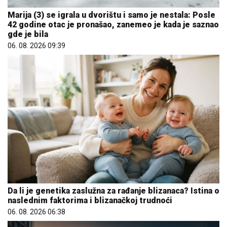
Marija (3) se igrala u dvorištu i samo je nestala: Posle
42 godine otac je pronašao, zanemeo je kada je saznao
gde je bila
06. 08. 2026 09:39
Da li je genetika zaslužna za rađanje blizanaca? Istina o
naslednim faktorima i blizanačkoj trudnoći
06. 08. 2026 06:38