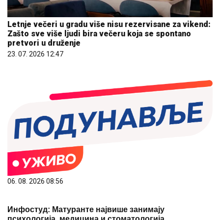
Letnje večeri u gradu više nisu rezervisane za vikend:
Zašto sve više ljudi bira večeru koja se spontano
pretvori u druženje
23. 07. 2026 12:47
06. 08. 2026 08:56
Инфостуд: Матуранте највише занимају
психологија, медицина и стоматологија