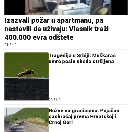
Izazvali požar u apartmanu, pa
nastavili da uživaju: Vlasnik traži
400.000 evra odštete
21:54
|
0
Tragedija u Srbiji: Muškarac
umro posle uboda stršljena
20:56
|
0
Gužve na granicama: Pojačan
saobraćaj prema Hrvatskoj i
Crnoj Gori