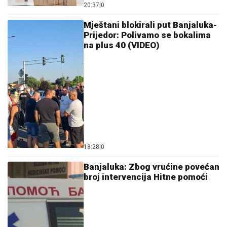
20:37
|
0
Mještani blokirali put Banjaluka-
Prijedor: Polivamo se bokalima
na plus 40 (VIDEO)
18:28
|
0
Banjaluka: Zbog vrućine povećan
broj intervencija Hitne pomoći