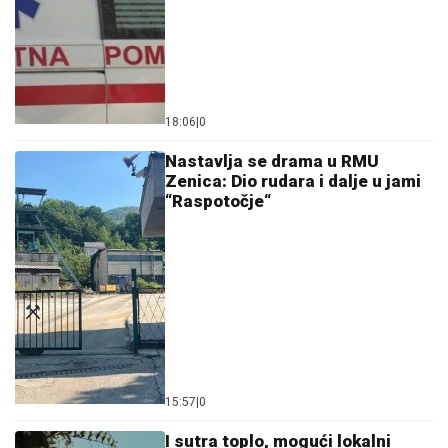
18:06
|
0
Nastavlja se drama u RMU
Zenica: Dio rudara i dalje u jami
“Raspotočje“
15:57
|
0
I sutra toplo, mogući lokalni