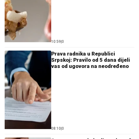
10:59
|
0
Prava radnika u Republici
Srpskoj: Pravilo od 5 dana dijeli
vas od ugovora na neodređeno
08:10
|
0