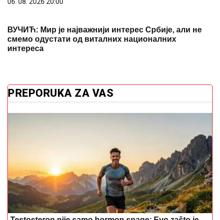
06. 08. 2026 20:00
ВУЧИЋ: Мир је најважнији интерес Србије, али не
смемо одустати од виталних националних
интереса
PREPORUKA ZA VAS
Testosteron nije samo hormon snage: Evo zašto je