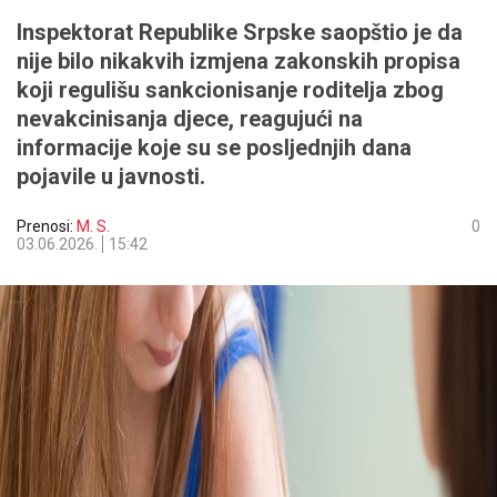
Inspektorat Republike Srpske saopštio je da
nije bilo nikakvih izmjena zakonskih propisa
koji regulišu sankcionisanje roditelja zbog
nevakcinisanja djece, reagujući na
informacije koje su se posljednjih dana
pojavile u javnosti.
Prenosi:
M. S.
0
03.06.2026.
15:42