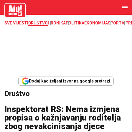
aloonline.b
a
SVE VIJESTI
DRUŠTVO
HRONIKA
POLITIKA
EKONOMIJA
SPORT
VIP
R
Dodaj kao željeni izvor na google pretrazi
Društvo
Inspektorat RS: Nema izmjena
propisa o kažnjavanju roditelja
zbog nevakcinisanja djece