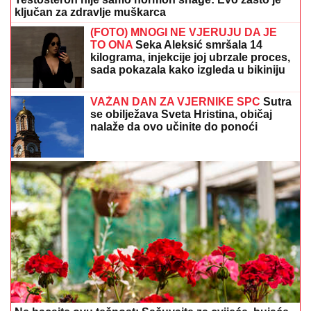
ključan za zdravlje muškarca
(FOTO) MNOGI NE VJERUJU DA JE
TO ONA
Seka Aleksić smršala 14
kilograma, injekcije joj ubrzale proces,
sada pokazala kako izgleda u bikiniju
VAŽAN DAN ZA VJERNIKE SPC
Sutra
se obilježava Sveta Hristina, običaj
nalaže da ovo učinite do ponoći