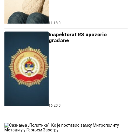
11:18
|
0
Inspektorat RS upozorio
građane
16:20
|
0