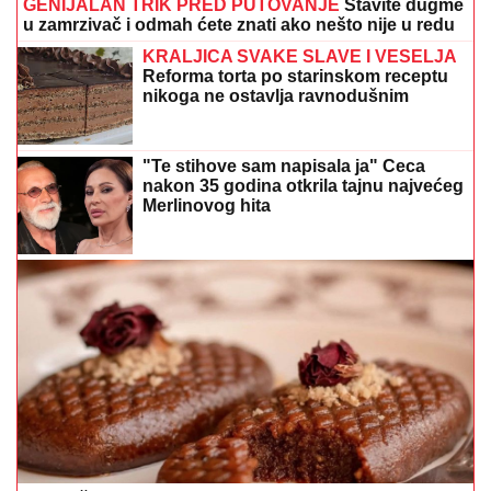
GENIJALAN TRIK PRED PUTOVANJE
Stavite dugme
u zamrzivač i odmah ćete znati ako nešto nije u redu
KRALJICA SVAKE SLAVE I VESELJA
Reforma torta po starinskom receptu
nikoga ne ostavlja ravnodušnim
"Te stihove sam napisala ja" Ceca
nakon 35 godina otkrila tajnu najvećeg
Merlinovog hita