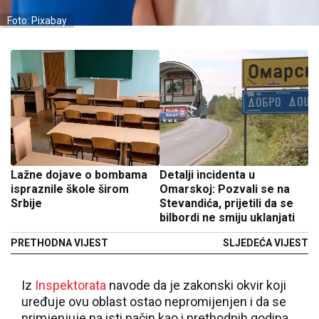
Foto: Pixabay
Lažne dojave o bombama
Detalji incidenta u
ispraznile škole širom
Omarskoj: Pozvali se na
Srbije
Stevandića, prijetili da se
bilbordi ne smiju uklanjati
PRETHODNA VIJEST
SLJEDEĆA VIJEST
Iz
Inspektorata
navode da je zakonski okvir koji
uređuje ovu oblast ostao nepromijenjen i da se
primjenjuje na isti način kao i prethodnih godina.