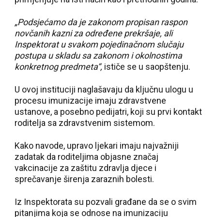
„Podsjećamo da je zakonom propisan raspon
novčanih kazni za određene prekršaje, ali
Inspektorat u svakom pojedinačnom slučaju
postupa u skladu sa zakonom i okolnostima
konkretnog predmeta“,
ističe se u saopštenju.
U ovoj instituciji naglašavaju da ključnu ulogu u
procesu imunizacije imaju zdravstvene
ustanove, a posebno pedijatri, koji su prvi kontakt
roditelja sa zdravstvenim sistemom.
Kako navode, upravo ljekari imaju najvažniji
zadatak da roditeljima objasne značaj
vakcinacije za zaštitu zdravlja djece i
sprečavanje širenja zaraznih bolesti.
Iz Inspektorata su pozvali građane da se o svim
pitanjima koja se odnose na imunizaciju