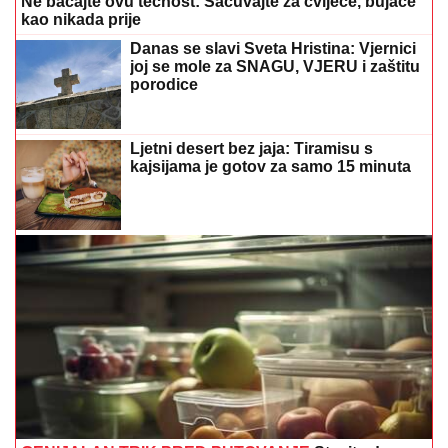
Ne bacajte ovu tečnost: Sačuvajte za cvijeće, bujaće
kao nikada prije
Danas se slavi Sveta Hristina: Vjernici
joj se mole za SNAGU, VJERU i zaštitu
porodice
Ljetni desert bez jaja: Tiramisu s
kajsijama je gotov za samo 15 minuta