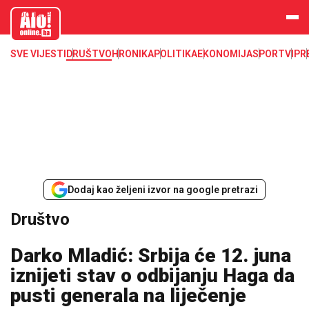
aloonline.b
a
SVE VIJESTI
DRUŠTVO
HRONIKA
POLITIKA
EKONOMIJA
SPORT
VIP
R
Dodaj kao željeni izvor na google pretrazi
Društvo
Darko Mladić: Srbija će 12. juna
iznijeti stav o odbijanju Haga da
pusti generala na liječenje