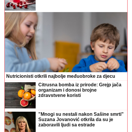
Nutricionisti otkrili najbolje međuobroke za djecu
Citrusna bomba iz prirode: Grejp jača
organizam i donosi brojne
zdravstvene koristi
"Mnogi su nestali nakon Sašine smrti"
Suzana Jovanović otkrila da su je
zaboravili ljudi sa estrade