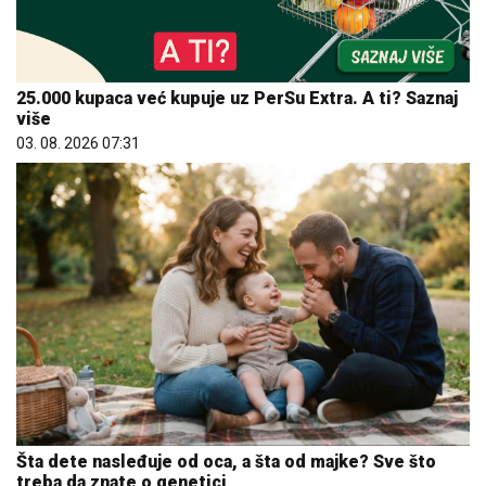
25.000 kupaca već kupuje uz PerSu Extra. A ti? Saznaj
više
03. 08. 2026 07:31
Šta dete nasleđuje od oca, a šta od majke? Sve što
treba da znate o genetici