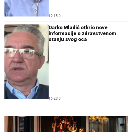
12:15
|
0
Darko Mladić otkrio nove
informacije o zdravstvenom
stanju svog oca
16:23
|
0