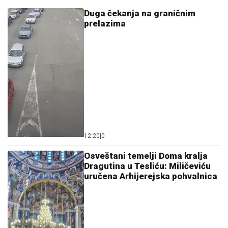
Duga čekanja na graničnim
prelazima
12:20
|
0
Osveštani temelji Doma kralja
Dragutina u Tesliću: Miličeviću
uručena Arhijerejska pohvalnica