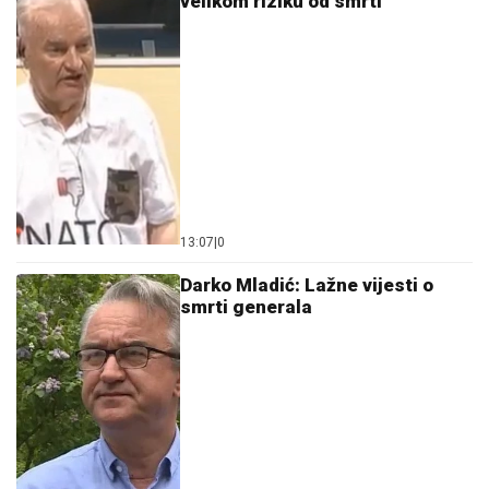
velikom riziku od smrti
13:07
|
0
Darko Mladić: Lažne vijesti o
smrti generala