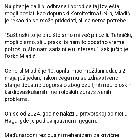
Na pitanje da li bi odbrana i porodica taj izvještaj
mogli poslati kao dopunski Komitetima UN-a, Mladić
je rekao da se može pridodati, ali da nema potrebe.
"Suštinski to je ono što smo mi već priložili. Tehnički,
mogli bismo, ali u praksi bi nam to dodatno vreme
potrošilo, što nam sada nije u interesu", zaključio je
Darko Mladić.
General Mladić je 10. aprila imao moždani udar, a 2.
maja još jedan, nakon čega mu se zdravstveno
stanje dodatno pogoršalo zbog ozbiljnih neuroloških,
kardiovaskularnih i nefroloških zdravstvenih
problema.
On se od 2024. godine nalazi u pritvorskoj bolnici u
Hagu, gde je pod palijativnom njegom.
Međunarodni rezidualni mehanizam za krivične