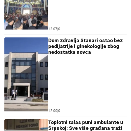
12:07
|
0
Dom zdravlja Stanari ostao bez
pedijatrije i ginekologije zbog
nedostatka novca
12:00
|
0
Toplotni talas puni ambulante u
Srpskoj: Sve više građana traži