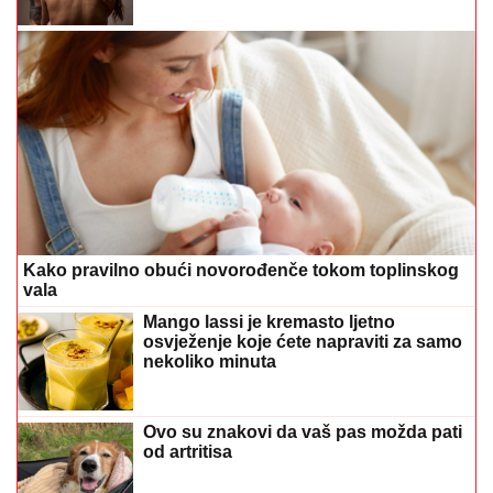
Kako pravilno obući novorođenče tokom toplinskog
vala
Mango lassi je kremasto ljetno
osvježenje koje ćete napraviti za samo
nekoliko minuta
Ovo su znakovi da vaš pas možda pati
od artritisa