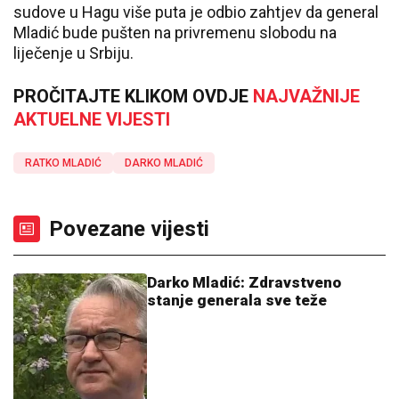
sudove u Hagu više puta je odbio zahtjev da general
Mladić bude pušten na privremenu slobodu na
liječenje u Srbiju.
PROČITAJTE KLIKOM OVDJE
NAJVAŽNIJE
AKTUELNE VIJESTI
RATKO MLADIĆ
DARKO MLADIĆ
Povezane vijesti
Darko Mladić: Zdravstveno
stanje generala sve teže