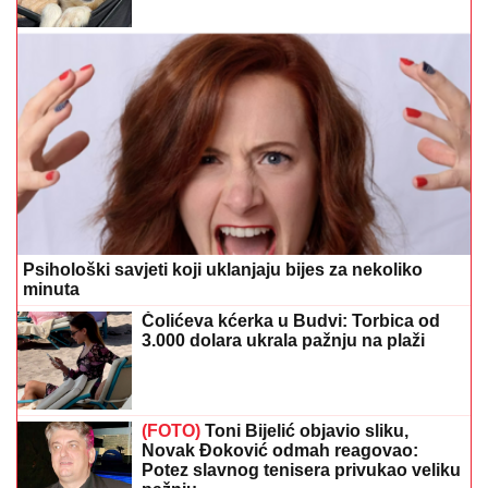
Psihološki savjeti koji uklanjaju bijes za nekoliko
minuta
Čolićeva kćerka u Budvi: Torbica od
3.000 dolara ukrala pažnju na plaži
(FOTO)
Toni Bijelić objavio sliku,
Novak Đoković odmah reagovao:
Potez slavnog tenisera privukao veliku