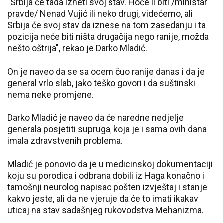
"Srbija će tada izneti svoj stav. Hoće li biti /ministar
pravde/ Nenad Vujić ili neko drugi, videćemo, ali
Srbija će svoj stav da iznese na tom zasedanju i ta
pozicija neće biti ništa drugačija nego ranije, možda
nešto oštrija", rekao je Darko Mladić.
On je naveo da se sa ocem čuo ranije danas i da je
general vrlo slab, jako teško govori i da suštinski
nema neke promjene.
Darko Mladić je naveo da će naredne nedjelje
generala posjetiti supruga, koja je i sama ovih dana
imala zdravstvenih problema.
Mladić je ponovio da je u medicinskoj dokumentaciji
koju su porodica i odbrana dobili iz Haga konačno i
tamošnji neurolog napisao pošten izvještaj i stanje
kakvo jeste, ali da ne vjeruje da će to imati ikakav
uticaj na stav sadašnjeg rukovodstva Mehanizma.