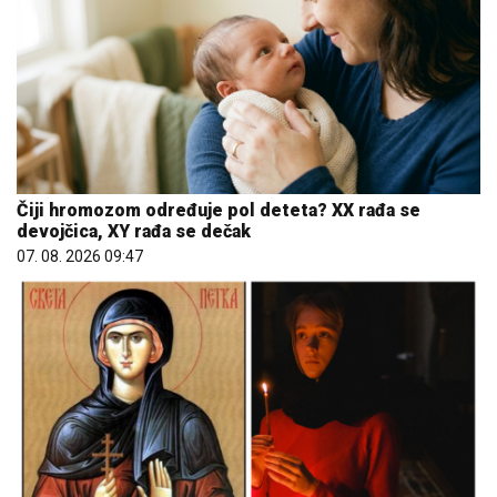
Čiji hromozom određuje pol deteta? XX rađa se
devojčica, XY rađa se dečak
07. 08. 2026 09:47