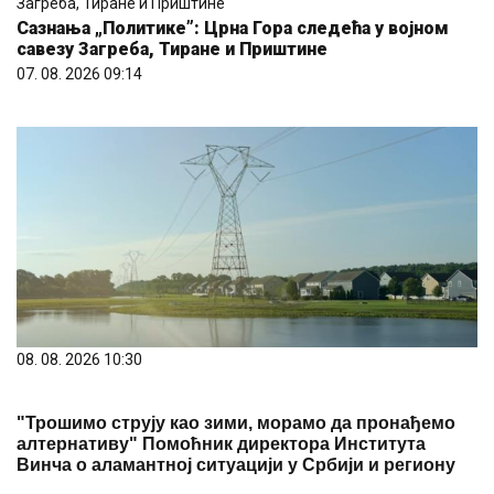
Сазнања „Политике”: Црна Гора следећа у војном
савезу Загреба, Тиране и Приштине
07. 08. 2026 09:14
08. 08. 2026 10:30
"Трошимо струју као зими, морамо да пронађемо
алтернативу" Помоћник директора Института
Винча о аламантној ситуацији у Србији и региону