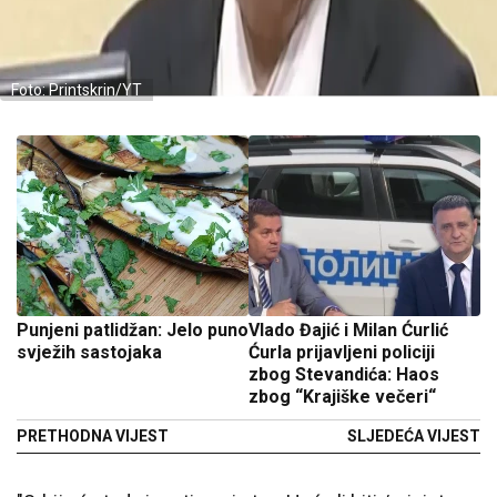
Foto: Printskrin/YT
Punjeni patlidžan: Jelo puno
Vlado Đajić i Milan Ćurlić
svježih sastojaka
Ćurla prijavljeni policiji
zbog Stevandića: Haos
zbog “Krajiške večeri“
PRETHODNA VIJEST
SLJEDEĆA VIJEST