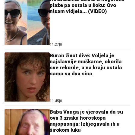
plaže pa ostala u šoku: Ovo
nisam vidjela... (VIDEO)
11:27
|
0
Buran život dive: Voljela je
najslavnije muškarce, oborila
sve rekorde, a na kraju ostala
sama sa dva sina
11:45
|
0
Baba Vanga je vjerovala da su
ova 3 znaka horoskopa
najopasnija: Izbjegavala ih u
širokom luku