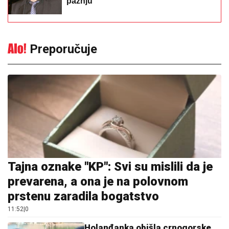
pažnju
Preporučuje
Tajna oznake "KP": Svi su mislili da je
prevarena, a ona je na polovnom
prstenu zaradila bogatstvo
11:52
|
0
Holanđanka obišla crnogorske