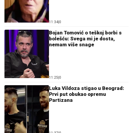
11:34
|
0
Bojan Tomović o teškoj borbi s
bolešću: Svega mi je dosta,
nemam više snage
11:25
|
0
Luka Vildoza stigao u Beograd:
Prvi put obukao opremu
Partizana
11:37
|
0