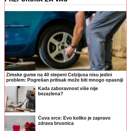
Zimske gume na 40 stepeni Celzijusa nisu jedini
problem: Pogrešan pritisak može biti mnogo opasniji
Kada zaboravnost više nije
bezazlena?
Čuva srce: Evo koliko je zapravo
zdrava brusnica