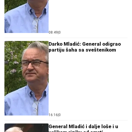
08:49
|
0
Darko Mladić: General odigrao
partiju šaha sa sveštenikom
16:16
|
0
General Mladić i dalje loše i u