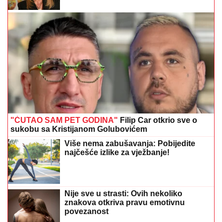
"ĆUTAO SAM PET GODINA"
Filip Car otkrio sve o
sukobu sa Kristijanom Golubovićem
Više nema zabušavanja: Pobijedite
najčešće izlike za vježbanje!
Nije sve u strasti: Ovih nekoliko
znakova otkriva pravu emotivnu
povezanost