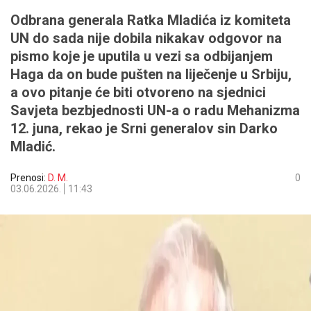
Odbrana generala Ratka Mladića iz komiteta
UN do sada nije dobila nikakav odgovor na
pismo koje je uputila u vezi sa odbijanjem
Haga da on bude pušten na liječenje u Srbiju,
a ovo pitanje će biti otvoreno na sjednici
Savjeta bezbjednosti UN-a o radu Mehanizma
12. juna, rekao je Srni generalov sin Darko
Mladić.
Prenosi:
D. M.
0
03.06.2026.
11:43