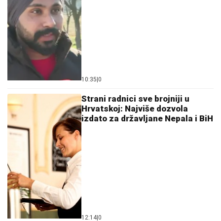
10:35
|
0
Strani radnici sve brojniji u
Hrvatskoj: Najviše dozvola
izdato za državljane Nepala i BiH
12:14
|
0