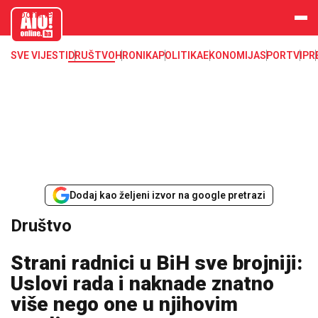
aloonline.b
a
SVE VIJESTI
DRUŠTVO
HRONIKA
POLITIKA
EKONOMIJA
SPORT
VIP
R
Dodaj kao željeni izvor na google pretrazi
Društvo
Strani radnici u BiH sve brojniji:
Uslovi rada i naknade znatno
više nego one u njihovim