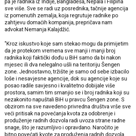
pa je radnika iz Indije, Bangladeša, Nepala i Filipina
sve više. Sve se radi uz posrednika, tačnije agencija
iz pomenutih zemalja, koja regrutuje radnike po
zahtjevu domaćih kompanija, prepričava nam
advokat Nemanja Kalajdžić.
"Kroz iskustvo koje sam stekao mogu da primijetim
da je protekom vremena sve manji i manji broj
radnika koji faktički dođu u BiH samo da bi nakon
mjesec ili dva nelegalno ušli na teritoriju Šengen
zone. Jednostavno, tržište je samo od sebe izbacilo
loše i nesavjesne agencije, dok su agencije koje su
posao radile savjesno i kvalitetno dobijale više
prostora, samim tim smanjio se i broj radnika koji su
nezakonito napuštali BiH u pravcu Šengen zone. S
obzirom na sve navedeno privredna društva vrše sve
veći pritisak na povećanja kvota za odobrenje i
produženje radnih dozvola radi uvoza strane radne
snage, što je razumljivo i opravdano. Naročito je
bitno povećati kvote za produženja radnih dozvola