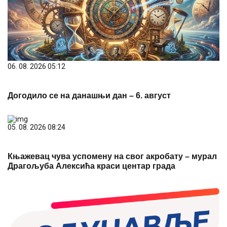
06. 08. 2026 05:12
Догодило се на данашњи дан – 6. август
05. 08. 2026 08:24
Књажевац чува успомену на свог акробату – мурал
Драгoљуба Алексића краси центар града