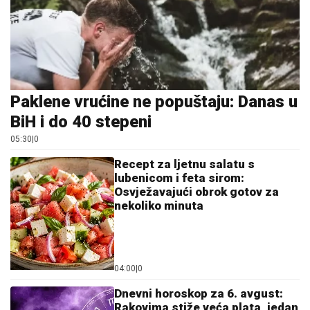
Paklene vrućine ne popuštaju: Danas u
BiH i do 40 stepeni
05:30
|
0
Recept za ljetnu salatu s
lubenicom i feta sirom:
Osvježavajući obrok gotov za
nekoliko minuta
04:00
|
0
Dnevni horoskop za 6. avgust:
Rakovima stiže veća plata, jedan