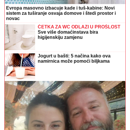
Evropa masovno izbacuje kade i tuš-kabine: Novi
sistem za tuširanje osvaja domove i štedi prostor i
novac
ČETKA ZA WC ODLAZI U PROŠLOST
Sve više domaćinstava bira
higijenskiju zamjenu
Jogurt u bašti: 5 načina kako ova
namirnica može pomoći biljkama