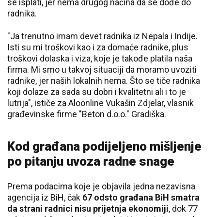
se isplati, jer nema drugog načina da se dođe do
radnika.
"Ja trenutno imam devet radnika iz Nepala i Indije.
Isti su mi troškovi kao i za domaće radnike, plus
troškovi dolaska i viza, koje je takođe platila naša
firma. Mi smo u takvoj situaciji da moramo uvoziti
radnike, jer naših lokalnih nema. Što se tiče radnika
koji dolaze za sada su dobri i kvalitetni ali i to je
lutrija", ističe za Aloonline Vukašin Zdjelar, vlasnik
građevinske firme "Beton d.o.o." Gradiška.
Kod građana podijeljeno mišljenje
po pitanju uvoza radne snage
Prema podacima koje je objavila jedna nezavisna
agencija iz BiH, čak
67 odsto građana BiH smatra
da strani radnici nisu prijetnja ekonomiji
, dok 77