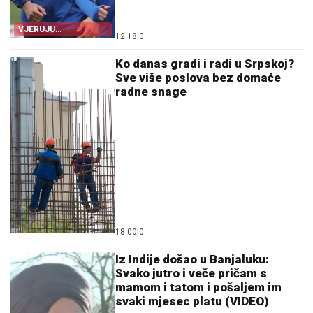
VJERUJU
12:18
|
0
ITALIJANIMA
Ko danas gradi i radi u Srpskoj?
Sve više poslova bez domaće
radne snage
18:00
|
0
Iz Indije došao u Banjaluku:
Svako jutro i veče pričam s
mamom i tatom i pošaljem im
svaki mjesec platu (VIDEO)