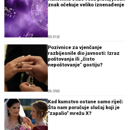
znak očekuje veliko iznenađenje
05:01
|
0
Pozivnice za vjenčanje
razbijesnile dio javnosti: Izraz
poštovanja ili „čisto
nepoštovanje” gostiju?
06:39
|
0
Kad kumstvo ostane samo riječ:
Šta nam poručuje slučaj koji je
"zapalio" mrežu X?