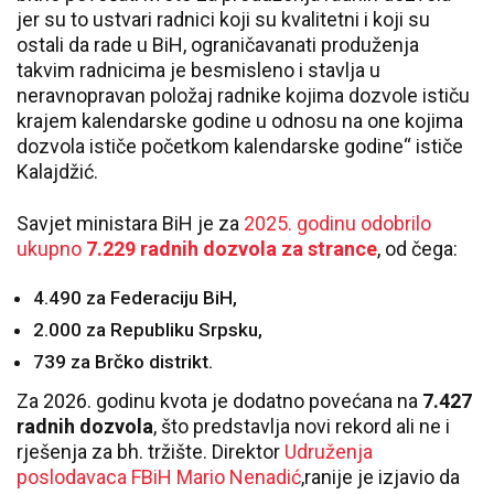
jer su to ustvari radnici koji su kvalitetni i koji su
ostali da rade u BiH, ograničavanati produženja
takvim radnicima je besmisleno i stavlja u
neravnopravan položaj radnike kojima dozvole ističu
krajem kalendarske godine u odnosu na one kojima
dozvola ističe početkom kalendarske godine“ ističe
Kalajdžić.
Savjet ministara BiH je za
2025. godinu odobrilo
ukupno
7.229 radnih dozvola za strance
, od čega:
4.490 za Federaciju BiH,
2.000 za Republiku Srpsku,
739 za Brčko distrikt.
Za 2026. godinu kvota je dodatno povećana na
7.427
radnih dozvola
, što predstavlja novi rekord ali ne i
rješenja za bh. tržište. Direktor
Udruženja
poslodavaca FBiH Mario Nenadić
,ranije je izjavio da