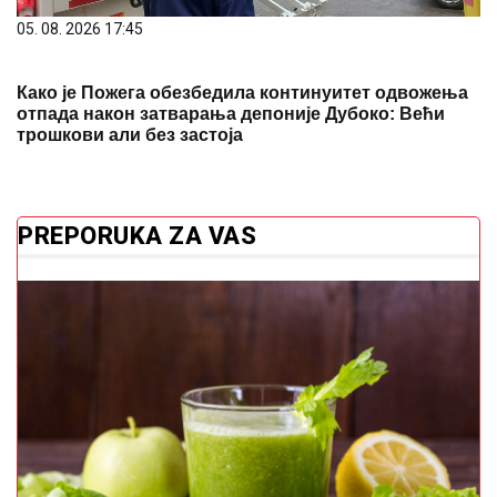
05. 08. 2026 17:45
Како је Пожега обезбедила континуитет одвожења
отпада након затварања депоније Дубоко: Већи
трошкови али без застоја
PREPORUKA ZA VAS