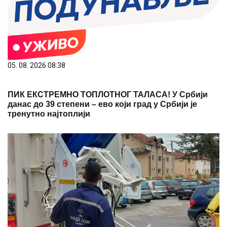
05. 08. 2026 08:38
ПИК ЕКСТРЕМНО ТОПЛОТНОГ ТАЛАСА! У Србији
данас до 39 степени – ево који град у Србији је
тренутно најтоплији