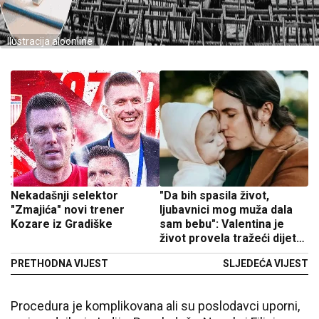
Ilustracija aloonline
Nekadašnji selektor
"Da bih spasila život,
"Zmajića" novi trener
ljubavnici mog muža dala
Kozare iz Gradiške
sam bebu": Valentina je
život provela tražeći dijete,
a onda se desilo nešto
PRETHODNA VIJEST
SLJEDEĆA VIJEST
užasno
Procedura je komplikovana ali su poslodavci uporni,