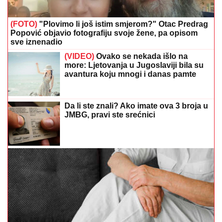
(FOTO)
"Plovimo li još istim smjerom?" Otac Predrag
Popović objavio fotografiju svoje žene, pa opisom
sve iznenadio
(VIDEO)
Ovako se nekada išlo na
more: Ljetovanja u Jugoslaviji bila su
avantura koju mnogi i danas pamte
Da li ste znali? Ako imate ova 3 broja u
JMBG, pravi ste srećnici