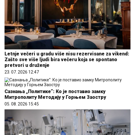
Letnje večeri u gradu više nisu rezervisane za vikend:
Zašto sve više ljudi bira večeru koja se spontano
pretvori u druženje
23. 07. 2026 12:47
Сазнања „Политике”: Ко је поставио замку
Митрополиту Методију у Горњем Заостру
05. 08. 2026 15:45