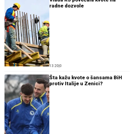
radne dozvole
13:20
|
0
Šta kažu kvote o šansama BiH
protiv Italije u Zenici?