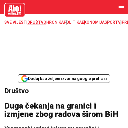
aloonline.b
a
SVE VIJESTI
DRUŠTVO
HRONIKA
POLITIKA
EKONOMIJA
SPORT
VIP
R
Dodaj kao željeni izvor na google pretrazi
Društvo
Duga čekanja na granici i
izmjene zbog radova širom BiH