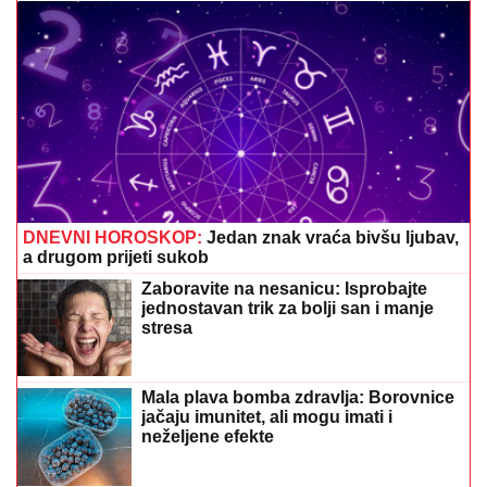
DNEVNI HOROSKOP:
Jedan znak vraća bivšu ljubav,
a drugom prijeti sukob
Zaboravite na nesanicu: Isprobajte
jednostavan trik za bolji san i manje
stresa
Mala plava bomba zdravlja: Borovnice
jačaju imunitet, ali mogu imati i
neželjene efekte