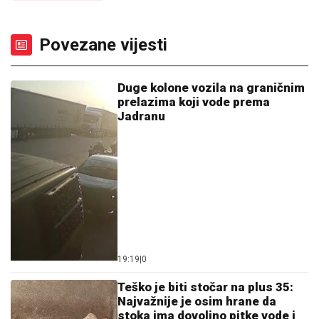
Povezane vijesti
Duge kolone vozila na graničnim
prelazima koji vode prema
Јadranu
19:19
|
0
Teško je biti stočar na plus 35:
Najvažnije je osim hrane da
stoka ima dovoljno pitke vode i