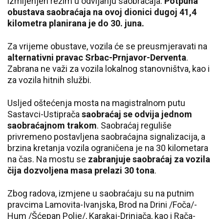
izmijenjen režim u odvijanju saobraćaja.
Potpuna
obustava saobraćaja na ovoj dionici dugoj 41,4
kilometra planirana je do 30. juna.
Za vrijeme obustave, vozila će se preusmjeravati na
alternativni pravac Srbac-Prnjavor-Derventa
.
Zabrana ne važi za vozila lokalnog stanovništva, kao i
za vozila hitnih službi.
Usljed oštećenja mosta na magistralnom putu
Sastavci-Ustiprača
saobraćaj se odvija jednom
saobraćajnom trakom
. Saobraćaj reguliše
privremeno postavljena saobraćajna signalizacija, a
brzina kretanja vozila ograničena je na 30 kilometara
na čas. Na mostu se
zabranjuje saobraćaj za vozila
čija dozvoljena masa prelazi 30 tona
.
Zbog radova, izmjene u saobraćaju su na putnim
pravcima Lamovita-Ivanjska, Brod na Drini /Foča/-
Hum /Šćepan Polje/, Karakaj-Drinjača, kao i Rača-