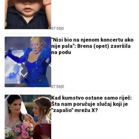
07:50
|
0
"Nisi bio na njenom koncertu ako
nije pala": Brena (opet) završila
na podu
07:56
|
0
Kad kumstvo ostane samo riječ:
Šta nam poručuje slučaj koji je
"zapalio" mrežu X?