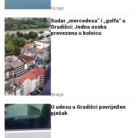
13:16
|
0
Sudar „mercedesa“ i „golfa“ u
Gradišci: Jedna osoba
prevezena u bolnicu
09:41
|
0
U udesu u Gradišci povrijeđen
pješak