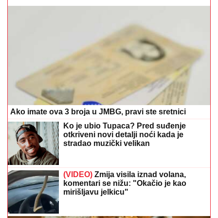
Ako imate ova 3 broja u JMBG, pravi ste sretnici
Ko je ubio Tupaca? Pred suđenje
otkriveni novi detalji noći kada je
stradao muzički velikan
(VIDEO)
Zmija visila iznad volana,
komentari se nižu: "Okačio je kao
mirišljavu jelkicu"