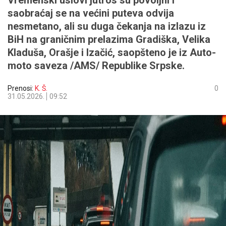
Vremenski uslovi jutros su povoljni i
saobraćaj se na većini puteva odvija
nesmetano, ali su duga čekanja na izlazu iz
BiH na graničnim prelazima Gradiška, Velika
Kladuša, Orašje i Izačić, saopšteno je iz Auto-
moto saveza /AMS/ Republike Srpske.
Prenosi:
K. Š.
0
31.05.2026.
09:52