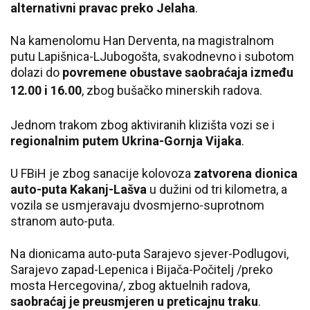
alternativni pravac
preko Jelaha
.
Na kamenolomu Han Derventa, na magistralnom
putu Lapišnica-LJubogošta, svakodnevno i subotom
dolazi do
povremene obustave saobraćaja između
12.00 i 16.00
, zbog bušačko minerskih radova.
J
ednom trakom zbog aktiviranih klizišta vozi se i
regionalnim putem Ukrina-Gornja Vijaka
.
U FBiH je zbog sanacije kolovoza
zatvorena dionica
auto-puta Kakanj-Lašva
u dužini od tri kilometra, a
vozila se usmjeravaju dvosmjerno-suprotnom
stranom auto-puta.
Na dionicama auto-puta Sarajevo sjever-Podlugovi,
Sarajevo zapad-Lepenica i Bijača-Počitelj /preko
mosta Hercegovina/, zbog aktuelnih radova,
saobraćaj je preusmjeren u preticajnu traku
.