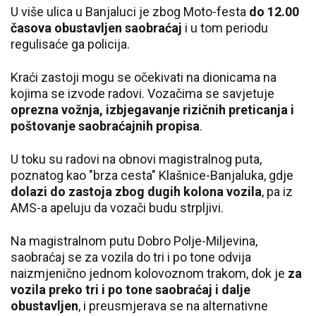
U više ulica u Banjaluci je zbog Moto-festa
do 12.00
časova obustavljen saobraćaj
i u tom periodu
regulisaće ga policija.
Kraći zastoji mogu se očekivati na dionicama na
kojima se izvode radovi. Vozačima se savjetuje
oprezna vožnja, izbjegavanje rizičnih preticanja i
poštovanje saobraćajnih propisa
.
U toku su radovi na obnovi magistralnog puta,
poznatog kao "brza cesta" Klašnice-Banjaluka, gdje
dolazi do zastoja zbog dugih kolona vozila
, pa iz
AMS-a apeluju da vozači budu strpljivi.
Na magistralnom putu Dobro Polje-Miljevina,
saobraćaj se za vozila do tri i po tone odvija
naizmjenično jednom kolovoznom trakom, dok je
za
vozila preko tri i po tone saobraćaj i dalje
obustavljen
, i preusmjerava se na alternativne