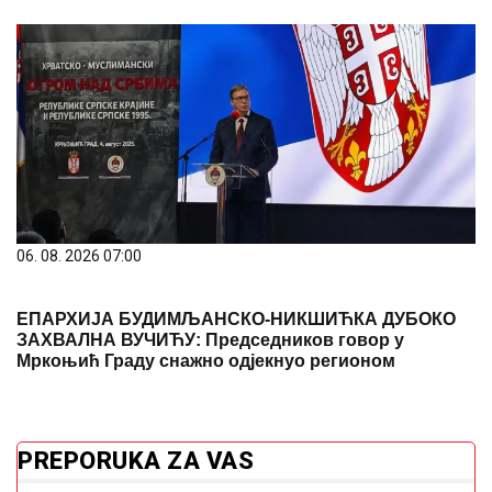
06. 08. 2026 07:00
ЕПАРХИЈА БУДИМЉАНСКО-НИКШИЋКА ДУБОКО
ЗАХВАЛНА ВУЧИЋУ: Председников говор у
Мркоњић Граду снажно одјекнуо регионом
PREPORUKA ZA VAS