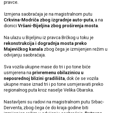
pravce.
Izmjena saobraćaja je na magistralnom putu
Crkvina-Modriča zbog izgradnje auto-puta
, a na
dionici
Vršani-Bijeljina zbog proširenja mosta
.
Na ulazu u Bijeljinu iz pravca Brčkog u toku je
rekonstrukcija i dogradnja mosta preko
Majevičkog kanala
zbog čega je izmijenjen režim u
odvijanju saobraćaja.
Sva vozila ukupne mase do tri i po tone biće
usmjerena na
privremenu obilazinicu u
neposrednoj blizini gradilišta
, dok će se vozila
ukupne mase iznad tri i po tone usmjeravati preko
regionalnog puta kroz naselje Velika Obarska.
Nastavljeni su radovi na magistralnom putu Srbac-
Derventa, zbog čega će do kraja godine biti