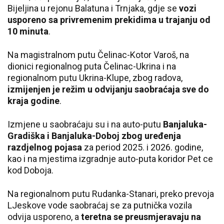
Bijeljina u rejonu Balatuna i Trnjaka, gdje se
vozi
usporeno sa privremenim prekidima u trajanju od
10 minuta
.
Na magistralnom putu Čelinac-Kotor Varoš, na
dionici regionalnog puta Čelinac-Ukrina i na
regionalnom putu Ukrina-Klupe, zbog radova,
izmijenjen je režim u odvijanju saobraćaja sve do
kraja godine
.
Izmjene u saobraćaju su i na auto-putu
Banjaluka-
Gradiška i Banjaluka-Doboj zbog uređenja
razdjelnog pojasa
za period 2025. i 2026. godine,
kao i na mjestima izgradnje auto-puta koridor Pet ce
kod Doboja.
Na regionalnom putu Rudanka-Stanari, preko prevoja
LJeskove vode saobraćaj se za putnička vozila
odvija usporeno, a
teretna se preusmjeravaju na