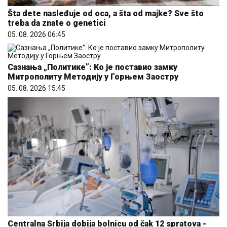
Šta dete nasleđuje od oca, a šta od majke? Sve što
treba da znate o genetici
05. 08. 2026 06:45
Сазнања „Политике”: Ко је поставио замку
Митрополиту Методију у Горњем Заостру
05. 08. 2026 15:45
Centralna Srbija dobija bolnicu od čak 12 spratova -