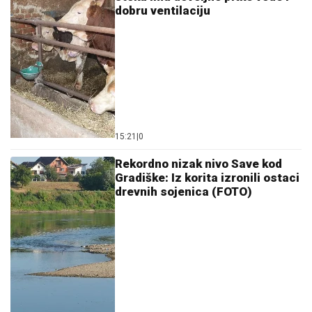
dobru ventilaciju
15:21
|
0
Rekordno nizak nivo Save kod
Gradiške: Iz korita izronili ostaci
drevnih sojenica (FOTO)