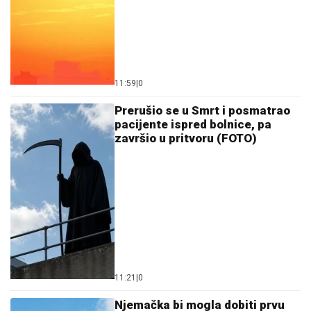
11:59
|
0
Prerušio se u Smrt i posmatrao
pacijente ispred bolnice, pa
završio u pritvoru (FOTO)
11:21
|
0
Njemačka bi mogla dobiti prvu