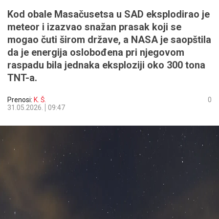
Kod obale Masačusetsa u SAD eksplodirao je
meteor i izazvao snažan prasak koji se
mogao čuti širom države, a NASA je saopštila
da je energija oslobođena pri njegovom
raspadu bila jednaka eksploziji oko 300 tona
TNT-a.
Prenosi:
K. Š.
0
31.05.2026.
09:47