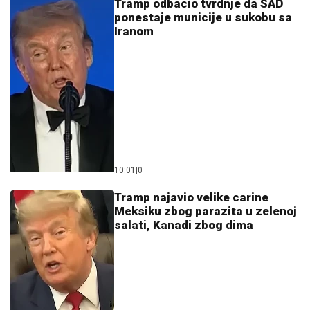
Tramp odbacio tvrdnje da SAD
ponestaje municije u sukobu sa
Iranom
10:01
|
0
Tramp najavio velike carine
Meksiku zbog parazita u zelenoj
salati, Kanadi zbog dima