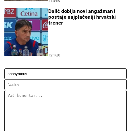
11:59
|
0
Dalić dobija novi angažman i
postaje najplaćeniji hrvatski
trener
12:16
|
0