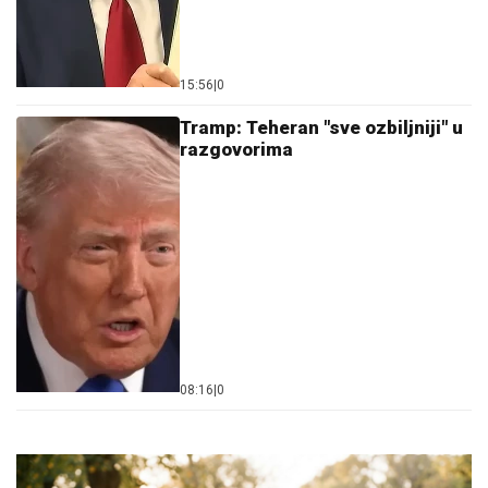
15:56
|
0
Tramp: Teheran "sve ozbiljniji" u
razgovorima
08:16
|
0