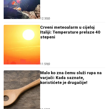
12:30
|
0
Crveni meteoalarm u cijeloj
Italiji: Temperature prelaze 40
stepeni
11:59
|
0
Malo ko zna čemu služi rupa na
varjači: Kada saznate,
koristićete je drugačije!