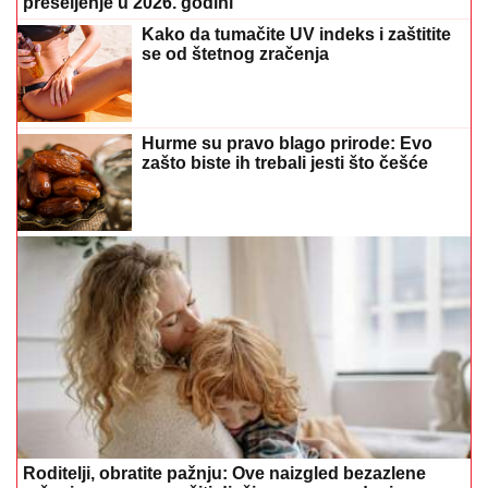
preseljenje u 2026. godini
Kako da tumačite UV indeks i zaštitite
se od štetnog zračenja
Hurme su pravo blago prirode: Evo
zašto biste ih trebali jesti što češće
Roditelji, obratite pažnju: Ove naizgled bezazlene