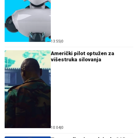
13:55
|
0
Američki pilot optužen za
višestruka silovanja
10:04
|
0