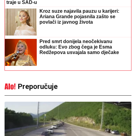
traje u SAD-u
Kroz suze najavila pauzu u karijeri:
Ariana Grande pojasnila zašto se
povlači iz javnog života
Pred smrt donijela neočekivanu
odluku: Evo zbog čega je Esma
Redžepova usvajala samo dječake
Preporučuje