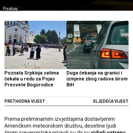
Pixabay
Poznata Srpkinja satima
Duga čekanja na granici i
čekala u redu za Pojas
izmjene zbog radova širom
Presvete Bogorodice
BiH
PRETHODNA VIJEST
SLJEDEĆA VIJEST
Prema preliminarnim izvještajima dostavljenim
Američkom meteorskom društvu, desetine ljudi
širom sjeveroistoka prijavili su da su
vidjeli vatrenu