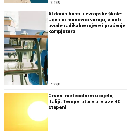
19:49
|
0
AI donio haos u evropske škole:
Učenici masovno varaju, vlasti
uvode radikalne mjere i praćenje
kompjutera
17:38
|
0
Crveni meteoalarm u cijeloj
Italiji: Temperature prelaze 40
stepeni