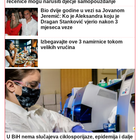
rečenice mogu narušiti dječje samopouzdanje
Bio dvije godine u vezi sa Jovanom
Jeremić: Ko je Aleksandra koju je
Dragan Stanković vjerio nakon 3
mjeseca veze
Izbegavajte ove 3 namirnice tokom
velikih vrućina
U BiH nema slučajeva ciklosporijaze, epidemija i dalje