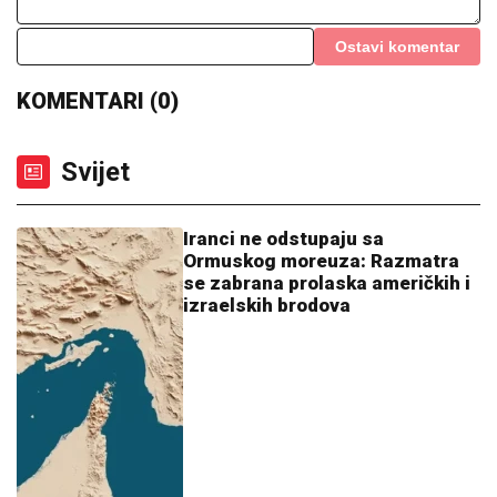
Ostavi komentar
KOMENTARI (0)
Svijet
Iranci ne odstupaju sa
Ormuskog moreuza: Razmatra
se zabrana prolaska američkih i
izraelskih brodova