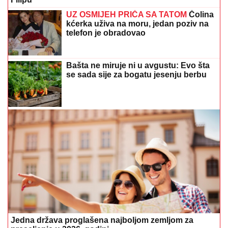
UZ OSMIJEH PRIČA SA TATOM
Čolina
kćerka uživa na moru, jedan poziv na
telefon je obradovao
Bašta ne miruje ni u avgustu: Evo šta
se sada sije za bogatu jesenju berbu
Jedna država proglašena najboljom zemljom za