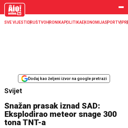
aloonline.b
a
SVE VIJESTI
DRUŠTVO
HRONIKA
POLITIKA
EKONOMIJA
SPORT
VIP
R
Dodaj kao željeni izvor na google pretrazi
Svijet
Snažan prasak iznad SAD:
Eksplodirao meteor snage 300
tona TNT-a