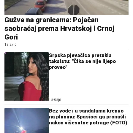
Gužve na granicama: Pojačan
saobraćaj prema Hrvatskoj i Crnoj
Gori
13:27
|
0
Srpska pjevačica pretukla
taksistu: "Čika se nije lijepo
proveo"
13:53
|
0
Bez vode i u sandalama krenuo
na planinu: Spasioci ga pronašli
nakon višesatne potrage (FOTO)