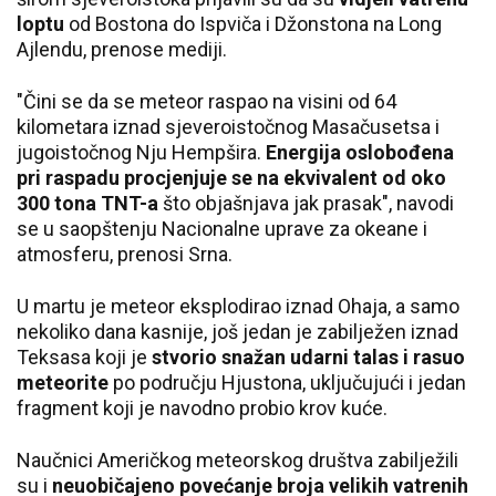
loptu
od Bostona do Ispviča i Džonstona na Long
Ajlendu, prenose mediji.
"Čini se da se meteor raspao na visini od 64
kilometara iznad sjeveroistočnog Masačusetsa i
jugoistočnog Nju Hempšira.
Energija oslobođena
pri raspadu procjenjuje se na ekvivalent od oko
300 tona TNT-a
što objašnjava jak prasak", navodi
se u saopštenju Nacionalne uprave za okeane i
atmosferu, prenosi Srna.
U martu je meteor eksplodirao iznad Ohaja, a samo
nekoliko dana kasnije, još jedan je zabilježen iznad
Teksasa koji je
stvorio snažan udarni talas i rasuo
meteorite
po području Hjustona, uključujući i jedan
fragment koji je navodno probio krov kuće.
Naučnici Američkog meteorskog društva zabilježili
su i
neuobičajeno povećanje broja velikih vatrenih