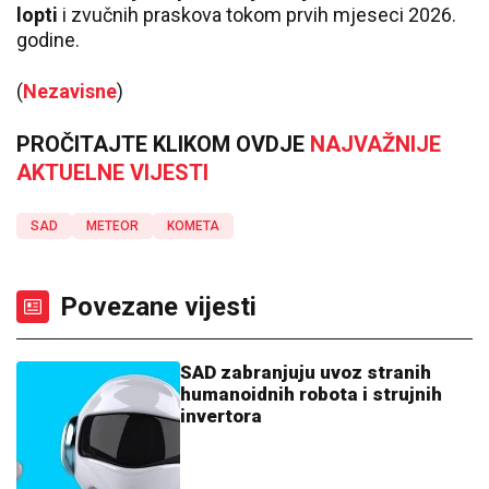
lopti
i zvučnih praskova tokom prvih mjeseci 2026.
godine.
(
Nezavisne
)
PROČITAJTE KLIKOM OVDJE
NAJVAŽNIJE
AKTUELNE VIJESTI
SAD
METEOR
KOMETA
Povezane vijesti
SAD zabranjuju uvoz stranih
humanoidnih robota i strujnih
invertora