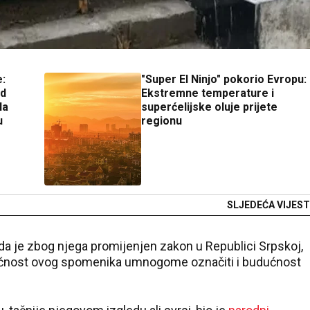
e:
"Super El Ninjo" pokorio Evropu:
od
Ekstremne temperature i
la
superćelijske oluje prijete
u
regionu
SLJEDEĆA VIJEST
 da je zbog njega promijenjen zakon u Republici Srpskoj,
budućnost ovog spomenika umnogome označiti i budućnost