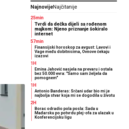
Najnovije
Najčitanije
25min
Tvrdi da dečka dijeli sa rođenom
majkom: Njeno priznanje šokiralo
internet
57min
Finansijski horoskop za avgust: Lavovi i
Vage među dobitnicima, Ovnove čekaju
izazovi
1H
Emina Jahović nasjela na prevaru i ostala
bez 50.000 evra: "Samo sam željela da
pomognem"
1H
Antonio Banderas: Srčani udar bio mi je
najbolja stvar koja mi se dogodila u životu
2H
Borac odradio pola posla: Sada u
Mađarsku po potvrdu plej-ofa za ulazak u
Konferencijsku ligu