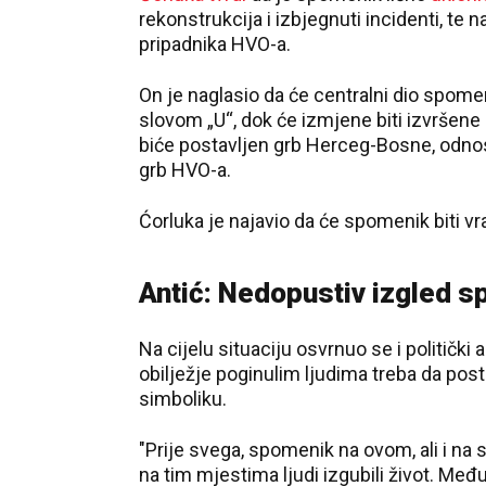
rekonstrukcija i izbjegnuti incidenti, te
pripadnika HVO-a.
On je naglasio da će centralni dio spomen
slovom „U“, dok će izmjene biti izvršene 
biće postavljen grb Herceg-Bosne, odnos
grb HVO-a.
Ćorluka je najavio da će spomenik biti vr
Antić: Nedopustiv izgled 
Na cijelu situaciju osvrnuo se i politički a
obilježje poginulim ljudima treba da post
simboliku.
"Prije svega, spomenik na ovom, ali i na
na tim mjestima ljudi izgubili život. Međ