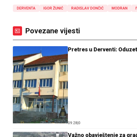
DERVENTA
IGOR ŽUNIĆ
RADISLAV DONČIĆ
MODRAN
Povezane vijesti
Pretres u Derventi: Oduze
09:28
|
0
Važno obavještenje za gr