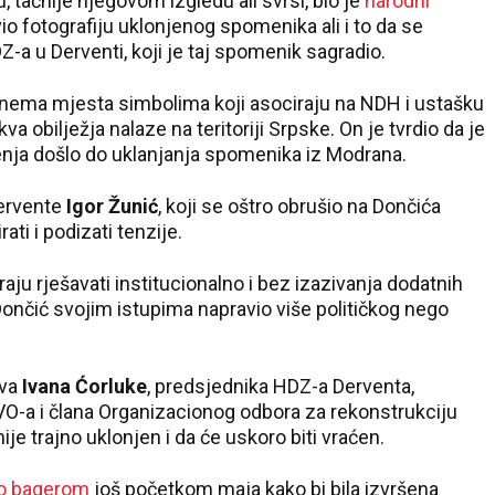
tačnije njegovom izgledu ali svrsi, bio je
narodni
avio fotografiju uklonjenog spomenika ali i to da se
a u Derventi, koji je taj spomenik sagradio.
j nema mjesta simbolima koji asociraju na NDH i ustašku
kva obilježja nalaze na teritoriji Srpske. On je tvrdio da je
enja došlo do uklanjanja spomenika iz Modrana.
Dervente
Igor Žunić
, koji se oštro obrušio na Dončića
ati i podizati tenzije.
aju rješavati institucionalno i bez izazivanja dodatnih
ončić svojim istupima napravio više političkog nego
ava
Ivana Ćorluke
, predsjednika HDZ-a Derventa,
O-a i člana Organizacionog odbora za rekonstrukciju
je trajno uklonjen i da će uskoro biti vraćen.
io bagerom
još početkom maja kako bi bila izvršena