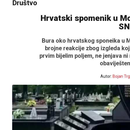
Društvo
Hrvatski spomenik u M
SN
Bura oko hrvatskog sponeika u Mo
brojne reakcije zbog izgleda koj
prvim bijelim poljem, ne jenjava n
obaviješte
Autor:
Bojan Trg