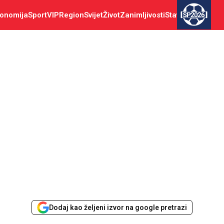
onomija
Sport
VIP
Region
Svijet
Život
Zanimljivosti
Stav
SP2026
Dodaj kao željeni izvor na google pretrazi