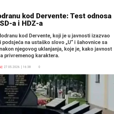
odranu kod Dervente: Test odnosa
SD-a i HDZ-a
dranu kod Dervente, koji je u javnosti izazvao
i podsjeća na ustaško slovo „U“ i šahovnice sa
i nakon njegovog uklanjanja, koje je, kako javnost
na privremenog karaktera.
ić
27.05.2026.
16:38
0