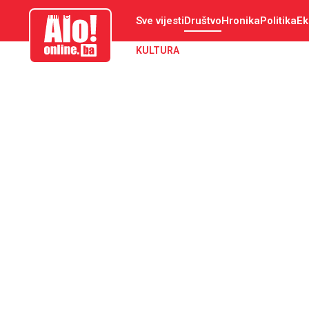
aloonline.ba
Sve vijesti
Društvo
Hronika
Politika
Ek
KULTURA