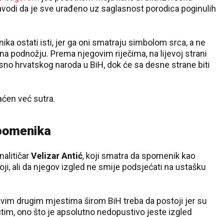
 navodi da je sve urađeno uz saglasnost porodica poginulih
ika ostati isti, jer ga oni smatraju simbolom srca, a ne
na podnožju. Prema njegovim riječima, na lijevoj strani
no hrvatskog naroda u BiH, dok će sa desne strane biti
aćen već sutra.
spomenika
nalitičar
Velizar Antić
, koji smatra da spomenik kao
oji, ali da njegov izgled ne smije podsjećati na ustašku
 svim drugim mjestima širom BiH treba da postoji jer su
utim, ono što je apsolutno nedopustivo jeste izgled