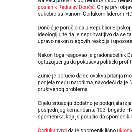
Najveći protivnik pomenutom spomeniku, 
poslanik Radislav Dončić
. On je prvi obj
sukobio sa Ivanom Ćorlukom liderom HDZ-
Dončić je poručio da u Republici Srpsko
ideologiju, te da je neprihvatljivo da se ta
upravo nakon njegovih reakcija i upozor
Nakon toga reagovao je gradonačelnik 
optužujući ga da pokušava politički profitir
Žunić je poručio da se ovakva pitanja mor
podjela među narodima, navodeći da je D
društvenog problema.
Cijelu situaciju dodatno je podgrijala izj
posljednjeg komandanta 103. brigade HV
spomenika, koji je poručio da spomenik ni
Ćorluka tvrdi
da je spomenik lično
uklon