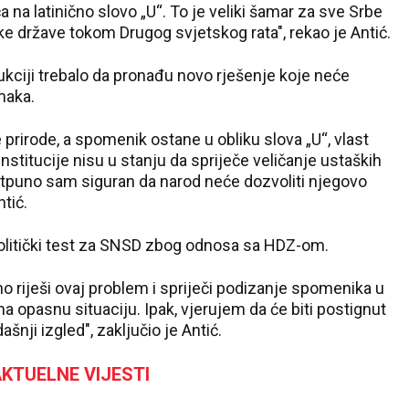
 na latinično slovo „U“. To je veliki šamar za sve Srbe
ke države tokom Drugog svjetskog rata", rekao je Antić.
rukciji trebalo da pronađu novo rješenje koje neće
maka.
rirode, a spomenik ostane u obliku slova „U“, vlast
nstitucije nisu u stanju da spriječe veličanje ustaških
potpuno sam siguran da narod neće dozvoliti njegovo
tić.
n politički test za SNSD zbog odnosa sa HDZ-om.
o riješi ovaj problem i spriječi podizanje spomenika u
a opasnu situaciju. Ipak, vjerujem da će biti postignut
nji izgled", zaključio je Antić.
KTUELNE VIJESTI