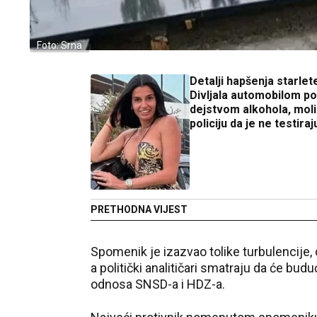
Foto: Srna
Detalji hapšenja starlet
Divljala automobilom p
dejstvom alkohola, moli
policiju da je ne testiraj
PRETHODNA VIJEST
Spomenik je izazvao tolike turbulencije,
a politički analitičari smatraju da će 
odnosa SNSD-a i HDZ-a.