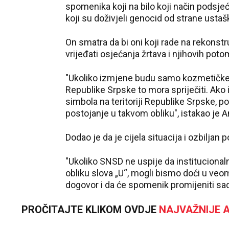
spomenika koji na bilo koji način podsjeća
koji su doživjeli genocid od strane ustaš
On smatra da bi oni koji rade na rekonst
vrijeđati osjećanja žrtava i njihovih poto
"Ukoliko izmjene budu samo kozmetičke p
Republike Srpske to mora spriječiti. Ako i
simbola na teritoriji Republike Srpske, 
postojanje u takvom obliku", istakao je An
Dodao je da je cijela situacija i ozbilja
"Ukoliko SNSD ne uspije da institucionaln
obliku slova „U“, mogli bismo doći u veom
dogovor i da će spomenik promijeniti sadaš
PROČITAJTE KLIKOM OVDJE
NAJVAŽNIJE A