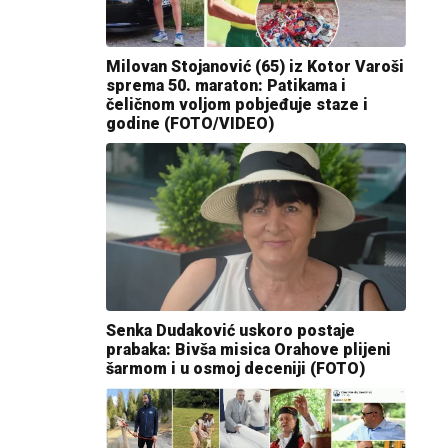
Milovan Stojanović (65) iz Kotor Varoši
sprema 50. maraton: Patikama i
čeličnom voljom pobjeđuje staze i
godine (FOTO/VIDEO)
Senka Dudaković uskoro postaje
prabaka: Bivša misica Orahove plijeni
šarmom i u osmoj deceniji (FOTO)