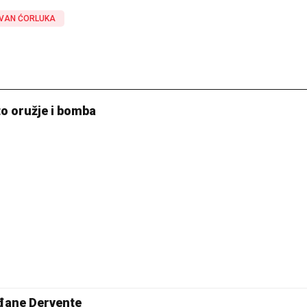
IVAN ĆORLUKA
20 °C
Pale
to oružje i bomba
ađane Dervente