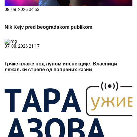
08. 08. 2026 04:53
Nik Kejv pred beogradskom publikom
07. 08. 2026 21:17
Грчке плаже под лупом инспекције: Власници
лежаљки стрепе од папрених казни