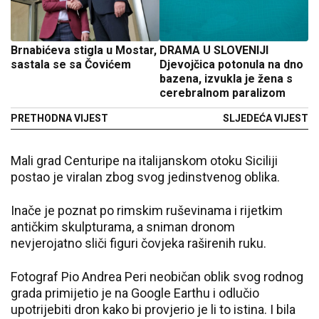
Brnabićeva stigla u Mostar,
DRAMA U SLOVENIJI
sastala se sa Čovićem
Djevojčica potonula na dno
bazena, izvukla je žena s
cerebralnom paralizom
PRETHODNA VIJEST
SLJEDEĆA VIJEST
Mali grad Centuripe na italijanskom otoku Siciliji
postao je viralan zbog svog jedinstvenog oblika.
Inače je poznat po rimskim ruševinama i rijetkim
antičkim skulpturama, a sniman dronom
nevjerojatno sliči figuri čovjeka raširenih ruku.
Fotograf Pio Andrea Peri neobičan oblik svog rodnog
grada primijetio je na Google Earthu i odlučio
upotrijebiti dron kako bi provjerio je li to istina. I bila