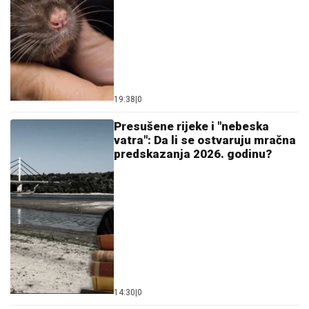
19:38
|
0
Presušene rijeke i "nebeska
vatra": Da li se ostvaruju mračna
predskazanja 2026. godinu?
14:30
|
0