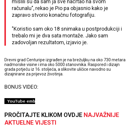
mislili su da sam ja sve nacrtao na svom
računalu", rekao je Pio pa objasnio kako je
zapravo stvorio konačnu fotografiju.
"Koristio sam oko 18 snimaka u postprodukciji i
trebalo mi je dva sata montaže. Jako sam
zadovoljan rezultatom, izjavio je.
Drevni grad Centuripe izgrađen je na brežuljku na oko 730 metara
nadmorske visine i ima oko 5000 stanovnika. Raspored i dizajn
grada potječu iz 16. stoljeća, a slikovite uličice navodno su
dizajnirane za prijevoz životinja.
BONUS VIDEO:
PROČITAJTE KLIKOM OVDJE
NAJVAŽNIJE
AKTUELNE VIJESTI