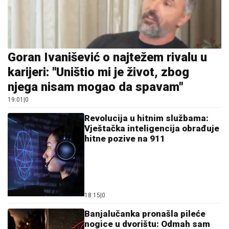
Goran Ivanišević o najtežem rivalu u
karijeri: "Uništio mi je život, zbog
njega nisam mogao da spavam"
19:01
|
0
Revolucija u hitnim službama:
Vještačka inteligencija obrađuje
hitne pozive na 911
18:15
|
0
Banjalučanka pronašla pileće
nogice u dvorištu: Odmah sam