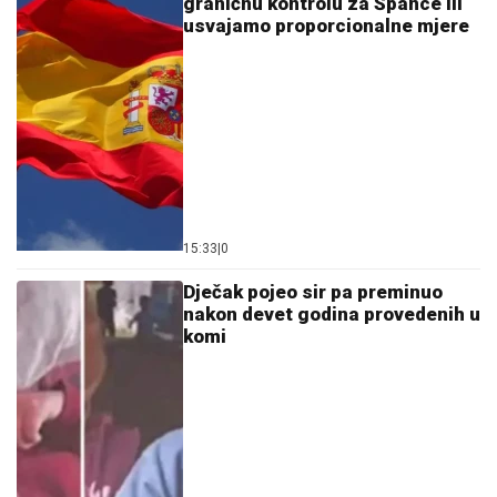
graničnu kontrolu za Špance ili
usvajamo proporcionalne mjere
15:33
|
0
Dječak pojeo sir pa preminuo
nakon devet godina provedenih u
komi