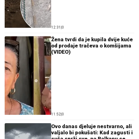
12:31
|
0
Žena tvrdi da je kupila dvije kuće
od prodaje tračeva o komšijama
(VIDEO)
11:52
|
0
Ovo danas djeluje nestvarno, ali
valjalo bi pokušati: Kad zagusti i
suša sprži sve, na Balkanu se