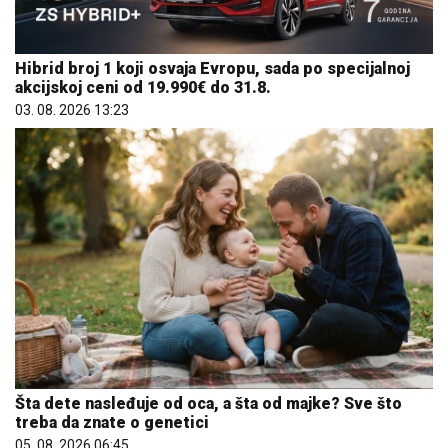
Hibrid broj 1 koji osvaja Evropu, sada po specijalnoj
akcijskoj ceni od 19.990€ do 31.8.
03. 08. 2026 13:23
Šta dete nasleđuje od oca, a šta od majke? Sve što
treba da znate o genetici
05. 08. 2026 06:45