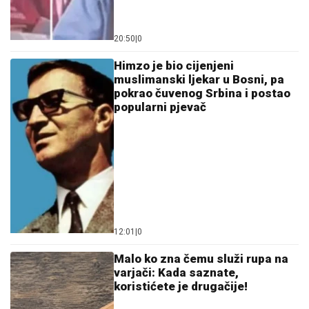
20:50
|
0
Himzo je bio cijenjeni
muslimanski ljekar u Bosni, pa
pokrao čuvenog Srbina i postao
popularni pjevač
12:01
|
0
Malo ko zna čemu služi rupa na
varjači: Kada saznate,
koristićete je drugačije!