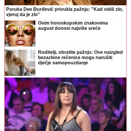
Poruka Dee Đurđević privukla pažnju: "Kad vidiš zlo,
vjeruj da je zlo"
Ovim horoskopskim znakovima
august donosi najviše sreće
Roditelji, obratite pažnju: Ove naizgled
bezazlene rečenice mogu narušiti
dječje samopouzdanje