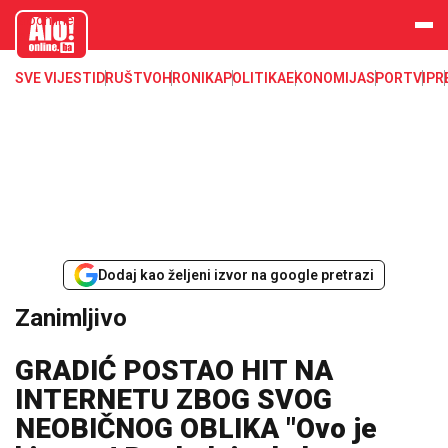
aloonline.b
a
SVE VIJESTI
DRUŠTVO
HRONIKA
POLITIKA
EKONOMIJA
SPORT
VIP
R
Dodaj kao željeni izvor na google pretrazi
Zanimljivo
GRADIĆ POSTAO HIT NA
INTERNETU ZBOG SVOG
NEOBIČNOG OBLIKA "Ovo je