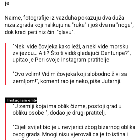
je.
Naime, fotografije iz vazduha pokazuju dva duža
niza zgrada koji nalikuju na "ruke" i još dva na "noge",
dok kraći peti niz čini "glavu".
"Neki vide čovjeka kako leži, a neki vide morsku
zvijezdu... A ti? Što ti vidiš gledajući Centuripe?",
upitao je Peri svoje Instagram pratitelje.
"Ovo volim! Vidim čovjeka koji slobodno živi sa
zemljom!", komentirao je neko, piše Jutarnji.
"U zemlji koja ima oblik čizme, postoji grad u
obliku osobe!", dodao je drugi pratitelj.
"Cijeli svijet bio je u nevjerici zbog bizarnog oblika
ovog grada. Mnogi nisu vjerovali da je to istina i