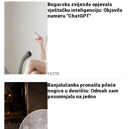
Bugarska zvijezda opjevala
vještačku inteligenciju: Objavila
numeru "ChatGPT"
14:27
|
0
Banjalučanka pronašla pileće
nogice u dvorištu: Odmah sam
posumnjala na jedno