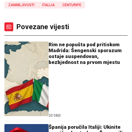
ZANIMLJIVOSTI
ITALIJA
CENTURIPE
Povezane vijesti
Rim ne popušta pod pritiskom
Madrida: Šengenski sporazum
ostaje suspendovan,
bezbjednost na prvom mjestu
20:58
|
0
Španija poručila Italiji: Ukinite