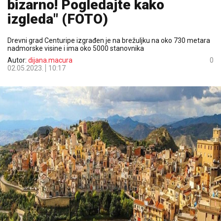
bizarno! Pogledajte kako
izgleda" (FOTO)
Drevni grad Centuripe izgrađen je na brežuljku na oko 730 metara
nadmorske visine i ima oko 5000 stanovnika
Autor:
dijana.macura
0
02.05.2023.
10:17