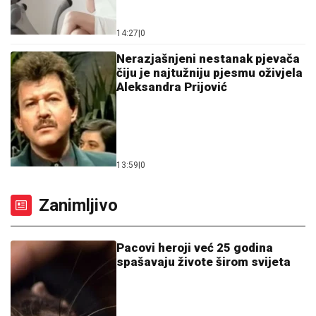
14:27
|
0
Nerazjašnjeni nestanak pjevača
čiju je najtužniju pjesmu oživjela
Aleksandra Prijović
13:59
|
0
Zanimljivo
Pacovi heroji već 25 godina
spašavaju živote širom svijeta