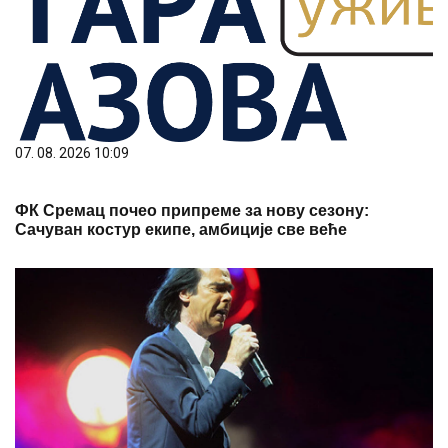
07. 08. 2026 10:09
ФК Сремац почео припреме за нову сезону:
Сачуван костур екипе, амбиције све веће