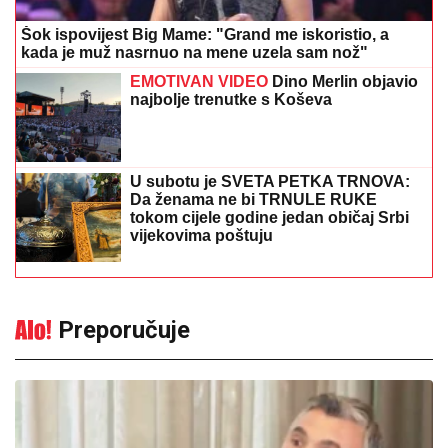
Šok ispovijest Big Mame: "Grand me iskoristio, a
kada je muž nasrnuo na mene uzela sam nož"
EMOTIVAN VIDEO
Dino Merlin objavio
najbolje trenutke s Koševa
U subotu je SVETA PETKA TRNOVA:
Da ženama ne bi TRNULE RUKE
tokom cijele godine jedan običaj Srbi
vijekovima poštuju
Preporučuje