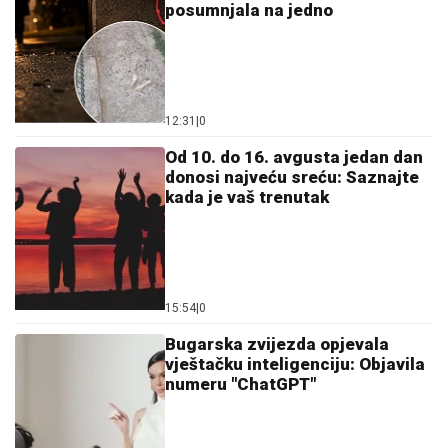
posumnjala na jedno
12:31
|
0
Od 10. do 16. avgusta jedan dan
donosi najveću sreću: Saznajte
kada je vaš trenutak
15:54
|
0
Bugarska zvijezda opjevala
vještačku inteligenciju: Objavila
numeru "ChatGPT"