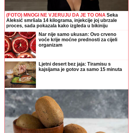
(FOTO) MNOGI NE VJERUJU DA JE TO ONA
Seka
Aleksić smršala 14 kilograma, injekcije joj ubrzale
proces, sada pokazala kako izgleda u bikiniju
Nar nije samo ukusan: Ovo crveno
voće krije moćne prednosti za cijeli
organizam
Ljetni desert bez jaja: Tiramisu s
kajsijama je gotov za samo 15 minuta