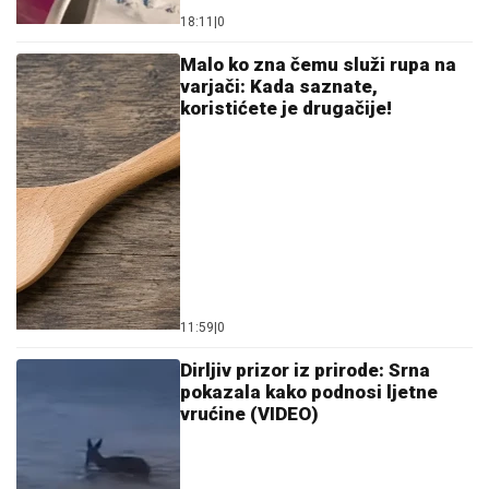
18:11
|
0
Malo ko zna čemu služi rupa na
varjači: Kada saznate,
koristićete je drugačije!
11:59
|
0
Dirljiv prizor iz prirode: Srna
pokazala kako podnosi ljetne
vrućine (VIDEO)