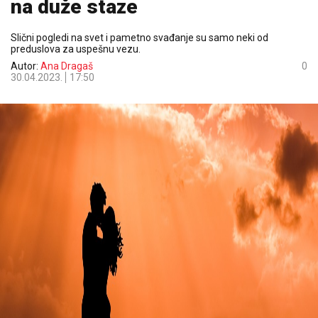
na duže staze
Slični pogledi na svet i pametno svađanje su samo neki od
preduslova za uspešnu vezu.
Autor:
Ana Dragaš
0
30.04.2023.
17:50