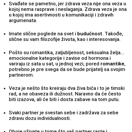
Svađate se pametno, jer zdrava veza nije ona veza u
kojoj nema rasprave i neslaganja. Zdrava veza je ona
u kojoj ima asertivnosti u komunikaciji i zdravih
argumenata.
Imate slične poglede na svet i
budućnost
. Takođe,
slične su vam filozofije života, kao i interesovanja.
Pošto su romantika, zaljubljenost, seksualna želja...
emocionalne kategorije i zavise od hormona i
variraju iz sata u sat, u jednoj vezi, pored
romantike
,
potrebno je pre svega da se bude prijatelj sa svojim
partnerom.
Veza je nešto što kreiraju dva živa bića i to je timski
rad, a ne obaveza ili dužnost. Naravno da će često
biti izazova, ali će biti i dosta zabave na tom putu.
Svaki partner je svestan sebe i zadržava za sebe
zdravu dozu individualnosti.
Oboje uživate u tome što vaš partner raste i