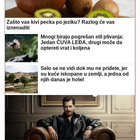
Zašto vas kivi pecka po jeziku? Razlog će vas
iznenaditi
Mnogi biraju pogrešan stil plivanja:
Jedan ČUVA LEĐA, drugi može da
optereti vrat i koljena
Selo se ne vidi dok mu ne priđete, jer
su kuće iskopane u zemlji, a jedna od
njih danas je hotel