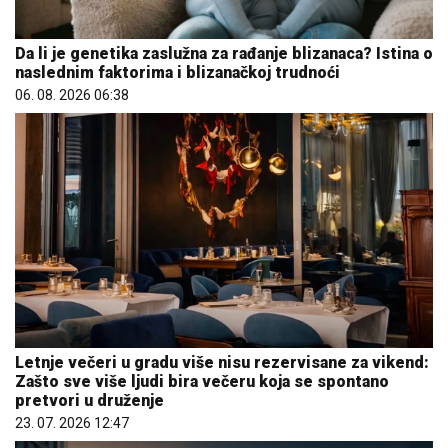
Da li je genetika zaslužna za rađanje blizanaca? Istina o
naslednim faktorima i blizanačkoj trudnoći
06. 08. 2026 06:38
Letnje večeri u gradu više nisu rezervisane za vikend:
Zašto sve više ljudi bira večeru koja se spontano
pretvori u druženje
23. 07. 2026 12:47