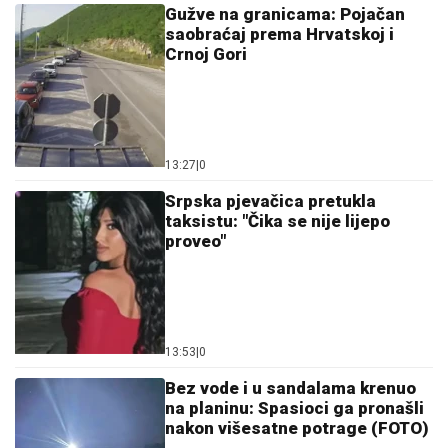
Gužve na granicama: Pojačan
saobraćaj prema Hrvatskoj i
Crnoj Gori
13:27
|
0
Srpska pjevačica pretukla
taksistu: "Čika se nije lijepo
proveo"
13:53
|
0
Bez vode i u sandalama krenuo
na planinu: Spasioci ga pronašli
nakon višesatne potrage (FOTO)