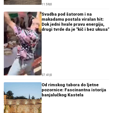
11:59
|
0
Svadba pod šatorom i na
makadamu postala viralan hit:
Dok jedni hvale pravu energiju,
drugi tvrde da je "kič i bez ukusa"
07:41
|
0
Od rimskog tabora do ljetne
pozornice: Fascinantna istorija
banjalučkog Kastela