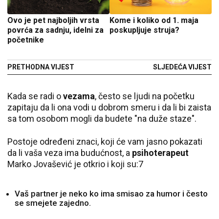
Ovo je pet najboljih vrsta
Kome i koliko od 1. maja
povrća za sadnju, idelni za
poskupljuje struja?
početnike
PRETHODNA VIJEST
SLJEDEĆA VIJEST
Kada se radi o
vezama
, često se ljudi na početku
zapitaju da li ona vodi u dobrom smeru i da li bi zaista
sa tom osobom mogli da budete "na duže staze".
Postoje određeni znaci, koji će vam jasno pokazati
da li vaša veza ima budućnost, a
psihoterapeut
Marko Jovašević je otkrio i koji su:7
Vaš partner je neko ko ima smisao za humor i često
se smejete zajedno.