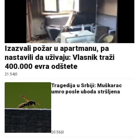
Izazvali požar u apartmanu, pa
nastavili da uživaju: Vlasnik traži
400.000 evra odštete
21:54
|
0
Tragedija u Srbiji: Muškarac
umro posle uboda stršljena
20:56
|
0