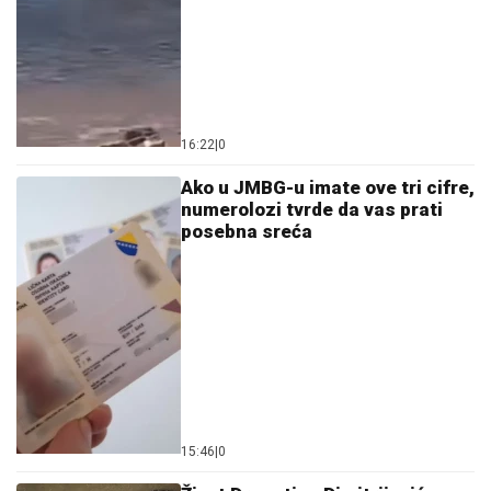
16:22
|
0
Ako u JMBG-u imate ove tri cifre,
numerolozi tvrde da vas prati
posebna sreća
15:46
|
0