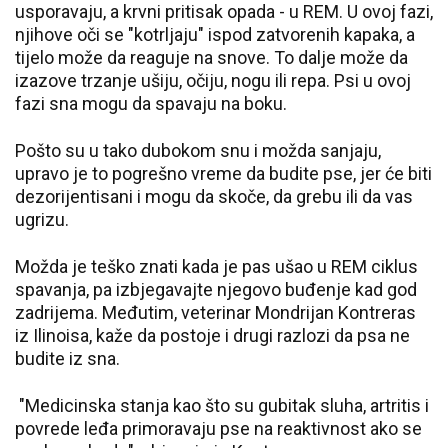
usporavaju, a krvni pritisak opada - u REM. U ovoj fazi,
njihove oči se "kotrljaju" ispod zatvorenih kapaka, a
tijelo može da reaguje na snove. To dalje može da
izazove trzanje ušiju, očiju, nogu ili repa. Psi u ovoj
fazi sna mogu da spavaju na boku.
Pošto su u tako dubokom snu i možda sanjaju,
upravo je to pogrešno vreme da budite pse, jer će biti
dezorijentisani i mogu da skoče, da grebu ili da vas
ugrizu.
Možda je teško znati kada je pas ušao u REM ciklus
spavanja, pa izbjegavajte njegovo buđenje kad god
zadrijema. Međutim, veterinar Mondrijan Kontreras
iz Ilinoisa, kaže da postoje i drugi razlozi da psa ne
budite iz sna.
"Medicinska stanja kao što su gubitak sluha, artritis i
povrede leđa primoravaju pse na reaktivnost ako se