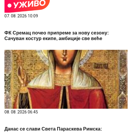
07. 08. 2026 10:09
ФК Сремац почео припреме за нову сезону:
Сачуван костур екипе, амбиције све веће
08. 08. 2026 06:45
Данас се слави Света Параскева Римска: