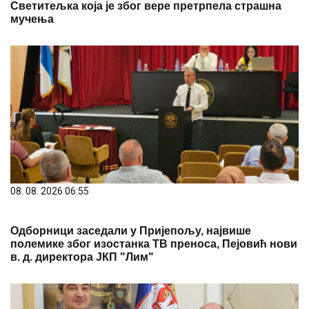
Светитељка која је због вере претрпела страшна
мучења
08. 08. 2026 06:55
Одборници заседали у Пријепољу, највише
полемике због изостанка ТВ преноса, Пејовић нови
в. д. директора ЈКП "Лим"