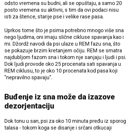
odsto vremena su budni, ali se opuštaju, a samo 20
posto vremena su aktivni, s tim da ovi podaci nisu
isti za štence, starije pse i velike rase pasa.
Uprkos tome što je psima potrebno mnogo više sna
nego ljudima, oni imaju slične cikluse spavanja kao i
mi. Džordž navodi da psi ulaze u REM fazu sna, što
se pokazuje brzim kretanjem očiju. REM se smatra
najdubljom fazom sna i tokom nje sanjaju i ljudi i psi.
Dok ljudi provode oko 25 procenata sati spavanja u
REM ciklusu, to je oko 10 procenata kod pasa koji
"nepravilno spavaju".
Buđenje iz sna može da izazove
dezorjentaciju
Dok tonu u san, psi za oko 10 minuta pređu iz sporog
talasa - tokom koga se disanje i srčani otkucaji