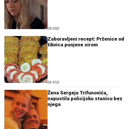
08:00
|
0
Zaboravljeni recept: Prženice od
tikvica punjene sirom
08:47
|
0
Žena Sergeja Trifunovića,
napustila policijsku stanicu bez
njega