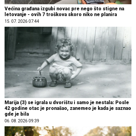
Većina građana izgubi novac pre nego što stigne na
letovanje - ovih 7 troškova skoro niko ne planira
15. 07. 2026 07:44
Marija (3) se igrala u dvorištu i samo je nestala: Posle
42 godine otac je pronašao, zanemeo je kada je saznao
gde je bila
06. 08. 2026 09:39