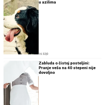
u azilima
16:32
|
0
Zabluda o čistoj posteljini:
Pranje veša na 40 stepeni nije
dovoljno