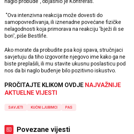
naglo probude", objasnio je Kontreras.
"Ova intenzivna reakcija može dovesti do
samopovređivanja, ili iznenadne povećane fizičke
nelagodnosti koja primorava na reakciju 'bježi ili se
bori', piše Bestlife.
Ako morate da probudite psa koji spava, stručnjaci
savjetuju da tiho izgovorite njegovo ime kako ga ne
biste preplašili, ili mu stavite ukusnu poslasticu pod
nos da bi naglo buđenje bilo pozitivno iskustvo.
PROČITAJTE KLIKOM OVDJE
NAJVAŽNIJE
AKTUELNE VIJESTI
SAVJETI
KUĆNI LJUBIMCI
PAS
Povezane vijesti