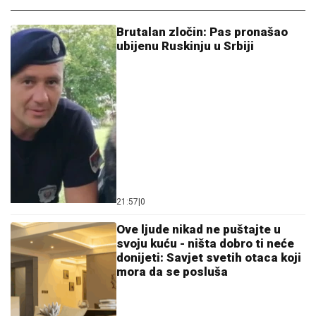
Brutalan zločin: Pas pronašao
ubijenu Ruskinju u Srbiji
21:57
|
0
Ove ljude nikad ne puštajte u
svoju kuću - ništa dobro ti neće
donijeti: Savjet svetih otaca koji
mora da se posluša