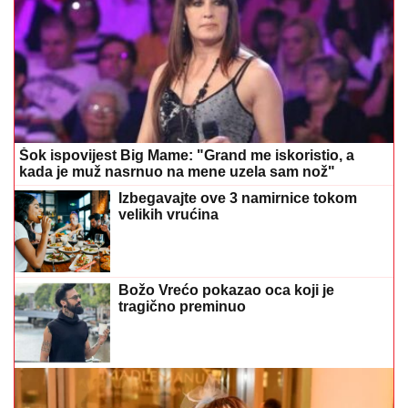
Šok ispovijest Big Mame: "Grand me iskoristio, a
kada je muž nasrnuo na mene uzela sam nož"
Izbegavajte ove 3 namirnice tokom
velikih vrućina
Božo Vrećo pokazao oca koji je
tragično preminuo