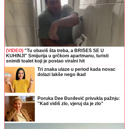
(VIDEO)
"Tu obaviš šta treba, a BRIŠEŠ SE U
KUHINJI" Smijurija u grčkom apartmanu, turisti
snimili toalet koji je postao viralni hit
Tri znaka ulaze u period kada novac
dolazi lakše nego ikad
Poruka Dee Đurđević privukla pažnju:
"Kad vidiš zlo, vjeruj da je zlo"