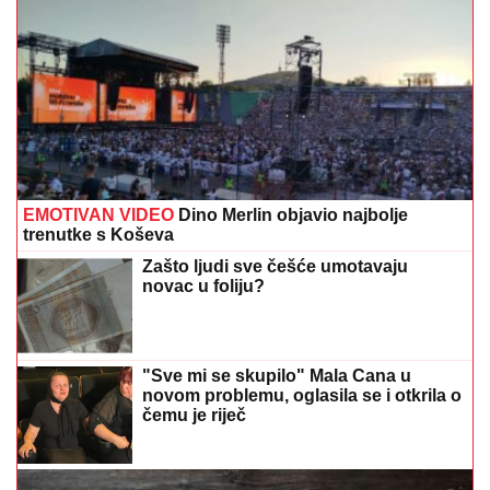
EMOTIVAN VIDEO
Dino Merlin objavio najbolje
trenutke s Koševa
Zašto ljudi sve češće umotavaju
novac u foliju?
"Sve mi se skupilo" Mala Cana u
novom problemu, oglasila se i otkrila o
čemu je riječ