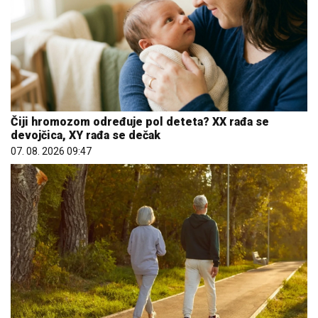
Čiji hromozom određuje pol deteta? XX rađa se
devojčica, XY rađa se dečak
07. 08. 2026 09:47