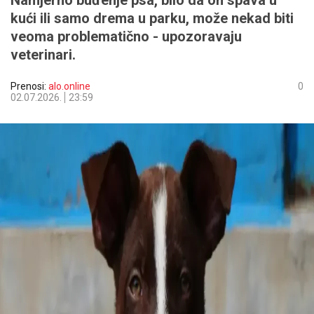
Namjerno buđenje psa, bilo da on spava u
kući ili samo drema u parku, može nekad biti
veoma problematično - upozoravaju
veterinari.
Prenosi:
alo.online
0
02.07.2026.
23:59