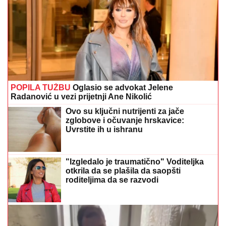
POPILA TUŽBU
Oglasio se advokat Jelene
Radanović u vezi prijetnji Ane Nikolić
Ovo su ključni nutrijenti za jače
zglobove i očuvanje hrskavice:
Uvrstite ih u ishranu
"Izgledalo je traumatično" Voditeljka
otkrila da se plašila da saopšti
roditeljima da se razvodi