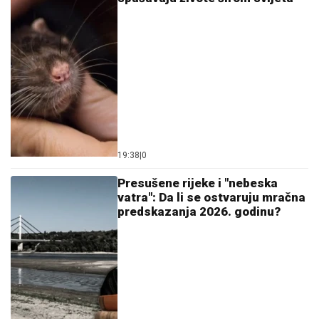
19:38
|
0
Presušene rijeke i "nebeska
vatra": Da li se ostvaruju mračna
predskazanja 2026. godinu?