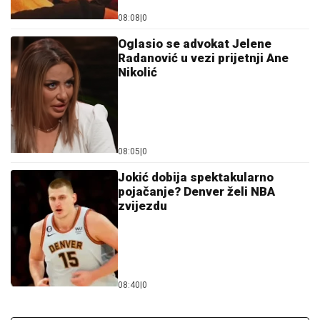
08:08
|
0
Oglasio se advokat Jelene
Radanović u vezi prijetnji Ane
Nikolić
08:05
|
0
Jokić dobija spektakularno
pojačanje? Denver želi NBA
zvijezdu
08:40
|
0