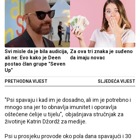
Svi misle da je bila audicija,
Za ova tri znaka je suđeno
ali ne: Evo kako je Deen
da imaju novac
postao član grupe "Seven
Up"
PRETHODNA VIJEST
SLJEDEĆA VIJEST
"Psi spavaju i kad im je dosadno, ali im je potrebno i
mnogo sna jer to obnavlja imunitet i oporavlja
oštećene ćelije u tijelu", objašnjava stručnjak za
životinje Katrin Džordž za medije.
Psi u prosjeku provode oko pola dana spavajući i 30