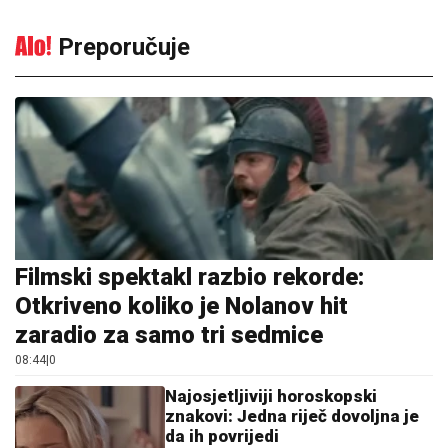
Preporučuje
Filmski spektakl razbio rekorde:
Otkriveno koliko je Nolanov hit
zaradio za samo tri sedmice
08:44
|
0
Najosjetljiviji horoskopski
znakovi: Jedna riječ dovoljna je
da ih povrijedi