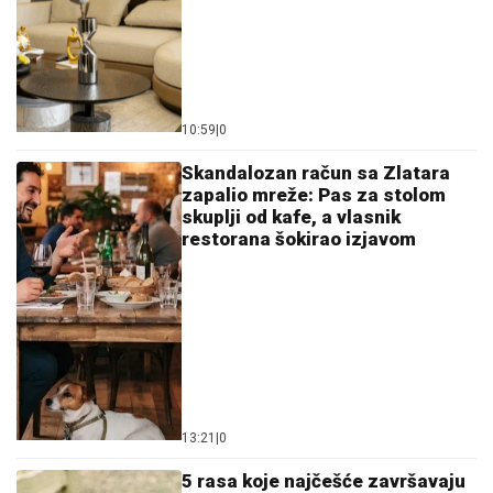
10:59
|
0
Skandalozan račun sa Zlatara
zapalio mreže: Pas za stolom
skuplji od kafe, a vlasnik
restorana šokirao izjavom
13:21
|
0
5 rasa koje najčešće završavaju